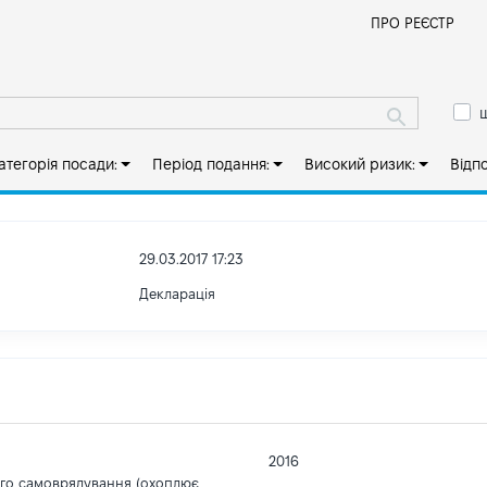
Й
ПРО РЕЄСТР
ш
атегорія посади:
Період подання:
Високий ризик:
Відп
29.03.2017 17:23
Декларація
2016
ого самоврядування (охоплює