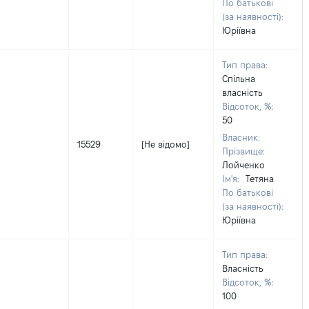
По батькові
(за наявності):
Юріївна
Тип права:
Спільна
власність
Відсоток, %:
50
Власник:
15529
[Не відомо]
Прізвище:
Лойченко
Ім'я:
Тетяна
По батькові
(за наявності):
Юріївна
Тип права:
Власність
Відсоток, %:
100