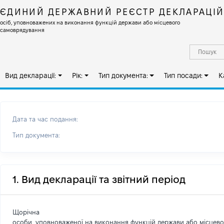
ЄДИНИЙ ДЕРЖАВНИЙ РЕЄСТР ДЕКЛАРАЦІ
осіб, уповноважених на виконання функцій держави або місцевого
самоврядування
Вид декларації:
Рік:
Тип документа:
Тип посади:
К
Дата та час подання:
Тип документа:
1. Вид декларації та звітний період
Щорічна
особи, уповноваженої на виконання функцій держави або місцев