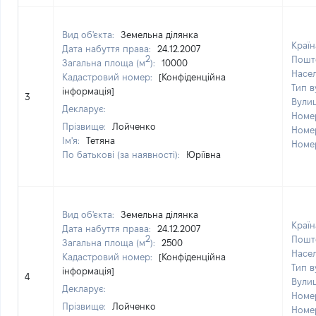
Вид об'єкта:
Земельна ділянка
Країн
Дата набуття права:
24.12.2007
2
Пошт
Загальна площа (м
):
10000
Насе
Кадастровий номер:
[Конфіденційна
Тип в
інформація]
3
Вули
Декларує:
Номе
Прізвище:
Лойченко
Номе
Ім'я:
Тетяна
Номе
По батькові (за наявності):
Юріївна
Вид об'єкта:
Земельна ділянка
Країн
Дата набуття права:
24.12.2007
2
Пошт
Загальна площа (м
):
2500
Насе
Кадастровий номер:
[Конфіденційна
Тип в
інформація]
4
Вули
Декларує:
Номе
Прізвище:
Лойченко
Номе