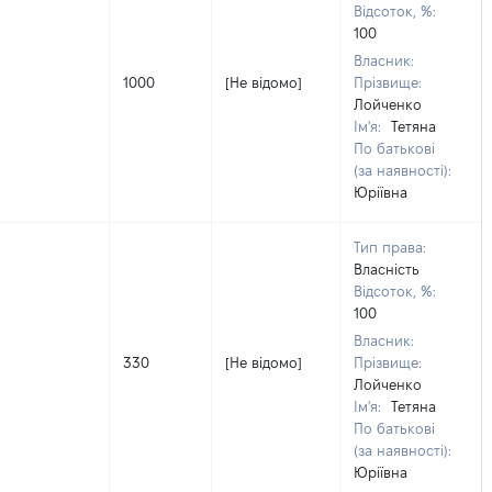
Відсоток, %:
100
Власник:
1000
[Не відомо]
Прізвище:
Лойченко
Ім'я:
Тетяна
По батькові
(за наявності):
Юріївна
Тип права:
Власність
Відсоток, %:
100
Власник:
330
[Не відомо]
Прізвище:
Лойченко
Ім'я:
Тетяна
По батькові
(за наявності):
Юріївна