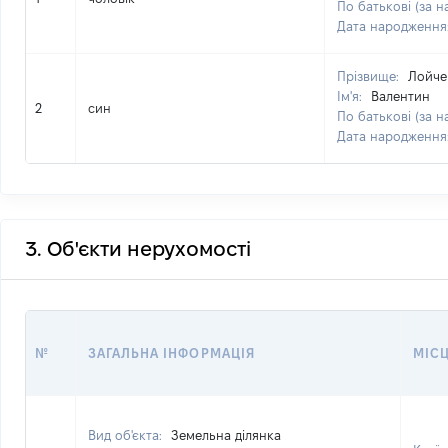
По батькові (за н
Дата народження
Прізвище:
Лойче
Ім'я:
Валентин
2
син
По батькові (за н
Дата народження
3. Об'єкти нерухомості
№
ЗАГАЛЬНА ІНФОРМАЦІЯ
МІС
Вид об'єкта:
Земельна ділянка