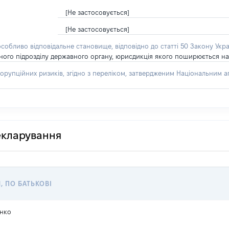
[Не застосовується]
[Не застосовується]
особливо відповідальне становище, відповідно до статті 50 Закону Укра
рного підрозділу державного органу, юрисдикція якого поширюється на
орупційних ризиків, згідно з переліком, затвердженим Національним аг
декларування
, ПО БАТЬКОВІ
нко