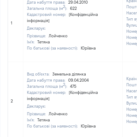
Країн
Дата набуття права:
29.04.2010
2
Пошт
Загальна площа (м
):
622
Насе
Кадастровий номер:
[Конфіденційна
Тип в
інформація]
1
Вули
Декларує:
Номе
Прізвище:
Лойченко
Номе
Ім'я:
Тетяна
Номе
По батькові (за наявності):
Юріївна
Вид об'єкта:
Земельна ділянка
Країн
Дата набуття права:
09.04.2004
2
Пошт
Загальна площа (м
):
475
Насе
Кадастровий номер:
[Конфіденційна
Тип в
інформація]
2
Вули
Декларує:
Номе
Прізвище:
Лойченко
Номе
Ім'я:
Тетяна
Номе
По батькові (за наявності):
Юріївна