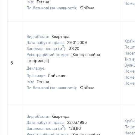
Ім'я:
Тетяна
Номе
По батькові (за наявності):
Юріївна
Вид об'єкта:
Квартира
Країн
Дата набуття права:
29.01.2009
2
Пошт
Загальна площа (м
):
38.20
Насе
Реєстраційний номер:
[Конфіденційна
Тип в
інформація]
5
Вули
Декларує:
Номе
Прізвище:
Лойченко
Номе
Ім'я:
Тетяна
Номе
По батькові (за наявності):
Юріївна
Вид об'єкта:
Квартира
Країн
Дата набуття права:
22.03.1995
2
Пошт
Загальна площа (м
):
126,80
Насе
Реєстраційний номер:
[Конфіденційна