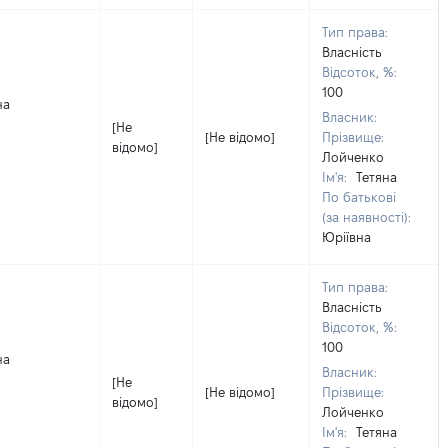
Тип права:
Власність
Відсоток, %:
100
на
Власник:
[Не
[Не відомо]
Прізвище:
відомо]
Лойченко
Ім'я:
Тетяна
По батькові
(за наявності):
Юріївна
Тип права:
Власність
Відсоток, %:
100
на
Власник:
[Не
[Не відомо]
Прізвище:
відомо]
Лойченко
Ім'я:
Тетяна