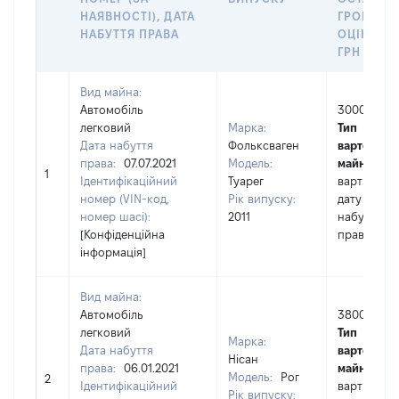
НАЯВНОСТІ), ДАТА
ГРОШОВ
НАБУТТЯ ПРАВА
ОЦІНКОЮ
ГРН
Вид майна:
Автомобіль
300000
легковий
Марка:
Тип
Дата набуття
Фольксваген
вартості
права:
07.07.2021
Модель:
майна:
це
1
Ідентифікаційний
Туарег
вартість н
номер (VIN-код,
Рік випуску:
дату
номер шасі):
2011
набуття
[Конфіденційна
права
інформація]
Вид майна:
Автомобіль
380000
легковий
Тип
Марка:
Дата набуття
вартості
Нісан
права:
06.01.2021
майна:
це
Модель:
Рог
2
Ідентифікаційний
вартість н
Рік випуску: