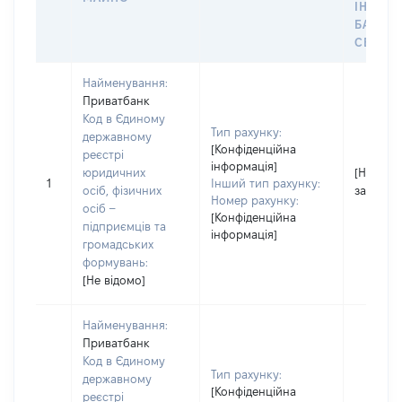
ІНДИВ
БАНКІ
СЕЙФУ 
Найменування:
Приватбанк
Код в Єдиному
Тип рахунку:
державному
[Конфіденційна
реєстрі
інформація]
юридичних
[Не
1
Інший тип рахунку:
осіб, фізичних
застосо
Номер рахунку:
осіб –
[Конфіденційна
підприємців та
інформація]
громадських
формувань:
[Не відомо]
Найменування:
Приватбанк
Код в Єдиному
Тип рахунку:
державному
[Конфіденційна
реєстрі