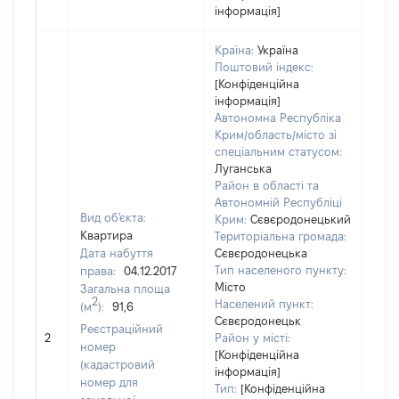
інформація]
Країна:
Україна
Поштовий індекс:
[Конфіденційна
інформація]
Автономна Республіка
Крим/область/місто зі
спеціальним статусом:
Луганська
Район в області та
Автономній Республіці
Вид об'єкта:
Крим:
Сєвєродонецький
Квартира
Територіальна громада:
Дата набуття
Сєвєродонецька
Тип населеного пункту:
права:
04.12.2017
Місто
Загальна площа
2
Населений пункт:
(м
):
91,6
[Член
Сєвєродонецьк
Реєстраційний
не н
2
Район у місті:
номер
інфо
[Конфіденційна
(кадастровий
інформація]
номер для
Тип:
[Конфіденційна