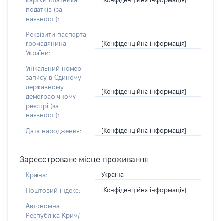
картки платника
податків (за
наявності):
Реквізити паспорта
[Конфіденційна інформація]
громадянина
України:
Унікальний номер
запису в Єдиному
державному
[Конфіденційна інформація]
демографічному
реєстрі (за
наявності):
[Конфіденційна інформація]
Дата народження:
Зареєстроване місце проживання
Україна
Країна:
[Конфіденційна інформація]
Поштовий індекс:
Автономна
Республіка Крим/