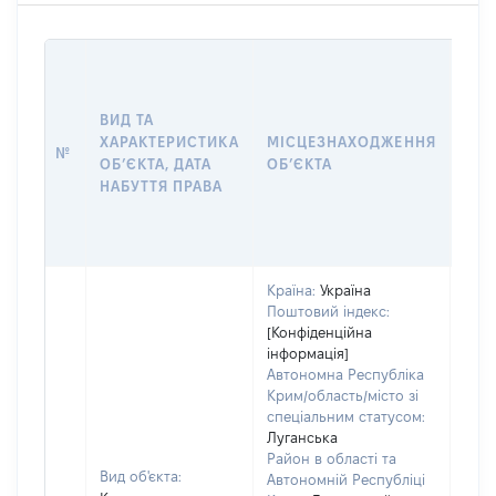
ВАР
ДАТ
НАБ
ВИД ТА
ПРА
ХАРАКТЕРИСТИКА
МІСЦЕЗНАХОДЖЕННЯ
№
ЗА
ОБʼЄКТА, ДАТА
ОБʼЄКТА
ОС
НАБУТТЯ ПРАВА
ГР
ОЦІ
ГРН
Країна:
Україна
Поштовий індекс:
[Конфіденційна
інформація]
Автономна Республіка
Крим/область/місто зі
спеціальним статусом:
Луганська
Район в області та
Вид об'єкта:
Автономній Республіці