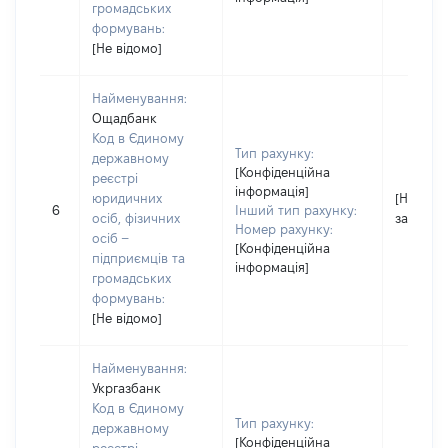
громадських
формувань:
[Не відомо]
Найменування:
Ощадбанк
Код в Єдиному
Тип рахунку:
державному
[Конфіденційна
реєстрі
інформація]
юридичних
[Не
6
Інший тип рахунку:
осіб, фізичних
застосо
Номер рахунку:
осіб –
[Конфіденційна
підприємців та
інформація]
громадських
формувань:
[Не відомо]
Найменування:
Укргазбанк
Код в Єдиному
Тип рахунку:
державному
[Конфіденційна