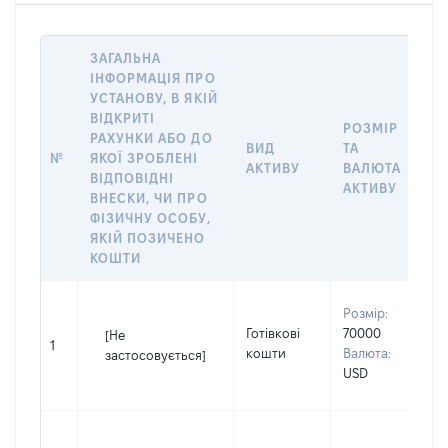
ЗАГАЛЬНА
ІНФОРМАЦІЯ ПРО
УСТАНОВУ, В ЯКІЙ
ВІДКРИТІ
РОЗМІР
І
РАХУНКИ АБО ДО
ВИД
ТА
О
№
ЯКОЇ ЗРОБЛЕНІ
АКТИВУ
ВАЛЮТА
О
ВІДПОВІДНІ
АКТИВУ
ВНЕСКИ, ЧИ ПРО
ФІЗИЧНУ ОСОБУ,
ЯКІЙ ПОЗИЧЕНО
КОШТИ
В
Розмір:
П
Готівкові
70000
[Не
І
1
кошти
Валюта:
застосовується]
П
USD
н
В