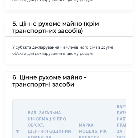
5. Цінне рухоме майно (крім
транспортних засобів)
У суб'єкта декларування чи членів його сім'ї відсутні
об'єкти для декларування в цьому розділі.
6. Цінне рухоме майно -
транспортні засоби
ВАРТІСТЬ
ВИД, ЗАГАЛЬНА
ДАТУ
ІНФОРМАЦІЯ ПРО
НАБУТТЯ
ОБʼЄКТ,
МАРКА,
ПРАВА А
№
ІДЕНТИФІКАЦІЙНИЙ
МОДЕЛЬ, РІК
ЗА
НОМЕР (ЗА
ВИПУСКУ
ОСТАНН