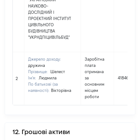
НАУКОВО-
ДОСЛІДНИЙ І
ПРОЕКТНИЙ ІНСТИТУТ
ЦИВІЛЬНОГО
БУДІВНИЦТВА
"УКРНДПІЦИВІЛЬБУД"
Джерело доходу:
Заробітна
дружина
плата
Прізвище:
Шелест
отримана
Ім'я:
Людмила
за
418461
2
По батькові (за
основним
наявності):
Вікторівна
місцем
роботи
12. Грошові активи