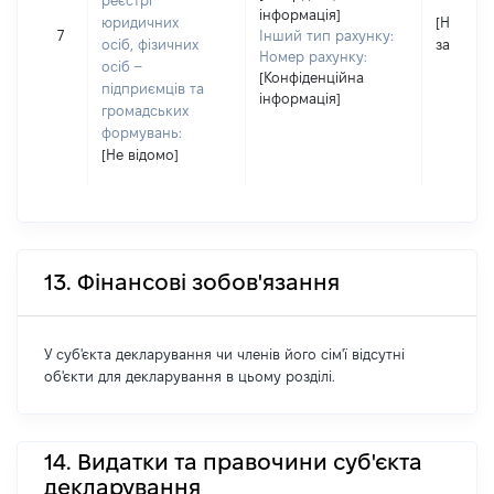
реєстрі
інформація]
юридичних
[Не
7
Інший тип рахунку:
осіб, фізичних
застосо
Номер рахунку:
осіб –
[Конфіденційна
підприємців та
інформація]
громадських
формувань:
[Не відомо]
13. Фінансові зобов'язання
У суб'єкта декларування чи членів його сім'ї відсутні
об'єкти для декларування в цьому розділі.
14. Видатки та правочини суб'єкта
декларування