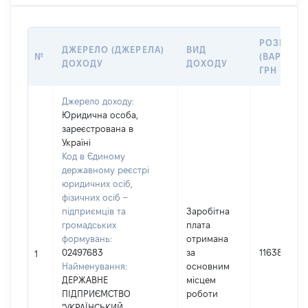
РОЗМІР
ДЖЕРЕЛО (ДЖЕРЕЛА)
ВИД
№
(ВАРТІСТЬ
ДОХОДУ
ДОХОДУ
ГРН
Джерело доходу:
Юридична особа,
зареєстрована в
Україні
Код в Єдиному
державному реєстрі
юридичних осіб,
фізичних осіб –
підприємців та
Заробітна
громадських
плата
формувань:
отримана
02497683
за
116385
1
Найменування:
основним
ДЕРЖАВНЕ
місцем
ПІДПРИЄМСТВО
роботи
"УКРАЇНСЬКИЙ