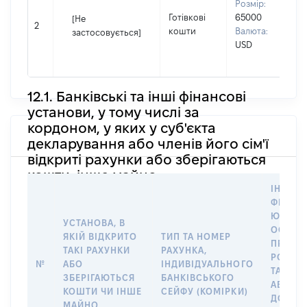
Розмір:
д
Готівкові
65000
П
[Не
2
кошти
Валюта:
І
застосовується]
USD
П
н
12.1. Банківські та інші фінансові
установи, у тому числі за
кордоном, у яких у суб'єкта
декларування або членів його сім'ї
відкриті рахунки або зберігаються
кошти, інше майно
ІНФОР
ФІЗИЧН
ЮРИДИ
УСТАНОВА, В
ОСОБУ,
ЯКІЙ ВІДКРИТО
ТИП ТА НОМЕР
ПРАВО
ТАКІ РАХУНКИ
РАХУНКА,
РОЗПО
№
АБО
ІНДИВІДУАЛЬНОГО
ТАКИМ
ЗБЕРІГАЮТЬСЯ
БАНКІВСЬКОГО
АБО М
КОШТИ ЧИ ІНШЕ
СЕЙФУ (КОМІРКИ)
ДО
МАЙНО