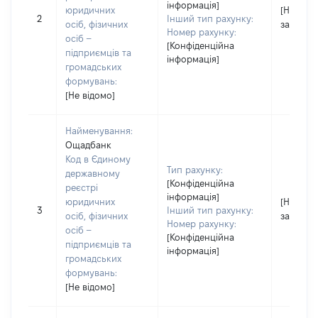
інформація]
юридичних
[Не
2
Інший тип рахунку:
осіб, фізичних
застосо
Номер рахунку:
осіб –
[Конфіденційна
підприємців та
інформація]
громадських
формувань:
[Не відомо]
Найменування:
Ощадбанк
Код в Єдиному
Тип рахунку:
державному
[Конфіденційна
реєстрі
інформація]
юридичних
[Не
3
Інший тип рахунку:
осіб, фізичних
застосо
Номер рахунку:
осіб –
[Конфіденційна
підприємців та
інформація]
громадських
формувань:
[Не відомо]