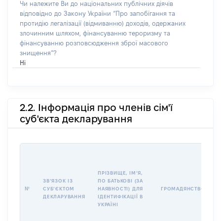
Чи належите Ви до національних публічних діячів
відповідно до Закону України “Про запобігання та
протидію легалізації (відмиванню) доходів, одержаних
злочинним шляхом, фінансуванню тероризму та
фінансуванню розповсюдження зброї масового
знищення”?
Ні
2.2. Інформація про членів сім'ї
суб'єкта декларування
П
І
Б
ПРІЗВИЩЕ, ІМʼЯ,
І
ЗВʼЯЗОК ІЗ
ПО БАТЬКОВІ (ЗА
№
СУБʼЄКТОМ
НАЯВНОСТІ) ДЛЯ
ГРОМАДЯНСТВО
У
ДЕКЛАРУВАННЯ
ІДЕНТИФІКАЦІЇ В
Д
УКРАЇНІ