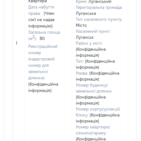
Квартира
Крим:
Луганський
Дата набуття
Територіальна громада:
права:
[Член
Луганська
Тип населеного пункту:
сім'ї не надав
Місто
інформацію]
Населений пункт:
Загальна площа
[Член
2
Луганськ
(м
):
80
не н
1
Район у місті:
Реєстраційний
інфо
[Конфіденційна
номер
інформація]
(кадастровий
Тип:
[Конфіденційна
номер для
інформація]
земельної
Назва:
[Конфіденційна
ділянки):
інформація]
[Конфіденційна
Номер будинку/
інформація]
земельної ділянки:
[Конфіденційна
інформація]
Номер корпусу/секції/
блоку:
[Конфіденційна
інформація]
Номер квартири/
кімнати/гаражу:
[Конфіденційна