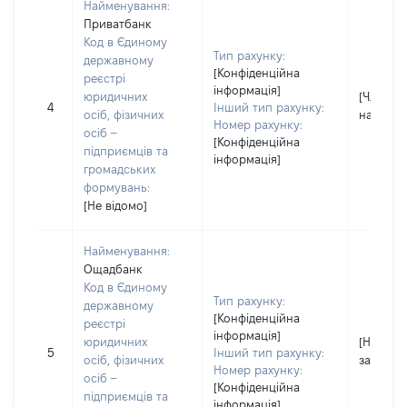
Найменування:
Приватбанк
Код в Єдиному
Тип рахунку:
державному
[Конфіденційна
реєстрі
інформація]
юридичних
[Член сім
4
Інший тип рахунку:
осіб, фізичних
надав і
Номер рахунку:
осіб –
[Конфіденційна
підприємців та
інформація]
громадських
формувань:
[Не відомо]
Найменування:
Ощадбанк
Код в Єдиному
Тип рахунку:
державному
[Конфіденційна
реєстрі
інформація]
юридичних
[Не
5
Інший тип рахунку:
осіб, фізичних
застосо
Номер рахунку:
осіб –
[Конфіденційна
підприємців та
інформація]