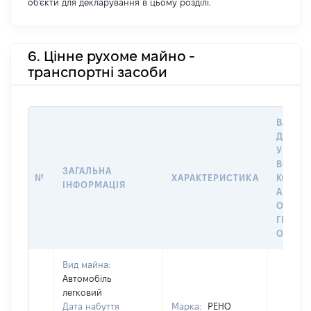
об'єкти для декларування в цьому розділі.
6. Цінне рухоме майно -
транспортні засоби
ВАРТІС
ДАТУ 
У ВЛАС
ВОЛОД
ЗАГАЛЬНА
№
ХАРАКТЕРИСТИКА
КОРИС
ІНФОРМАЦІЯ
АБО З
ОСТА
ГРОШ
ОЦІНК
Вид майна:
Автомобіль
легковий
Дата набуття
Марка:
РЕНО