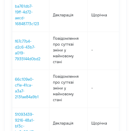
ba761db7-
19ff-4d72-
Декларація
Щорічна
2021
aecd-
16848773c123
Повідомлення
f67c77b4-
про суттєві
d2c6-43b7-
зміни y
-
2021
a019-
майновому
7935144d0bd2
стані
Повідомлення
66c109e0-
про суттєві
cf1e-41ca-
зміни y
-
2021
a3a7-
майновому
213fae84a9b1
стані
51093439-
9216-48a1-
Декларація
Щорічна
202
bf3c-