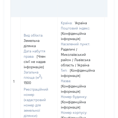
ОСТ
ГРО
ОЦІ
Країна:
Україна
Поштовий індекс:
[Конфіденційна
Вид об'єкта:
інформація]
Земельна
Населений пункт:
ділянка
Раделичі /
Дата набуття
Миколаївський
права:
[Член
район / Львівська
сім'ї не надав
область / Україна
інформацію]
Тип:
[Конфіденційна
Загальна
інформація]
2
площа (м
):
Назва:
[Не ві
1
1500
[Конфіденційна
Реєстраційний
інформація]
номер
Номер будинку:
(кадастровий
[Конфіденційна
номер для
інформація]
земельної
Номер корпусу:
ділянки):
[Конфіденційна