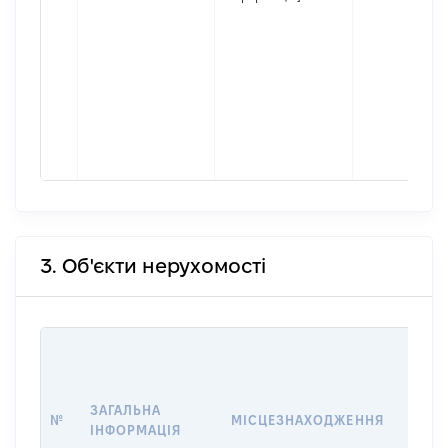
3. Об'єкти нерухомості
ВАРТ
ДАТУ
НАБУ
ЗАГАЛЬНА
ПРАВ
№
МІСЦЕЗНАХОДЖЕННЯ
ІНФОРМАЦІЯ
ЗА