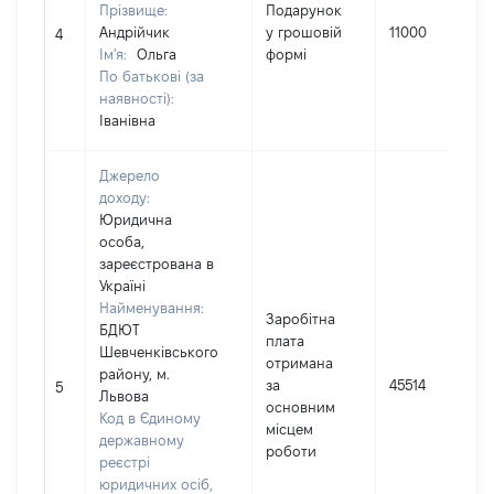
Прізвище:
Подарунок
Андрійчик
у грошовій
11000
4
Ім'я:
Ольга
формі
По батькові (за
наявності):
Іванівна
Джерело
доходу:
Юридична
особа,
зареєстрована в
Україні
Найменування:
Заробітна
БДЮТ
плата
Шевченківського
отримана
району, м.
за
45514
5
Львова
основним
Код в Єдиному
місцем
державному
роботи
реєстрі
юридичних осіб,