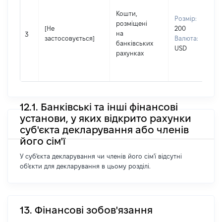
Кошти,
Розмір:
розміщені
[Не
200
на
3
застосовується]
Валюта:
банківських
USD
рахунках
12.1. Банківські та інші фінансові
установи, у яких відкрито рахунки
суб'єкта декларування або членів
його сім'ї
У суб'єкта декларування чи членів його сім'ї відсутні
об'єкти для декларування в цьому розділі.
13. Фінансові зобов'язання