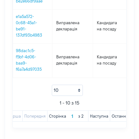
be2e66df9aae
e1a5a572-
0c68-45a1-
Виправлена
Кандидата
201
be91-
декларація
на посаду
137df93b4983
98dac1c5-
f5bf-4d06-
Виправлена
Кандидата
201
baa9-
декларація
на посаду
f6a7a4d97035
1 - 10 з 15
Перша
Попередня
Сторінка
з
2
Наступна
Остання