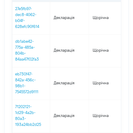
27e5fb97-
dec8-4062-
Декларація
Щорічна
202
b04f-
628efc90f614
db1abe42-
775a-485a-
Декларація
Щорічна
202
804b-
84aa47f02fa3
eb730f47-
842a-456c-
Декларація
Щорічна
202
98b1-
7545572d9111
71202121-
1d29-4a2b-
Декларація
Щорічна
202
80a3-
193a24bb2d25