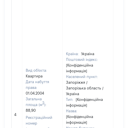
Країна:
Україна
Поштовий індекс:
[Конфіденційна
Вид об'єкта:
інформація]
Квартира
Населений пункт:
Дата набуття
Запоріжжя /
права:
Запорізька область /
01.04.2004
Україна
Загальна
Тип:
[Конфіденційна
2
площа (м
):
інформація]
88,90
Назва:
[Не
4
[Конфіденційна
засто
Реєстраційний
інформація]
номер