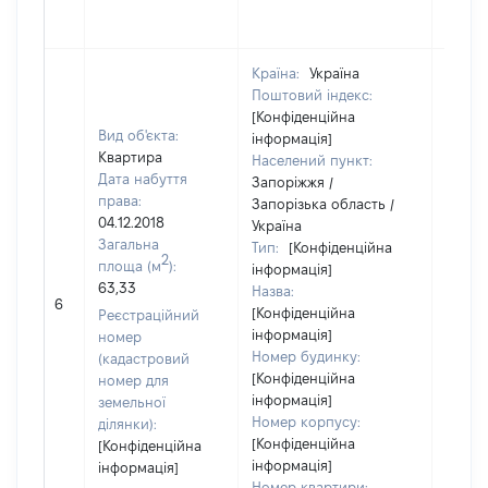
Країна:
Україна
Поштовий індекс:
[Конфіденційна
Вид об'єкта:
інформація]
Квартира
Населений пункт:
Дата набуття
Запоріжжя /
права:
Запорізька область /
04.12.2018
Україна
Загальна
Тип:
[Конфіденційна
2
площа (м
):
інформація]
63,33
Назва:
5000
6
[Конфіденційна
Реєстраційний
інформація]
номер
Номер будинку:
(кадастровий
[Конфіденційна
номер для
інформація]
земельної
Номер корпусу:
ділянки):
[Конфіденційна
[Конфіденційна
інформація]
інформація]
Номер квартири: