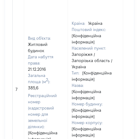
Країна:
Україна
Поштовий індекс:
[Конфіденційна
Вид об'єкта:
інформація]
Житловий
Населений пункт:
будинок
Запоріжжя /
Дата набуття
Запорізька область /
права:
Україна
21.12.2016
Тип:
[Конфіденційна
Загальна
інформація]
2
площа (м
):
Назва:
385,6
2980
7
[Конфіденційна
Реєстраційний
інформація]
номер
Номер будинку:
(кадастровий
[Конфіденційна
номер для
інформація]
земельної
Номер корпусу:
ділянки):
[Конфіденційна
[Конфіденційна
інформація]