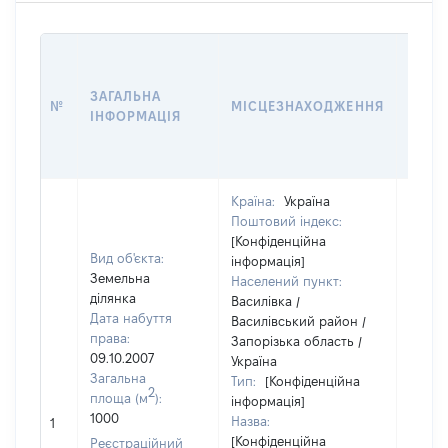
ВАРТ
ДАТУ
ЗАГАЛЬНА
ПРАВ
№
МІСЦЕЗНАХОДЖЕННЯ
ІНФОРМАЦІЯ
ОСТ
ГРО
ОЦІ
Країна:
Україна
Поштовий індекс:
[Конфіденційна
Вид об'єкта:
інформація]
Земельна
Населений пункт:
ділянка
Василівка /
Дата набуття
Василівський район /
права:
Запорізька область /
09.10.2007
Україна
Загальна
Тип:
[Конфіденційна
2
площа (м
):
інформація]
[Не
1000
Назва:
1
засто
[Конфіденційна
Реєстраційний