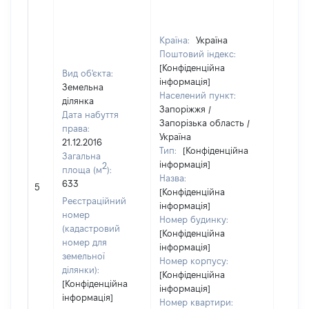
Країна:
Україна
Поштовий індекс:
[Конфіденційна
Вид об'єкта:
інформація]
Земельна
Населений пункт:
ділянка
Запоріжжя /
Дата набуття
Запорізька область /
права:
Україна
21.12.2016
Тип:
[Конфіденційна
Загальна
інформація]
2
площа (м
):
Назва:
633
79620
5
[Конфіденційна
Реєстраційний
інформація]
номер
Номер будинку:
(кадастровий
[Конфіденційна
номер для
інформація]
земельної
Номер корпусу:
ділянки):
[Конфіденційна
[Конфіденційна
інформація]
інформація]
Номер квартири: