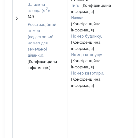
Загальна
Тип:
[Конфіденційна
2
площа (м
):
інформація]
[Не
149
Назва:
3
засто
[Конфіденційна
Реєстраційний
інформація]
номер
Номер будинку:
(кадастровий
[Конфіденційна
номер для
інформація]
земельної
Номер корпусу:
ділянки):
[Конфіденційна
[Конфіденційна
інформація]
інформація]
Номер квартири:
[Конфіденційна
інформація]