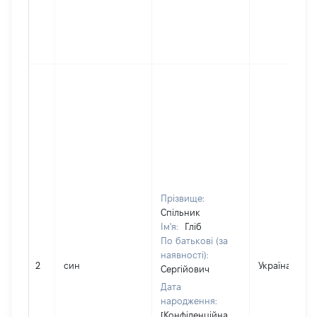
Прізвище:
Спільник
Ім'я:
Гліб
По батькові (за
наявності):
2
син
Україна
Сергійович
Дата
народження:
[Конфіденційна