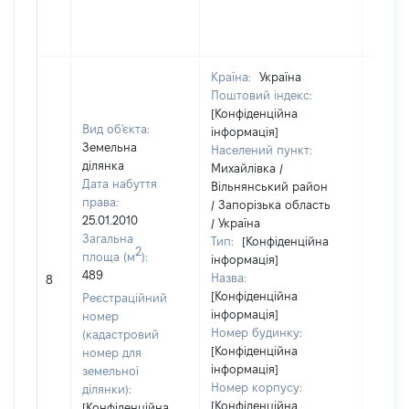
Країна:
Україна
Поштовий індекс:
[Конфіденційна
Вид об'єкта:
інформація]
Земельна
Населений пункт:
ділянка
Михайлівка /
Дата набуття
Вільнянський район
права:
/ Запорізька область
25.01.2010
/ Україна
Загальна
Тип:
[Конфіденційна
2
площа (м
):
інформація]
489
Назва:
[Не ві
8
[Конфіденційна
Реєстраційний
інформація]
номер
Номер будинку:
(кадастровий
[Конфіденційна
номер для
інформація]
земельної
Номер корпусу:
ділянки):
[Конфіденційна
[Конфіденційна