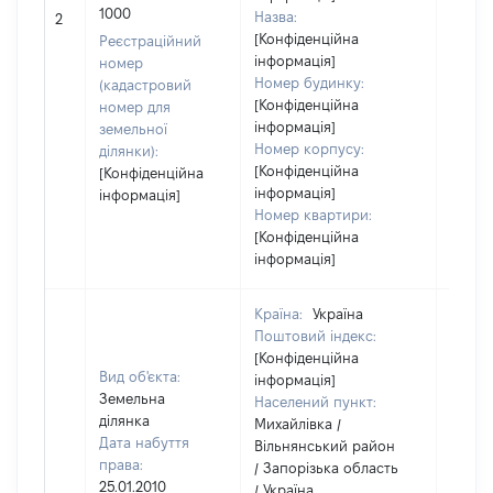
[Не
1000
Назва:
2
засто
[Конфіденційна
Реєстраційний
інформація]
номер
Номер будинку:
(кадастровий
[Конфіденційна
номер для
інформація]
земельної
Номер корпусу:
ділянки):
[Конфіденційна
[Конфіденційна
інформація]
інформація]
Номер квартири:
[Конфіденційна
інформація]
Країна:
Україна
Поштовий індекс:
[Конфіденційна
Вид об'єкта:
інформація]
Земельна
Населений пункт:
ділянка
Михайлівка /
Дата набуття
Вільнянський район
права:
/ Запорізька область
25.01.2010
/ Україна