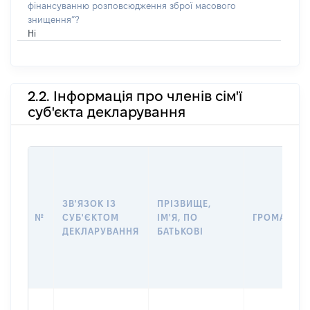
фінансуванню розповсюдження зброї масового
знищення”?
Ні
2.2. Інформація про членів сім'ї
суб'єкта декларування
ЗВ'ЯЗОК ІЗ
ПРІЗВИЩЕ,
№
СУБ'ЄКТОМ
ІМ'Я, ПО
ГРОМАДЯН
ДЕКЛАРУВАННЯ
БАТЬКОВІ