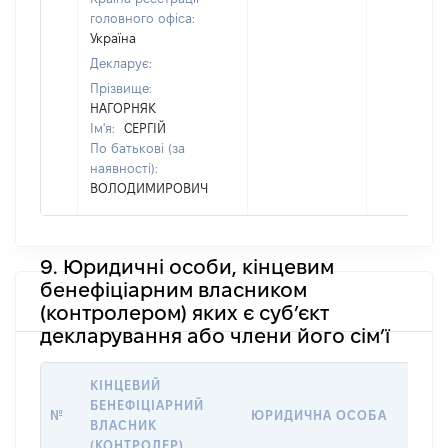
головного офіса:
Україна
Декларує:
Прізвище:
НАГОРНЯК
Ім'я:
СЕРГІЙ
По батькові (за
наявності):
ВОЛОДИМИРОВИЧ
9. Юридичні особи, кінцевим
бенефіціарним власником
(контролером) яких є суб’єкт
декларування або члени його сім’ї
КІНЦЕВИЙ
АДР
БЕНЕФІЦІАРНИЙ
КО
№
ЮРИДИЧНА ОСОБА
ВЛАСНИК
ЮР
(КОНТРОЛЕР)
ОС