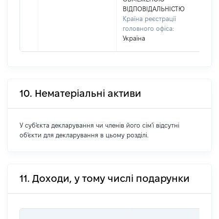
ХМЕ
ВІДПОВІДАЛЬНІСТЮ
буд
Країна реєстрації
головного офіса:
Україна
10. Нематеріальні активи
У суб'єкта декларування чи членів його сім'ї відсутні
об'єкти для декларування в цьому розділі.
11. Доходи, у тому числі подарунки