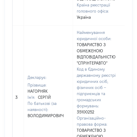
буд
Країна реєстрації
головного офіса:
Україна
Найменування
юридичної особи:
ТОВАРИСТВО З
Тел
ОБМЕЖЕНОЮ
041
ВІДПОВІДАЛЬНІСТЮ
Фак
"СПРІНТЕРАВТО"
Emai
Код в Єдиному
відо
державному реєстрі
Декларує:
Адр
юридичних осіб,
юри
Прізвище:
фізичних осіб –
осо
НАГОРНЯК
підприємців та
Жит
3
Ім'я:
СЕРГІЙ
громадських
обл.
По батькові (за
формувань:
Поп
наявності):
35100252
рай
ВОЛОДИМИРОВИЧ
Організаційно-
місь
правова форма:
Попі
ТОВАРИСТВО З
ВУЛ
ОБМЕЖЕНОЮ