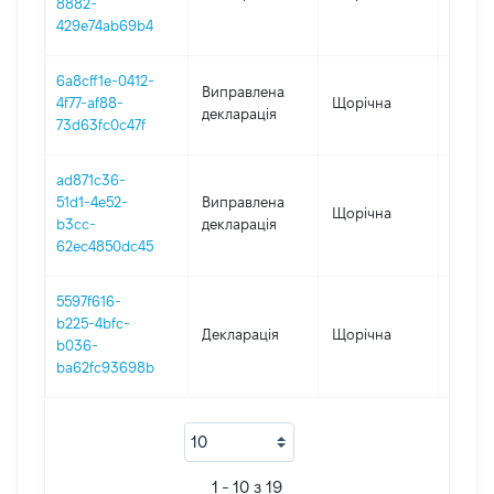
8882-
429e74ab69b4
6a8cff1e-0412-
Виправлена
4f77-af88-
Щорічна
2020
декларація
73d63fc0c47f
ad871c36-
51d1-4e52-
Виправлена
Щорічна
2020
b3cc-
декларація
62ec4850dc45
5597f616-
b225-4bfc-
Декларація
Щорічна
2020
b036-
ba62fc93698b
1 - 10 з 19