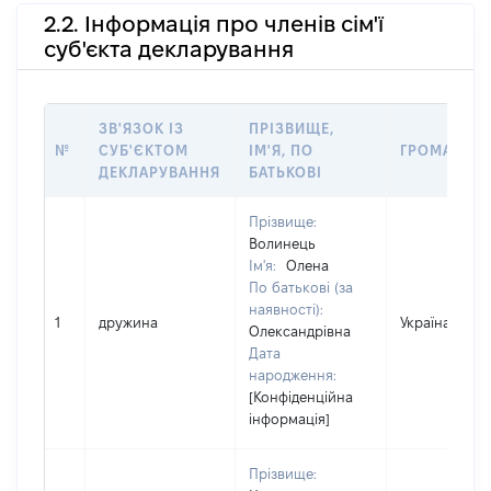
2.2. Інформація про членів сім'ї
суб'єкта декларування
ЗВ'ЯЗОК ІЗ
ПРІЗВИЩЕ,
№
СУБ'ЄКТОМ
ІМ'Я, ПО
ГРОМАДЯН
ДЕКЛАРУВАННЯ
БАТЬКОВІ
Прізвище:
Волинець
Ім'я:
Олена
По батькові (за
наявності):
1
дружина
Україна
Олександрівна
Дата
народження:
[Конфіденційна
інформація]
Прізвище: