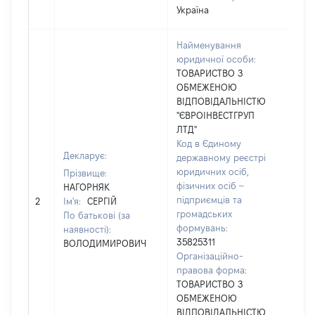
Україна
Найменування
юридичної особи:
ТОВАРИСТВО З
Тел
ОБМЕЖЕНОЮ
041
ВІДПОВІДАЛЬНІСТЮ
Фак
"ЄВРОІНВЕСТГРУП
заст
ЛТД"
Emai
Код в Єдиному
відо
Декларує:
державному реєстрі
Адр
юридичних осіб,
Прізвище:
юри
фізичних осіб –
НАГОРНЯК
осо
підприємців та
2
Ім'я:
СЕРГІЙ
Жит
громадських
По батькові (за
обл.
формувань:
наявності):
Поп
35825311
ВОЛОДИМИРОВИЧ
рай
Організаційно-
місь
правова форма:
Попі
ТОВАРИСТВО З
ВУЛ
ОБМЕЖЕНОЮ
ХМЕ
ВІДПОВІДАЛЬНІСТЮ