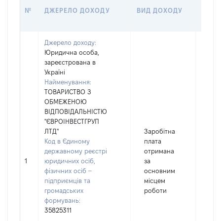
РОЗМ
№
ДЖЕРЕЛО ДОХОДУ
ВИД ДОХОДУ
(ВАРТ
Джерело доходу:
Юридична особа,
зареєстрована в
Україні
Найменування:
ТОВАРИСТВО З
ОБМЕЖЕНОЮ
ВІДПОВІДАЛЬНІСТЮ
"ЄВРОІНВЕСТГРУП
ЛТД"
Заробітна
Код в Єдиному
плата
державному реєстрі
отримана
1
юридичних осіб,
за
647
фізичних осіб –
основним
підприємців та
місцем
громадських
роботи
формувань:
35825311