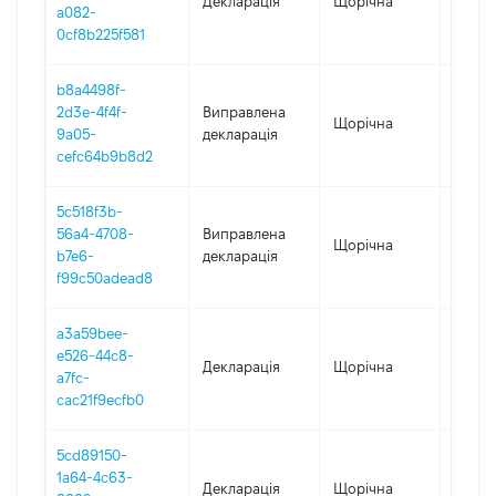
Декларація
Щорічна
2023
a082-
0cf8b225f581
b8a4498f-
2d3e-4f4f-
Виправлена
Щорічна
2021
9a05-
декларація
cefc64b9b8d2
5c518f3b-
56a4-4708-
Виправлена
Щорічна
2022
b7e6-
декларація
f99c50adead8
a3a59bee-
e526-44c8-
Декларація
Щорічна
2022
a7fc-
cac21f9ecfb0
5cd89150-
1a64-4c63-
Декларація
Щорічна
2021