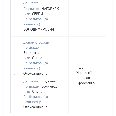
Декларує:
Прізвище:
НАГОРНЯК
Ім'я:
СЕРГІЙ
По батькові (за
наявності):
ВОЛОДИМИРОВИЧ
Джерело доходу:
Прізвище:
Волинець
Ім'я:
Олена
По батькові (за
Інше
наявності):
[Чле
[Член сім'ї
Олександрівна
2
не 
не надав
інф
Декларує:
дружина
інформацію]
Прізвище:
Волинець
Ім'я:
Олена
По батькові (за
наявності):
Олександрівна