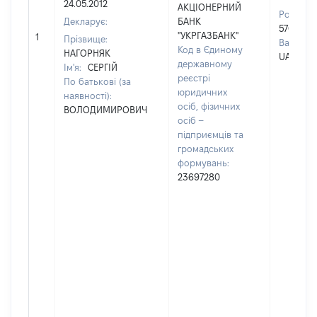
24.05.2012
АКЦІОНЕРНИЙ
Розмір:
Декларує:
БАНК
570000
"УКРГАЗБАНК"
1
Прізвище:
Валюта:
Код в Єдиному
НАГОРНЯК
UAH
державному
Ім'я:
СЕРГІЙ
реєстрі
По батькові (за
юридичних
наявності):
осіб, фізичних
ВОЛОДИМИРОВИЧ
осіб –
підприємців та
громадських
формувань:
23697280