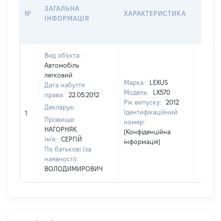
ДАТУ
ЗАГАЛЬНА
№
ХАРАКТЕРИСТИКА
У ВЛ
ІНФОРМАЦІЯ
ВОЛО
КОРИ
Вид об'єкта:
Автомобіль
легковий
Марка:
LEXUS
Дата набуття
Модель:
LX570
права:
22.05.2012
Рік випуску:
2012
Декларує:
Ідентифікаційний
1
11400
Прізвище:
номер:
НАГОРНЯК
[Конфіденційна
Ім'я:
СЕРГІЙ
інформація]
По батькові (за
наявності):
ВОЛОДИМИРОВИЧ