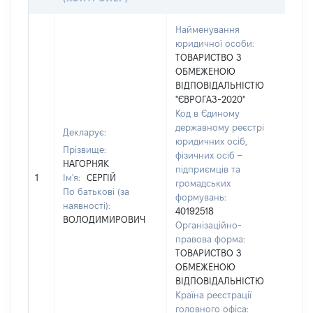
Найменування
юридичної особи:
ТОВАРИСТВО З
Тел
ОБМЕЖЕНОЮ
041
ВІДПОВІДАЛЬНІСТЮ
Фак
"ЄВРОГАЗ-2020"
заст
Код в Єдиному
Emai
державному реєстрі
Декларує:
відо
юридичних осіб,
Адр
Прізвище:
фізичних осіб –
юри
НАГОРНЯК
підприємців та
осо
1
Ім'я:
СЕРГІЙ
громадських
Жит
По батькові (за
формувань:
обл.
наявності):
40192518
Поп
ВОЛОДИМИРОВИЧ
Організаційно-
рай
правова форма:
місь
ТОВАРИСТВО З
Кор
ОБМЕЖЕНОЮ
МІЧ
ВІДПОВІДАЛЬНІСТЮ
буди
Країна реєстрації
головного офіса: