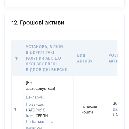
12. Грошові активи
УСТАНОВА, В ЯКІЙ
ВІДКРИТІ ТАКІ
ВИД
РОЗМІР
№
РАХУНКИ АБО ДО
АКТИВУ
АКТИВУ
ЯКОЇ ЗРОБЛЕНІ
ВІДПОВІДНІ ВНЕСКИ
[Не
застосовується]
Декларує:
300000
Прізвище:
Готівкові
1
Валюта:
НАГОРНЯК
кошти
UAH
Ім'я:
СЕРГІЙ
По батькові (за
наявності):