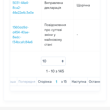
5031-44e4-
Виправлена
Щорічна
20
8ca2-
декларація
44e22e4c3e0e
Повідомлення
1560dd9d-
про суттєві
d454-40ae-
зміни y
-
20
8edc-
майновому
f34bcafc84e6
стані
1 - 10 з 145
Перша
Попередня
Сторінка
з
15
Наступна
Остання