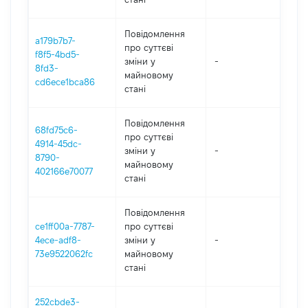
Повідомлення
a179b7b7-
про суттєві
f8f5-4bd5-
зміни y
-
20
8fd3-
майновому
cd6ece1bca86
стані
Повідомлення
68fd75c6-
про суттєві
4914-45dc-
зміни y
-
20
8790-
майновому
402166e70077
стані
Повідомлення
ce1ff00a-7787-
про суттєві
4ece-adf8-
зміни y
-
20
73e9522062fc
майновому
стані
252cbde3-