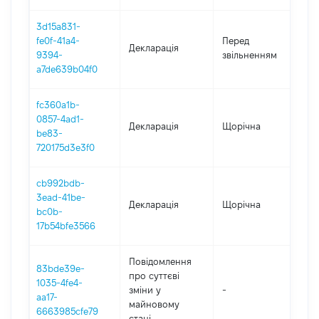
3d15a831-
01
fe0f-41a4-
Перед
Декларація
-
9394-
звільненням
06
a7de639b04f0
fc360a1b-
0857-4ad1-
Декларація
Щорічна
20
be83-
720175d3e3f0
cb992bdb-
3ead-41be-
Декларація
Щорічна
20
bc0b-
17b54bfe3566
Повідомлення
83bde39e-
про суттєві
1035-4fe4-
зміни y
-
20
aa17-
майновому
6663985cfe79
стані