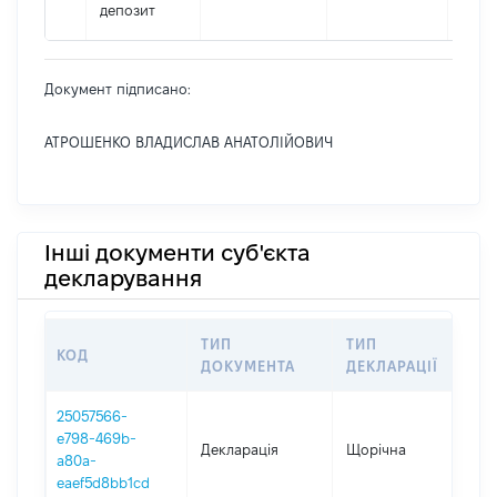
депозит
Документ підписано:
АТРОШЕНКО ВЛАДИСЛАВ АНАТОЛІЙОВИЧ
Інші документи суб'єкта
декларування
ТИП
ТИП
КОД
П
ДОКУМЕНТА
ДЕКЛАРАЦІЇ
25057566-
e798-469b-
Декларація
Щорічна
20
a80a-
eaef5d8bb1cd