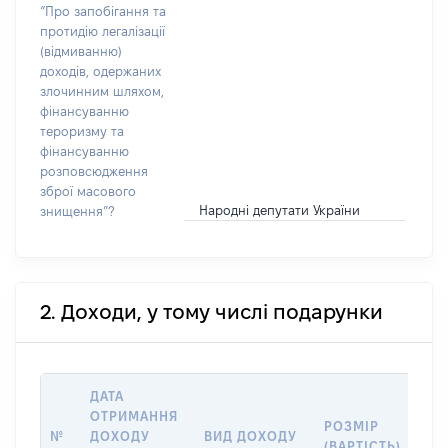
“Про запобігання та
протидію легалізації
(відмиванню)
доходів, одержаних
злочинним шляхом,
фінансуванню
тероризму та
фінансуванню
розповсюдження
зброї масового
Народні депутати України
знищення”?
2. Доходи, у тому числі подарунки
ДАТА
ОТРИМАННЯ
РОЗМІР
ІН
№
ДОХОДУ
ВИД ДОХОДУ
(ВАРТІСТЬ)
ПР