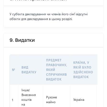
У суб'єкта декларування чи членів його сім'ї відсутні
об'єкти для декларування в цьому розділі.
9. Видатки
ПРЕДМЕТ
КРАЇНА, У
ПРАВОЧИНУ,
ВИД
ЯКІЙ БУЛО
РОЗ
№
ЯКИЙ
ВИДАТКУ
ЗДІЙСНЕНО
ВИД
СПРИЧИНИВ
ВИДАТОК
ВИДАТОК
Інше
/
Внесення
Рухоме
коштів
Україна
71214
1
майно
на