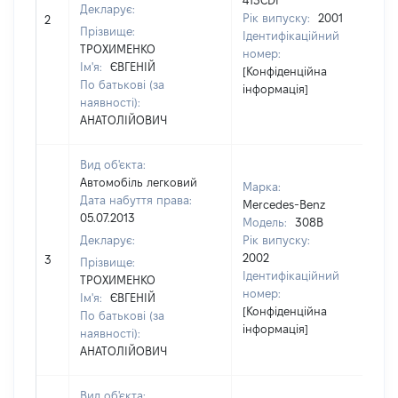
413CDI
Декларує:
Рік випуску:
2001
2
80
Прізвище:
Ідентифікаційний
ТРОХИМЕНКО
номер:
Ім'я:
ЄВГЕНІЙ
[Конфіденційна
По батькові (за
інформація]
наявності):
АНАТОЛІЙОВИЧ
Вид об'єкта:
Автомобіль легковий
Марка:
Дата набуття права:
Mercedes-Benz
05.07.2013
Модель:
308B
Декларує:
Рік випуску:
2002
3
83
Прізвище:
Ідентифікаційний
ТРОХИМЕНКО
номер:
Ім'я:
ЄВГЕНІЙ
[Конфіденційна
По батькові (за
інформація]
наявності):
АНАТОЛІЙОВИЧ
Вид об'єкта: