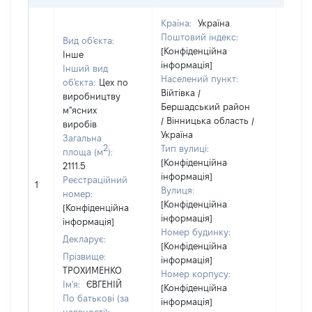
Країна:
Україна
Поштовий індекс:
Вид об'єкта:
Об'єкт
[Конфіденційна
Інше
належ
інформація]
Інший вид
суб'єк
Населений пункт:
об'єкта:
Цех по
декла
Війтівка /
виробництву
чи чл
Бершадський район
м"ясних
сім'ї 
/ Вінницька область /
виробів
власн
Україна
Загальна
відпо
2
Тип вулиці:
площа (м
):
Цивіл
[Конфіденційна
2111.5
кодек
інформація]
Реєстраційний
Україн
1
Вулиця:
номер:
Об'єкт
[Конфіденційна
[Конфіденційна
повні
інформація]
інформація]
частк
Номер будинку:
Декларує:
побуд
[Конфіденційна
матері
Прізвище:
інформація]
за ко
ТРОХИМЕНКО
Номер корпусу:
суб'єк
Ім'я:
ЄВГЕНІЙ
[Конфіденційна
декла
По батькові (за
інформація]
або ч