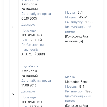
Автомобіль
вантажний
Марка:
ЗІЛ
Дата набуття права:
Модель:
45021
05.10.2005
Рік випуску:
1986
Декларує:
Ідентифікаційний
4
30
Прізвище:
номер:
ТРОХИМЕНКО
[Конфіденційна
Ім'я:
ЄВГЕНІЙ
інформація]
По батькові (за
наявності):
АНАТОЛІЙОВИЧ
Вид об'єкта:
Автомобіль
вантажний
Марка:
Дата набуття права:
Mercedes-Benz
14.08.2013
Модель:
814
Декларує:
Рік випуску:
1995
5
64
Ідентифікаційний
Прізвище:
номер:
ТРОХИМЕНКО
[Конфіденційна
Ім'я:
ЄВГЕНІЙ