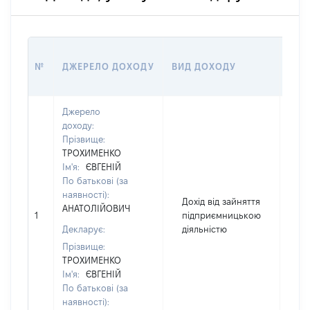
РОЗ
№
ДЖЕРЕЛО ДОХОДУ
ВИД ДОХОДУ
(ВАР
Джерело
доходу:
Прізвище:
ТРОХИМЕНКО
Ім'я:
ЄВГЕНІЙ
По батькові (за
наявності):
Дохід від зайняття
АНАТОЛІЙОВИЧ
1
підприємницькою
20
Декларує:
діяльністю
Прізвище:
ТРОХИМЕНКО
Ім'я:
ЄВГЕНІЙ
По батькові (за
наявності):