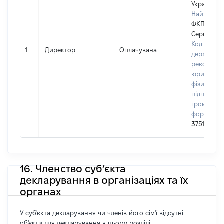
Україні
Найменув
ФКП "Фло
Сервіс"
Код в Єди
1
Директор
Оплачувана
державно
реєстрі
юридичних
фізичних о
підприємц
громадськ
формуван
37513695
16. Членство суб’єкта
декларування в організаціях та їх
органах
У суб'єкта декларування чи членів його сім'ї відсутні
об'єкти для декларування в цьому розділі.