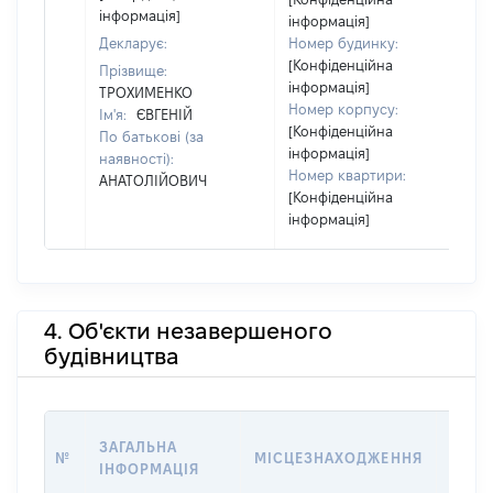
інформація]
інформація]
Декларує:
Номер будинку:
[Конфіденційна
Прізвище:
інформація]
ТРОХИМЕНКО
Номер корпусу:
Ім'я:
ЄВГЕНІЙ
[Конфіденційна
По батькові (за
інформація]
наявності):
Номер квартири:
АНАТОЛІЙОВИЧ
[Конфіденційна
інформація]
4. Об'єкти незавершеного
будівництва
ЗВ'Я
ЗАГАЛЬНА
№
МІСЦЕЗНАХОДЖЕННЯ
СУБ'
ІНФОРМАЦІЯ
ДЕКЛ