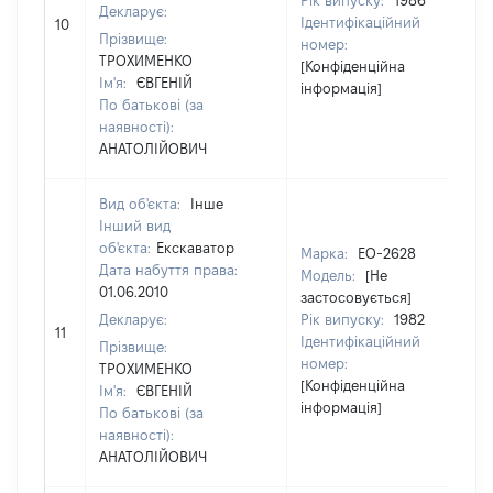
Рік випуску:
1986
Декларує:
Ідентифікаційний
10
30
Прізвище:
номер:
ТРОХИМЕНКО
[Конфіденційна
Ім'я:
ЄВГЕНІЙ
інформація]
По батькові (за
наявності):
АНАТОЛІЙОВИЧ
Вид об'єкта:
Інше
Інший вид
об'єкта:
Екскаватор
Марка:
ЕО-2628
Дата набуття права:
Модель:
[Не
01.06.2010
застосовується]
Декларує:
Рік випуску:
1982
11
25
Ідентифікаційний
Прізвище:
номер:
ТРОХИМЕНКО
[Конфіденційна
Ім'я:
ЄВГЕНІЙ
інформація]
По батькові (за
наявності):
АНАТОЛІЙОВИЧ