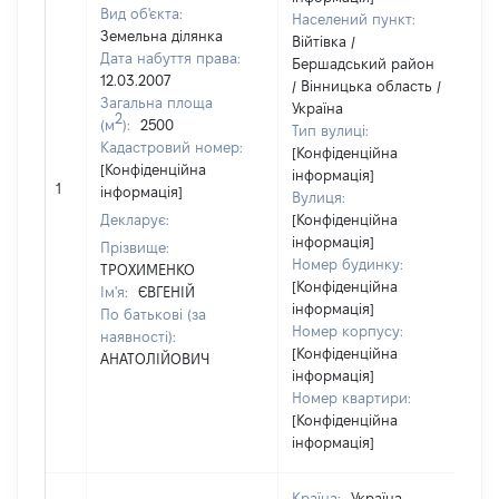
Вид об'єкта:
Населений пункт:
Земельна ділянка
Війтівка /
Дата набуття права:
Бершадський район
12.03.2007
/ Вінницька область /
Загальна площа
Україна
2
(м
):
2500
Тип вулиці:
Кадастровий номер:
[Конфіденційна
[Конфіденційна
інформація]
[
1
інформація]
Вулиця:
в
Декларує:
[Конфіденційна
інформація]
Прізвище:
Номер будинку:
ТРОХИМЕНКО
[Конфіденційна
Ім'я:
ЄВГЕНІЙ
інформація]
По батькові (за
Номер корпусу:
наявності):
[Конфіденційна
АНАТОЛІЙОВИЧ
інформація]
Номер квартири:
[Конфіденційна
інформація]
Країна:
Україна