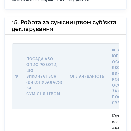
15. Робота за сумісництвом суб’єкта
декларування
ФІЗИЧНА
ЮРИДИЧ
ПОСАДА АБО
ОСОБА, 
ОПИС РОБОТИ,
ЯКОЇ
ЩО
ВИКОНУ
№
ВИКОНУЄТЬСЯ
ОПЛАЧУВАНІСТЬ
РОБОТА (
(ВИКОНУВАЛАСЯ)
ОСОБА
ЗА
ЗАЙМАЛ
СУМІСНИЦТВОМ
ПОСАДУ 
СУМІСН
Юридичн
особа,
зареєстро