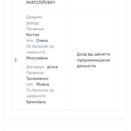
АНАТОЛІЙОВИЧ
Джерело
доходу:
Прізвище:
Костюк
Ім'я:
Олена
По батькові (за
наявності):
Дохід від зайняття
Миколаївна
2
підприємницькою
49
діяльністю
Декларує:
дочка
Прізвище:
Трохименко
Ім'я:
Мілана
По батькові (за
наявності):
Євгеніїївна