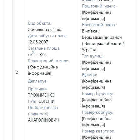
Поштовий індекс:
[Конфіденційна
інформація]
Вид об'єкта:
Населений пункт:
Земельна ділянка
Війтівка /
Дата набуття права:
Бершадський район
12.03.2007
/ Вінницька область /
Загальна площа
Україна
2
(м
):
722
Тип вулиці:
Кадастровий номер:
[Конфіденційна
[Конфіденційна
інформація]
[
2
інформація]
Вулиця:
в
Декларує:
[Конфіденційна
інформація]
Прізвище:
Номер будинку:
ТРОХИМЕНКО
[Конфіденційна
Ім'я:
ЄВГЕНІЙ
інформація]
По батькові (за
Номер корпусу:
наявності):
[Конфіденційна
АНАТОЛІЙОВИЧ
інформація]
Номер квартири:
[Конфіденційна