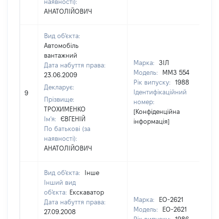
наявності):
АНАТОЛІЙОВИЧ
Вид об'єкта:
Автомобіль
вантажний
Марка:
ЗІЛ
Дата набуття права:
Модель:
ММЗ 554
23.06.2009
Рік випуску:
1988
Декларує:
Ідентифікаційний
9
16
Прізвище:
номер:
ТРОХИМЕНКО
[Конфіденційна
Ім'я:
ЄВГЕНІЙ
інформація]
По батькові (за
наявності):
АНАТОЛІЙОВИЧ
Вид об'єкта:
Інше
Інший вид
об'єкта:
Екскаватор
Марка:
ЕО-2621
Дата набуття права:
Модель:
ЕО-2621
27.09.2008