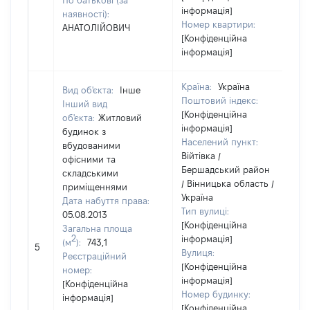
По батькові (за
інформація]
наявності):
Номер квартири:
АНАТОЛІЙОВИЧ
[Конфіденційна
інформація]
Країна:
Україна
Вид об'єкта:
Інше
Поштовий індекс:
Інший вид
[Конфіденційна
об'єкта:
Житловий
інформація]
будинок з
Населений пункт:
вбудованими
Війтівка /
офісними та
Бершадський район
складськими
/ Вінницька область /
приміщеннями
Україна
Дата набуття права:
Тип вулиці:
05.08.2013
[Конфіденційна
Загальна площа
2
інформація]
(м
):
743,1
5
2
Вулиця:
Реєстраційний
[Конфіденційна
номер:
інформація]
[Конфіденційна
Номер будинку:
інформація]
[Конфіденційна