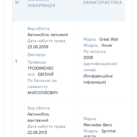
№
ХАРАКТЕРИСТИКА
У 
ІНФОРМАЦІЯ
В
К
Вид об'єкта:
Автомобіль легковий
Марка:
Great Wall
Дата набуття права:
Модель:
Hover
23.06.2009
Рік випуску:
Декларує:
2008
1
94
Прізвище:
Ідентифікаційний
ТРОХИМЕНКО
номер:
Ім'я:
ЄВГЕНІЙ
[Конфіденційна
По батькові (за
інформація]
наявності):
АНАТОЛІЙОВИЧ
Вид об'єкта:
Автомобіль
Марка:
вантажний
Mercedes-Benz
Дата набуття права:
Модель:
Sprinter
22.08.2013