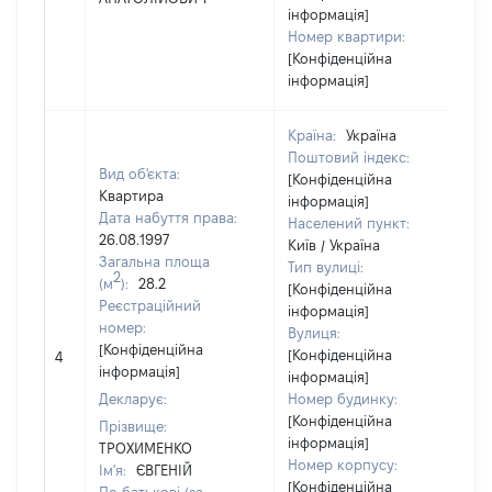
інформація]
Номер квартири:
[Конфіденційна
інформація]
Країна:
Україна
Поштовий індекс:
Вид об'єкта:
[Конфіденційна
Квартира
інформація]
Дата набуття права:
Населений пункт:
26.08.1997
Київ / Україна
Загальна площа
Тип вулиці:
2
(м
):
28.2
[Конфіденційна
Реєстраційний
інформація]
номер:
Вулиця:
[Конфіденційна
[Конфіденційна
4
1
інформація]
інформація]
Декларує:
Номер будинку:
[Конфіденційна
Прізвище:
інформація]
ТРОХИМЕНКО
Номер корпусу:
Ім'я:
ЄВГЕНІЙ
[Конфіденційна