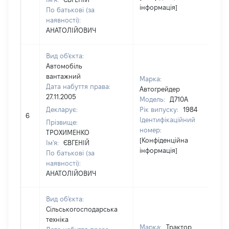
інформація]
По батькові (за
наявності):
АНАТОЛІЙОВИЧ
Вид об'єкта:
Автомобіль
вантажний
Марка:
Дата набуття права:
Автогрейдер
27.11.2005
Модель:
Д710А
Декларує:
Рік випуску:
1984
6
20
Ідентифікаційний
Прізвище:
номер:
ТРОХИМЕНКО
[Конфіденційна
Ім'я:
ЄВГЕНІЙ
інформація]
По батькові (за
наявності):
АНАТОЛІЙОВИЧ
Вид об'єкта:
Сільськогосподарська
техніка
Марка:
Трактор