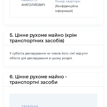
наявності):
Номер квартири:
його сі
АНАТОЛІЙОВИЧ
[Конфіденційна
інформація]
5. Цінне рухоме майно (крім
транспортних засобів)
У суб'єкта декларування чи членів його сім'ї відсутні
об'єкти для декларування в цьому розділі.
6. Цінне рухоме майно -
транспортні засоби
ВА
ДА
ЗАГАЛЬНА