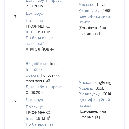
Дата набуття права:
Модель:
ДТ-75
27.11.2005
Рік випуску:
1990
Декларує:
Ідентифікаційний
7
11
Прізвище:
номер:
ТРОХИМЕНКО
[Конфіденційна
Ім'я:
ЄВГЕНІЙ
інформація]
По батькові (за
наявності):
АНАТОЛІЙОВИЧ
Вид об'єкта:
Інше
Інший вид
об'єкта:
Погрузчик
фронтальний
Марка:
LongGong
Дата набуття права:
Модель:
855E
01.09.2014
Рік випуску:
2014
Декларує:
Ідентифікаційний
8
40
номер:
Прізвище:
[Конфіденційна
ТРОХИМЕНКО
інформація]
Ім'я:
ЄВГЕНІЙ
По батькові (за