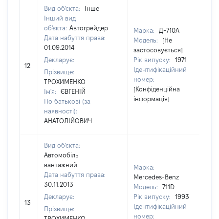
Вид об'єкта:
Інше
Інший вид
об'єкта:
Автогрейдер
Марка:
Д-710А
Дата набуття права:
Модель:
[Не
01.09.2014
застосовується]
Декларує:
Рік випуску:
1971
12
25
Ідентифікаційний
Прізвище:
номер:
ТРОХИМЕНКО
[Конфіденційна
Ім'я:
ЄВГЕНІЙ
інформація]
По батькові (за
наявності):
АНАТОЛІЙОВИЧ
Вид об'єкта:
Автомобіль
вантажний
Марка:
Дата набуття права:
Mercedes-Benz
30.11.2013
Модель:
711D
Декларує:
Рік випуску:
1993
13
40
Ідентифікаційний
Прізвище:
номер:
ТРОХИМЕНКО