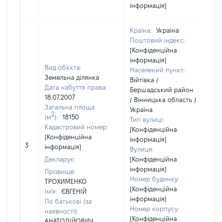
інформація]
Країна:
Україна
Поштовий індекс:
[Конфіденційна
інформація]
Вид об'єкта:
Населений пункт:
Земельна ділянка
Війтівка /
Дата набуття права:
Бершадський район
18.07.2007
/ Вінницька область /
Загальна площа
Україна
2
(м
):
18150
Тип вулиці:
Кадастровий номер:
[Конфіденційна
[Конфіденційна
інформація]
[
3
інформація]
Вулиця:
в
Декларує:
[Конфіденційна
інформація]
Прізвище:
Номер будинку:
ТРОХИМЕНКО
[Конфіденційна
Ім'я:
ЄВГЕНІЙ
інформація]
По батькові (за
Номер корпусу:
наявності):
[Конфіденційна
АНАТОЛІЙОВИЧ