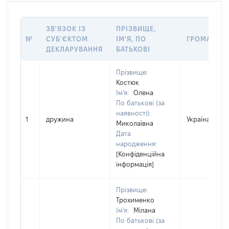
ЗВ'ЯЗОК ІЗ
ПРІЗВИЩЕ,
№
СУБ'ЄКТОМ
ІМ'Я, ПО
ГРОМАДЯН
ДЕКЛАРУВАННЯ
БАТЬКОВІ
Прізвище:
Костюк
Ім'я:
Олена
По батькові (за
наявності):
1
дружина
Україна
Миколаївна
Дата
народження:
[Конфіденційна
інформація]
Прізвище:
Трохименко
Ім'я:
Мілана
По батькові (за