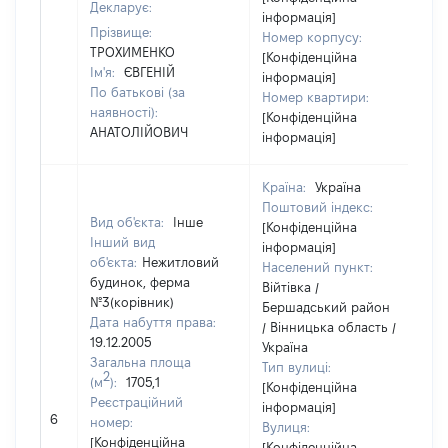
Декларує:
інформація]
Прізвище:
Номер корпусу:
ТРОХИМЕНКО
[Конфіденційна
Ім'я:
ЄВГЕНІЙ
інформація]
По батькові (за
Номер квартири:
наявності):
[Конфіденційна
АНАТОЛІЙОВИЧ
інформація]
Країна:
Україна
Поштовий індекс:
Вид об'єкта:
Інше
[Конфіденційна
Інший вид
інформація]
об'єкта:
Нежитловий
Населений пункт:
будинок, ферма
Війтівка /
№3(корівник)
Бершадський район
Дата набуття права:
/ Вінницька область /
19.12.2005
Україна
Загальна площа
Тип вулиці:
2
(м
):
1705,1
[Конфіденційна
Реєстраційний
інформація]
6
1
номер:
Вулиця:
[Конфіденційна
[Конфіденційна