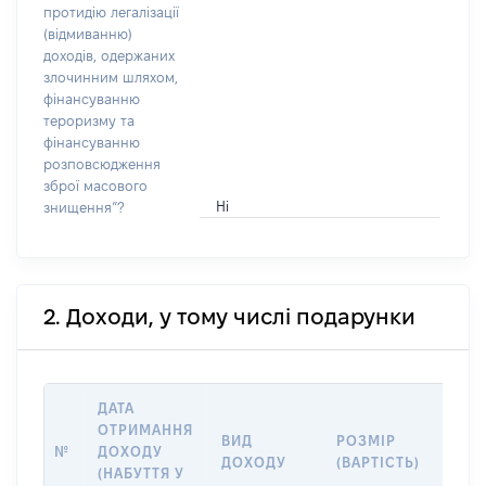
протидію легалізації
(відмиванню)
доходів, одержаних
злочинним шляхом,
фінансуванню
тероризму та
фінансуванню
розповсюдження
зброї масового
Ні
знищення”?
2. Доходи, у тому числі подарунки
ДАТА
ОТРИМАННЯ
ВИД
РОЗМІР
ІНФ
№
ДОХОДУ
ДОХОДУ
(ВАРТІСТЬ)
ДЖЕ
(НАБУТТЯ У