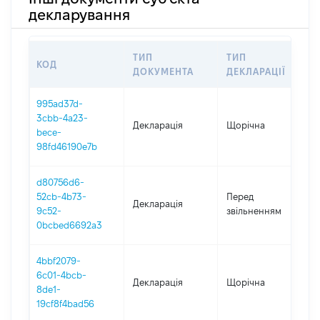
декларування
ТИП
ТИП
КОД
П
ДОКУМЕНТА
ДЕКЛАРАЦІЇ
995ad37d-
3cbb-4a23-
Декларація
Щорічна
2
bece-
98fd46190e7b
d80756d6-
0
52cb-4b73-
Перед
Декларація
-
9c52-
звільненням
1
0bcbed6692a3
4bbf2079-
6c01-4bcb-
Декларація
Щорічна
2
8de1-
19cf8f4bad56