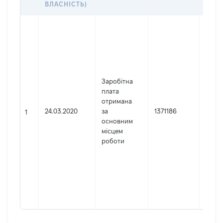
ВЛАСНІСТЬ)
Джер
Юрид
особа
зареє
Украї
Найм
Заробітна
Окру
плата
адмін
отримана
суд м
24.03.2020
за
1371186
1
Код 
основним
держ
місцем
реєст
роботи
юриди
фізич
підпр
гром
форм
3441