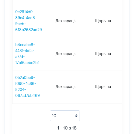
0c2914d0-
89c4-4ad3-
Декларація
Щорічна
2
9aeb-
618b2682ad29
b3ceabc8-
448f-4dfa-
Декларація
Щорічна
2
a77d-
17bf6aebe2bf
052a0be9-
f090-4c86-
Декларація
Щорічна
2
8204-
067cd7bbff69
1 - 10 з 18