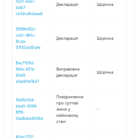
1d31-42a7-
Декларація
Щорічна
202
bdb7-
cb7dcd6daaa6
5598b92d-
cd1c-461c-
Декларація
Щорічна
202
8cda-
37f30dd51afe
8ec7109d-
9efa-431b-
Виправлена
Щорічна
202
92e9-
декларація
afab61ef7e37
Повідомлення
5fa8b004-
про суттєві
bbe0-4294-
зміни y
-
202
8ff8-
майновому
0ea8abb8fd6d
стані
40dc1257-