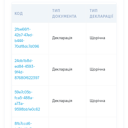
ТИП
ТИП
КОД
ПЕ
ДОКУМЕНТА
ДЕКЛАРАЦІЇ
2fbe66f1-
42b7-47ed-
Декларація
Щорічна
202
b444-
70df8dc7d096
24db1b8d-
ed84-4593-
Декларація
Щорічна
202
9f4d-
87680f622397
59e7c05b-
fca5-488a-
Декларація
Щорічна
202
a73a-
9598bb1e0c62
8fb7ccd6-