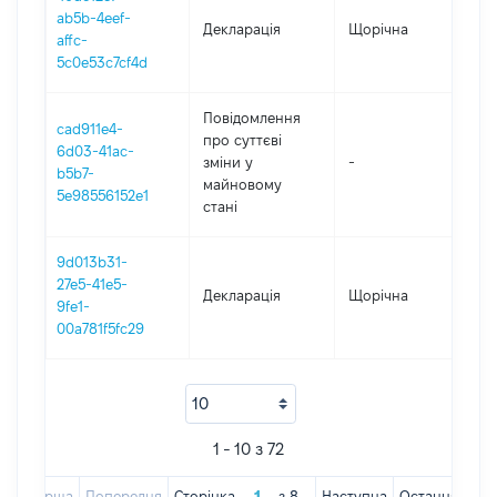
ab5b-4eef-
Декларація
Щорічна
202
affc-
5c0e53c7cf4d
Повідомлення
cad911e4-
про суттєві
6d03-41ac-
зміни y
-
202
b5b7-
майновому
5e98556152e1
стані
9d013b31-
27e5-41e5-
Декларація
Щорічна
201
9fe1-
00a781f5fc29
1 - 10 з 72
Перша
Попередня
Сторінка
з
8
Наступна
Остання