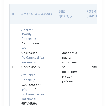
ВИД
РОЗМІР
№
ДЖЕРЕЛО ДОХОДУ
ДОХОДУ
(ВАРТІСТЬ)
Джерело
доходу:
Прізвище:
Костюкевич
Ім'я:
Олександр
Заробітна
По батькові (за
плата
наявності):
отримана
1
Олексійович
за
17751
основним
Декларує:
місцем
Прізвище:
роботи
КОСТЮКЕВИЧ
Ім'я:
НІНА
По батькові (за
наявності):
ЄВТУХІВНА