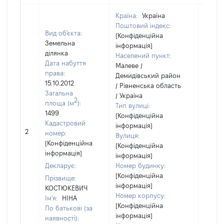
Країна:
Україна
Поштовий індекс:
Вид об'єкта:
[Конфіденційна
Земельна
інформація]
ділянка
Населений пункт:
Дата набуття
Малеве /
права:
Демидівський район
15.10.2012
/ Рівненська область
Загальна
/ Україна
2
площа (м
):
Тип вулиці:
1499
[Конфіденційна
Кадастровий
інформація]
2
10409
номер:
Вулиця:
[Конфіденційна
[Конфіденційна
інформація]
інформація]
Декларує:
Номер будинку:
[Конфіденційна
Прізвище:
інформація]
КОСТЮКЕВИЧ
Номер корпусу:
Ім'я:
НІНА
[Конфіденційна
По батькові (за
інформація]
наявності):