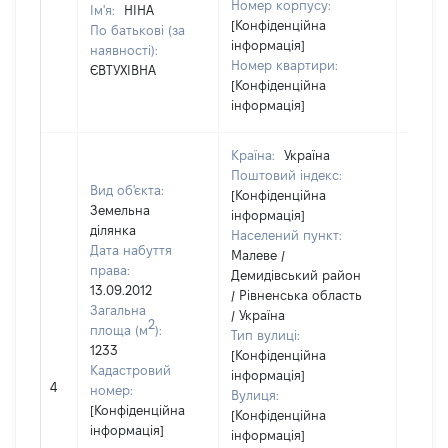
Номер корпусу:
Ім'я:
НІНА
[Конфіденційна
По батькові (за
інформація]
наявності):
Номер квартири:
ЄВТУХІВНА
[Конфіденційна
інформація]
Країна:
Україна
Поштовий індекс:
Вид об'єкта:
[Конфіденційна
Земельна
інформація]
ділянка
Населений пункт:
Дата набуття
Малеве /
права:
Демидівський район
13.09.2012
/ Рівненська область
Загальна
/ Україна
2
площа (м
):
Тип вулиці:
1233
[Конфіденційна
Кадастровий
інформація]
4
85619
номер:
Вулиця:
[Конфіденційна
[Конфіденційна
інформація]
інформація]