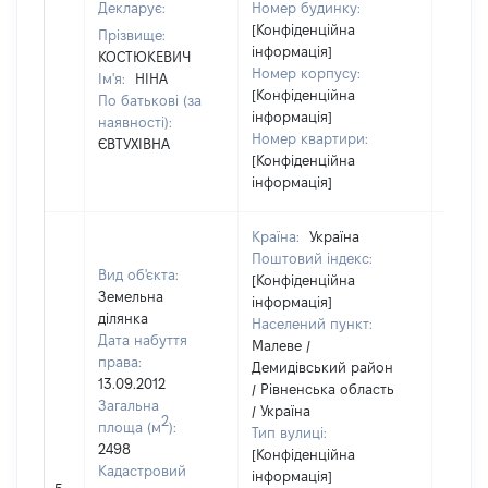
Декларує:
Номер будинку:
[Конфіденційна
Прізвище:
інформація]
КОСТЮКЕВИЧ
Номер корпусу:
Ім'я:
НІНА
[Конфіденційна
По батькові (за
інформація]
наявності):
Номер квартири:
ЄВТУХІВНА
[Конфіденційна
інформація]
Країна:
Україна
Поштовий індекс:
Вид об'єкта:
[Конфіденційна
Земельна
інформація]
ділянка
Населений пункт:
Дата набуття
Малеве /
права:
Демидівський район
13.09.2012
/ Рівненська область
Загальна
/ Україна
2
площа (м
):
Тип вулиці:
2498
[Конфіденційна
Кадастровий
інформація]