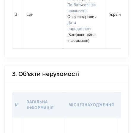
По батькові (за
наявності):
3
син
Україна
Олександрович
Дата
народження:
[Конфіденційна
інформація]
3. Об'єкти нерухомості
ВАРТ
ЗАГАЛЬНА
№
МІСЦЕЗНАХОДЖЕННЯ
НА Д
ІНФОРМАЦІЯ
НАБУ