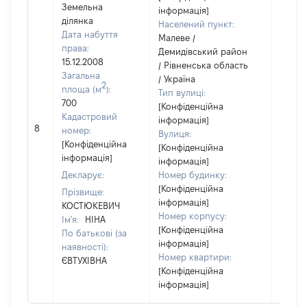
Земельна
інформація]
ділянка
Населений пункт:
Дата набуття
Малеве /
права:
Демидівський район
15.12.2008
/ Рівненська область
Загальна
/ Україна
2
площа (м
):
Тип вулиці:
700
[Конфіденційна
Кадастровий
інформація]
8
2333
номер:
Вулиця:
[Конфіденційна
[Конфіденційна
інформація]
інформація]
Декларує:
Номер будинку:
[Конфіденційна
Прізвище:
інформація]
КОСТЮКЕВИЧ
Номер корпусу:
Ім'я:
НІНА
[Конфіденційна
По батькові (за
інформація]
наявності):
Номер квартири:
ЄВТУХІВНА
[Конфіденційна
інформація]