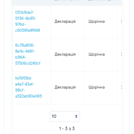
031b9de7-
5136-4b95-
Декларація
Щорічна
2018
976d-
c6059fa4f949
6c78a806-
8e1b-4491-
Декларація
Щорічна
2017
b964-
57506cd240cf
fe76f59d-
e4a7-43ef-
Декларація
Щорічна
2016
98cf-
a522ab90e065
1 - 3 з 3