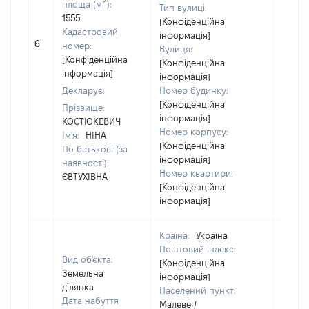
площа (м
):
Тип вулиці:
1555
[Конфіденційна
Кадастровий
інформація]
6
10797
номер:
Вулиця:
[Конфіденційна
[Конфіденційна
інформація]
інформація]
Декларує:
Номер будинку:
[Конфіденційна
Прізвище:
інформація]
КОСТЮКЕВИЧ
Номер корпусу:
Ім'я:
НІНА
[Конфіденційна
По батькові (за
інформація]
наявності):
Номер квартири:
ЄВТУХІВНА
[Конфіденційна
інформація]
Країна:
Україна
Поштовий індекс:
Вид об'єкта:
[Конфіденційна
Земельна
інформація]
ділянка
Населений пункт:
Дата набуття
Малеве /