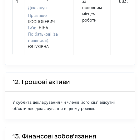
4
за
88304
Декларує:
основним
місцем
Прізвище:
роботи
КОСТЮКЕВИЧ
Ім'я:
НІНА
По батькові (за
наявності):
ЄВТУХІВНА
12. Грошові активи
У суб'єкта декларування чи членів його сім'ї відсутні
об'єкти для декларування в цьому розділі.
13. Фінансові зобов'язання