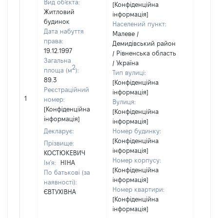
Вид об'єкта:
[Конфіденційна
Житловий
інформація]
будинок
Населений пункт:
Дата набуття
Малеве /
права:
Демидівський район
19.12.1997
/ Рівненська область
Загальна
/ Україна
2
площа (м
):
Тип вулиці:
89.3
[Конфіденційна
Реєстраційний
інформація]
1
15540
номер:
Вулиця:
[Конфіденційна
[Конфіденційна
інформація]
інформація]
Декларує:
Номер будинку:
[Конфіденційна
Прізвище:
інформація]
КОСТЮКЕВИЧ
Номер корпусу:
Ім'я:
НІНА
[Конфіденційна
По батькові (за
інформація]
наявності):
Номер квартири:
ЄВТУХІВНА
[Конфіденційна
інформація]