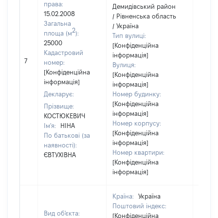
права:
Демидівський район
15.02.2008
/ Рівненська область
Загальна
/ Україна
2
площа (м
):
Тип вулиці:
25000
[Конфіденційна
Кадастровий
інформація]
7
15396
номер:
Вулиця:
[Конфіденційна
[Конфіденційна
інформація]
інформація]
Декларує:
Номер будинку:
[Конфіденційна
Прізвище:
інформація]
КОСТЮКЕВИЧ
Номер корпусу:
Ім'я:
НІНА
[Конфіденційна
По батькові (за
інформація]
наявності):
Номер квартири:
ЄВТУХІВНА
[Конфіденційна
інформація]
Країна:
Україна
Поштовий індекс:
Вид об'єкта:
[Конфіденційна