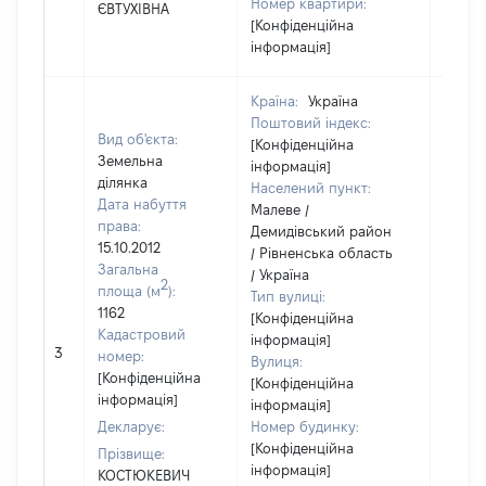
Номер квартири:
ЄВТУХІВНА
[Конфіденційна
інформація]
Країна:
Україна
Поштовий індекс:
Вид об'єкта:
[Конфіденційна
Земельна
інформація]
ділянка
Населений пункт:
Дата набуття
Малеве /
права:
Демидівський район
15.10.2012
/ Рівненська область
Загальна
/ Україна
2
площа (м
):
Тип вулиці:
1162
[Конфіденційна
Кадастровий
інформація]
3
8068
номер:
Вулиця:
[Конфіденційна
[Конфіденційна
інформація]
інформація]
Декларує:
Номер будинку:
[Конфіденційна
Прізвище:
інформація]
КОСТЮКЕВИЧ