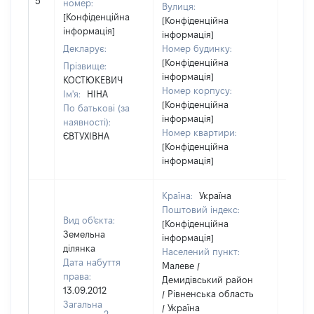
5
173461
номер:
Вулиця:
[Конфіденційна
[Конфіденційна
інформація]
інформація]
Декларує:
Номер будинку:
[Конфіденційна
Прізвище:
інформація]
КОСТЮКЕВИЧ
Номер корпусу:
Ім'я:
НІНА
[Конфіденційна
По батькові (за
інформація]
наявності):
Номер квартири:
ЄВТУХІВНА
[Конфіденційна
інформація]
Країна:
Україна
Поштовий індекс:
Вид об'єкта:
[Конфіденційна
Земельна
інформація]
ділянка
Населений пункт:
Дата набуття
Малеве /
права:
Демидівський район
13.09.2012
/ Рівненська область
Загальна
/ Україна
2