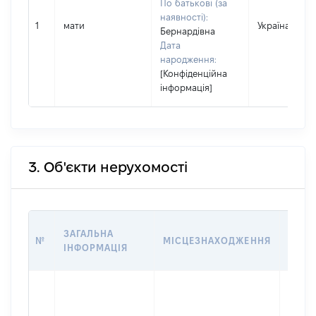
По батькові (за
наявності):
1
мати
Україна
Бернардівна
Дата
народження:
[Конфіденційна
інформація]
3. Об'єкти нерухомості
ВАРТ
ЗАГАЛЬНА
№
МІСЦЕЗНАХОДЖЕННЯ
НА Д
ІНФОРМАЦІЯ
НАБУ