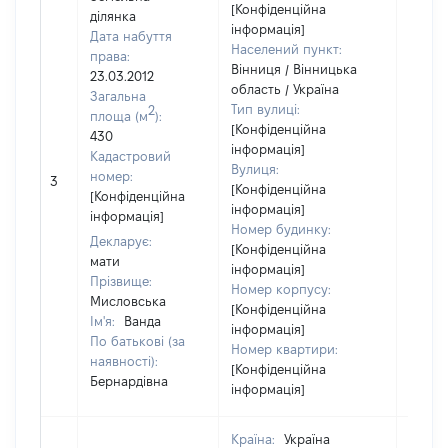
[Конфіденційна
ділянка
інформація]
Дата набуття
Населений пункт:
права:
Вінниця / Вінницька
23.03.2012
область / Україна
Загальна
Тип вулиці:
2
площа (м
):
[Конфіденційна
430
інформація]
Кадастровий
Вулиця:
[Не
номер:
3
[Конфіденційна
відом
[Конфіденційна
інформація]
інформація]
Номер будинку:
Декларує:
[Конфіденційна
мати
інформація]
Прізвище:
Номер корпусу:
Мисловська
[Конфіденційна
Ім'я:
Ванда
інформація]
По батькові (за
Номер квартири:
наявності):
[Конфіденційна
Бернардівна
інформація]
Країна:
Україна