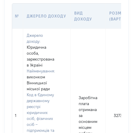
ВИД
РОЗМІР
№
ДЖЕРЕЛО ДОХОДУ
ДОХОДУ
(ВАРТІСТЬ)
Джерело
доходу:
Юридична
особа,
зареєстрована
в Україні
Найменування:
виконком
Вінницької
міської ради
Код в Єдиному
Заробітна
державному
плата
реєстрі
отримана
юридичних
1
за
327309
осіб, фізичних
основним
осіб –
місцем
підприємців та