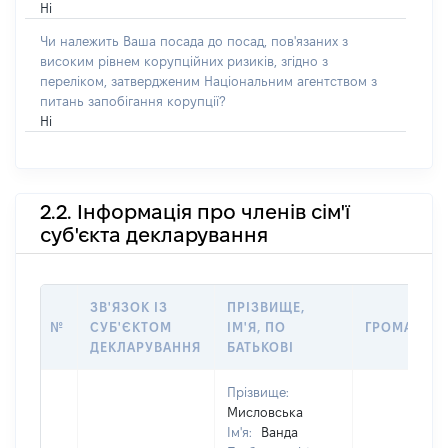
Ні
Чи належить Ваша посада до посад, пов'язаних з
високим рівнем корупційних ризиків, згідно з
переліком, затвердженим Національним агентством з
питань запобігання корупції?
Ні
2.2. Інформація про членів сім'ї
суб'єкта декларування
ЗВ'ЯЗОК ІЗ
ПРІЗВИЩЕ,
№
СУБ'ЄКТОМ
ІМ'Я, ПО
ГРОМАДЯН
ДЕКЛАРУВАННЯ
БАТЬКОВІ
Прізвище:
Мисловська
Ім'я:
Ванда