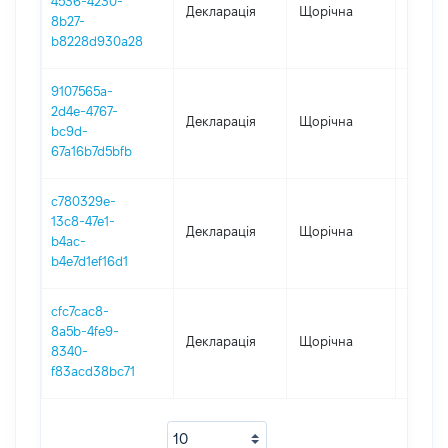
4536-4230-
Декларація
Щорічна
2020
8b27-
b8228d930a28
9107565a-
2d4e-4767-
Декларація
Щорічна
2019
bc9d-
67a16b7d5bfb
c780329e-
13c8-47e1-
Декларація
Щорічна
2017
b4ac-
b4e7d1ef16d1
cfc7cac8-
8a5b-4fe9-
Декларація
Щорічна
2016
8340-
f83acd38bc71