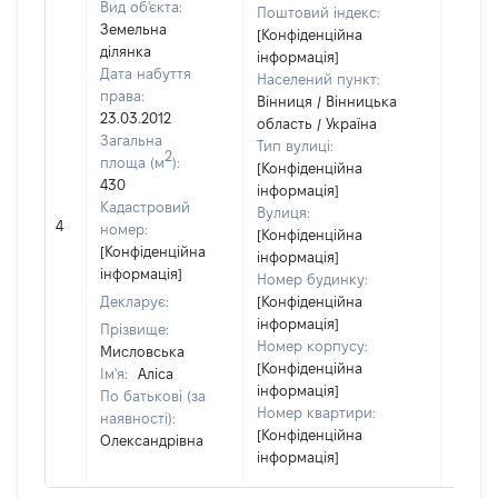
Вид об'єкта:
Поштовий індекс:
Земельна
[Конфіденційна
ділянка
інформація]
Дата набуття
Населений пункт:
права:
Вінниця / Вінницька
23.03.2012
область / Україна
Загальна
Тип вулиці:
2
площа (м
):
[Конфіденційна
430
інформація]
Кадастровий
Вулиця:
[Не
4
номер:
[Конфіденційна
відом
[Конфіденційна
інформація]
інформація]
Номер будинку:
Декларує:
[Конфіденційна
інформація]
Прізвище:
Номер корпусу:
Мисловська
[Конфіденційна
Ім'я:
Аліса
інформація]
По батькові (за
Номер квартири:
наявності):
[Конфіденційна
Олександрівна
інформація]