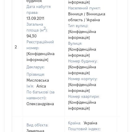
будинок
інформація]
Дата набуття
Населений пункт:
права:
Вінниця / Вінницька
13.09.2011
область / Україна
Загальна
Тип вулиці:
2
площа (м
):
[Конфіденційна
94,30
інформація]
Реєстраційний
Вулиця:
2
171044
номер:
[Конфіденційна
[Конфіденційна
інформація]
інформація]
Номер будинку:
Декларує:
[Конфіденційна
інформація]
Прізвище:
Номер корпусу:
Мисловська
[Конфіденційна
Ім'я:
Аліса
інформація]
По батькові (за
Номер квартири:
наявності):
[Конфіденційна
Олександрівна
інформація]
Країна:
Україна
Вид об'єкта:
Поштовий індекс:
Земельна