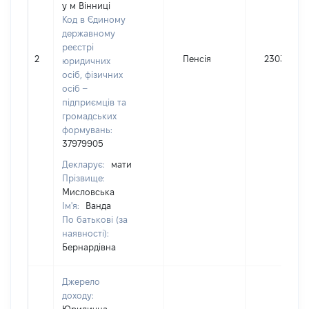
у м Вінниці
Код в Єдиному
державному
реєстрі
2
Пенсія
23036
юридичних
осіб, фізичних
осіб –
підприємців та
громадських
формувань:
37979905
Декларує:
мати
Прізвище:
Мисловська
Ім'я:
Ванда
По батькові (за
наявності):
Бернардівна
Джерело
доходу: