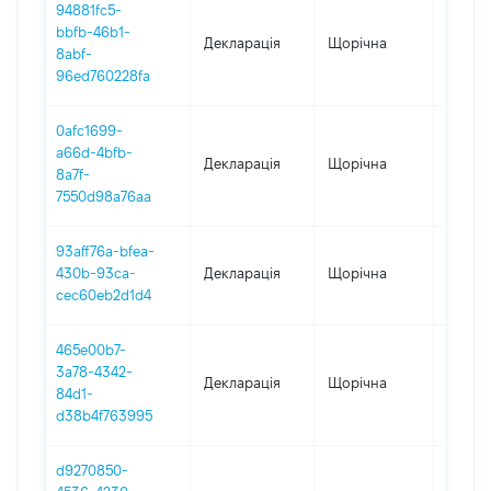
94881fc5-
bbfb-46b1-
Декларація
Щорічна
2024
8abf-
96ed760228fa
0afc1699-
a66d-4bfb-
Декларація
Щорічна
2023
8a7f-
7550d98a76aa
93aff76a-bfea-
430b-93ca-
Декларація
Щорічна
2022
cec60eb2d1d4
465e00b7-
3a78-4342-
Декларація
Щорічна
2021
84d1-
d38b4f763995
d9270850-