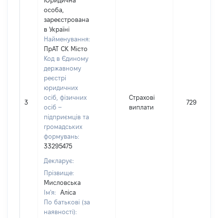
Юридична
особа,
зареєстрована
в Україні
Найменування:
ПрАТ СК Місто
Код в Єдиному
державному
реєстрі
юридичних
осіб, фізичних
Страхові
3
729
осіб –
виплати
підприємців та
громадських
формувань:
33295475
Декларує:
Прізвище:
Мисловська
Ім'я:
Аліса
По батькові (за
наявності):