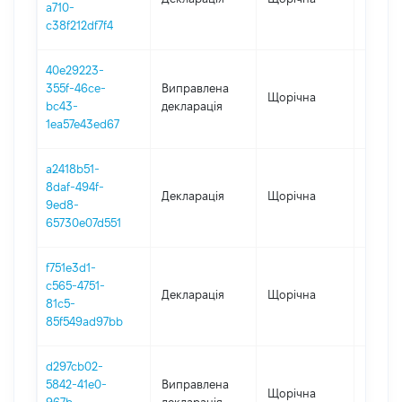
a710-
c38f212df7f4
40e29223-
355f-46ce-
Виправлена
Щорічна
2024
bc43-
декларація
1ea57e43ed67
a2418b51-
8daf-494f-
Декларація
Щорічна
2024
9ed8-
65730e07d551
f751e3d1-
c565-4751-
Декларація
Щорічна
2023
81c5-
85f549ad97bb
d297cb02-
5842-41e0-
Виправлена
Щорічна
2022