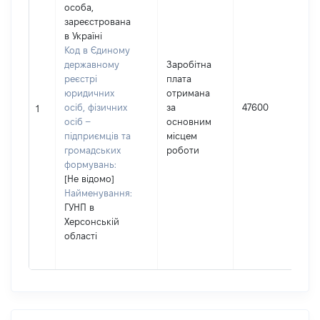
особа,
зареєстрована
в Україні
Код в Єдиному
державному
Заробітна
реєстрі
плата
юридичних
отримана
осіб, фізичних
за
47600
1
осіб –
основним
підприємців та
місцем
громадських
роботи
формувань:
[Не відомо]
Найменування:
ГУНП в
Херсонській
області