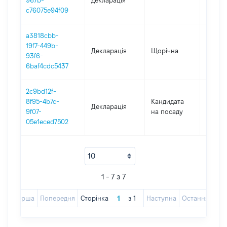
967b-
декларація
c76075e94f09
a3818cbb-
19f7-449b-
Декларація
Щорічна
2022
93f6-
6baf4cdc5437
2c9bd12f-
8f95-4b7c-
Кандидата
Декларація
2020
9f07-
на посаду
05e1eced7502
1 - 7 з 7
Перша
Попередня
Сторінка
з
1
Наступна
Остання