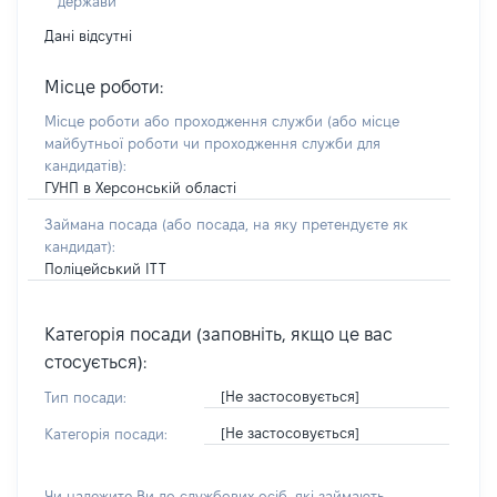
держави
Дані відсутні
Місце роботи:
Місце роботи або проходження служби
(або місце
майбутньої роботи чи проходження служби для
кандидатів)
:
ГУНП в Херсонській області
Займана посада
(або посада, на яку претендуєте як
кандидат)
:
Поліцейський ІТТ
Категорія посади (заповніть, якщо це вас
стосується):
[Не застосовується]
Тип посади:
[Не застосовується]
Категорія посади:
Чи належите Ви до службових осіб, які займають