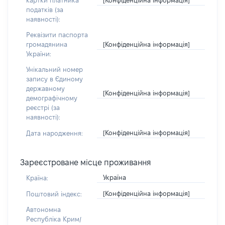
картки платника
податків (за
наявності):
Реквізити паспорта
[Конфіденційна інформація]
громадянина
України:
Унікальний номер
запису в Єдиному
державному
[Конфіденційна інформація]
демографічному
реєстрі (за
наявності):
[Конфіденційна інформація]
Дата народження:
Зареєстроване місце проживання
Україна
Країна:
[Конфіденційна інформація]
Поштовий індекс:
Автономна
Республіка Крим/