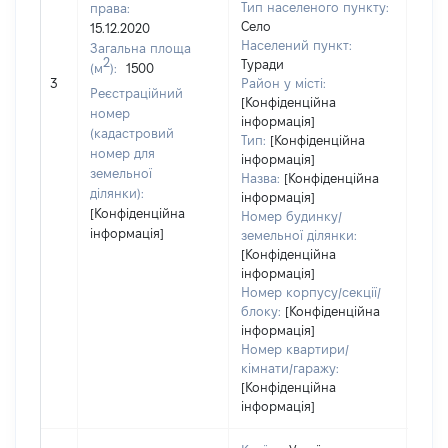
Тип населеного пункту:
права:
Село
15.12.2020
Населений пункт:
Загальна площа
2
Туради
(м
):
1500
[Не
3
Район у місті:
заст
Реєстраційний
[Конфіденційна
номер
інформація]
(кадастровий
Тип:
[Конфіденційна
номер для
інформація]
земельної
Назва:
[Конфіденційна
ділянки):
інформація]
[Конфіденційна
Номер будинку/
інформація]
земельної ділянки:
[Конфіденційна
інформація]
Номер корпусу/секції/
блоку:
[Конфіденційна
інформація]
Номер квартири/
кімнати/гаражу:
[Конфіденційна
інформація]