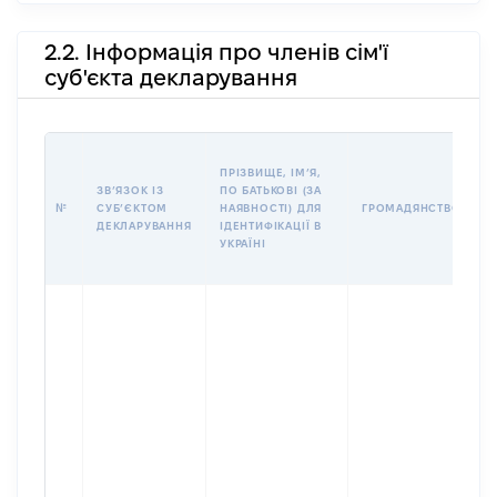
2.2. Інформація про членів сім'ї
суб'єкта декларування
П
ПРІЗВИЩЕ, ІМʼЯ,
Б
ЗВʼЯЗОК ІЗ
ПО БАТЬКОВІ (ЗА
І
№
СУБʼЄКТОМ
НАЯВНОСТІ) ДЛЯ
ГРОМАДЯНСТВО
М
ДЕКЛАРУВАННЯ
ІДЕНТИФІКАЦІЇ В
УКРАЇНІ