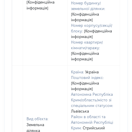
[Конфіденційна
Номер будинку/
інформація]
земельної ділянки:
[Конфіденційна
інформація]
Номер корпусу/секції/
блоку:
[Конфіденційна
інформація]
Номер квартири/
кімнати/гаражу:
[Конфіденційна
інформація]
Країна:
Україна
Поштовий індекс:
[Конфіденційна
інформація]
Автономна Республіка
Крим/область/місто зі
спеціальним статусом:
Львівська
Район в області та
Вид об'єкта:
Автономній Республіці
Земельна
Крим:
Стрийський
ділянка