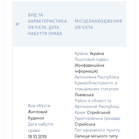
ВАР
ВИД ТА
ДАТ
ХАРАКТЕРИСТИКА
МІСЦЕЗНАХОДЖЕННЯ
ПРА
№
ОБʼЄКТА, ДАТА
ОБʼЄКТА
ОС
НАБУТТЯ ПРАВА
ГР
ОЦІ
Країна:
Україна
Поштовий індекс:
[Конфіденційна
інформація]
Автономна Республіка
Крим/область/місто зі
спеціальним статусом:
Львівська
Район в області та
Вид об'єкта:
Автономній Республіці
Житловий
Крим:
Стрийський
будинок
Територіальна громада:
Дата набуття
Стрийська
Тип населеного пункту:
права:
100
Селище міського типу
18.10.2019