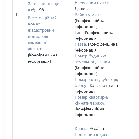
Тип 
Населений пункт:
Загальна площа
обʼє
2
Дашава
(м
):
98
варт
1
Район у місті:
Реєстраційний
ост
[Конфіденційна
номер
інформація]
гро
(кадастровий
Тип:
[Конфіденційна
оці
номер для
інформація]
земельної
Назва:
[Конфіденційна
ділянки):
інформація]
[Конфіденційна
Номер будинку/
інформація]
земельної ділянки:
[Конфіденційна
інформація]
Номер корпусу/секції/
блоку:
[Конфіденційна
інформація]
Номер квартири/
кімнати/гаражу:
[Конфіденційна
інформація]
Країна:
Україна
Поштовий індекс: