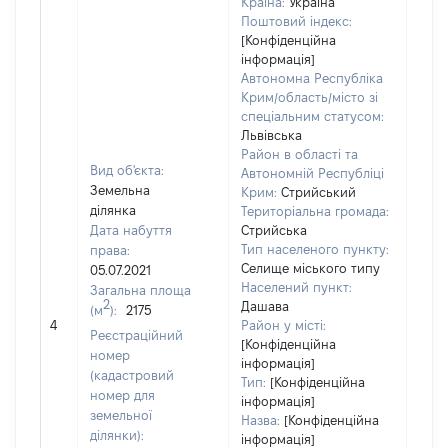
Країна:
Україна
Поштовий індекс:
[Конфіденційна
інформація]
Автономна Республіка
Крим/область/місто зі
спеціальним статусом:
Львівська
Район в області та
Вид об'єкта:
Автономній Республіці
Земельна
Крим:
Стрийський
ділянка
Територіальна громада:
Дата набуття
Стрийська
Тип населеного пункту:
права:
Селище міського типу
05.07.2021
4700
Населений пункт:
Загальна площа
Тип 
2
Дашава
(м
):
2175
обʼє
4
Район у місті:
Реєстраційний
варт
[Конфіденційна
номер
інформація]
набу
(кадастровий
Тип:
[Конфіденційна
номер для
інформація]
земельної
Назва:
[Конфіденційна
ділянки):
інформація]