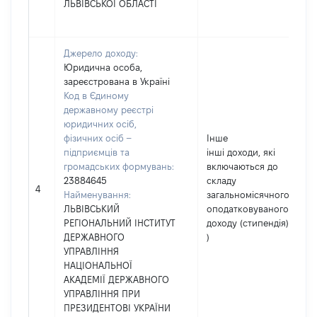
ЛЬВІВСЬКОЇ ОБЛАСТІ
Джерело доходу:
Юридична особа,
зареєстрована в Україні
Код в Єдиному
державному реєстрі
юридичних осіб,
фізичних осіб –
Інше
підприємців та
інші доходи, які
громадських формувань:
включаються до
23884645
складу
4
Найменування:
загальномісячного
ЛЬВІВСЬКИЙ
оподатковуваного
РЕГІОНАЛЬНИЙ ІНСТИТУТ
доходу (стипендія)
ДЕРЖАВНОГО
)
УПРАВЛІННЯ
НАЦІОНАЛЬНОЇ
АКАДЕМІЇ ДЕРЖАВНОГО
УПРАВЛІННЯ ПРИ
ПРЕЗИДЕНТОВІ УКРАЇНИ