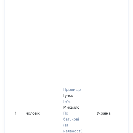
Прізвище:
Гучко
Ім'я:
Михайло
1
чоловік
По
Україна
батькові
(за
наявності):