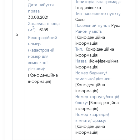
Територіальна громада:
Дата набуття
Гніздичівська
права:
Тип населеного пункту:
30.08.2021
Село
Загальна площа
Населений пункт:
Руда
[Член
2
(м
):
6158
Район у місті:
нада
5
[Конфіденційна
Реєстраційний
інфо
інформація]
номер
Тип:
[Конфіденційна
(кадастровий
інформація]
номер для
Назва:
[Конфіденційна
земельної
інформація]
ділянки):
Номер будинку/
[Конфіденційна
земельної ділянки:
інформація]
[Конфіденційна
інформація]
Номер корпусу/секції/
блоку:
[Конфіденційна
інформація]
Номер квартири/
кімнати/гаражу:
[Конфіденційна
інформація]