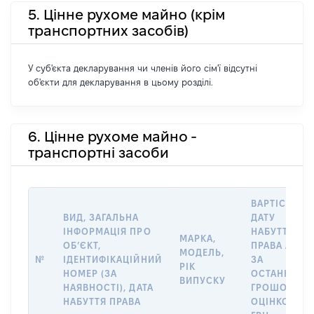
5. Цінне рухоме майно (крім
транспортних засобів)
У суб'єкта декларування чи членів його сім'ї відсутні
об'єкти для декларування в цьому розділі.
6. Цінне рухоме майно -
транспортні засоби
ВАРТІСТЬ Н
ВИД, ЗАГАЛЬНА
ДАТУ
ІНФОРМАЦІЯ ПРО
НАБУТТЯ
МАРКА,
ОБʼЄКТ,
ПРАВА АБО
МОДЕЛЬ,
№
ІДЕНТИФІКАЦІЙНИЙ
ЗА
РІК
НОМЕР (ЗА
ОСТАННЬО
ВИПУСКУ
НАЯВНОСТІ), ДАТА
ГРОШОВОЮ
НАБУТТЯ ПРАВА
ОЦІНКОЮ,