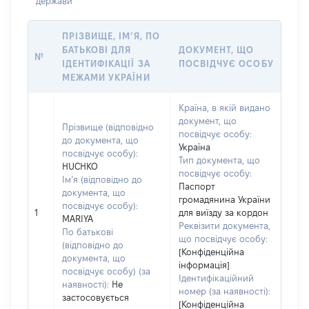
держави
ПРІЗВИЩЕ, ІМ’Я, ПО
БАТЬКОВІ ДЛЯ
ДОКУМЕНТ, ЩО
№
ІДЕНТИФІКАЦІЇ ЗА
ПОСВІДЧУЄ ОСОБУ
МЕЖАМИ УКРАЇНИ
Країна, в якій видано
документ, що
Прізвище (відповідно
посвідчує особу:
до документа, що
Україна
посвідчує особу):
Тип документа, що
HUCHKO
посвідчує особу:
Ім’я (відповідно до
Паспорт
документа, що
громадянина України
посвідчує особу):
1
для виїзду за кордон
MARIYA
Реквізити документа,
По батькові
що посвідчує особу:
(відповідно до
[Конфіденційна
документа, що
інформація]
посвідчує особу) (за
Ідентифікаційний
наявності):
Не
номер (за наявності):
застосовується
[Конфіденційна