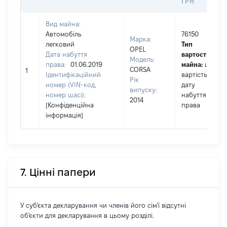
ГРН
Вид майна:
Автомобіль
76150
Марка:
легковий
Тип
OPEL
Дата набуття
вартості
Модель:
права:
01.06.2019
майна:
це
CORSA
1
Ідентифікаційний
вартість на
Рік
номер (VIN-код,
дату
випуску:
номер шасі):
набуття
2014
[Конфіденційна
права
інформація]
7. Цінні папери
У суб'єкта декларування чи членів його сім'ї відсутні
об'єкти для декларування в цьому розділі.