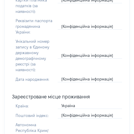
картки платника
податків (за
наявності):
Реквізити паспорта
[Конфіденційна інформація]
громадянина
України:
Унікальний номер
запису в Єдиному
державному
[Конфіденційна інформація]
демографічному
реєстрі (за
наявності):
[Конфіденційна інформація]
Дата народження:
Зареєстроване місце проживання
Україна
Країна:
[Конфіденційна інформація]
Поштовий індекс:
Автономна
Республіка Крим/