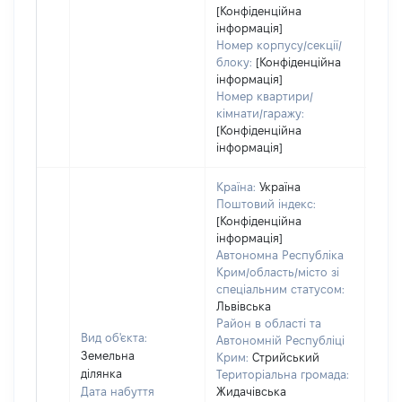
[Конфіденційна
інформація]
Номер корпусу/секції/
блоку:
[Конфіденційна
інформація]
Номер квартири/
кімнати/гаражу:
[Конфіденційна
інформація]
Країна:
Україна
Поштовий індекс:
[Конфіденційна
інформація]
Автономна Республіка
Крим/область/місто зі
спеціальним статусом:
Львівська
Район в області та
Вид об'єкта:
Автономній Республіці
Земельна
Крим:
Стрийський
ділянка
Територіальна громада:
Дата набуття
Жидачівська