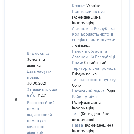
Країна:
Україна
Поштовий індекс:
[Конфіденційна
інформація]
Автономна Республіка
Крим/область/місто зі
спеціальним статусом:
Львівська
Район в області та
Вид об'єкта:
Автономній Республіці
Земельна
Крим:
Стрийський
ділянка
Територіальна громада:
Дата набуття
Гніздичівська
права:
Тип населеного пункту:
30.08.2021
Село
Загальна площа
Населений пункт:
Руда
[Член
2
(м
):
11291
Район у місті:
нада
6
[Конфіденційна
Реєстраційний
інфо
інформація]
номер
Тип:
[Конфіденційна
(кадастровий
інформація]
номер для
Назва:
[Конфіденційна
земельної
інформація]
ділянки):