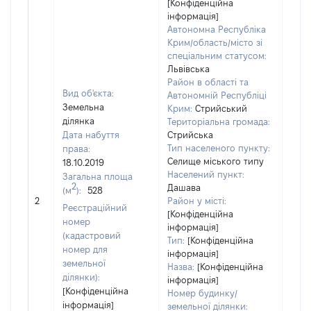
[Конфіденційна
інформація]
Автономна Республіка
Крим/область/місто зі
спеціальним статусом:
Львівська
Район в області та
Вид об'єкта:
Автономній Республіці
Земельна
Крим:
Стрийський
ділянка
Територіальна громада:
Дата набуття
Стрийська
Тип населеного пункту:
права:
Селище міського типу
18.10.2019
Населений пункт:
Загальна площа
2
Дашава
(м
):
528
[Не
2
Район у місті:
заст
Реєстраційний
[Конфіденційна
номер
інформація]
(кадастровий
Тип:
[Конфіденційна
номер для
інформація]
земельної
Назва:
[Конфіденційна
ділянки):
інформація]
[Конфіденційна
Номер будинку/
інформація]
земельної ділянки: