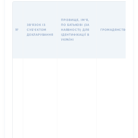
П
І
Б
ПРІЗВИЩЕ, ІМʼЯ,
І
ЗВʼЯЗОК ІЗ
ПО БАТЬКОВІ (ЗА
№
СУБʼЄКТОМ
НАЯВНОСТІ) ДЛЯ
ГРОМАДЯНСТВО
У
ДЕКЛАРУВАННЯ
ІДЕНТИФІКАЦІЇ В
Д
УКРАЇНІ