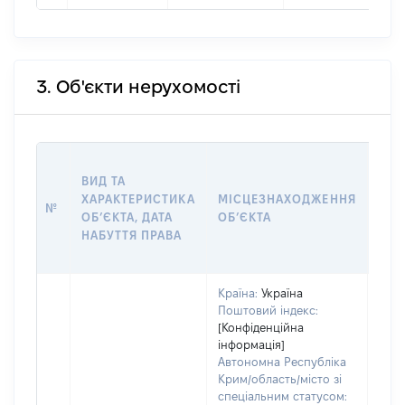
3. Об'єкти нерухомості
ВАР
ВИД ТА
ДАТ
ХАРАКТЕРИСТИКА
МІСЦЕЗНАХОДЖЕННЯ
ПРА
№
ОБʼЄКТА, ДАТА
ОБʼЄКТА
ОС
НАБУТТЯ ПРАВА
ГР
ОЦІ
Країна:
Україна
Поштовий індекс:
[Конфіденційна
інформація]
Автономна Республіка
Крим/область/місто зі
спеціальним статусом: