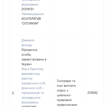
формувань:
21319131
Найменування:
КООПЕРАТИВ
"ОПТИМУМ"
Джерело
доходу:
Юридична
особа,
зареєстрована в
Україні
Код в Єдиному
державному
реєстрі
Гонорари та
юридичних осіб,
інші виплати
фізичних осіб –
згідно з
підприємців та
213692
3
цивільно-
громадських
правовим
формувань:
правочинами