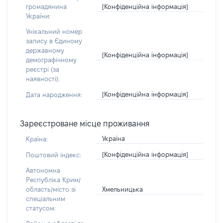
[Конфіденційна інформація]
громадянина
України:
Унікальний номер
запису в Єдиному
державному
[Конфіденційна інформація]
демографічному
реєстрі (за
наявності):
[Конфіденційна інформація]
Дата народження:
Зареєстроване місце проживання
Україна
Країна:
[Конфіденційна інформація]
Поштовий індекс:
Автономна
Республіка Крим/
Хмельницька
область/місто зі
спеціальним
статусом: