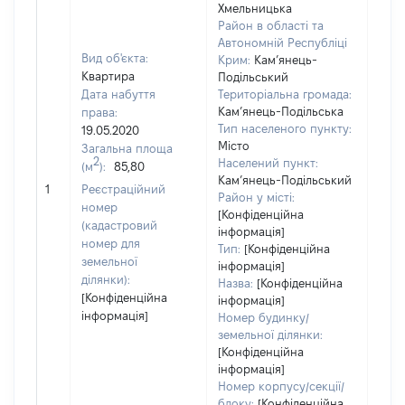
Хмельницька
Район в області та
Автономній Республіці
Вид об'єкта:
Крим:
Кам’янець-
Квартира
Подільський
Дата набуття
Територіальна громада:
Кам’янець-Подільська
права:
Тип населеного пункту:
19.05.2020
Місто
Загальна площа
2
Населений пункт:
(м
):
85,80
[Не
Кам’янець-Подільський
1
Реєстраційний
заст
Район у місті:
номер
[Конфіденційна
(кадастровий
інформація]
номер для
Тип:
[Конфіденційна
земельної
інформація]
ділянки):
Назва:
[Конфіденційна
[Конфіденційна
інформація]
інформація]
Номер будинку/
земельної ділянки:
[Конфіденційна
інформація]
Номер корпусу/секції/
блоку:
[Конфіденційна