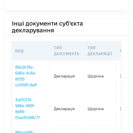
Інші документи суб'єкта
декларування
ТИП
ТИП
КОД
ПЕРІ
ДОКУМЕНТА
ДЕКЛАРАЦІЇ
86b2b18a-
646d-4c6e-
Декларація
Щорічна
2025
9055-
cb516ffc9eff
3a210174-
946e-499f-
Декларація
Щорічна
2024
9e86-
01ad3fd98c77
98dcb6f6-