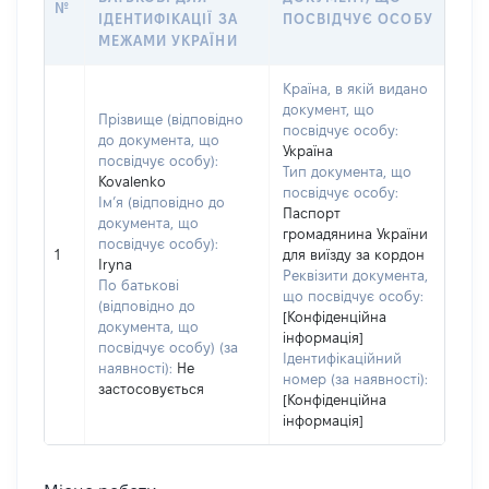
№
ІДЕНТИФІКАЦІЇ ЗА
ПОСВІДЧУЄ ОСОБУ
МЕЖАМИ УКРАЇНИ
Країна, в якій видано
документ, що
Прізвище (відповідно
посвідчує особу:
до документа, що
Україна
посвідчує особу):
Тип документа, що
Kovalenko
посвідчує особу:
Ім’я (відповідно до
Паспорт
документа, що
громадянина України
посвідчує особу):
1
для виїзду за кордон
Iryna
Реквізити документа,
По батькові
що посвідчує особу:
(відповідно до
[Конфіденційна
документа, що
інформація]
посвідчує особу) (за
Ідентифікаційний
наявності):
Не
номер (за наявності):
застосовується
[Конфіденційна
інформація]