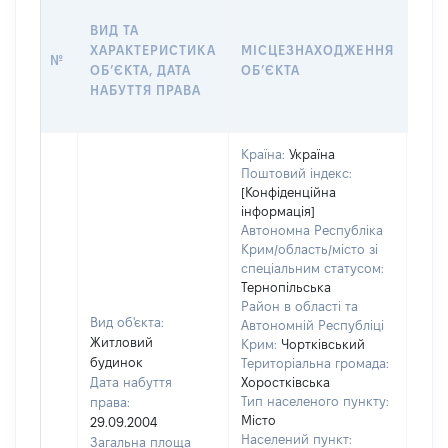
ВАР
ВИД ТА
ДАТ
ХАРАКТЕРИСТИКА
МІСЦЕЗНАХОДЖЕННЯ
ПРА
№
ОБʼЄКТА, ДАТА
ОБʼЄКТА
ОС
НАБУТТЯ ПРАВА
ГР
ОЦІ
Країна:
Україна
Поштовий індекс:
[Конфіденційна
інформація]
Автономна Республіка
Крим/область/місто зі
спеціальним статусом:
Тернопільська
Район в області та
Вид об'єкта:
Автономній Республіці
Житловий
Крим:
Чортківський
будинок
Територіальна громада:
Дата набуття
Хоростківська
Тип населеного пункту:
права:
Місто
29.09.2004
2514
Населений пункт:
Загальна площа