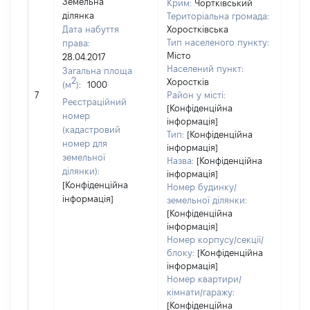
Земельна
Крим:
Чортківський
ділянка
Територіальна громада:
Дата набуття
Хоростківська
Тип населеного пункту:
права:
Місто
28.04.2017
Населений пункт:
Загальна площа
2
Хоростків
(м
):
1000
[Не
7
Район у місті:
заст
Реєстраційний
[Конфіденційна
номер
інформація]
(кадастровий
Тип:
[Конфіденційна
номер для
інформація]
земельної
Назва:
[Конфіденційна
ділянки):
інформація]
[Конфіденційна
Номер будинку/
інформація]
земельної ділянки:
[Конфіденційна
інформація]
Номер корпусу/секції/
блоку:
[Конфіденційна
інформація]
Номер квартири/
кімнати/гаражу:
[Конфіденційна