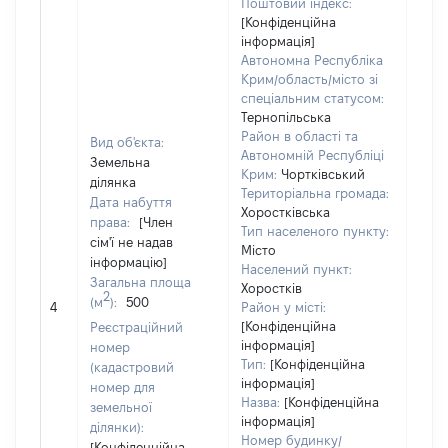
Поштовий індекс:
[Конфіденційна
інформація]
Автономна Республіка
Крим/область/місто зі
спеціальним статусом:
Тернопільська
Район в області та
Вид об'єкта:
Автономній Республіці
Земельна
Крим:
Чортківський
ділянка
Територіальна громада:
Дата набуття
Хоростківська
права:
[Член
Тип населеного пункту:
сім'ї не надав
Місто
інформацію]
Населений пункт:
Загальна площа
Хоростків
[Не
2
(м
):
500
4
Район у місті:
заст
[Конфіденційна
Реєстраційний
інформація]
номер
Тип:
[Конфіденційна
(кадастровий
інформація]
номер для
Назва:
[Конфіденційна
земельної
інформація]
ділянки):
Номер будинку/
[Конфіденційна