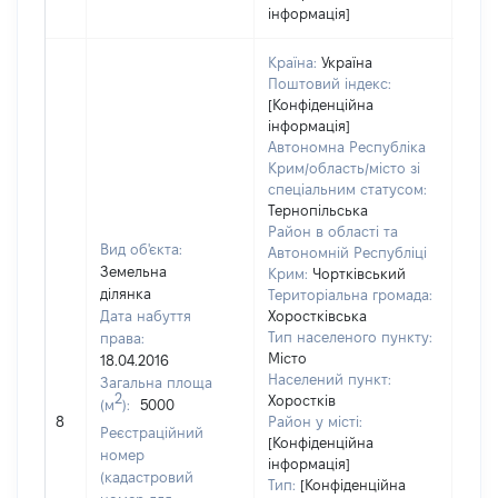
інформація]
Країна:
Україна
Поштовий індекс:
[Конфіденційна
інформація]
Автономна Республіка
Крим/область/місто зі
спеціальним статусом:
Тернопільська
Район в області та
Вид об'єкта:
Автономній Республіці
Земельна
Крим:
Чортківський
ділянка
Територіальна громада:
Дата набуття
Хоростківська
Тип населеного пункту:
права:
Місто
18.04.2016
Населений пункт:
Загальна площа
2
Хоростків
(м
):
5000
[Не
8
Район у місті:
заст
Реєстраційний
[Конфіденційна
номер
інформація]
(кадастровий
Тип:
[Конфіденційна