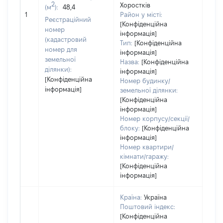
Тип 
2
Хоростків
(м
):
48,4
обʼє
1
Район у місті:
Реєстраційний
варт
[Конфіденційна
номер
інформація]
набу
(кадастровий
Тип:
[Конфіденційна
номер для
інформація]
земельної
Назва:
[Конфіденційна
ділянки):
інформація]
[Конфіденційна
Номер будинку/
інформація]
земельної ділянки:
[Конфіденційна
інформація]
Номер корпусу/секції/
блоку:
[Конфіденційна
інформація]
Номер квартири/
кімнати/гаражу:
[Конфіденційна
інформація]
Країна:
Україна
Поштовий індекс:
[Конфіденційна