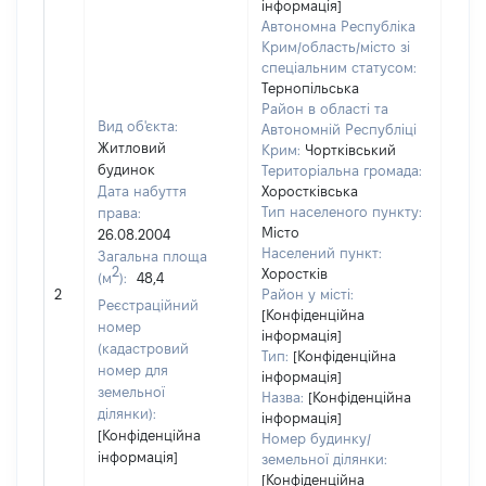
інформація]
Автономна Республіка
Крим/область/місто зі
спеціальним статусом:
Тернопільська
Район в області та
Вид об'єкта:
Автономній Республіці
Житловий
Крим:
Чортківський
будинок
Територіальна громада:
Дата набуття
Хоростківська
Тип населеного пункту:
права:
Місто
26.08.2004
2514
Населений пункт:
Загальна площа
Тип 
2
Хоростків
(м
):
48,4
обʼє
2
Район у місті:
Реєстраційний
варт
[Конфіденційна
номер
інформація]
набу
(кадастровий
Тип:
[Конфіденційна
номер для
інформація]
земельної
Назва:
[Конфіденційна
ділянки):
інформація]
[Конфіденційна
Номер будинку/
інформація]
земельної ділянки:
[Конфіденційна