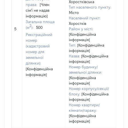
Хоростківська
права:
[Член
Тип населеного пункту:
сім'ї не надав
Місто
інформацію]
Населений пункт:
Загальна площа
Хоростків
[Не
2
(м
):
500
5
Район у місті:
заст
[Конфіденційна
Реєстраційний
інформація]
номер
Тип:
[Конфіденційна
(кадастровий
інформація]
номер для
Назва:
[Конфіденційна
земельної
інформація]
ділянки):
Номер будинку/
[Конфіденційна
земельної ділянки:
інформація]
[Конфіденційна
інформація]
Номер корпусу/секції/
блоку:
[Конфіденційна
інформація]
Номер квартири/
кімнати/гаражу:
[Конфіденційна
інформація]