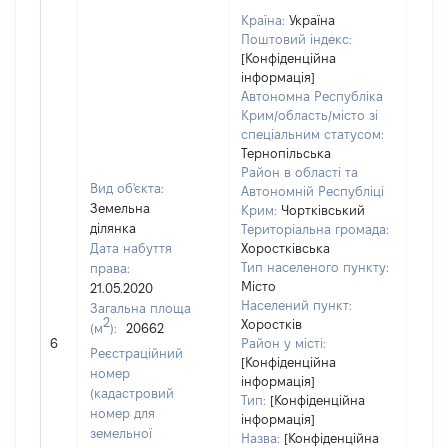
Країна:
Україна
Поштовий індекс:
[Конфіденційна
інформація]
Автономна Республіка
Крим/область/місто зі
спеціальним статусом:
Тернопільська
Район в області та
Вид об'єкта:
Автономній Республіці
Земельна
Крим:
Чортківський
ділянка
Територіальна громада:
Дата набуття
Хоростківська
Тип населеного пункту:
права:
Місто
21.05.2020
9907
Населений пункт:
Загальна площа
Тип 
2
Хоростків
(м
):
20662
обʼє
6
Район у місті:
Реєстраційний
варт
[Конфіденційна
номер
інформація]
набу
(кадастровий
Тип:
[Конфіденційна
номер для
інформація]
земельної
Назва:
[Конфіденційна