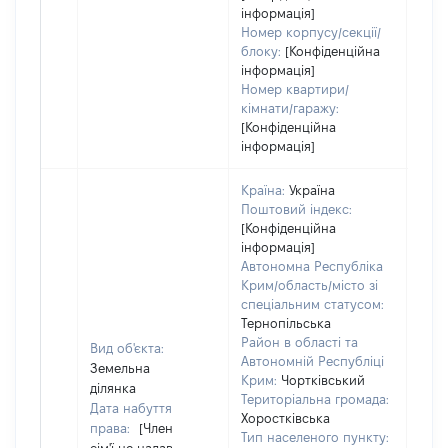
інформація]
Номер корпусу/секції/
блоку:
[Конфіденційна
інформація]
Номер квартири/
кімнати/гаражу:
[Конфіденційна
інформація]
Країна:
Україна
Поштовий індекс:
[Конфіденційна
інформація]
Автономна Республіка
Крим/область/місто зі
спеціальним статусом:
Тернопільська
Район в області та
Вид об'єкта:
Автономній Республіці
Земельна
Крим:
Чортківський
ділянка
Територіальна громада:
Дата набуття
Хоростківська
права:
[Член
Тип населеного пункту: