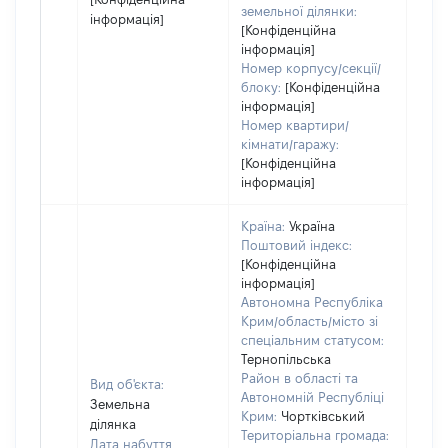
земельної ділянки:
інформація]
[Конфіденційна
інформація]
Номер корпусу/секції/
блоку:
[Конфіденційна
інформація]
Номер квартири/
кімнати/гаражу:
[Конфіденційна
інформація]
Країна:
Україна
Поштовий індекс:
[Конфіденційна
інформація]
Автономна Республіка
Крим/область/місто зі
спеціальним статусом:
Тернопільська
Район в області та
Вид об'єкта:
Автономній Республіці
Земельна
Крим:
Чортківський
ділянка
Територіальна громада:
Дата набуття