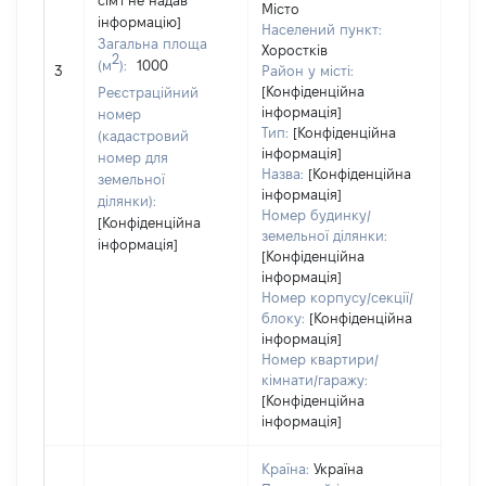
сім'ї не надав
Місто
інформацію]
Населений пункт:
Загальна площа
Хоростків
[Не
2
(м
):
1000
3
Район у місті:
заст
[Конфіденційна
Реєстраційний
інформація]
номер
Тип:
[Конфіденційна
(кадастровий
інформація]
номер для
Назва:
[Конфіденційна
земельної
інформація]
ділянки):
Номер будинку/
[Конфіденційна
земельної ділянки:
інформація]
[Конфіденційна
інформація]
Номер корпусу/секції/
блоку:
[Конфіденційна
інформація]
Номер квартири/
кімнати/гаражу:
[Конфіденційна
інформація]
Країна:
Україна