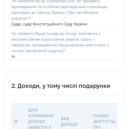
Чи належите Ви до службових осіб, які займають
відповідальне та особливо відповідальне становище,
відповідно до Закону України «Про запобігання
корупції»?
Судді, судді Конституційного Суду України
Чи належить Ваша посада до посад, пов'язаних з
високим рівнем корупційних ризиків, згідно з
переліком, затвердженим Національним агентством з
питань запобігання корупції?
Ні
2. Доходи, у тому числі подарунки
ДАТА
І
ОТРИМАННЯ
РОЗМІР
ВИД
П
№
ДОХОДУ
(ВАРТІСТЬ),
ДОХОДУ
(Д
(НАБУТТЯ У
ГРН