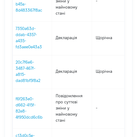
зміни y
-
202
b45a-
майновому
8d483367f8ac
стані
7350a63d-
ddab-4357-
Декларація
Щорічна
202
a435-
fd3aee0e43a3
20c7f6e6-
3487-467f-
Декларація
Щорічна
202
a815-
dad81bf5f8a2
Повідомлення
f6f263e0-
про суттєві
d662-415f-
зміни y
-
202
82e8-
майновому
4f950dcd6c6b
стані
c13d0c5e-