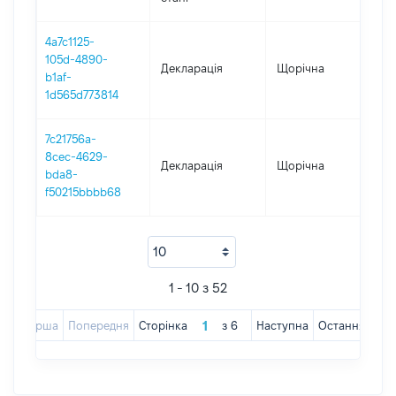
4a7c1125-
105d-4890-
Декларація
Щорічна
202
b1af-
1d565d773814
7c21756a-
8cec-4629-
Декларація
Щорічна
202
bda8-
f50215bbbb68
1 - 10 з 52
Перша
Попередня
Сторінка
з
6
Наступна
Остання