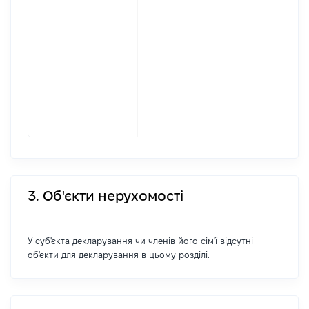
[К
ін
Мі
фа
пр
зб
за
мі
пр
3. Об'єкти нерухомості
У суб'єкта декларування чи членів його сім'ї відсутні
об'єкти для декларування в цьому розділі.