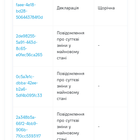
faee-4e18-
Декларація
Щорічна
202
bd28-
506443784f0d
Повідомлення
2de98255-
про суттєві
5a91-443d-
зміни y
-
202
8c65-
майновому
e0fec56ca265
стані
Повідомлення
0c5a7e1c-
про суттєві
dbba-42ee-
зміни y
-
202
b2a6-
майновому
5df4b095fc33
стані
Повідомлення
2a348b5a-
про суттєві
66f2-4bb9-
зміни y
-
202
906b-
майновому
710cc53931f7
стані