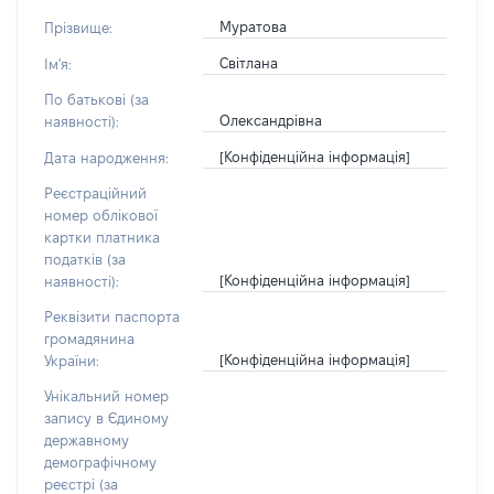
Муратова
Прізвище:
Світлана
Ім'я:
По батькові (за
Олександрівна
наявності):
[Конфіденційна інформація]
Дата народження:
Реєстраційний
номер облікової
картки платника
податків (за
[Конфіденційна інформація]
наявності):
Реквізити паспорта
громадянина
[Конфіденційна інформація]
України:
Унікальний номер
запису в Єдиному
державному
демографічному
реєстрі (за