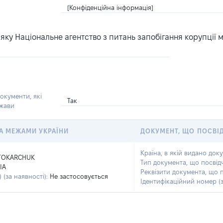
[Конфіденційна інформація]
ку Національне агентство з питань запобігання корупції 
окументи, які
Так
ржави
 ЗА МЕЖАМИ УКРАЇНИ
ДОКУМЕНТ, ЩО ПОСВІ
Країна, в якій видано док
TOKARCHUK
Тип документа, що посвід
IA
Реквізити документа, що 
 (за наявності):
Не застосовується
Ідентифікаційний номер (з