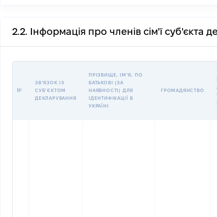
2.2. Інформація про членів сім'ї суб'єкта 
ПРІЗВИЩЕ, ІМʼЯ, ПО
ЗВʼЯЗОК ІЗ
БАТЬКОВІ (ЗА
№
СУБʼЄКТОМ
НАЯВНОСТІ) ДЛЯ
ГРОМАДЯНСТВО
ДЕКЛАРУВАННЯ
ІДЕНТИФІКАЦІЇ В
УКРАЇНІ