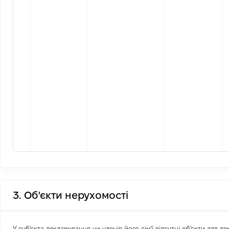
3. Об'єкти нерухомості
У суб'єкта декларування чи членів його сім'ї відсутні об'єкти для д