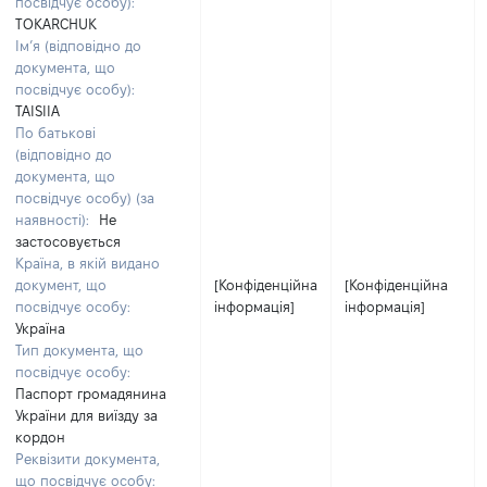
посвідчує особу):
TOKARCHUK
Ім’я (відповідно до
документа, що
посвідчує особу):
TAISIIA
По батькові
(відповідно до
документа, що
посвідчує особу) (за
наявності):
Не
застосовується
Країна, в якій видано
документ, що
[Конфіденційна
[Конфіденційна
посвідчує особу:
інформація]
інформація]
Україна
Тип документа, що
посвідчує особу:
Паспорт громадянина
України для виїзду за
кордон
Реквізити документа,
що посвідчує особу: