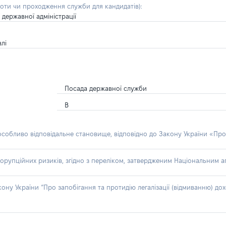
боти чи проходження служби для кандидатів)
:
 державної адміністрації
влі
Посада державної служби
В
 особливо відповідальне становище, відповідно до Закону України «Про
орупційних ризиків, згідно з переліком, затвердженим Національним аг
акону України “Про запобігання та протидію легалізації (відмиванню) 