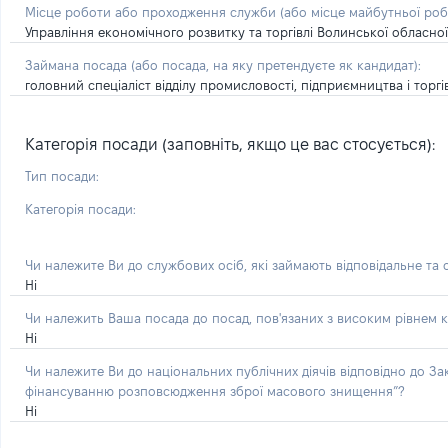
Місце роботи або проходження служби
(або місце майбутньої ро
Управління економічного розвитку та торгівлі Волинської обласної
Займана посада
(або посада, на яку претендуєте як кандидат)
:
головний спеціаліст відділу промисловості, підприємництва і торгі
Категорія посади (заповніть, якщо це вас стосується):
Тип посади:
Категорія посади:
Чи належите Ви до службових осіб, які займають відповідальне та
Ні
Чи належить Ваша посада до посад, пов'язаних з високим рівнем к
Ні
Чи належите Ви до національних публічних діячів відповідно до З
фінансуванню розповсюдження зброї масового знищення”?
Ні