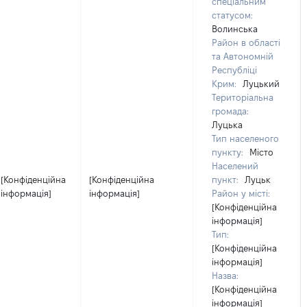
спеціальним
статусом:
Волинська
Район в області
та Автономній
Республіці
Крим:
Луцький
Територіальна
громада:
Луцька
Тип населеного
пункту:
Місто
Населений
[Конфіденційна
[Конфіденційна
пункт:
Луцьк
інформація]
інформація]
Район у місті:
[Конфіденційна
інформація]
Тип:
[Конфіденційна
інформація]
Назва:
[Конфіденційна
інформація]