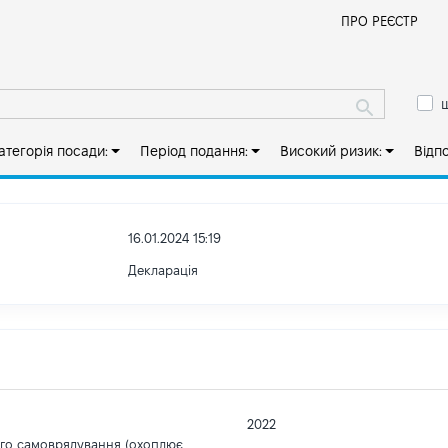
Й
ПРО РЕЄСТР
ш
атегорія посади:
Період подання:
Високий ризик:
Відп
16.01.2024 15:19
Декларація
2022
ого самоврядування (охоплює