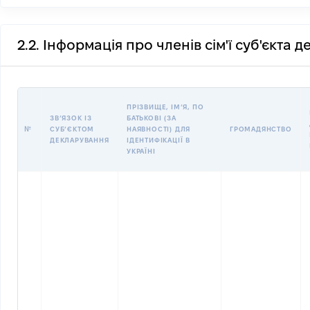
2.2. Інформація про членів сім'ї суб'єкта 
ПРІЗВИЩЕ, ІМʼЯ, ПО
ЗВʼЯЗОК ІЗ
БАТЬКОВІ (ЗА
№
СУБʼЄКТОМ
НАЯВНОСТІ) ДЛЯ
ГРОМАДЯНСТВО
ДЕКЛАРУВАННЯ
ІДЕНТИФІКАЦІЇ В
УКРАЇНІ