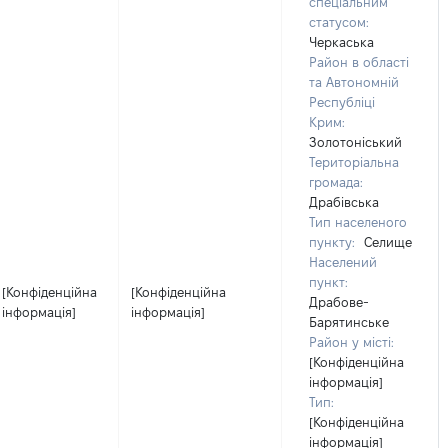
спеціальним
статусом:
Черкаська
Район в області
та Автономній
Республіці
Крим:
Золотоніський
Територіальна
громада:
Драбівська
Тип населеного
пункту:
Селище
Населений
пункт:
[Конфіденційна
[Конфіденційна
Драбове-
інформація]
інформація]
Барятинське
Район у місті:
[Конфіденційна
інформація]
Тип:
[Конфіденційна
інформація]