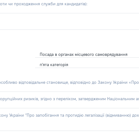
боти чи проходження служби для кандидатів)
:
Посада в органах місцевого самоврядування
п'ята категорія
 особливо відповідальне становище, відповідно до Закону України «Про
орупційних ризиків, згідно з переліком, затвердженим Національним аг
акону України “Про запобігання та протидію легалізації (відмиванню) 