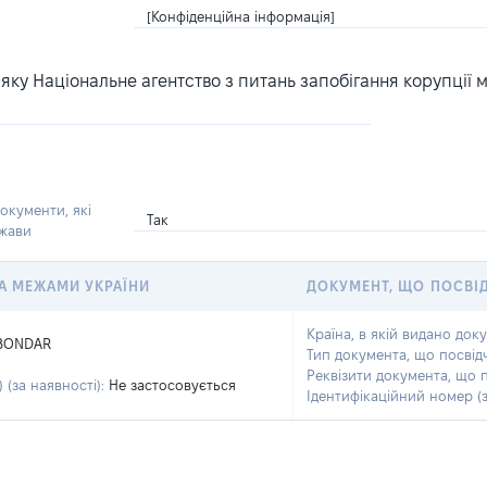
[Конфіденційна інформація]
ку Національне агентство з питань запобігання корупції 
окументи, які
Так
ржави
 ЗА МЕЖАМИ УКРАЇНИ
ДОКУМЕНТ, ЩО ПОСВІ
Країна, в якій видано док
BONDAR
Тип документа, що посвід
Реквізити документа, що 
 (за наявності):
Не застосовується
Ідентифікаційний номер (з