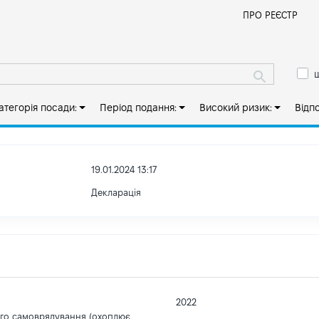
Й
ПРО РЕЄСТР
ш
атегорія посади:
Період подання:
Високий ризик:
Відп
19.01.2024 13:17
Декларація
2022
ого самоврядування (охоплює