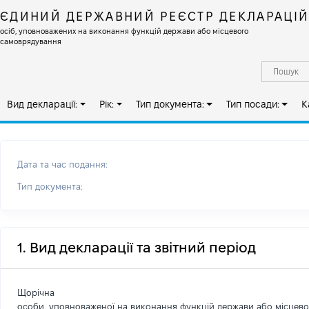
ЄДИНИЙ ДЕРЖАВНИЙ РЕЄСТР ДЕКЛАРАЦІ
осіб, уповноважених на виконання функцій держави або місцевого
самоврядування
Вид декларації:
Рік:
Тип документа:
Тип посади:
К
Дата та час подання:
Тип документа:
1. Вид декларації та звітний період
Щорічна
особи, уповноваженої на виконання функцій держави або місцев