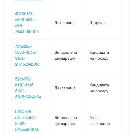
45860318-
a6e8-453e-
Декларація
Щорічна
202
aff8-
74a5bf6fd613
791af22a-
50a0-4b3e-
Виправлена
Кандидата
202
91de-
декларація
на посаду
2174528eb0fd
52de7f12-
b120-4d4f-
Кандидата
Декларація
202
8b01-
на посаду
85a5c04e4a6a
b914e715-
c4cb-4bb4-
Виправлена
Після
201
8c82-
декларація
звільнення
541cea98873c