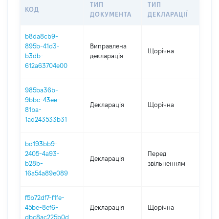
ТИП
ТИП
КОД
ПЕ
ДОКУМЕНТА
ДЕКЛАРАЦІЇ
b8da8cb9-
895b-41d3-
Виправлена
Щорічна
202
b3db-
декларація
612a63704e00
985ba36b-
9bbc-43ee-
Декларація
Щорічна
202
81ba-
1ad243533b31
bd193bb9-
01.0
2405-4a93-
Перед
Декларація
-
b28b-
звільненням
02.
16a54a89e089
f5b72df7-f1fe-
45be-8ef6-
Декларація
Щорічна
202
dbc8ac225b0d