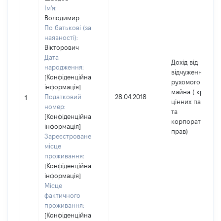
Ім'я:
Володимир
По батькові (за
наявності):
Вікторович
Дата
Дохід від
народження:
відчуження
[Конфіденційна
рухомого
інформація]
майна ( крім
Податковий
28.04.2018
1
цінних паперів
номер:
та
[Конфіденційна
корпоративних
інформація]
прав)
Зареєстроване
місце
проживання:
[Конфіденційна
інформація]
Місце
фактичного
проживання:
[Конфіденційна