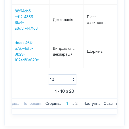
88f74cb5-
ed12-4833-
Після
Декларація
201
8fa4-
звільнення
a8d5f74471c8
ddacc464-
b77c-4df5-
Виправлена
Щорічна
201
9b29-
декларація
102adf0a629c
1 - 10 з 20
Перша
Попередня
Сторінка
з
2
Наступна
Остання