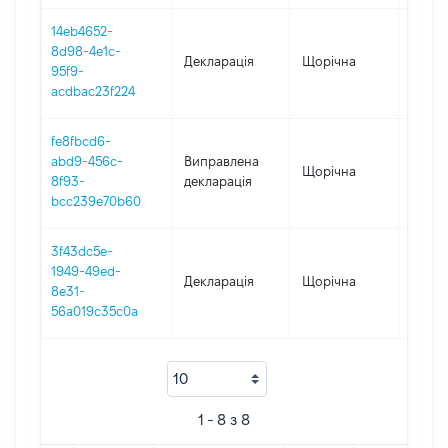
14eb4652-
8d98-4e1c-
Декларація
Щорічна
2017
95f9-
acdbac23f224
fe8fbcd6-
abd9-456c-
Виправлена
Щорічна
2016
8f93-
декларація
bcc239e70b60
3f43dc5e-
1949-49ed-
Декларація
Щорічна
2016
8e31-
56a019c35c0a
1 - 8 з 8