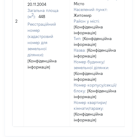
Місто
20.11.2004
Тип
Населений пункт:
Загальна площа
варт
2
Житомир
(м
):
448
обʼє
2
Район у місті:
варт
Реєстраційний
[Конфіденційна
дату
номер
інформація]
набу
(кадастровий
Тип:
[Конфіденційна
пра
номер для
інформація]
земельної
Назва:
[Конфіденційна
ділянки):
інформація]
[Конфіденційна
Номер будинку/
інформація]
земельної ділянки:
[Конфіденційна
інформація]
Номер корпусу/секції/
блоку:
[Конфіденційна
інформація]
Номер квартири/
кімнати/гаражу:
[Конфіденційна
інформація]