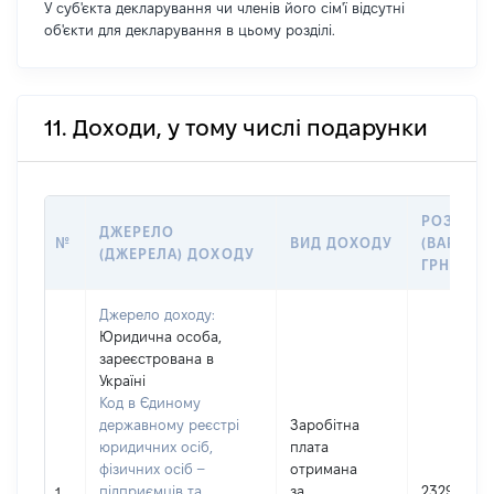
У суб'єкта декларування чи членів його сім'ї відсутні
об'єкти для декларування в цьому розділі.
11. Доходи, у тому числі подарунки
РОЗМІР
ДЖЕРЕЛО
№
ВИД ДОХОДУ
(ВАРТІСТ
(ДЖЕРЕЛА) ДОХОДУ
ГРН
Джерело доходу:
Юридична особа,
зареєстрована в
Україні
Код в Єдиному
державному реєстрі
Заробітна
юридичних осіб,
плата
фізичних осіб –
отримана
підприємців та
за
232987
1