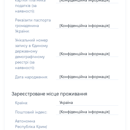
картки платника
податків (за
наявності):
Реквізити паспорта
[Конфіденційна інформація]
громадянина
України:
Унікальний номер
запису в Єдиному
державному
[Конфіденційна інформація]
демографічному
реєстрі (за
наявності):
[Конфіденційна інформація]
Дата народження:
Зареєстроване місце проживання
Україна
Країна:
[Конфіденційна інформація]
Поштовий індекс:
Автономна
Республіка Крим/