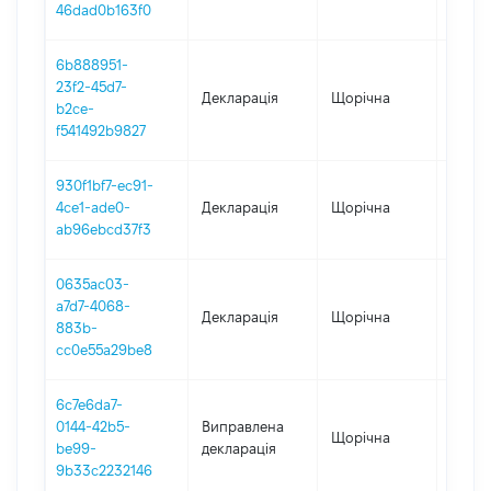
46dad0b163f0
6b888951-
23f2-45d7-
Декларація
Щорічна
2020
b2ce-
f541492b9827
930f1bf7-ec91-
4ce1-ade0-
Декларація
Щорічна
2019
ab96ebcd37f3
0635ac03-
a7d7-4068-
Декларація
Щорічна
2018
883b-
cc0e55a29be8
6c7e6da7-
0144-42b5-
Виправлена
Щорічна
2017
be99-
декларація
9b33c2232146