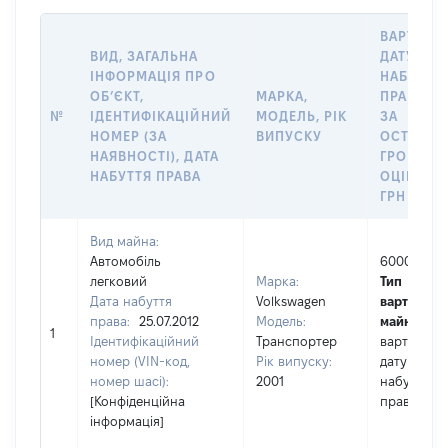
ВАРТІСТЬ
ВИД, ЗАГАЛЬНА
ДАТУ
ІНФОРМАЦІЯ ПРО
НАБУТТЯ
ОБʼЄКТ,
МАРКА,
ПРАВА А
№
ІДЕНТИФІКАЦІЙНИЙ
МОДЕЛЬ, РІК
ЗА
НОМЕР (ЗА
ВИПУСКУ
ОСТАНН
НАЯВНОСТІ), ДАТА
ГРОШОВ
НАБУТТЯ ПРАВА
ОЦІНКОЮ
ГРН
Вид майна:
Автомобіль
60000
легковий
Марка:
Тип
Дата набуття
Volkswagen
вартості
права:
25.07.2012
Модель:
майна:
це
1
Ідентифікаційний
Транспортер
вартість н
номер (VIN-код,
Рік випуску:
дату
номер шасі):
2001
набуття
[Конфіденційна
права
інформація]