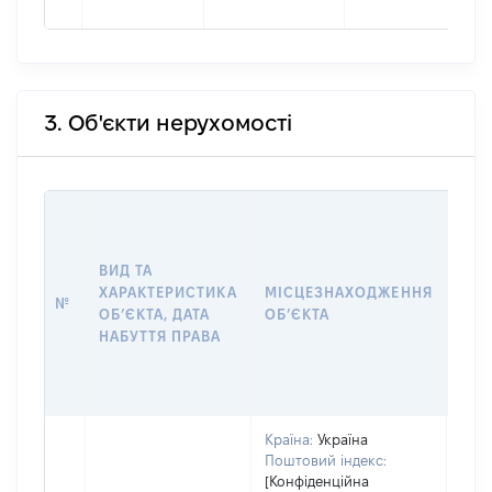
3. Об'єкти нерухомості
ВАР
ДАТ
НАБ
ВИД ТА
ПРА
ХАРАКТЕРИСТИКА
МІСЦЕЗНАХОДЖЕННЯ
№
ЗА
ОБʼЄКТА, ДАТА
ОБʼЄКТА
ОС
НАБУТТЯ ПРАВА
ГР
ОЦІ
ГРН
Країна:
Україна
Поштовий індекс:
[Конфіденційна