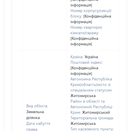
інформація]
Номер корпусу/секції/
блоку:
[Конфіденційна
інформація]
Номер квартири/
кімнати/гаражу:
[Конфіденційна
інформація]
Країна:
Україна
Поштовий індекс:
[Конфіденційна
інформація]
Автономна Республіка
Крим/область/місто зі
спеціальним статусом:
Житомирська
Район в області та
Вид об'єкта:
Автономній Республіці
Земельна
Крим:
Житомирський
ділянка
Територіальна громада:
Дата набуття
Житомирська
Тип населеного пункту:
права:
1428