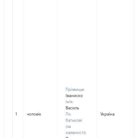
Прізвище:
Іваниско
Ім'я:
Василь
1
чоловік
По
Україна
Д
батькові
(за
наявності):