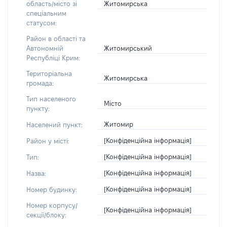
Житомирська
область/місто зі
спеціальним
статусом:
Район в області та
Житомирський
Автономній
Республіці Крим:
Територіальна
Житомирська
громада:
Тип населеного
Місто
пункту:
Житомир
Населений пункт:
[Конфіденційна інформація]
Район у місті:
[Конфіденційна інформація]
Тип:
[Конфіденційна інформація]
Назва:
[Конфіденційна інформація]
Номер будинку:
Номер корпусу/
[Конфіденційна інформація]
секції/блоку: