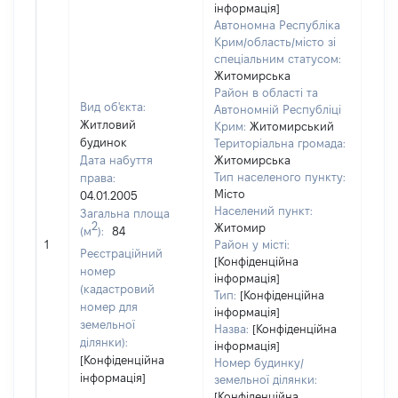
інформація]
Автономна Республіка
Крим/область/місто зі
спеціальним статусом:
Житомирська
Район в області та
Вид об'єкта:
Автономній Республіці
Житловий
Крим:
Житомирський
будинок
Територіальна громада:
Дата набуття
Житомирська
Тип населеного пункту:
права:
370
Місто
04.01.2005
Тип
Населений пункт:
Загальна площа
варт
2
Житомир
(м
):
84
обʼє
1
Район у місті:
варт
Реєстраційний
[Конфіденційна
дату
номер
інформація]
набу
(кадастровий
Тип:
[Конфіденційна
пра
номер для
інформація]
земельної
Назва:
[Конфіденційна
ділянки):
інформація]
[Конфіденційна
Номер будинку/
інформація]
земельної ділянки:
[Конфіденційна