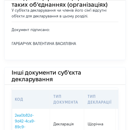
таких об’єднаннях (організаціях)
У суб'єкта декларування чи членів його сім'ї відсутні
об'єкти для декларування в цьому розділі.
Документ підписано:
ГАРБАРЧУК ВАЛЕНТИНА ВАСИЛІВНА
Інші документи суб'єкта
декларування
ТИП
ТИП
КОД
ПЕРІ
ДОКУМЕНТА
ДЕКЛАРАЦІЇ
2ea0b82d-
9d42-4ca9-
Декларація
Щорічна
2021
89c9-