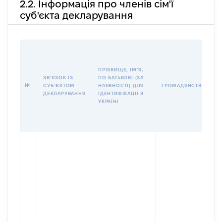
2.2. Інформація про членів сім'ї
суб'єкта декларування
П
І
Б
ПРІЗВИЩЕ, ІМʼЯ,
І
ЗВʼЯЗОК ІЗ
ПО БАТЬКОВІ (ЗА
№
СУБʼЄКТОМ
НАЯВНОСТІ) ДЛЯ
ГРОМАДЯНСТВО
У
ДЕКЛАРУВАННЯ
ІДЕНТИФІКАЦІЇ В
Д
УКРАЇНІ