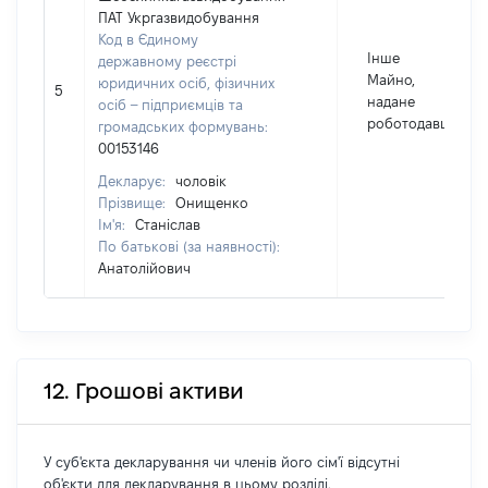
ПАТ Укргазвидобування
Код в Єдиному
Інше
державному реєстрі
Майно,
юридичних осіб, фізичних
5
надане
осіб – підприємців та
роботодавцем
громадських формувань:
00153146
Декларує:
чоловік
Прізвище:
Онищенко
Ім'я:
Станіслав
По батькові (за наявності):
Анатолійович
12. Грошові активи
У суб'єкта декларування чи членів його сім'ї відсутні
об'єкти для декларування в цьому розділі.