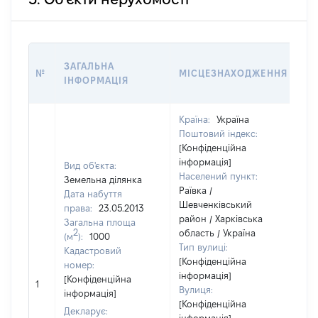
ВА
ЗАГАЛЬНА
№
МІСЦЕЗНАХОДЖЕННЯ
НА
ІНФОРМАЦІЯ
НА
Країна:
Україна
Поштовий індекс:
[Конфіденційна
інформація]
Вид об'єкта:
Населений пункт:
Земельна ділянка
Раївка /
Дата набуття
Шевченківський
права:
23.05.2013
район / Харківська
Загальна площа
2
область / Україна
(м
):
1000
Тип вулиці:
Кадастровий
[Конфіденційна
номер:
інформація]
[Конфіденційна
1
73
Вулиця:
інформація]
[Конфіденційна
Декларує: