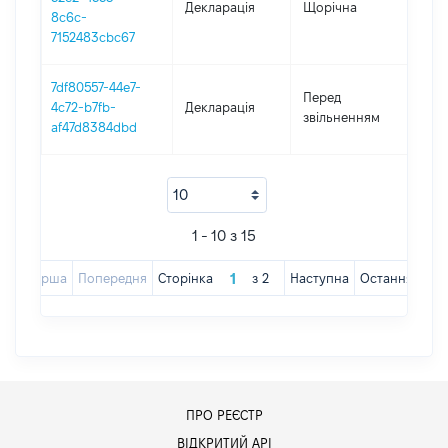
Декларація
Щорічна
202
8c6c-
7152483cbc67
7df80557-44e7-
01.0
Перед
4c72-b7fb-
Декларація
-
звільненням
af47d8384dbd
04.
1 - 10 з 15
Перша
Попередня
Сторінка
з
2
Наступна
Остання
ПРО РЕЄСТР
ВІДКРИТИЙ АРІ