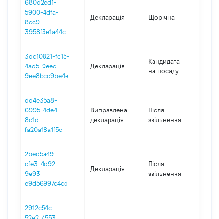
680d2ed1-
5900-4dfa-
Декларація
Щорічна
202
8cc9-
3958f3e1a44c
3dc10821-fc15-
Кандидата
4ad5-9eec-
Декларація
202
на посаду
9ee8bcc9be4e
dd4e35a8-
6995-4de4-
Виправлена
Після
202
8c1d-
декларація
звільнення
fa20a18a1f5c
2bed5a49-
cfe3-4d92-
Після
Декларація
202
9e93-
звільнення
e9d56997c4cd
2912c54c-
52e2-4553-