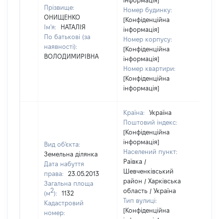
інформація]
Прізвище:
Номер будинку:
ОНИЩЕНКО
[Конфіденційна
Ім'я:
НАТАЛІЯ
інформація]
По батькові (за
Номер корпусу:
наявності):
[Конфіденційна
ВОЛОДИМИРІВНА
інформація]
Номер квартири:
[Конфіденційна
інформація]
Країна:
Україна
Поштовий індекс:
[Конфіденційна
інформація]
Вид об'єкта:
Населений пункт:
Земельна ділянка
Раївка /
Дата набуття
Шевченківський
права:
23.05.2013
район / Харківська
Загальна площа
2
область / Україна
(м
):
1132
Тип вулиці:
Кадастровий
[Конфіденційна
номер: