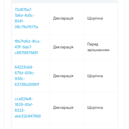
72d876a7-
7a6d-4d5c-
Декларація
Щорічна
202
8041-
08c79d7617fa
f8b7fd6d-4fca-
01.0
Перед
47ff-9ab7-
Декларація
-
звільненням
c8875f875491
17.0
64223b64-
675d-439c-
Декларація
Щорічна
202
938c-
63728b26981f
cca824e8-
1839-41bf-
Декларація
Щорічна
202
8323-
abb32b947966