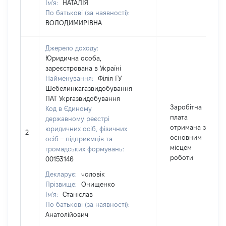
Ім'я:
НАТАЛІЯ
По батькові (за наявності):
ВОЛОДИМИРІВНА
Джерело доходу:
Юридична особа,
зареєстрована в Україні
Найменування:
Філія ГУ
Шебелинкагазвидобування
ПАТ Укргазвидобування
Заробітна
Код в Єдиному
плата
державному реєстрі
отримана за
юридичних осіб, фізичних
2
основним
осіб – підприємців та
місцем
громадських формувань:
роботи
00153146
Декларує:
чоловік
Прізвище:
Онищенко
Ім'я:
Станіслав
По батькові (за наявності):
Анатолійович