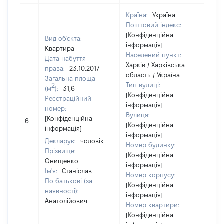
Країна:
Україна
Поштовий індекс:
[Конфіденційна
Вид об'єкта:
інформація]
Квартира
Населений пункт:
Дата набуття
Харків / Харківська
права:
23.10.2017
область / Україна
Загальна площа
Тип вулиці:
2
(м
):
31,6
[Конфіденційна
Реєстраційний
інформація]
номер:
Вулиця:
[Конфіденційна
6
13
[Конфіденційна
інформація]
інформація]
Декларує:
чоловік
Номер будинку:
Прізвище:
[Конфіденційна
Онищенко
інформація]
Ім'я:
Станіслав
Номер корпусу:
По батькові (за
[Конфіденційна
наявності):
інформація]
Анатолійович
Номер квартири:
[Конфіденційна