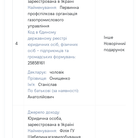
зареєстрована в Україні
Найменування:
Первинна
профспілкова організація
газопромислового
управління
Код в Єдиному
Інше
державному реєстрі
4
Новорічний
юридичних осіб, фізичних
подарунок
осіб – підприємців та
громадських формувань:
25858161
Декларує:
чоловік
Прізвище:
Онищенко
Ім'я:
Станіслав
По батькові (за наявності):
Анатолійович
Джерело доходу:
Юридична особа,
зареєстрована в Україні
Найменування:
Філія ГУ
Шебелинкагазвидобування