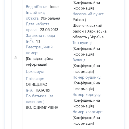
[Конфіденційна
Вид об'єкта:
Інше
інформація]
Інший вид
Населений пункт:
об'єкта:
Убиральня
Раївка /
Дата набуття
Шевченківський
права:
23.05.2013
район / Харківська
Загальна площа
область / Україна
2
(м
):
1,1
Тип вулиці:
Реєстраційний
[Конфіденційна
номер:
інформація]
[Н
5
[Конфіденційна
Вулиця:
ві
інформація]
[Конфіденційна
Декларує:
інформація]
Номер будинку:
Прізвище:
[Конфіденційна
ОНИЩЕНКО
інформація]
Ім'я:
НАТАЛІЯ
Номер корпусу:
По батькові (за
[Конфіденційна
наявності):
інформація]
ВОЛОДИМИРІВНА
Номер квартири:
[Конфіденційна
інформація]