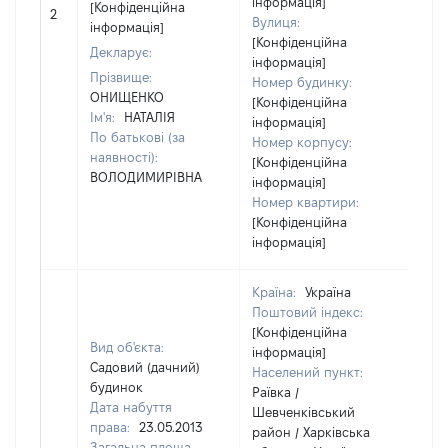
інформація]
[Конфіденційна
2
82
Вулиця:
інформація]
[Конфіденційна
Декларує:
інформація]
Прізвище:
Номер будинку:
ОНИЩЕНКО
[Конфіденційна
Ім'я:
НАТАЛІЯ
інформація]
По батькові (за
Номер корпусу:
наявності):
[Конфіденційна
ВОЛОДИМИРІВНА
інформація]
Номер квартири:
[Конфіденційна
інформація]
Країна:
Україна
Поштовий індекс:
[Конфіденційна
Вид об'єкта:
інформація]
Садовий (дачний)
Населений пункт:
будинок
Раївка /
Дата набуття
Шевченківський
права:
23.05.2013
район / Харківська
Загальна площа