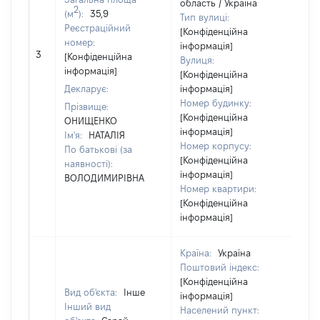
область / Україна
2
(м
):
35,9
Тип вулиці:
Реєстраційний
[Конфіденційна
номер:
інформація]
3
19
[Конфіденційна
Вулиця:
інформація]
[Конфіденційна
Декларує:
інформація]
Номер будинку:
Прізвище:
[Конфіденційна
ОНИЩЕНКО
інформація]
Ім'я:
НАТАЛІЯ
Номер корпусу:
По батькові (за
[Конфіденційна
наявності):
інформація]
ВОЛОДИМИРІВНА
Номер квартири:
[Конфіденційна
інформація]
Країна:
Україна
Поштовий індекс:
[Конфіденційна
Вид об'єкта:
Інше
інформація]
Інший вид
Населений пункт: