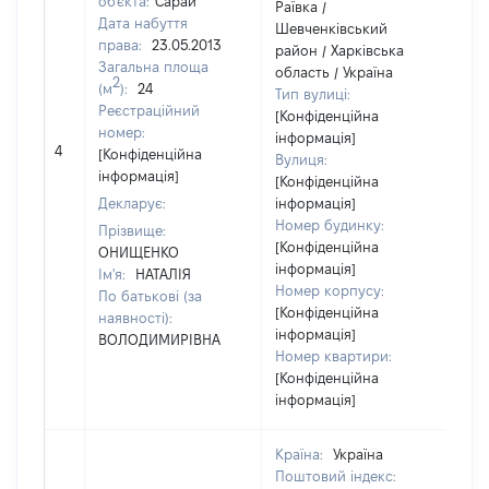
об'єкта:
Сарай
Раївка /
Дата набуття
Шевченківський
права:
23.05.2013
район / Харківська
Загальна площа
область / Україна
2
(м
):
24
Тип вулиці:
Реєстраційний
[Конфіденційна
номер:
інформація]
[Н
4
[Конфіденційна
Вулиця:
ві
інформація]
[Конфіденційна
Декларує:
інформація]
Номер будинку:
Прізвище:
[Конфіденційна
ОНИЩЕНКО
інформація]
Ім'я:
НАТАЛІЯ
Номер корпусу:
По батькові (за
[Конфіденційна
наявності):
інформація]
ВОЛОДИМИРІВНА
Номер квартири:
[Конфіденційна
інформація]
Країна:
Україна
Поштовий індекс: