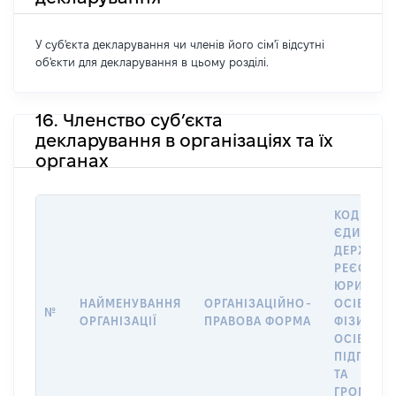
У суб'єкта декларування чи членів його сім'ї відсутні
об'єкти для декларування в цьому розділі.
16. Членство суб’єкта
декларування в організаціях та їх
органах
КОД В
ЄДИНОМ
ДЕРЖАВН
РЕЄСТРІ
ЮРИДИЧ
НАЙМЕНУВАННЯ
ОРГАНІЗАЦІЙНО-
ОСІБ,
№
ОРГАНІЗАЦІЇ
ПРАВОВА ФОРМА
ФІЗИЧНИ
ОСІБ –
ПІДПРИЄ
ТА
ГРОМАДС