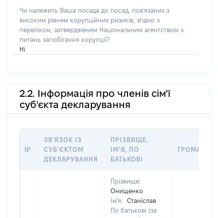
Чи належить Ваша посада до посад, пов'язаних з
високим рівнем корупційних ризиків, згідно з
переліком, затвердженим Національним агентством з
питань запобігання корупції?
Ні
2.2. Інформація про членів сім'ї
суб'єкта декларування
ЗВ'ЯЗОК ІЗ
ПРІЗВИЩЕ,
№
СУБ'ЄКТОМ
ІМ'Я, ПО
ГРОМАДЯН
ДЕКЛАРУВАННЯ
БАТЬКОВІ
Прізвище:
Онищенко
Ім'я:
Станіслав
По батькові (за