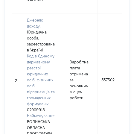
Джерело
доходу:
Юридична
особа,
зареєстрована
в Україні
Код в Єдиному
державному
Заробітна
реєстрі
плата
юридичних
отримана
осіб, фізичних
за
537302
2
осіб –
основним
підприємців та
місцем
громадських
роботи
формувань:
02909915
Найменування:
ВОЛИНСЬКА
ОБЛАСНА
ПРОКУРАТУРА