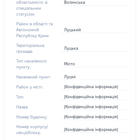
Волинська
область/місто зі
спеціальним
статусом:
Район в області та
Луцький
Автономній
Республіці Крим:
Територіальна
Луцька
громада:
Тип населеного
Місто
пункту:
Луцьк
Населений пункт:
[Конфіденційна інформація]
Район у місті:
[Конфіденційна інформація]
Тип:
[Конфіденційна інформація]
Назва:
[Конфіденційна інформація]
Номер будинку:
Номер корпусу/
[Конфіденційна інформація]
секції/блоку: