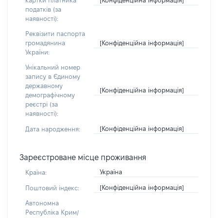
картки платника
податків (за
наявності):
Реквізити паспорта
[Конфіденційна інформація]
громадянина
України:
Унікальний номер
запису в Єдиному
державному
[Конфіденційна інформація]
демографічному
реєстрі (за
наявності):
[Конфіденційна інформація]
Дата народження:
Зареєстроване місце проживання
Україна
Країна:
[Конфіденційна інформація]
Поштовий індекс:
Автономна
Республіка Крим/