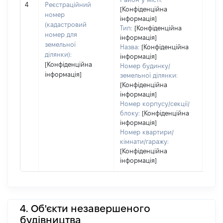
[Не 
4
Реєстраційний
[Конфіденційна
номер
інформація]
(кадастровий
Тип:
[Конфіденційна
номер для
інформація]
земельної
Назва:
[Конфіденційна
ділянки):
інформація]
[Конфіденційна
Номер будинку/
інформація]
земельної ділянки:
[Конфіденційна
інформація]
Номер корпусу/секції/
блоку:
[Конфіденційна
інформація]
Номер квартири/
кімнати/гаражу:
[Конфіденційна
інформація]
4. Об'єкти незавершеного
будівництва