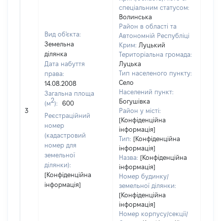
спеціальним статусом:
Волинська
Район в області та
Вид об'єкта:
Автономній Республіці
Земельна
Крим:
Луцький
ділянка
Територіальна громада:
Дата набуття
Луцька
Тип населеного пункту:
права:
Село
14.08.2008
Населений пункт:
Загальна площа
2
Богушівка
(м
):
600
[Не 
3
Район у місті:
Реєстраційний
[Конфіденційна
номер
інформація]
(кадастровий
Тип:
[Конфіденційна
номер для
інформація]
земельної
Назва:
[Конфіденційна
ділянки):
інформація]
[Конфіденційна
Номер будинку/
інформація]
земельної ділянки:
[Конфіденційна
інформація]
Номер корпусу/секції/