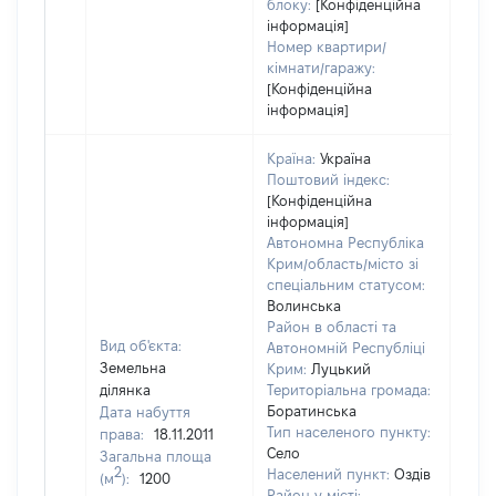
блоку:
[Конфіденційна
інформація]
Номер квартири/
кімнати/гаражу:
[Конфіденційна
інформація]
Країна:
Україна
Поштовий індекс:
[Конфіденційна
інформація]
Автономна Республіка
Крим/область/місто зі
спеціальним статусом:
Волинська
Район в області та
Вид об'єкта:
Автономній Республіці
Земельна
Крим:
Луцький
ділянка
Територіальна громада:
Боратинська
Дата набуття
Тип населеного пункту:
права:
18.11.2011
Село
Загальна площа
2
Населений пункт:
Оздів
(м
):
1200
Район у місті: