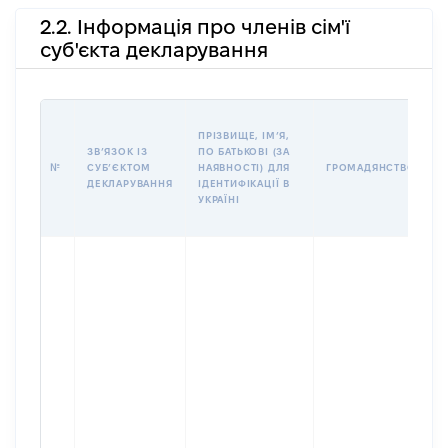
2.2. Інформація про членів сім'ї
суб'єкта декларування
П
ПРІЗВИЩЕ, ІМʼЯ,
Б
ЗВʼЯЗОК ІЗ
ПО БАТЬКОВІ (ЗА
І
№
СУБʼЄКТОМ
НАЯВНОСТІ) ДЛЯ
ГРОМАДЯНСТВО
М
ДЕКЛАРУВАННЯ
ІДЕНТИФІКАЦІЇ В
УКРАЇНІ