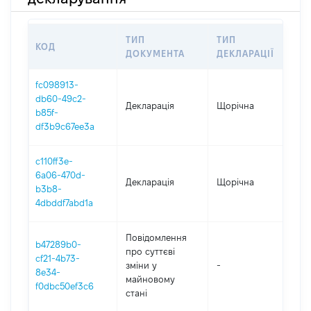
ТИП
ТИП
КОД
ПЕР
ДОКУМЕНТА
ДЕКЛАРАЦІЇ
fc098913-
db60-49c2-
Декларація
Щорічна
202
b85f-
df3b9c67ee3a
c110ff3e-
6a06-470d-
Декларація
Щорічна
202
b3b8-
4dbddf7abd1a
Повідомлення
b47289b0-
про суттєві
cf21-4b73-
зміни y
-
202
8e34-
майновому
f0dbc50ef3c6
стані