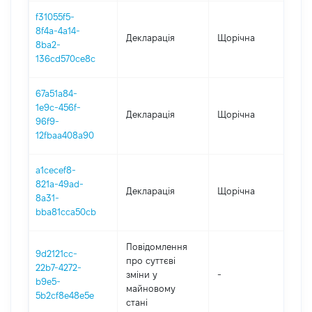
f31055f5-
8f4a-4a14-
Декларація
Щорічна
202
8ba2-
136cd570ce8c
67a51a84-
1e9c-456f-
Декларація
Щорічна
202
96f9-
12fbaa408a90
a1cecef8-
821a-49ad-
Декларація
Щорічна
2021
8a31-
bba81cca50cb
Повідомлення
9d2121cc-
про суттєві
22b7-4272-
зміни y
-
2021
b9e5-
майновому
5b2cf8e48e5e
стані