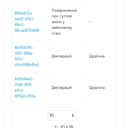
Повідомлення
885e973d-
про суттєві
bed3-4767-
зміни y
-
2021
89c0-
майновому
58cae8f30449
стані
4b642076-
1361-459e-
Декларація
Щорічна
202
901c-
d1cb958b8fa0
8d9d44a0-
7546-4f55-
Декларація
Щорічна
201
b7cd-
6ff7a2c21fda
1 - 10 з 18