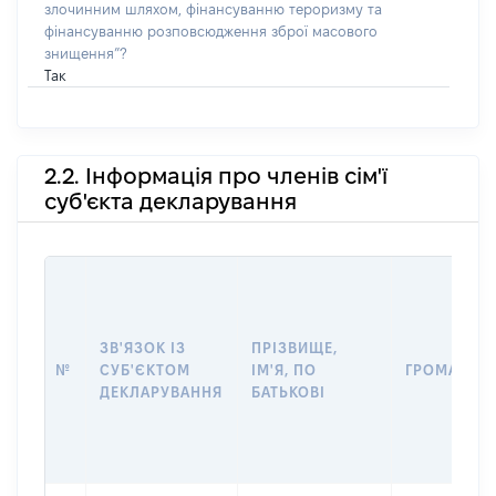
злочинним шляхом, фінансуванню тероризму та
фінансуванню розповсюдження зброї масового
знищення”?
Так
2.2. Інформація про членів сім'ї
суб'єкта декларування
ЗВ'ЯЗОК ІЗ
ПРІЗВИЩЕ,
№
СУБ'ЄКТОМ
ІМ'Я, ПО
ГРОМАДЯН
ДЕКЛАРУВАННЯ
БАТЬКОВІ