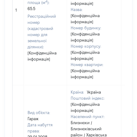
2
площа (м
):
інформація]
65.5
Назва:
24526
1
[Конфіденційна
Реєстраційний
інформація]
номер
Номер будинку:
(кадастровий
[Конфіденційна
номер для
інформація]
земельної
Номер корпусу:
ділянки):
[Конфіденційна
[Конфіденційна
інформація]
інформація]
Номер квартири:
[Конфіденційна
інформація]
Країна:
Україна
Поштовий індекс:
[Конфіденційна
інформація]
Вид об'єкта:
Населений пункт:
Гараж
Близнюки /
Дата набуття
Близнюківський
права:
район / Харківська