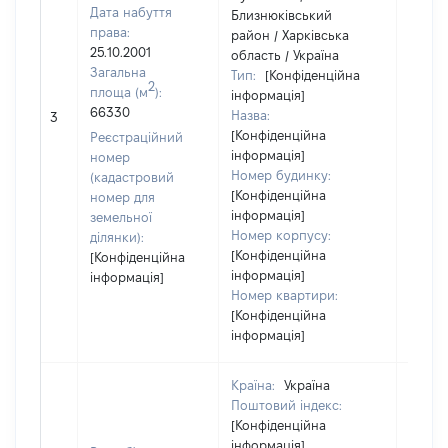
Дата набуття
Близнюківський
права:
район / Харківська
25.10.2001
область / Україна
Загальна
Тип:
[Конфіденційна
2
площа (м
):
інформація]
66330
Назва:
[Не ві
3
[Конфіденційна
Реєстраційний
інформація]
номер
Номер будинку:
(кадастровий
[Конфіденційна
номер для
інформація]
земельної
Номер корпусу:
ділянки):
[Конфіденційна
[Конфіденційна
інформація]
інформація]
Номер квартири:
[Конфіденційна
інформація]
Країна:
Україна
Поштовий індекс:
[Конфіденційна
інформація]