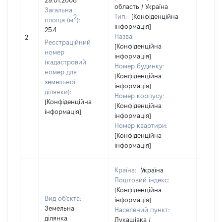
29.01.2008
область / Україна
Загальна
Тип:
[Конфіденційна
2
площа (м
):
інформація]
25.4
Назва:
[Не ві
2
Реєстраційний
[Конфіденційна
номер
інформація]
(кадастровий
Номер будинку:
номер для
[Конфіденційна
земельної
інформація]
ділянки):
Номер корпусу:
[Конфіденційна
[Конфіденційна
інформація]
інформація]
Номер квартири:
[Конфіденційна
інформація]
Країна:
Україна
Поштовий індекс:
[Конфіденційна
Вид об'єкта:
інформація]
Земельна
Населений пункт:
ділянка
Лукашівка /