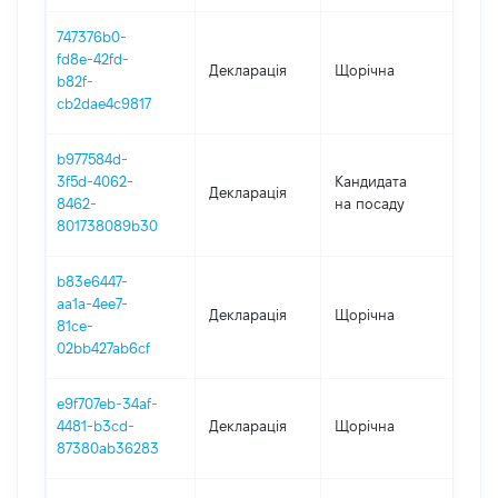
747376b0-
fd8e-42fd-
Декларація
Щорічна
202
b82f-
cb2dae4c9817
b977584d-
3f5d-4062-
Кандидата
Декларація
202
8462-
на посаду
801738089b30
b83e6447-
aa1a-4ee7-
Декларація
Щорічна
2021
81ce-
02bb427ab6cf
e9f707eb-34af-
4481-b3cd-
Декларація
Щорічна
202
87380ab36283