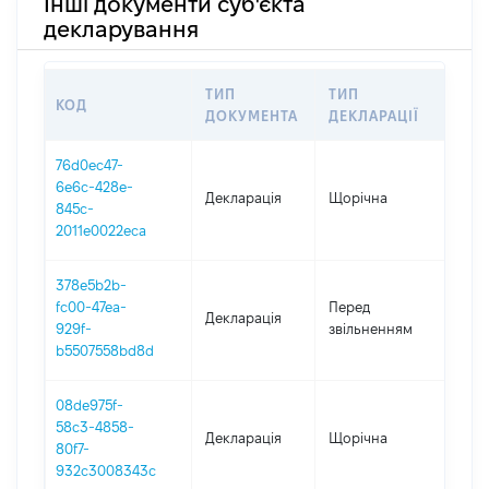
Інші документи суб'єкта
декларування
ТИП
ТИП
КОД
ПЕР
ДОКУМЕНТА
ДЕКЛАРАЦІЇ
76d0ec47-
6e6c-428e-
Декларація
Щорічна
202
845c-
2011e0022eca
378e5b2b-
01.0
fc00-47ea-
Перед
Декларація
-
929f-
звільненням
09.0
b5507558bd8d
08de975f-
58c3-4858-
Декларація
Щорічна
202
80f7-
932c3008343c