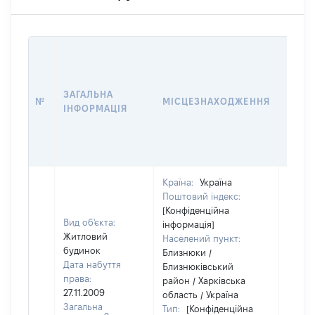
ВАРТ
ДАТУ
НАБУ
ЗАГАЛЬНА
ПРАВ
№
МІСЦЕЗНАХОДЖЕННЯ
ІНФОРМАЦІЯ
ЗА
ОСТ
ГРО
ОЦІ
Країна:
Україна
Поштовий індекс:
[Конфіденційна
Вид об'єкта:
інформація]
Житловий
Населений пункт:
будинок
Близнюки /
Дата набуття
Близнюківський
права:
район / Харківська
27.11.2009
область / Україна
Загальна
Тип:
[Конфіденційна