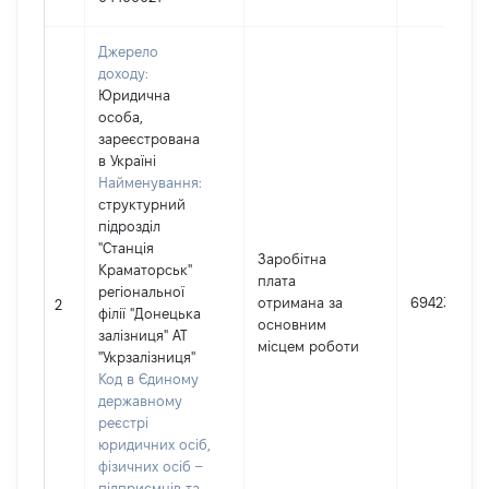
Джерело
доходу:
Юридична
особа,
зареєстрована
в Україні
Найменування:
структурний
підрозділ
"Станція
Заробітна
Краматорськ"
плата
регіональної
отримана за
69423
2
філії "Донецька
основним
залізниця" АТ
місцем роботи
"Укрзалізниця"
Код в Єдиному
державному
реєстрі
юридичних осіб,
фізичних осіб –
підприємців та