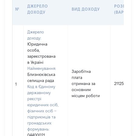
ДЖЕРЕЛО
РОЗМІР
№
ВИД ДОХОДУ
ДОХОДУ
(ВАРТІСТЬ
Джерело
доходу:
Юридична
особа,
зареєстрована
в Україні
Найменування:
Заробітна
Близнюківська
плата
селищна рада
отримана за
211253
1
Код в Єдиному
основним
державному
місцем роботи
реєстрі
юридичних осіб,
фізичних осіб –
підприємців та
громадських
формувань:
04400021