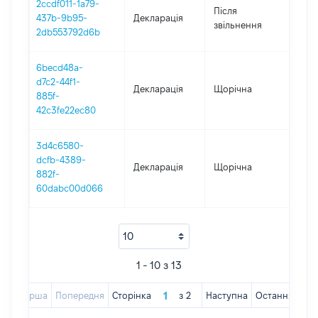
2ccdf011-1a79-
Після
437b-9b95-
Декларація
202
звільнення
2db553792d6b
6becd48a-
d7c2-44f1-
Декларація
Щорічна
201
885f-
42c3fe22ec80
3d4c6580-
dcfb-4389-
Декларація
Щорічна
2017
882f-
60dabc00d066
1 - 10 з 13
Перша
Попередня
Сторінка
з
2
Наступна
Остання