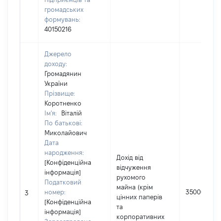
громадських
формувань:
40150216
Джерело
доходу:
Громадянин
України
Прізвище:
Коротненко
Ім'я:
Віталій
По батькові:
Миколайович
Дата
народження:
Дохід від
[Конфіденційна
відчуження
інформація]
рухомого
Податковий
майна (крім
номер:
35000
3
цінних паперів
[Конфіденційна
та
інформація]
корпоративних