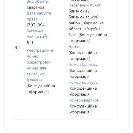
Вид об'єкта:
Населений пункт:
Квартира
Близнюки /
Дата набуття
Близнюківський
права:
район / Харківська
17.03.1994
область / Україна
Загальна
Тип:
[Конфіденційна
2
площа (м
):
інформація]
81.1
Назва:
[Не ві
4
Реєстраційний
[Конфіденційна
номер
інформація]
(кадастровий
Номер будинку:
номер для
[Конфіденційна
земельної
інформація]
ділянки):
Номер корпусу:
[Конфіденційна
[Конфіденційна
інформація]
інформація]
Номер квартири:
[Конфіденційна
інформація]