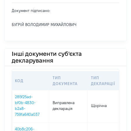
Документ підписано:
БУГРІЙ ВОЛОДИМИР МИХАЙЛОВИЧ
Інші документи суб'єкта
декларування
ТИП
ТИП
КОД
ПЕР
ДОКУМЕНТА
ДЕКЛАРАЦІЇ
285f25ad-
bf0b-4830-
Виправлена
Щорічна
202
b2a8-
декларація
759fa640a037
40b8c206-