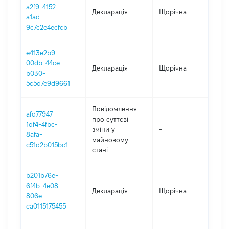
a2f9-4152-
Декларація
Щорічна
202
a1ad-
9c7c2e4ecfcb
e413e2b9-
00db-44ce-
Декларація
Щорічна
202
b030-
5c5d7e9d9661
Повідомлення
afd77947-
про суттєві
1df4-4fbc-
зміни y
-
202
8afa-
майновому
c51d2b015bc1
стані
b201b76e-
6f4b-4e08-
Декларація
Щорічна
202
806e-
ca0115175455