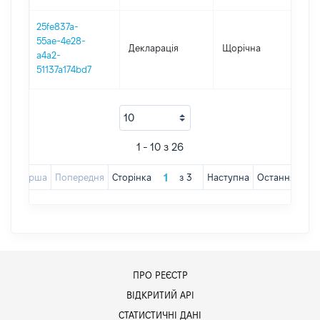
25fe837a-
55ae-4e28-
Декларація
Щорічна
2021
a4a2-
51137a174bd7
1 - 10 з 26
Перша
Попередня
Сторінка
з
3
Наступна
Остання
ПРО РЕЄСТР
ВІДКРИТИЙ АРІ
СТАТИСТИЧНІ ДАНІ