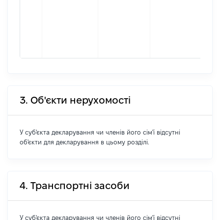
осі
під
гро
фор
263
3. Об'єкти нерухомості
У суб'єкта декларування чи членів його сім'ї відсутні
об'єкти для декларування в цьому розділі.
4. Транспортні засоби
У суб'єкта декларування чи членів його сім'ї відсутні