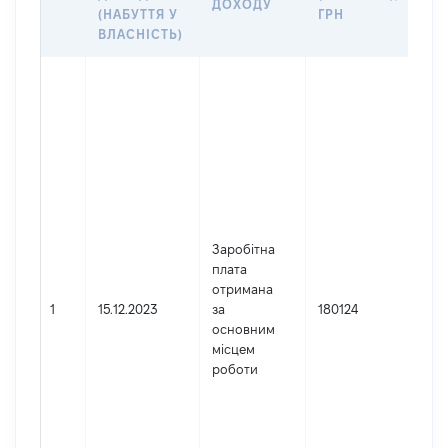
ДОХОДУ
(Д
(НАБУТТЯ У
ГРН
ДО
ВЛАСНІСТЬ)
Дже
Юр
осо
зар
в У
Най
ТЕ
УП
ДЕ
Заробітна
СУ
плата
АДМ
отримана
УКР
1
15.12.2023
за
180124
ПО
основним
ОБ
місцем
Код
роботи
де
реє
юр
осі