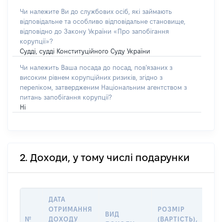
Чи належите Ви до службових осіб, які займають
відповідальне та особливо відповідальне становище,
відповідно до Закону України «Про запобігання
корупції»?
Судді, судді Конституційного Суду України
Чи належить Ваша посада до посад, пов'язаних з
високим рівнем корупційних ризиків, згідно з
переліком, затвердженим Національним агентством з
питань запобігання корупції?
Ні
2. Доходи, у тому числі подарунки
ДАТА
ІН
ОТРИМАННЯ
РОЗМІР
ВИД
ПР
№
ДОХОДУ
(ВАРТІСТЬ),