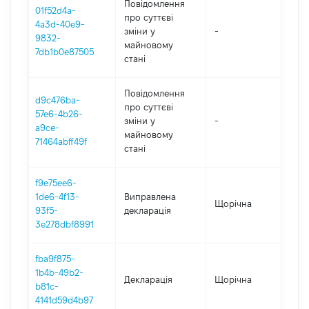
Повідомлення
01f52d4a-
про суттєві
4a3d-40e9-
зміни y
-
202
9832-
майновому
7db1b0e87505
стані
Повідомлення
d9c476ba-
про суттєві
57e6-4b26-
зміни y
-
202
a9ce-
майновому
71464abff49f
стані
f9e75ee6-
1de6-4f13-
Виправлена
Щорічна
202
93f5-
декларація
3e278dbf8991
fba9f875-
1b4b-49b2-
Декларація
Щорічна
202
b81c-
4141d59d4b97