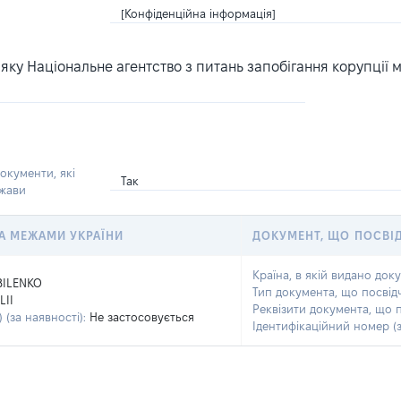
[Конфіденційна інформація]
ку Національне агентство з питань запобігання корупції 
окументи, які
Так
ржави
 ЗА МЕЖАМИ УКРАЇНИ
ДОКУМЕНТ, ЩО ПОСВІ
Країна, в якій видано док
BILENKO
Тип документа, що посвід
LII
Реквізити документа, що 
 (за наявності):
Не застосовується
Ідентифікаційний номер (з