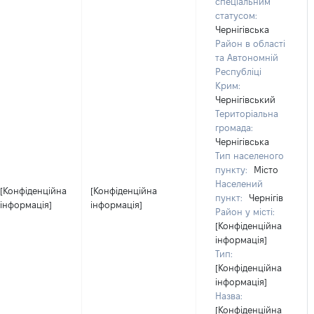
спеціальним
статусом:
Чернігівська
Район в області
та Автономній
Республіці
Крим:
Чернігівський
Територіальна
громада:
Чернігівська
Тип населеного
пункту:
Місто
Населений
[Конфіденційна
[Конфіденційна
пункт:
Чернігів
інформація]
інформація]
Район у місті:
[Конфіденційна
інформація]
Тип:
[Конфіденційна
інформація]
Назва:
[Конфіденційна