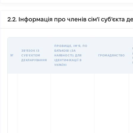
2.2. Інформація про членів сім'ї суб'єкта 
ПРІЗВИЩЕ, ІМʼЯ, ПО
ЗВʼЯЗОК ІЗ
БАТЬКОВІ (ЗА
№
СУБʼЄКТОМ
НАЯВНОСТІ) ДЛЯ
ГРОМАДЯНСТВО
ДЕКЛАРУВАННЯ
ІДЕНТИФІКАЦІЇ В
УКРАЇНІ