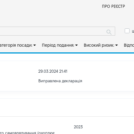
Й
ПРО РЕЄСТР
ш
атегорія посади:
Період подання:
Високий ризик:
Відп
29.03.2024 21:41
Виправлена декларація
2023
ого самоврядування (охоплює