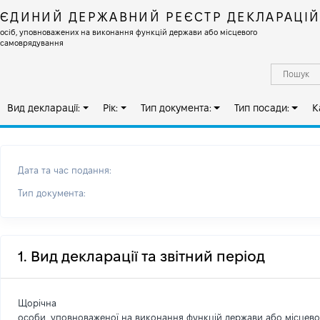
ЄДИНИЙ ДЕРЖАВНИЙ РЕЄСТР ДЕКЛАРАЦІ
осіб, уповноважених на виконання функцій держави або місцевого
самоврядування
Вид декларації:
Рік:
Тип документа:
Тип посади:
К
Дата та час подання:
Тип документа:
1. Вид декларації та звітний період
Щорічна
особи, уповноваженої на виконання функцій держави або місцев