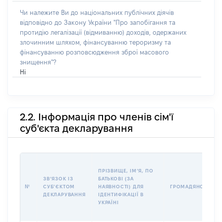
Чи належите Ви до національних публічних діячів
відповідно до Закону України "Про запобігання та
протидію легалізації (відмиванню) доходів, одержаних
злочинним шляхом, фінансуванню тероризму та
фінансуванню розповсюдження зброї масового
знищення"?
Ні
2.2. Інформація про членів сім'ї
суб'єкта декларування
ПРІЗВИЩЕ, ІМʼЯ, ПО
ЗВʼЯЗОК ІЗ
БАТЬКОВІ (ЗА
№
СУБʼЄКТОМ
НАЯВНОСТІ) ДЛЯ
ГРОМАДЯНСТВО
ДЕКЛАРУВАННЯ
ІДЕНТИФІКАЦІЇ В
УКРАЇНІ