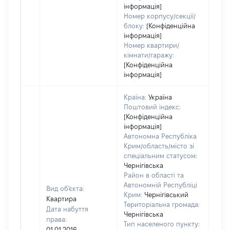
інформація]
Номер корпусу/секції/
блоку:
[Конфіденційна
інформація]
Номер квартири/
кімнати/гаражу:
[Конфіденційна
інформація]
Країна:
Україна
Поштовий індекс:
[Конфіденційна
інформація]
Автономна Республіка
Крим/область/місто зі
спеціальним статусом:
Чернігівська
Район в області та
Автономній Республіці
Вид об'єкта:
Крим:
Чернігівський
Квартира
Територіальна громада:
Дата набуття
Чернігівська
права:
Тип населеного пункту:
01.01.2016