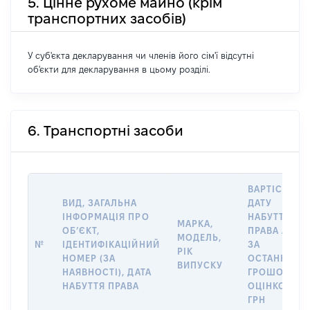
5. Цінне рухоме майно (крім
транспортних засобів)
У суб'єкта декларування чи членів його сім'ї відсутні
об'єкти для декларування в цьому розділі.
6. Транспортні засоби
ВАРТІСТЬ Н
ВИД, ЗАГАЛЬНА
ДАТУ
ІНФОРМАЦІЯ ПРО
НАБУТТЯ
МАРКА,
ОБʼЄКТ,
ПРАВА АБО
МОДЕЛЬ,
№
ІДЕНТИФІКАЦІЙНИЙ
ЗА
РІК
НОМЕР (ЗА
ОСТАННЬО
ВИПУСКУ
НАЯВНОСТІ), ДАТА
ГРОШОВОЮ
НАБУТТЯ ПРАВА
ОЦІНКОЮ,
ГРН