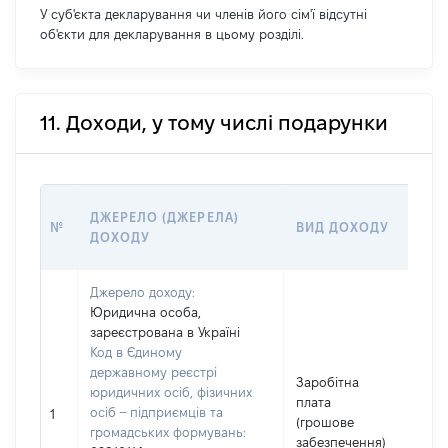
У суб'єкта декларування чи членів його сім'ї відсутні
об'єкти для декларування в цьому розділі.
11. Доходи, у тому числі подарунки
РО
ДЖЕРЕЛО (ДЖЕРЕЛА)
№
ВИД ДОХОДУ
(В
ДОХОДУ
ГР
Джерело доходу:
Юридична особа,
зареєстрована в Україні
Код в Єдиному
державному реєстрі
Заробітна
юридичних осіб, фізичних
плата
осіб – підприємців та
15
1
(грошове
громадських формувань:
забезпечення)