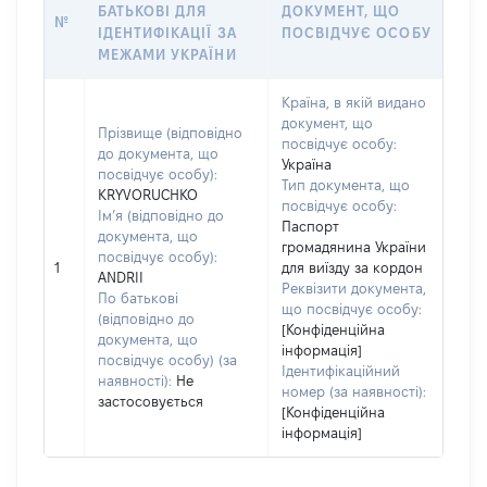
БАТЬКОВІ ДЛЯ
ДОКУМЕНТ, ЩО
№
ІДЕНТИФІКАЦІЇ ЗА
ПОСВІДЧУЄ ОСОБУ
МЕЖАМИ УКРАЇНИ
Країна, в якій видано
документ, що
Прізвище (відповідно
посвідчує особу:
до документа, що
Україна
посвідчує особу):
Тип документа, що
KRYVORUCHKO
посвідчує особу:
Ім’я (відповідно до
Паспорт
документа, що
громадянина України
посвідчує особу):
1
для виїзду за кордон
ANDRII
Реквізити документа,
По батькові
що посвідчує особу:
(відповідно до
[Конфіденційна
документа, що
інформація]
посвідчує особу) (за
Ідентифікаційний
наявності):
Не
номер (за наявності):
застосовується
[Конфіденційна
інформація]