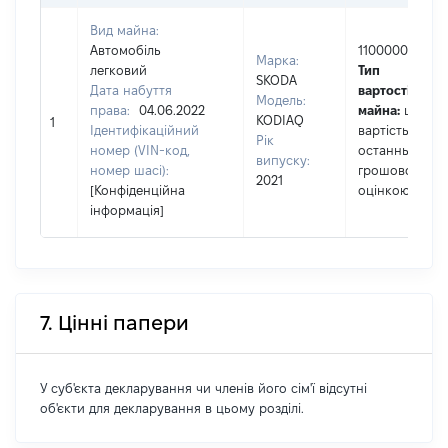
Вид майна:
Автомобіль
1100000
Марка:
легковий
Тип
SKODA
Дата набуття
вартості
Модель:
права:
04.06.2022
майна:
це
KODIAQ
1
Ідентифікаційний
вартість за
Рік
номер (VIN-код,
останньою
випуску:
номер шасі):
грошовою
2021
[Конфіденційна
оцінкою
інформація]
7. Цінні папери
У суб'єкта декларування чи членів його сім'ї відсутні
об'єкти для декларування в цьому розділі.