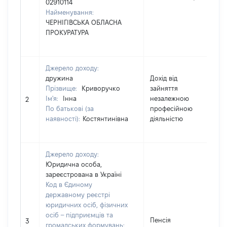
02910114
Найменування:
ЧЕРНІГІВСЬКА ОБЛАСНА
ПРОКУРАТУРА
Джерело доходу:
дружина
Дохід від
Прізвище:
Криворучко
зайняття
Ім'я:
Інна
незалежною
26
2
По батькові (за
професійною
наявності):
Костянтинівна
діяльністю
Джерело доходу:
Юридична особа,
зареєстрована в Україні
Код в Єдиному
державному реєстрі
юридичних осіб, фізичних
осіб – підприємців та
Пенсія
27
3
громадських формувань: