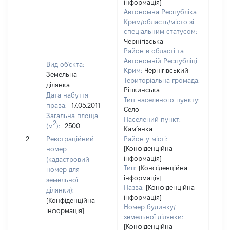
інформація]
Автономна Республіка
Крим/область/місто зі
спеціальним статусом:
Чернігівська
Район в області та
Автономній Республіці
Вид об'єкта:
Крим:
Чернігівський
Земельна
Територіальна громада:
ділянка
Ріпкинська
Дата набуття
Тип населеного пункту:
права:
17.05.2011
Село
Загальна площа
Населений пункт:
2
(м
):
2500
Кам’янка
[Не
2
Реєстраційний
Район у місті:
заст
[Конфіденційна
номер
інформація]
(кадастровий
Тип:
[Конфіденційна
номер для
інформація]
земельної
Назва:
[Конфіденційна
ділянки):
інформація]
[Конфіденційна
Номер будинку/
інформація]
земельної ділянки:
[Конфіденційна