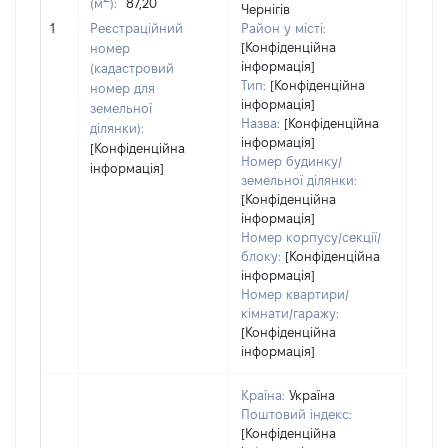
(м
):
87,20
Тип 
Чернігів
обʼє
1
Реєстраційний
Район у місті:
варт
[Конфіденційна
номер
інформація]
набу
(кадастровий
Тип:
[Конфіденційна
номер для
інформація]
земельної
Назва:
[Конфіденційна
ділянки):
інформація]
[Конфіденційна
Номер будинку/
інформація]
земельної ділянки:
[Конфіденційна
інформація]
Номер корпусу/секції/
блоку:
[Конфіденційна
інформація]
Номер квартири/
кімнати/гаражу:
[Конфіденційна
інформація]
Країна:
Україна
Поштовий індекс:
[Конфіденційна