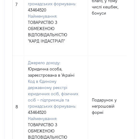
благо, у тому
громадських формувань:
39
7
числі кешбек,
43464520
бонуси
Найменування:
ТОВАРИСТВО З
ОБМЕЖЕНОЮ
ВІДПОВІДАЛЬНІСТЮ
"КАРД ІНДАСТРІАЛ"
Джерело доходу:
Юридична особа,
зареєстрована в Україні
Код в Єдиному
державному реєстрі
юридичних осіб, фізичних
осіб – підприємців та
Подарунок у
громадських формувань:
негрошовій
18
8
43464520
формі
Найменування:
ТОВАРИСТВО З
ОБМЕЖЕНОЮ
ВІДПОВІДАЛЬНІСТЮ