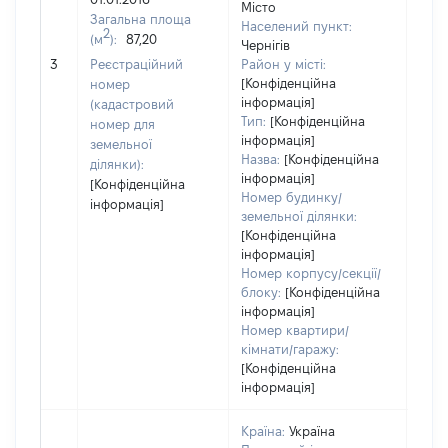
Місто
Загальна площа
261
Населений пункт:
2
(м
):
87,20
Тип 
Чернігів
обʼє
3
Реєстраційний
Район у місті:
варт
[Конфіденційна
номер
інформація]
набу
(кадастровий
Тип:
[Конфіденційна
номер для
інформація]
земельної
Назва:
[Конфіденційна
ділянки):
інформація]
[Конфіденційна
Номер будинку/
інформація]
земельної ділянки:
[Конфіденційна
інформація]
Номер корпусу/секції/
блоку:
[Конфіденційна
інформація]
Номер квартири/
кімнати/гаражу:
[Конфіденційна
інформація]
Країна:
Україна