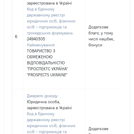
зареєстрована в Україні
Код в Єдиному
державному реєстрі
юридичних осіб, фізичних
осіб – підприємців та
Додаткове
громадських формувань:
благо, у тому
67
6
24940305
числі кешбек,
Найменування:
бонуси
ТОВАРИСТВО З
ОБМЕЖЕНОЮ
ВІДПОВІДАЛЬНІСТЮ
"ПРОСПЕКТС УКРАЇНА"
"PROSPECTS UKRAINE"
Джерело доходу:
Юридична особа,
зареєстрована в Україні
Код в Єдиному
державному реєстрі
юридичних осіб, фізичних
Додаткове
осіб – підприємців та