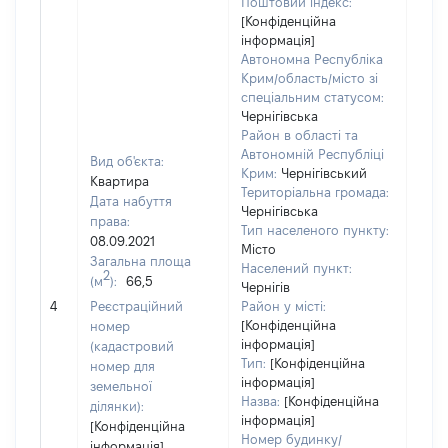
Поштовий індекс:
[Конфіденційна
інформація]
Автономна Республіка
Крим/область/місто зі
спеціальним статусом:
Чернігівська
Район в області та
Автономній Республіці
Вид об'єкта:
Крим:
Чернігівський
Квартира
Територіальна громада:
Дата набуття
Чернігівська
права:
Тип населеного пункту:
08.09.2021
Місто
Загальна площа
Населений пункт:
2
(м
):
66,5
Чернігів
[Не
4
Реєстраційний
Район у місті:
заст
[Конфіденційна
номер
інформація]
(кадастровий
Тип:
[Конфіденційна
номер для
інформація]
земельної
Назва:
[Конфіденційна
ділянки):
інформація]
[Конфіденційна
Номер будинку/
інформація]