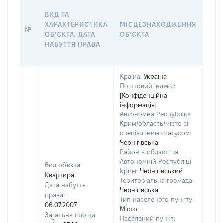
ВАР
ВИД ТА
ДАТ
ХАРАКТЕРИСТИКА
МІСЦЕЗНАХОДЖЕННЯ
ПРА
№
ОБʼЄКТА, ДАТА
ОБʼЄКТА
ОС
НАБУТТЯ ПРАВА
ГР
ОЦІ
Країна:
Україна
Поштовий індекс:
[Конфіденційна
інформація]
Автономна Республіка
Крим/область/місто зі
спеціальним статусом:
Чернігівська
Район в області та
Автономній Республіці
Вид об'єкта:
Крим:
Чернігівський
Квартира
Територіальна громада:
Дата набуття
Чернігівська
права:
Тип населеного пункту:
06.07.2007
Місто
Загальна площа
261
Населений пункт:
2