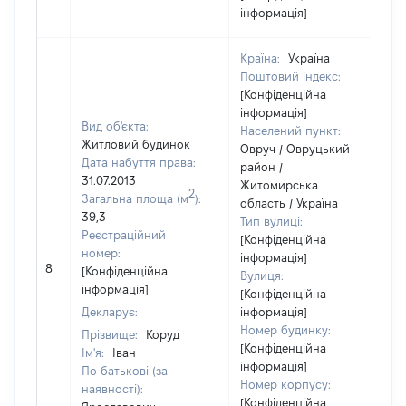
інформація]
Країна:
Україна
Поштовий індекс:
[Конфіденційна
інформація]
Вид об'єкта:
Населений пункт:
Житловий будинок
Овруч / Овруцький
Дата набуття права:
район /
31.07.2013
Житомирська
2
Загальна площа (м
):
область / Україна
39,3
Тип вулиці:
Реєстраційний
[Конфіденційна
номер:
інформація]
8
[Конфіденційна
Вулиця:
інформація]
[Конфіденційна
Декларує:
інформація]
Номер будинку:
Прізвище:
Коруд
[Конфіденційна
Ім'я:
Іван
інформація]
По батькові (за
Номер корпусу:
наявності):
[Конфіденційна