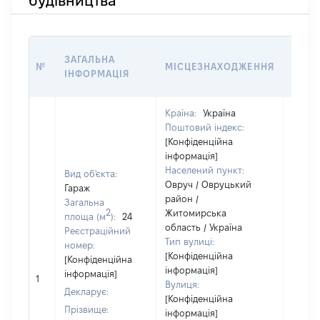
будівництва
ЗВ'Я
ЗАГАЛЬНА
№
МІСЦЕЗНАХОДЖЕННЯ
СУБ'
ІНФОРМАЦІЯ
ДЕКЛ
Країна:
Україна
Поштовий індекс:
[Конфіденційна
інформація]
Населений пункт:
Вид об'єкта:
Овруч / Овруцький
Гараж
район /
Загальна
2
Житомирська
Об'єкт
площа (м
):
24
область / Україна
повні
Реєстраційний
Тип вулиці:
частк
номер:
[Конфіденційна
побуд
[Конфіденційна
інформація]
матері
інформація]
1
Вулиця:
за ко
Декларує:
[Конфіденційна
суб'єк
Прізвище:
інформація]
декла