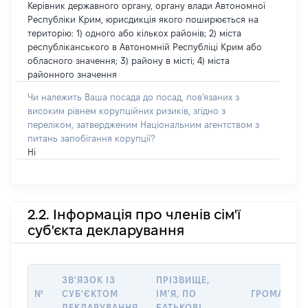
Керівник державного органу, органу влади Автономної
Республіки Крим, юрисдикція якого поширюється на
територію: 1) одного або кількох районів; 2) міста
республіканського в Автономній Республіці Крим або
обласного значення; 3) району в місті; 4) міста
районного значення
Чи належить Ваша посада до посад, пов'язаних з
високим рівнем корупційних ризиків, згідно з
переліком, затвердженим Національним агентством з
питань запобігання корупції?
Ні
2.2. Інформація про членів сім'ї
суб'єкта декларування
ЗВ'ЯЗОК ІЗ
ПРІЗВИЩЕ,
№
СУБ'ЄКТОМ
ІМ'Я, ПО
ГРОМАДЯН
ДЕКЛАРУВАННЯ
БАТЬКОВІ