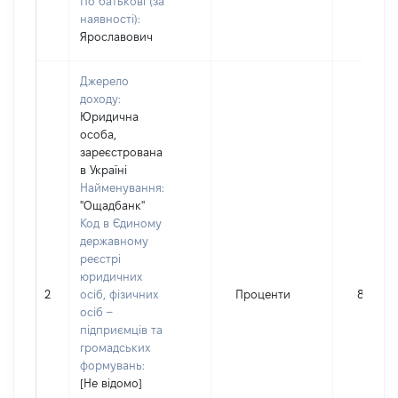
По батькові (за
наявності):
Ярославович
Джерело
доходу:
Юридична
особа,
зареєстрована
в Україні
Найменування:
"Ощадбанк"
Код в Єдиному
державному
реєстрі
юридичних
2
осіб, фізичних
Проценти
86
осіб –
підприємців та
громадських
формувань:
[Не відомо]