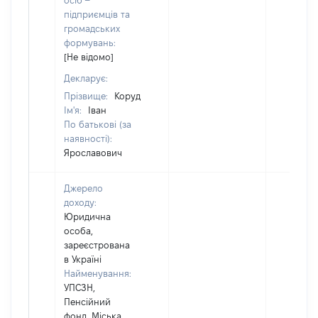
осіб –
підприємців та
громадських
формувань:
[Не відомо]
Декларує:
Прізвище:
Коруд
Ім'я:
Іван
По батькові (за
наявності):
Ярославович
Джерело
доходу:
Юридична
особа,
зареєстрована
в Україні
Найменування:
УПСЗН,
Пенсійний
фонд, Міська