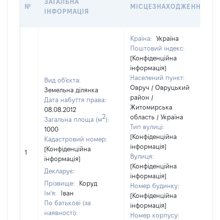
ЗАГАЛЬНА
№
МІСЦЕЗНАХОДЖЕННЯ
ІНФОРМАЦІЯ
Країна:
Україна
Поштовий індекс:
[Конфіденційна
інформація]
Населений пункт:
Вид об'єкта:
Овруч / Овруцький
Земельна ділянка
район /
Дата набуття права:
Житомирська
08.08.2012
2
область / Україна
Загальна площа (м
):
Тип вулиці:
1000
[Конфіденційна
Кадастровий номер:
інформація]
[Конфіденційна
1
Вулиця:
інформація]
[Конфіденційна
Декларує:
інформація]
Прізвище:
Коруд
Номер будинку:
Ім'я:
Іван
[Конфіденційна
По батькові (за
інформація]
наявності):
Номер корпусу: