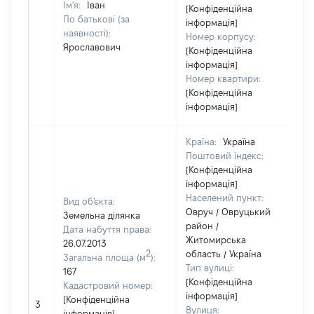
Ім'я:
Іван
[Конфіденційна
По батькові (за
інформація]
наявності):
Номер корпусу:
Ярославович
[Конфіденційна
інформація]
Номер квартири:
[Конфіденційна
інформація]
Країна:
Україна
Поштовий індекс:
[Конфіденційна
інформація]
Населений пункт:
Вид об'єкта:
Овруч / Овруцький
Земельна ділянка
район /
Дата набуття права:
Житомирська
26.07.2013
2
область / Україна
Загальна площа (м
):
Тип вулиці:
167
[Конфіденційна
Кадастровий номер:
інформація]
[Конфіденційна
3
Вулиця:
інформація]