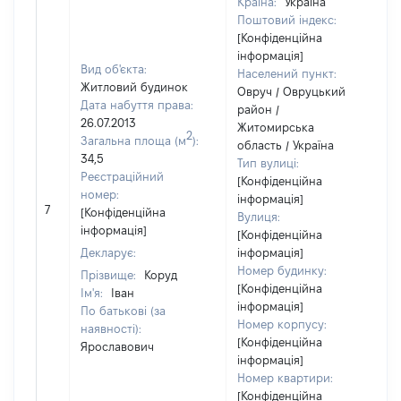
Країна:
Україна
Поштовий індекс:
[Конфіденційна
інформація]
Вид об'єкта:
Населений пункт:
Житловий будинок
Овруч / Овруцький
Дата набуття права:
район /
26.07.2013
Житомирська
2
Загальна площа (м
):
область / Україна
34,5
Тип вулиці:
Реєстраційний
[Конфіденційна
номер:
інформація]
7
[Конфіденційна
Вулиця:
інформація]
[Конфіденційна
Декларує:
інформація]
Номер будинку:
Прізвище:
Коруд
[Конфіденційна
Ім'я:
Іван
інформація]
По батькові (за
Номер корпусу:
наявності):
[Конфіденційна
Ярославович
інформація]
Номер квартири:
[Конфіденційна