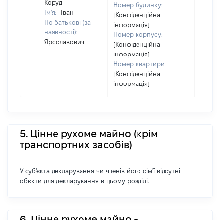
Коруд
Номер будинку:
або ч
Ім'я:
Іван
[Конфіденційна
його сі
По батькові (за
інформація]
наявності):
Номер корпусу:
Ярославович
[Конфіденційна
інформація]
Номер квартири:
[Конфіденційна
інформація]
5. Цінне рухоме майно (крім
транспортних засобів)
У суб'єкта декларування чи членів його сім'ї відсутні
об'єкти для декларування в цьому розділі.
6. Цінне рухоме майно -