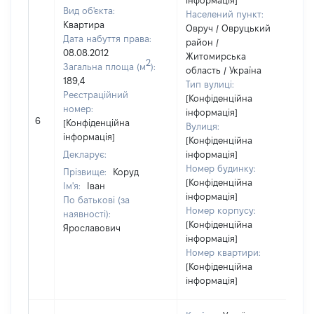
інформація]
Вид об'єкта:
Населений пункт:
Квартира
Овруч / Овруцький
Дата набуття права:
район /
08.08.2012
Житомирська
2
Загальна площа (м
):
область / Україна
189,4
Тип вулиці:
Реєстраційний
[Конфіденційна
номер:
інформація]
6
[Конфіденційна
Вулиця:
інформація]
[Конфіденційна
Декларує:
інформація]
Номер будинку:
Прізвище:
Коруд
[Конфіденційна
Ім'я:
Іван
інформація]
По батькові (за
Номер корпусу:
наявності):
[Конфіденційна
Ярославович
інформація]
Номер квартири:
[Конфіденційна
інформація]