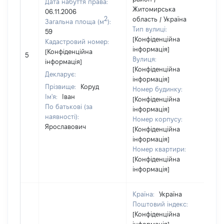
Дата набуття права:
Житомирська
06.11.2006
2
область / Україна
Загальна площа (м
):
Тип вулиці:
59
[Конфіденційна
Кадастровий номер:
інформація]
[Конфіденційна
5
Вулиця:
інформація]
[Конфіденційна
Декларує:
інформація]
Прізвище:
Коруд
Номер будинку:
Ім'я:
Іван
[Конфіденційна
По батькові (за
інформація]
наявності):
Номер корпусу:
Ярославович
[Конфіденційна
інформація]
Номер квартири:
[Конфіденційна
інформація]
Країна:
Україна
Поштовий індекс:
[Конфіденційна