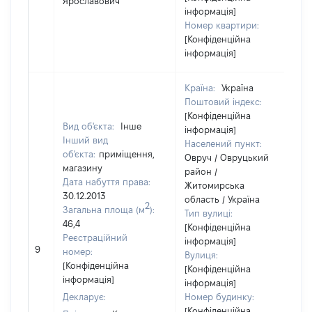
Ярославович
інформація]
Номер квартири:
[Конфіденційна
інформація]
Країна:
Україна
Поштовий індекс:
[Конфіденційна
Вид об'єкта:
Інше
інформація]
Інший вид
Населений пункт:
об'єкта:
приміщення,
Овруч / Овруцький
магазину
район /
Дата набуття права:
Житомирська
30.12.2013
область / Україна
2
Загальна площа (м
):
Тип вулиці:
46,4
[Конфіденційна
Реєстраційний
інформація]
9
номер:
Вулиця:
[Конфіденційна
[Конфіденційна
інформація]
інформація]
Декларує:
Номер будинку:
[Конфіденційна