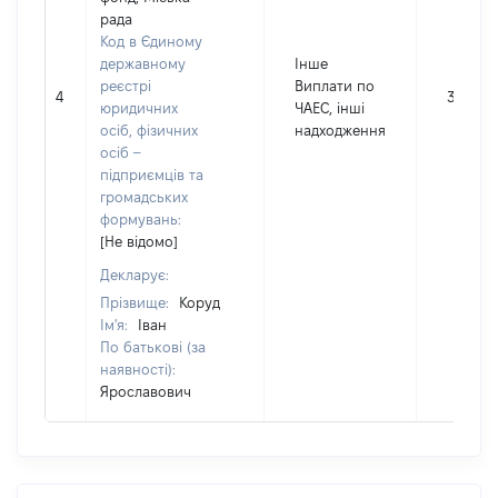
рада
Код в Єдиному
державному
Інше
реєстрі
Виплати по
4
34444
юридичних
ЧАЕС, інші
осіб, фізичних
надходження
осіб –
підприємців та
громадських
формувань:
[Не відомо]
Декларує:
Прізвище:
Коруд
Ім'я:
Іван
По батькові (за
наявності):
Ярославович