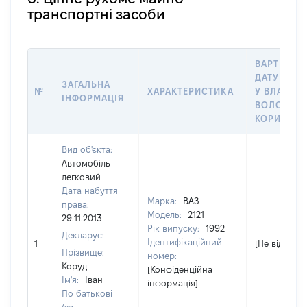
транспортні засоби
ВАРТІСТЬ 
ДАТУ НАБ
ЗАГАЛЬНА
№
ХАРАКТЕРИСТИКА
У ВЛАСНІС
ІНФОРМАЦІЯ
ВОЛОДІНН
КОРИСТУВ
Вид об'єкта:
Автомобіль
легковий
Дата набуття
Марка:
ВАЗ
права:
Модель:
2121
29.11.2013
Рік випуску:
1992
Декларує:
Ідентифікаційний
1
[Не відомо]
Прізвище:
номер:
Коруд
[Конфіденційна
Ім'я:
Іван
інформація]
По батькові