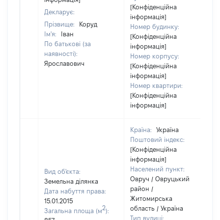
[Конфіденційна
Декларує:
інформація]
Прізвище:
Коруд
Номер будинку:
Ім'я:
Іван
[Конфіденційна
По батькові (за
інформація]
наявності):
Номер корпусу:
Ярославович
[Конфіденційна
інформація]
Номер квартири:
[Конфіденційна
інформація]
Країна:
Україна
Поштовий індекс:
[Конфіденційна
інформація]
Населений пункт:
Вид об'єкта:
Овруч / Овруцький
Земельна ділянка
район /
Дата набуття права:
Житомирська
15.01.2015
2
область / Україна
Загальна площа (м
):
Тип вулиці: