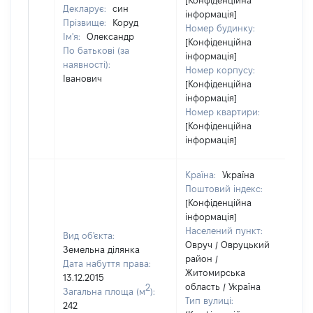
[Конфіденційна
Декларує:
син
інформація]
Прізвище:
Коруд
Номер будинку:
Ім'я:
Олександр
[Конфіденційна
По батькові (за
інформація]
наявності):
Номер корпусу:
Іванович
[Конфіденційна
інформація]
Номер квартири:
[Конфіденційна
інформація]
Країна:
Україна
Поштовий індекс:
[Конфіденційна
інформація]
Населений пункт:
Вид об'єкта:
Овруч / Овруцький
Земельна ділянка
район /
Дата набуття права:
Житомирська
13.12.2015
область / Україна
2
Загальна площа (м
):
Тип вулиці:
242