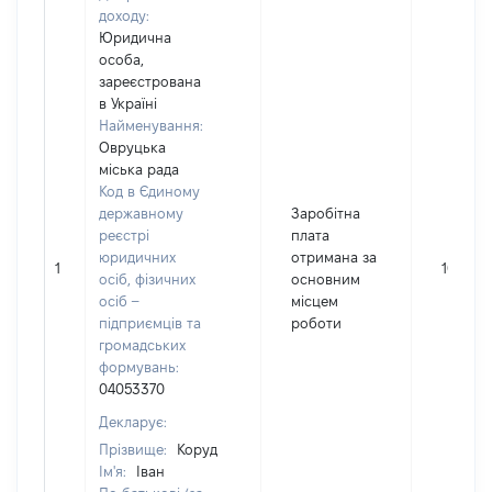
доходу:
Юридична
особа,
зареєстрована
в Україні
Найменування:
Овруцька
міська рада
Код в Єдиному
державному
Заробітна
реєстрі
плата
юридичних
отримана за
1
109897
осіб, фізичних
основним
осіб –
місцем
підприємців та
роботи
громадських
формувань:
04053370
Декларує:
Прізвище:
Коруд
Ім'я:
Іван