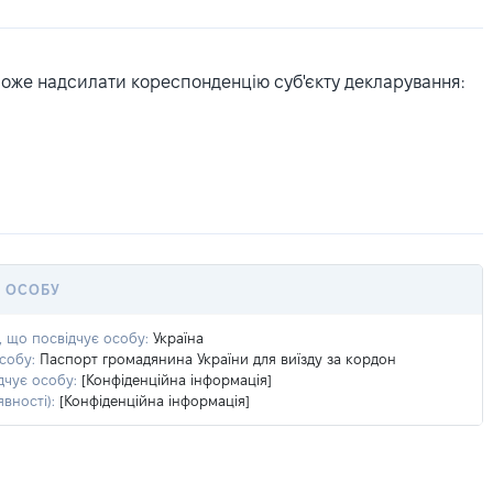
може надсилати кореспонденцію суб'єкту декларування:
Є ОСОБУ
, що посвідчує особу:
Україна
собу:
Паспорт громадянина України для виїзду за кордон
дчує особу:
[Конфіденційна інформація]
вності):
[Конфіденційна інформація]