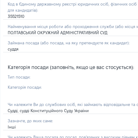
Код в Єдиному державному реєстрі юридичних осіб, фізичних осі
для кандидатів):
35521510
Найменування місця роботи або проходження служби (або місця м
ПОЛТАВСЬКИЙ ОКРУЖНИЙ АДМІНІСТРАТИВНИЙ СУД
Займана посада
(або посада, на яку претендуєте як кандидат)
:
суддя
Категорія посади (заповніть, якщо це вас стосується):
Тип посади:
Категорія посади:
Чи належите Ви до службових осіб, які займають відповідальне та
Судді, судді Конституційного Суду України
Зазначте, до яких саме:
Інші
Чи належить Ваша посада до посад, пов'язаних з високим рівнем к