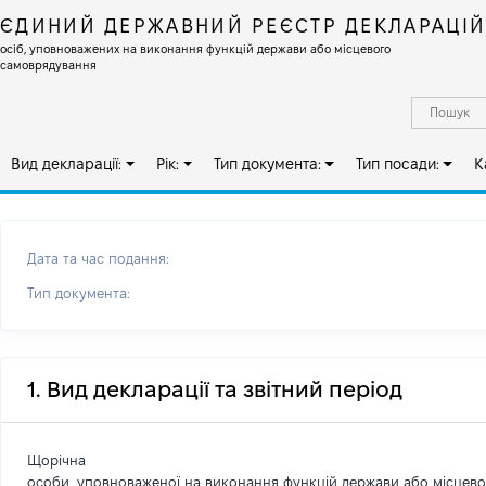
ЄДИНИЙ ДЕРЖАВНИЙ РЕЄСТР ДЕКЛАРАЦІ
осіб, уповноважених на виконання функцій держави або місцевого
самоврядування
Вид декларації:
Рік:
Тип документа:
Тип посади:
К
Дата та час подання:
Тип документа:
1. Вид декларації та звітний період
Щорічна
особи, уповноваженої на виконання функцій держави або місцев