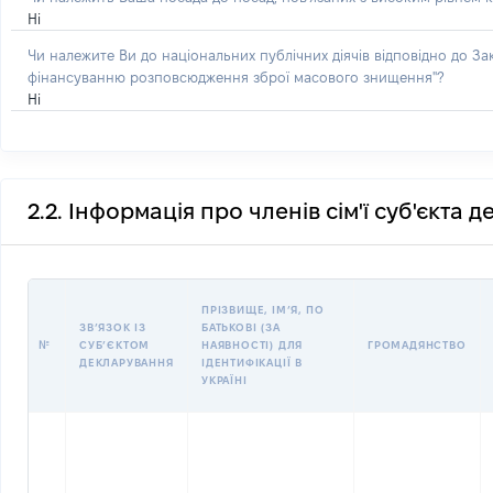
Ні
Чи належите Ви до національних публічних діячів відповідно до З
фінансуванню розповсюдження зброї масового знищення"?
Ні
2.2. Інформація про членів сім'ї суб'єкта 
ПРІЗВИЩЕ, ІМʼЯ, ПО
ЗВʼЯЗОК ІЗ
БАТЬКОВІ (ЗА
№
СУБʼЄКТОМ
НАЯВНОСТІ) ДЛЯ
ГРОМАДЯНСТВО
ДЕКЛАРУВАННЯ
ІДЕНТИФІКАЦІЇ В
УКРАЇНІ