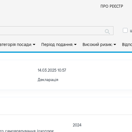
Й
ПРО РЕЄСТР
ш
атегорія посади:
Період подання:
Високий ризик:
Відп
14.03.2025 10:57
Декларація
2024
ого самоврядування (охоплює