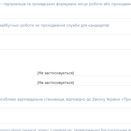
б – підприємців та громадських формувань місця роботи або проходже
айбутньої роботи чи проходження служби для кандидатів):
[Не застосовується]
[Не застосовується]
 особливо відповідальне становище, відповідно до Закону України «Про
орупційних ризиків, згідно з переліком, затвердженим Національним аг