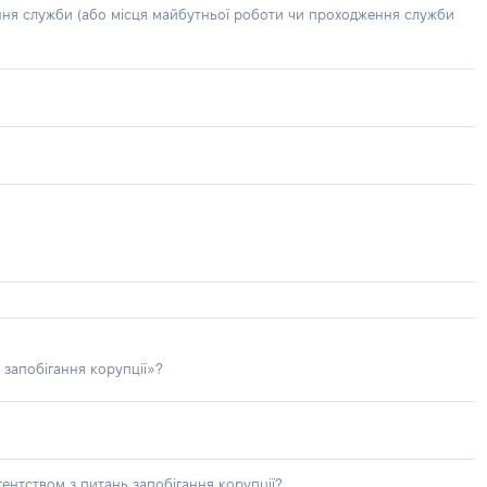
ння служби (або місця майбутньої роботи чи проходження служби
 запобігання корупції»?
ентством з питань запобігання корупції?