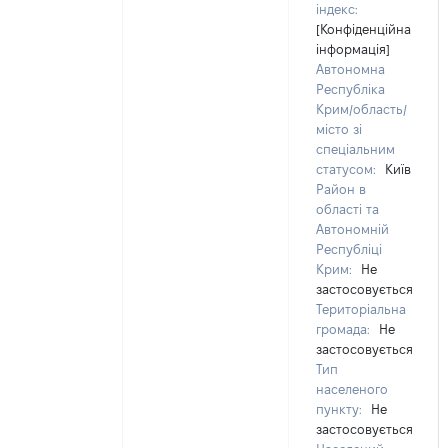
індекс:
[Конфіденційна
інформація]
Автономна
Республіка
Крим/область/
місто зі
спеціальним
статусом:
Київ
Район в
області та
Автономній
Республіці
Крим:
Не
застосовується
Територіальна
громада:
Не
застосовується
Тип
населеного
пункту:
Не
застосовується