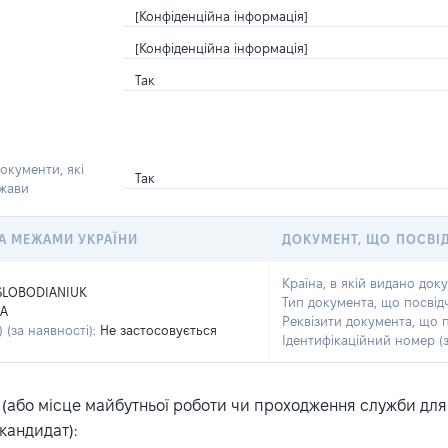
[Конфіденційна інформація]
[Конфіденційна інформація]
Так
окументи, які
Так
ржави
 ЗА МЕЖАМИ УКРАЇНИ
ДОКУМЕНТ, ЩО ПОСВІ
Країна, в якій видано док
SLOBODIANIUK
Тип документа, що посвід
IA
Реквізити документа, що 
 (за наявності):
Не застосовується
Ідентифікаційний номер (з
або місце майбутньої роботи чи проходження служби для ка
кандидат):