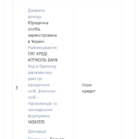
Джерело
доходу:
Юридична
особа,
зареєстрована
в Україні
Найменування:
ПАТ КРЕДІ
АГРІКОЛЬ БАНК
Код в Єдиному
державному
реєстрі
юридичних
Інше
3
3442
осіб, фізичних
кредит
осіб –
підприємців та
громадських
формувань:
14361575
Декларує: