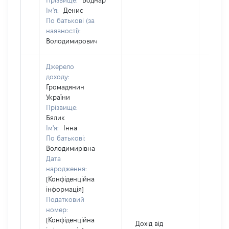
Прізвище:
Боднар
Ім'я:
Денис
По батькові (за
наявності):
Володимирович
Джерело
доходу:
Громадянин
України
Прізвище:
Бялик
Ім'я:
Інна
По батькові:
Володимирівна
Дата
народження:
[Конфіденційна
інформація]
Податковий
номер:
[Конфіденційна
Дохід від