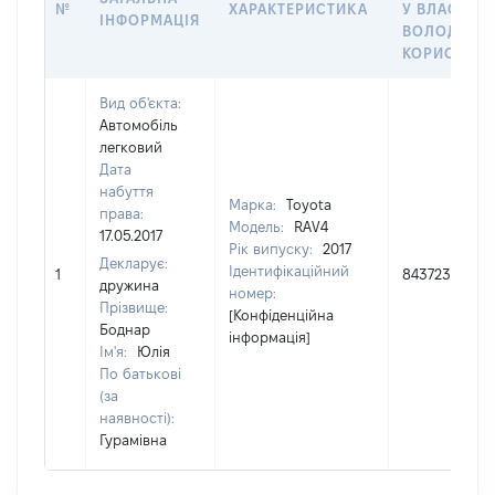
№
ХАРАКТЕРИСТИКА
У ВЛАСНІСТ
ІНФОРМАЦІЯ
ВОЛОДІННЯ
КОРИСТУВ
Вид об'єкта:
Автомобіль
легковий
Дата
набуття
Марка:
Toyota
права:
Модель:
RAV4
17.05.2017
Рік випуску:
2017
Декларує:
Ідентифікаційний
1
843723
дружина
номер:
Прізвище:
[Конфіденційна
Боднар
інформація]
Ім'я:
Юлія
По батькові
(за
наявності):
Гурамівна