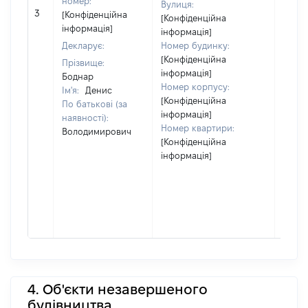
номер:
Вулиця:
[Не
3
[Конфіденційна
[Конфіденційна
відом
інформація]
інформація]
Декларує:
Номер будинку:
[Конфіденційна
Прізвище:
інформація]
Боднар
Номер корпусу:
Ім'я:
Денис
[Конфіденційна
По батькові (за
інформація]
наявності):
Номер квартири:
Володимирович
[Конфіденційна
інформація]
4. Об'єкти незавершеного
будівництва