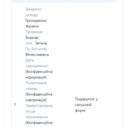
Джерело
доходу:
Громадянин
України
Прізвище:
Боднар
Ім'я:
Тетяна
По батькові:
Вячеславівна
Дата
народження:
[Конфіденційна
інформація]
Податковий
номер:
[Конфіденційна
Подарунок у
інформація]
1
грошовій
1120
Зареєстроване
формі
місце
проживання:
[Конфіденційна