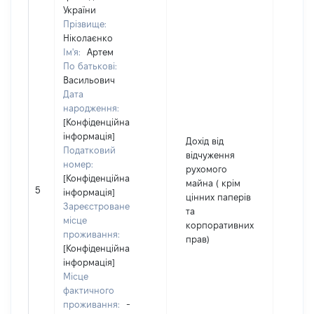
України
Прізвище:
Ніколаєнко
Ім'я:
Артем
По батькові:
Васильович
Дата
народження:
[Конфіденційна
інформація]
Дохід від
Податковий
відчуження
номер:
рухомого
[Конфіденційна
майна ( крім
5
208
інформація]
цінних паперів
Зареєстроване
та
місце
корпоративних
проживання:
прав)
[Конфіденційна
інформація]
Місце
фактичного
проживання:
-