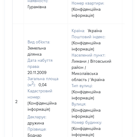
наявності):
Номер квартири:
Гурамівна
[Конфіденційна
інформація]
Країна:
Україна
Поштовий індекс:
Вид об'єкта:
[Конфіденційна
Земельна
інформація]
ділянка
Населений пункт:
Дата набуття
Лимани / Вітовський
права:
район /
20.11.2009
Миколаївська
Загальна площа
область / Україна
2
(м
):
0,04
Тип вулиці:
Кадастровий
[Конфіденційна
номер:
інформація]
[Не
2
[Конфіденційна
Вулиця:
відом
інформація]
[Конфіденційна
інформація]
Декларує:
Номер будинку:
дружина
[Конфіденційна
Прізвище:
інформація]
Боднар