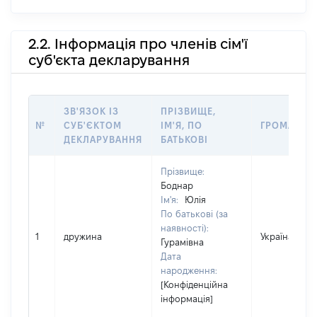
2.2. Інформація про членів сім'ї
суб'єкта декларування
ЗВ'ЯЗОК ІЗ
ПРІЗВИЩЕ,
№
СУБ'ЄКТОМ
ІМ'Я, ПО
ГРОМАДЯН
ДЕКЛАРУВАННЯ
БАТЬКОВІ
Прізвище:
Боднар
Ім'я:
Юлія
По батькові (за
наявності):
1
дружина
Україна
Гурамівна
Дата
народження:
[Конфіденційна
інформація]