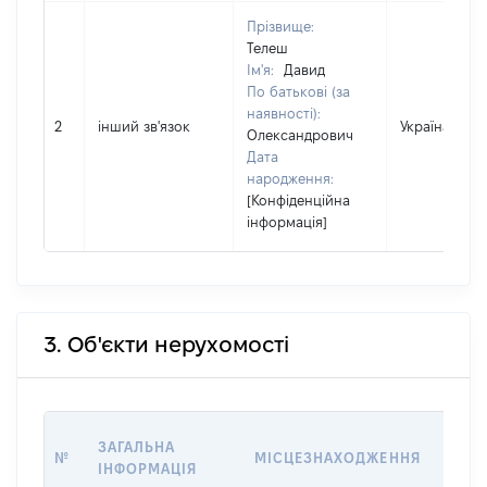
Прізвище:
Телеш
Ім'я:
Давид
По батькові (за
наявності):
2
інший зв'язок
Україна
Олександрович
Дата
народження:
[Конфіденційна
інформація]
3. Об'єкти нерухомості
ВАРТ
ЗАГАЛЬНА
№
МІСЦЕЗНАХОДЖЕННЯ
НА Д
ІНФОРМАЦІЯ
НАБУ