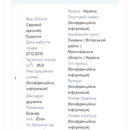
Країна:
Україна
Поштовий індекс:
Вид об'єкта:
[Конфіденційна
Садовий
інформація]
(дачний)
Населений пункт:
будинок
Лимани / Вітовський
Дата набуття
район /
права:
Миколаївська
27.12.2010
область / Україна
Загальна площа
Тип вулиці:
2
(м
):
45,9
[Конфіденційна
Реєстраційний
інформація]
[Не
номер:
1
Вулиця:
відом
[Конфіденційна
[Конфіденційна
інформація]
інформація]
Декларує:
Номер будинку:
дружина
[Конфіденційна
Прізвище:
інформація]
Боднар
Номер корпусу:
Ім'я:
Юлія
[Конфіденційна
По батькові (за
інформація]