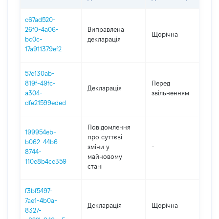
c67ad520-
26f0-4a06-
Виправлена
Щорічна
20
bc0c-
декларація
17a911379ef2
57e130ab-
01.
819f-49fc-
Перед
Декларація
-
a304-
звільненням
08.
dfe21599eded
Повідомлення
199954eb-
про суттєві
b062-44b6-
зміни y
-
20
8744-
майновому
110e8b4ce359
стані
f3bf5497-
7ae1-4b0a-
Декларація
Щорічна
20
8327-