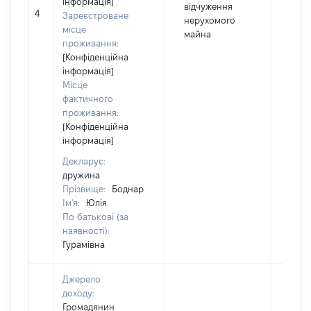
інформація]
відчуження
4
1560
Зареєстроване
нерухомого
місце
майна
проживання:
[Конфіденційна
інформація]
Місце
фактичного
проживання:
[Конфіденційна
інформація]
Декларує:
дружина
Прізвище:
Боднар
Ім'я:
Юлія
По батькові (за
наявності):
Гурамівна
Джерело
доходу:
Громадянин