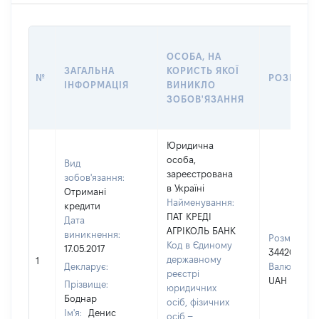
ОСОБА, НА
ЗАГАЛЬНА
КОРИСТЬ ЯКОЇ
№
РОЗМІР
ІНФОРМАЦІЯ
ВИНИКЛО
ЗОБОВ'ЯЗАННЯ
Юридична
особа,
Вид
зареєстрована
зобов'язання:
в Україні
Отримані
Найменування:
кредити
ПАТ КРЕДІ
Дата
АГРІКОЛЬ БАНК
виникнення:
Розмір:
Код в Єдиному
17.05.2017
344204
державному
1
Декларує:
Валюта:
реєстрі
UAH
Прізвище:
юридичних
Боднар
осіб, фізичних
Ім'я:
Денис
осіб –