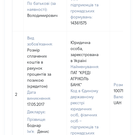
По батькові (за
підприємців та
наявності):
громадських
Володимирович
формувань:
14361575
Вид
Юридична
зобов'язання:
особа,
Розмір
зареєстрована
сплачених
в Україні
коштів в
Найменування:
рахунок
ПАТ "КРЕДІ
процентів за
АГРІКОЛЬ
позикою
БАНК"
Розмір:
(кредитом)
Код в Єдиному
100718
Дата
2
державному
Валюта:
виникнення:
реєстрі
UAH
17.05.2017
юридичних
Декларує:
осіб, фізичних
Прізвище:
осіб –
Боднар
підприємців та
Ім'я:
Денис
громадських