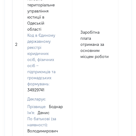
територіальне
управління
юстиції в
Одеській
області
Заробітна
Код в Єдиному
плата
державному
2
отримана за
3809
реєстрі
основним
юридичних
місцем роботи
осіб, фізичних
осіб –
підприємців та
громадських
формувань:
34929741
Декларує:
Прізвище:
Боднар
Ім'я:
Денис
По батькові (за
наявності):
Володимирович