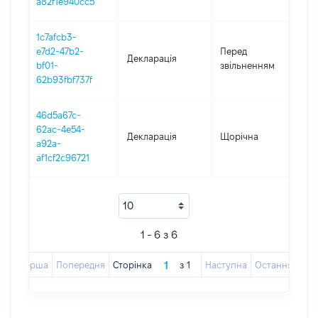
a82f1e940cc5
1c7afcb3-
01.
e7d2-47b2-
Перед
Декларація
-
bf01-
звільненням
02
62b93fbf737f
46d5a67c-
62ac-4e54-
Декларація
Щорічна
20
a92a-
af1cf2c96721
1 - 6 з 6
Перша
Попередня
Сторінка
з
1
Наступна
Остання