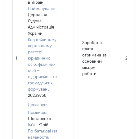
в Україні
Найменування:
Державна
Судова
Адміністрація
України
Код в Єдиному
Заробітна
державному
плата
реєстрі
отримана за
1
юридичних
29803
основним
осіб, фізичних
місцем
осіб –
роботи
підприємців та
громадських
формувань:
26239738
Декларує:
Прізвище:
Шофаренко
Ім'я:
Юрій
По батькові (за
наявності):