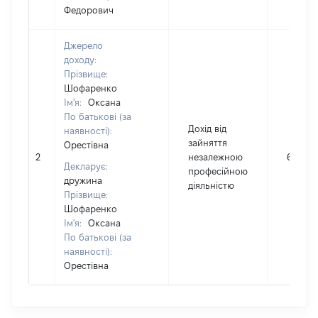
Федорович
Джерело
доходу:
Прізвище:
Шофаренко
Ім'я:
Оксана
По батькові (за
Дохід від
наявності):
зайняття
Орестівна
2
незалежною
6000
Декларує:
професійною
дружина
діяльністю
Прізвище:
Шофаренко
Ім'я:
Оксана
По батькові (за
наявності):
Орестівна