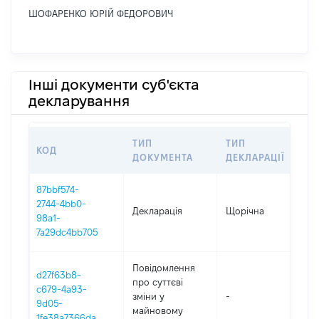
ШОФАРЕНКО ЮРІЙ ФЕДОРОВИЧ
Інші документи суб'єкта
декларування
ТИП
ТИП
КОД
ПЕ
ДОКУМЕНТА
ДЕКЛАРАЦІЇ
87bbf574-
2744-4bb0-
Декларація
Щорічна
202
98a1-
7a29dc4bb705
Повідомлення
d27f63b8-
про суттєві
c679-4a93-
зміни y
-
202
9d05-
майновому
1fe38a7366da