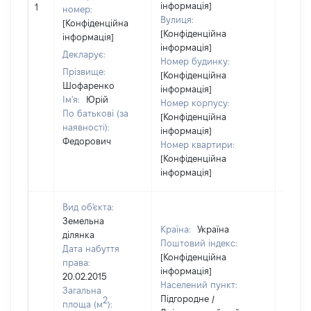
інформація]
1
40000
номер:
Вулиця:
[Конфіденційна
[Конфіденційна
інформація]
інформація]
Декларує:
Номер будинку:
Прізвище:
[Конфіденційна
Шофаренко
інформація]
Ім'я:
Юрій
Номер корпусу:
По батькові (за
[Конфіденційна
наявності):
інформація]
Федорович
Номер квартири:
[Конфіденційна
інформація]
Вид об'єкта:
Земельна
Країна:
Україна
ділянка
Поштовий індекс:
Дата набуття
[Конфіденційна
права:
інформація]
20.02.2015
Населений пункт:
Загальна
Підгородне /
2
площа (м
):