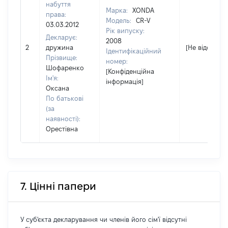
набуття
Марка:
XONDA
права:
Модель:
CR-V
03.03.2012
Рік випуску:
Декларує:
2008
2
дружина
[Не відомо]
Ідентифікаційний
Прізвище:
номер:
Шофаренко
[Конфіденційна
Ім'я:
інформація]
Оксана
По батькові
(за
наявності):
Орестівна
7. Цінні папери
У суб'єкта декларування чи членів його сім'ї відсутні