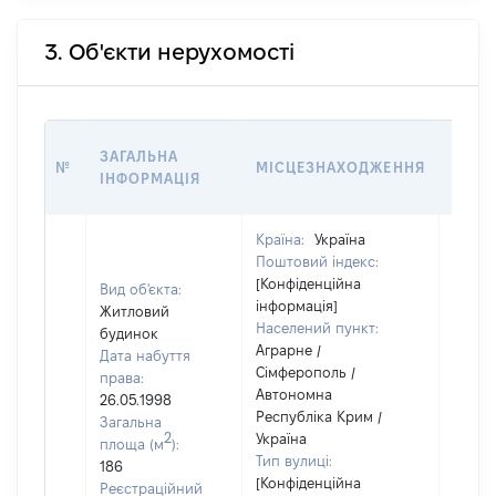
3. Об'єкти нерухомості
ВАРТ
ЗАГАЛЬНА
№
МІСЦЕЗНАХОДЖЕННЯ
НА Д
ІНФОРМАЦІЯ
НАБУ
Країна:
Україна
Поштовий індекс:
[Конфіденційна
Вид об'єкта:
інформація]
Житловий
Населений пункт:
будинок
Аграрне /
Дата набуття
Сімферополь /
права:
Автономна
26.05.1998
Республіка Крим /
Загальна
2
Україна
площа (м
):
Тип вулиці:
186
[Конфіденційна
Реєстраційний