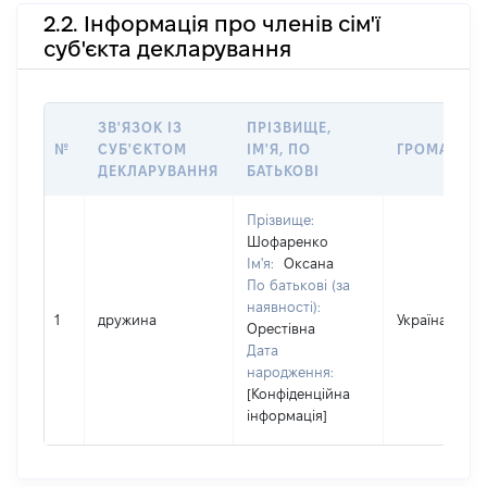
2.2. Інформація про членів сім'ї
суб'єкта декларування
ЗВ'ЯЗОК ІЗ
ПРІЗВИЩЕ,
№
СУБ'ЄКТОМ
ІМ'Я, ПО
ГРОМАДЯН
ДЕКЛАРУВАННЯ
БАТЬКОВІ
Прізвище:
Шофаренко
Ім'я:
Оксана
По батькові (за
наявності):
1
дружина
Україна
Орестівна
Дата
народження:
[Конфіденційна
інформація]