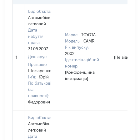
Вид об'єкта:
Автомобіль
легковий
Дата
Марка:
TOYOTA
набуття
Модель:
CAMRI
права:
Рік випуску:
31.05.2007
2002
Декларує:
1
[Не відомо]
Ідентифікаційний
Прізвище:
номер:
Шофаренко
[Конфіденційна
Ім'я:
Юрій
інформація]
По батькові
(за
наявності):
Федорович
Вид об'єкта:
Автомобіль
легковий
Дата