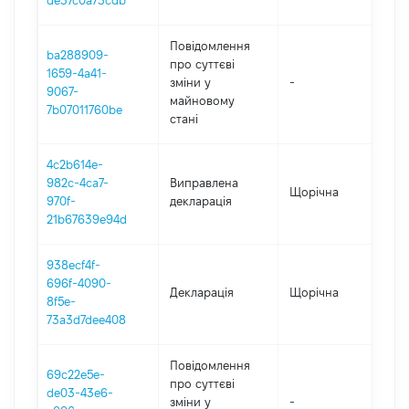
de37c0a73cdb
Повідомлення
ba288909-
про суттєві
1659-4a41-
зміни y
-
20
9067-
майновому
7b07011760be
стані
4c2b614e-
982c-4ca7-
Виправлена
Щорічна
202
970f-
декларація
21b67639e94d
938ecf4f-
696f-4090-
Декларація
Щорічна
202
8f5e-
73a3d7dee408
Повідомлення
69c22e5e-
про суттєві
de03-43e6-
зміни y
-
202