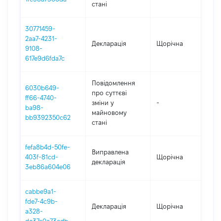
стані
30771459-
2aa7-4231-
Декларація
Щорічна
202
9108-
617e9d6fda7c
Повідомлення
6030b649-
про суттєві
ff66-4740-
зміни y
-
202
ba98-
майновому
bb9392350c62
стані
fefa8b4d-50fe-
Виправлена
403f-81cd-
Щорічна
20
декларація
3eb86a604e06
cabbe9a1-
fde7-4c9b-
Декларація
Щорічна
20
a328-