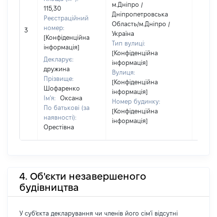
м.Дніпро /
115,30
Дніпропетровська
Реєстраційний
Область/м.Дніпро /
номер:
3
14860
Україна
[Конфіденційна
Тип вулиці:
інформація]
[Конфіденційна
Декларує:
інформація]
дружина
Вулиця:
Прізвище:
[Конфіденційна
Шофаренко
інформація]
Ім'я:
Оксана
Номер будинку:
По батькові (за
[Конфіденційна
наявності):
інформація]
Орестівна
4. Об'єкти незавершеного
будівництва
У суб'єкта декларування чи членів його сім'ї відсутні