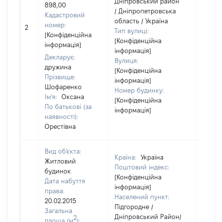
Дніпровський район
898,00
/ Дніпропетровська
Кадастровий
область / Україна
номер:
2
135110
Тип вулиці:
[Конфіденційна
[Конфіденційна
інформація]
інформація]
Декларує:
Вулиця:
дружина
[Конфіденційна
Прізвище:
інформація]
Шофаренко
Номер будинку:
Ім'я:
Оксана
[Конфіденційна
По батькові (за
інформація]
наявності):
Орестівна
Вид об'єкта:
Країна:
Україна
Житловий
Поштовий індекс:
будинок
[Конфіденційна
Дата набуття
інформація]
права:
Населений пункт:
20.02.2015
Підгородне /
Загальна
Дніпровський Район/
2
площа (м
):