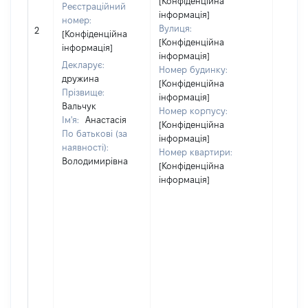
[Конфіденційна
Реєстраційний
інформація]
номер:
[Не
Вулиця:
2
[Конфіденційна
відом
[Конфіденційна
інформація]
інформація]
Декларує:
Номер будинку:
дружина
[Конфіденційна
Прізвище:
інформація]
Вальчук
Номер корпусу:
Ім'я:
Анастасія
[Конфіденційна
По батькові (за
інформація]
наявності):
Номер квартири:
Володимирівна
[Конфіденційна
інформація]