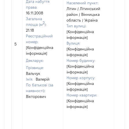
Дата набуття
Населений пункт:
права:
Літин / Літинський
16.11.2008
район / Вінницька
Загальна
область / Україна
2
площа (м
):
Тип вулиці:
21.18
[Конфіденційна
Реєстраційний
інформація]
[Не
номер:
Вулиця:
5
відом
[Конфіденційна
[Конфіденційна
інформація]
інформація]
Декларує:
Номер будинку:
[Конфіденційна
Прізвище:
інформація]
Вальчук
Номер корпусу:
Ім'я:
Валерій
[Конфіденційна
По батькові (за
інформація]
наявності):
Номер квартири:
Вікторович
[Конфіденційна
інформація]