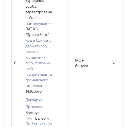
Юридична
особа,
зареєстрована
в Україні
Найменування:
ПАТ КБ
"ПриватБанк"
Код в Єдиному
державному
реєстрі
юридичних
Інше
6
осіб, фізичних
61
бонуси
осіб –
підприємців та
громадських
формувань:
14360570
Декларує:
Прізвище:
Вальчук
Ім'я:
Валерій
По батькові (за