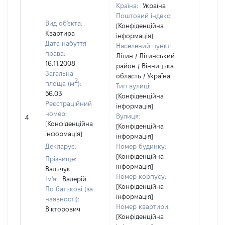
Країна:
Україна
Поштовий індекс:
Вид об'єкта:
[Конфіденційна
Квартира
інформація]
Дата набуття
Населений пункт:
права:
Літин / Літинський
16.11.2008
район / Вінницька
Загальна
область / Україна
2
площа (м
):
Тип вулиці:
56.03
[Конфіденційна
Реєстраційний
інформація]
[Не
номер:
Вулиця:
4
відом
[Конфіденційна
[Конфіденційна
інформація]
інформація]
Декларує:
Номер будинку:
[Конфіденційна
Прізвище:
інформація]
Вальчук
Номер корпусу:
Ім'я:
Валерій
[Конфіденційна
По батькові (за
інформація]
наявності):
Номер квартири:
Вікторович
[Конфіденційна