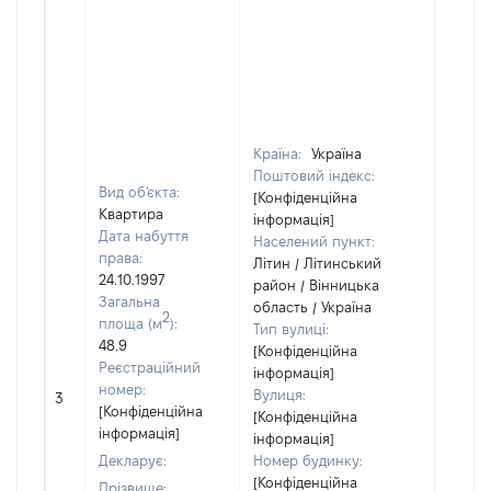
Країна:
Україна
Поштовий індекс:
Вид об'єкта:
[Конфіденційна
Квартира
інформація]
Дата набуття
Населений пункт:
права:
Літин / Літинський
24.10.1997
район / Вінницька
Загальна
область / Україна
2
площа (м
):
Тип вулиці:
48.9
[Конфіденційна
Реєстраційний
інформація]
[Не
номер:
Вулиця:
3
відом
[Конфіденційна
[Конфіденційна
інформація]
інформація]
Декларує:
Номер будинку:
[Конфіденційна
Прізвище: