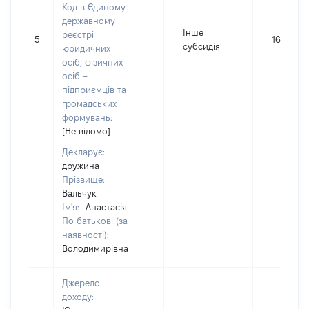
Код в Єдиному
державному
Інше
реєстрі
5
16204
субсидія
юридичних
осіб, фізичних
осіб –
підприємців та
громадських
формувань:
[Не відомо]
Декларує:
дружина
Прізвище:
Вальчук
Ім'я:
Анастасія
По батькові (за
наявності):
Володимирівна
Джерело
доходу: