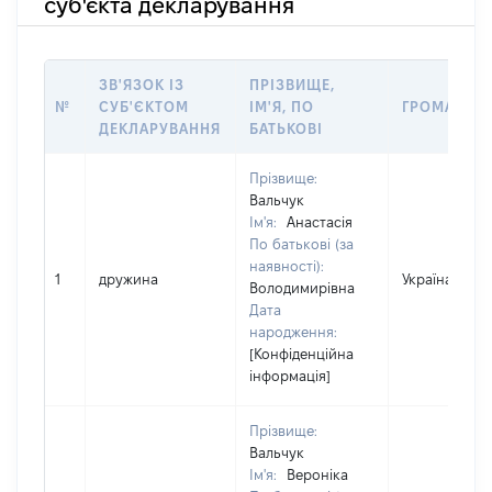
суб'єкта декларування
ЗВ'ЯЗОК ІЗ
ПРІЗВИЩЕ,
№
СУБ'ЄКТОМ
ІМ'Я, ПО
ГРОМАДЯН
ДЕКЛАРУВАННЯ
БАТЬКОВІ
Прізвище:
Вальчук
Ім'я:
Анастасія
По батькові (за
наявності):
1
дружина
Україна
Володимирівна
Дата
народження:
[Конфіденційна
інформація]
Прізвище:
Вальчук
Ім'я:
Вероніка