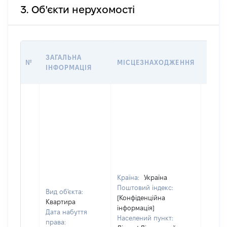
3. Об'єкти нерухомості
ВАРТ
ЗАГАЛЬНА
№
МІСЦЕЗНАХОДЖЕННЯ
НА Д
ІНФОРМАЦІЯ
НАБУ
Країна:
Україна
Поштовий індекс:
Вид об'єкта:
[Конфіденційна
Квартира
інформація]
Дата набуття
Населений пункт:
права: