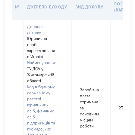
РОЗМІР
№
ДЖЕРЕЛО ДОХОДУ
ВИД ДОХОДУ
(ВАРТІСТ
Джерело
доходу:
Юридична
особа,
зареєстрована
в Україні
Найменування:
ТУ ДСА у
Житомирській
області
Код в Єдиному
Заробітна
державному
плата
реєстрі
отримана
юридичних
1
за
234365
осіб, фізичних
основним
осіб –
місцем
підприємців та
роботи
громадських