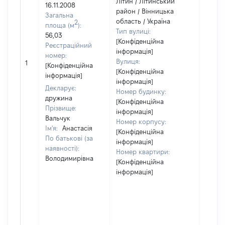
Літин / Літинський
16.11.2008
район / Вінницька
Загальна
область / Україна
2
площа (м
):
Тип вулиці:
56,03
[Конфіденційна
Реєстраційний
інформація]
номер:
[Не
Вулиця:
1
[Конфіденційна
відом
[Конфіденційна
інформація]
інформація]
Декларує:
Номер будинку:
дружина
[Конфіденційна
Прізвище:
інформація]
Вальчук
Номер корпусу:
Ім'я:
Анастасія
[Конфіденційна
По батькові (за
інформація]
наявності):
Номер квартири:
Володимирівна
[Конфіденційна
інформація]