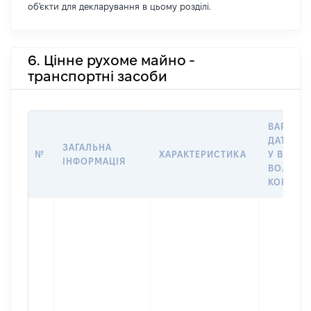
об'єкти для декларування в цьому розділі.
6. Цінне рухоме майно -
транспортні засоби
ВАРТІСТ
ДАТУ НА
ЗАГАЛЬНА
№
ХАРАКТЕРИСТИКА
У ВЛАСН
ІНФОРМАЦІЯ
ВОЛОДІ
КОРИСТ