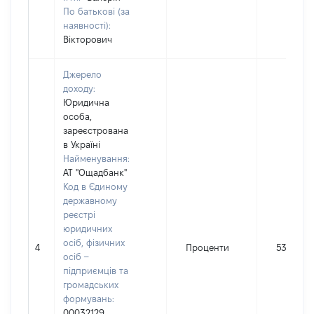
По батькові (за
наявності):
Вікторович
Джерело
доходу:
Юридична
особа,
зареєстрована
в Україні
Найменування:
АТ "Ощадбанк"
Код в Єдиному
державному
реєстрі
юридичних
осіб, фізичних
4
Проценти
5379
осіб –
підприємців та
громадських
формувань:
00032129