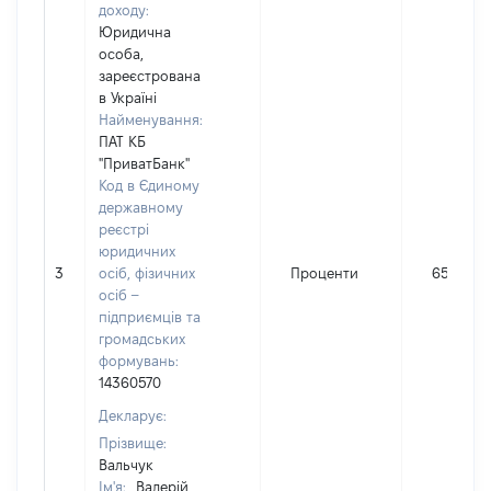
доходу:
Юридична
особа,
зареєстрована
в Україні
Найменування:
ПАТ КБ
"ПриватБанк"
Код в Єдиному
державному
реєстрі
юридичних
3
осіб, фізичних
Проценти
656
осіб –
підприємців та
громадських
формувань:
14360570
Декларує:
Прізвище:
Вальчук
Ім'я:
Валерій