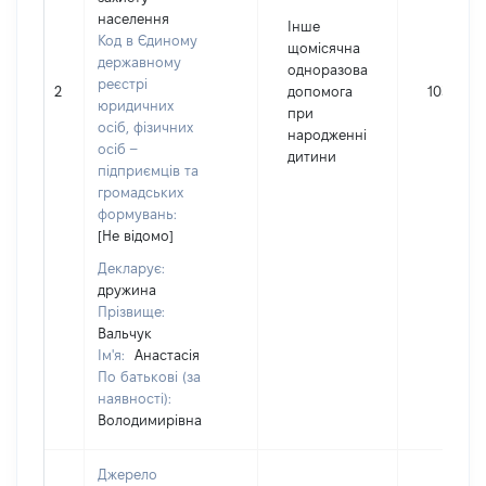
населення
Інше
Код в Єдиному
щомісячна
державному
одноразова
реєстрі
2
допомога
10320
юридичних
при
осіб, фізичних
народженні
осіб –
дитини
підприємців та
громадських
формувань:
[Не відомо]
Декларує:
дружина
Прізвище:
Вальчук
Ім'я:
Анастасія
По батькові (за
наявності):
Володимирівна
Джерело