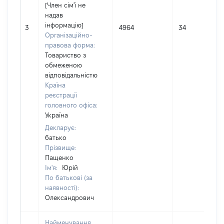
[Член сім'ї не
надав
інформацію]
3
4964
34
Організаційно-
правова форма:
Товариство з
обмеженою
відповідальністю
Країна
реєстрації
головного офіса:
Україна
Декларує:
батько
Прізвище:
Пащенко
Ім'я:
Юрій
По батькові (за
наявності):
Олександрович
Найменування