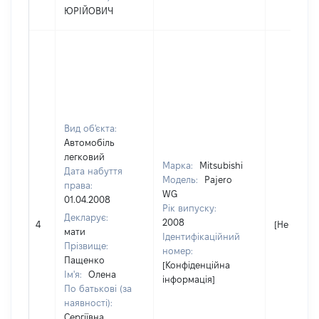
ЮРІЙОВИЧ
Вид об'єкта:
Автомобіль
легковий
Марка:
Mitsubishi
Дата набуття
Модель:
Pajero
права:
WG
01.04.2008
Рік випуску:
Декларує:
2008
4
[Не відом
мати
Ідентифікаційний
Прізвище:
номер:
Пащенко
[Конфіденційна
Ім'я:
Олена
інформація]
По батькові (за
наявності):
Сергіївна