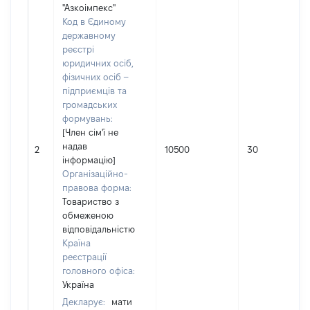
"Азкоімпекс"
Код в Єдиному
державному
реєстрі
юридичних осіб,
фізичних осіб –
підприємців та
громадських
формувань:
[Член сім'ї не
надав
2
10500
30
інформацію]
Організаційно-
правова форма:
Товариство з
обмеженою
відповідальністю
Країна
реєстрації
головного офіса:
Україна
Декларує:
мати