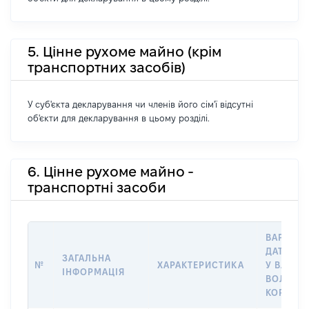
5. Цінне рухоме майно (крім
транспортних засобів)
У суб'єкта декларування чи членів його сім'ї відсутні
об'єкти для декларування в цьому розділі.
6. Цінне рухоме майно -
транспортні засоби
ВАРТІСТ
ДАТУ НА
ЗАГАЛЬНА
№
ХАРАКТЕРИСТИКА
У ВЛАСН
ІНФОРМАЦІЯ
ВОЛОДІ
КОРИСТ