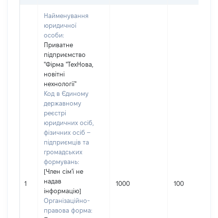
Найменування
юридичної
особи:
Приватне
підприємство
"Фірма "ТехНова,
новітні
нехнології"
Код в Єдиному
державному
реєстрі
юридичних осіб,
фізичних осіб –
підприємців та
громадських
формувань:
[Член сім'ї не
надав
1
1000
100
інформацію]
Організаційно-
правова форма: