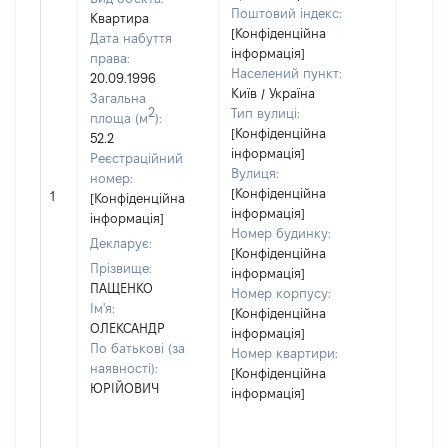
Поштовий індекс:
Квартира
[Конфіденційна
Дата набуття
інформація]
права:
Населений пункт:
20.09.1996
Київ / Україна
Загальна
2
Тип вулиці:
площа (м
):
[Конфіденційна
52.2
інформація]
Реєстраційний
Вулиця:
номер:
[Не
[Конфіденційна
1
[Конфіденційна
відом
інформація]
інформація]
Номер будинку:
Декларує:
[Конфіденційна
Прізвище:
інформація]
ПАЩЕНКО
Номер корпусу:
Ім'я:
[Конфіденційна
ОЛЕКСАНДР
інформація]
По батькові (за
Номер квартири:
наявності):
[Конфіденційна
ЮРІЙОВИЧ
інформація]