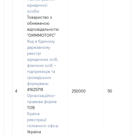
юридичної
особи:
Товариство з
обмеженою
відповідальністю
"ОМММОТОРС"
Код в Єдиному
державному
реєстрі
юридичних осіб,
фізичних осіб –
підприємців та
громадських
формувань:
41625719
4
250000
50
Організаційно-
правова форма:
ТОВ
Країна
реєстрації
головного офіса:
Україна