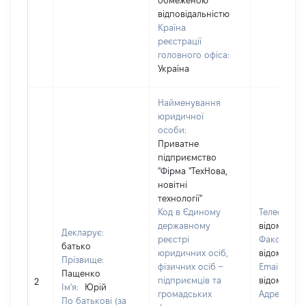
обмеженою
відповідальністю
Країна
реєстрації
головного офіса:
Україна
Найменування
юридичної
особи:
Приватне
підприємство
"Фірма "ТехНова,
новітні
технології"
Код в Єдиному
Телефон:
державному
відомо]
Декларує:
реєстрі
Факс:
[Не
батько
юридичних осіб,
відомо]
Прізвище:
фізичних осіб –
Email:
[Не
Пащенко
підприємців та
відомо]
2
Ім'я:
Юрій
громадських
Адреса
По батькові (за