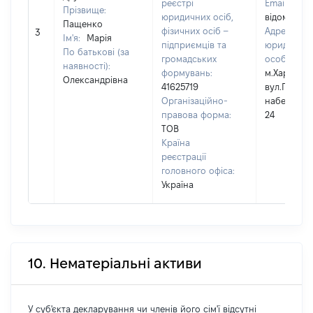
реєстрі
Email:
[Не
Прізвище:
юридичних осіб,
відомо]
Пащенко
фізичних осіб –
Адреса
3
Ім'я:
Марія
підприємців та
юридичної
По батькові (за
громадських
особи:
наявності):
формувань:
м.Харків,
Олександрівна
41625719
вул.Гімназ
Організаційно-
набережна,
правова форма:
24
ТОВ
Країна
реєстрації
головного офіса:
Україна
10. Нематеріальні активи
У суб'єкта декларування чи членів його сім'ї відсутні