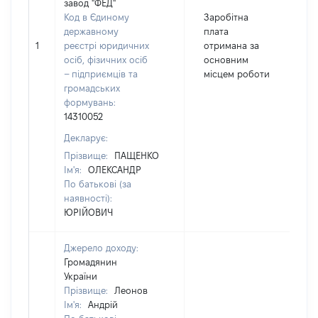
завод "ФЕД"
Код в Єдиному
Заробітна
державному
плата
1
реєстрі юридичних
отримана за
1
осіб, фізичних осіб
основним
– підприємців та
місцем роботи
громадських
формувань:
14310052
Декларує:
Прізвище:
ПАЩЕНКО
Ім'я:
ОЛЕКСАНДР
По батькові (за
наявності):
ЮРІЙОВИЧ
Джерело доходу:
Громадянин
України
Прізвище:
Леонов
Ім'я:
Андрій