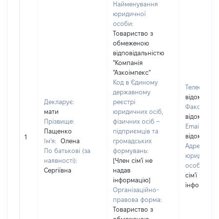
Найменування
юридичної
особи:
Товариство з
обмеженою
відповідальністю
"Компанія
"Азкоімпекс"
Код в Єдиному
Телефон:
державному
відомо]
Декларує:
реєстрі
Факс:
[Не
мати
юридичних осіб,
відомо]
Прізвище:
фізичних осіб –
Email:
[Не
Пащенко
підприємців та
відомо]
1
Ім'я:
Олена
громадських
Адреса
По батькові (за
формувань:
юридичної
наявності):
[Член сім'ї не
особи:
[Ч
Сергіївна
надав
сім'ї не на
інформацію]
інформаці
Організаційно-
правова форма:
Товариство з