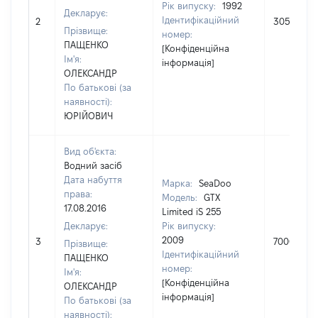
Рік випуску:
1992
Декларує:
Ідентифікаційний
2
3050
Прізвище:
номер:
ПАЩЕНКО
[Конфіденційна
Ім'я:
інформація]
ОЛЕКСАНДР
По батькові (за
наявності):
ЮРІЙОВИЧ
Вид об'єкта:
Водний засіб
Дата набуття
Марка:
SeaDoo
права:
Модель:
GTX
17.08.2016
Limited iS 255
Декларує:
Рік випуску:
2009
3
7000
Прізвище:
Ідентифікаційний
ПАЩЕНКО
номер:
Ім'я:
[Конфіденційна
ОЛЕКСАНДР
інформація]
По батькові (за
наявності):