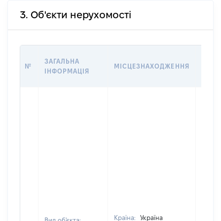
3. Об'єкти нерухомості
ВАРТ
ЗАГАЛЬНА
№
МІСЦЕЗНАХОДЖЕННЯ
НА Д
ІНФОРМАЦІЯ
НАБУ
Країна:
Україна
Вид об'єкта: