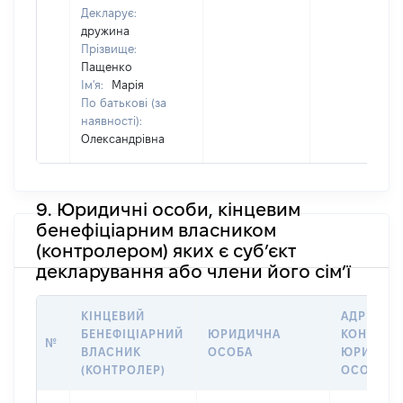
Декларує:
дружина
Прізвище:
Пащенко
Ім'я:
Марія
По батькові (за
наявності):
Олександрівна
9. Юридичні особи, кінцевим
бенефіціарним власником
(контролером) яких є суб’єкт
декларування або члени його сім’ї
КІНЦЕВИЙ
АДРЕСА Т
БЕНЕФІЦІАРНИЙ
ЮРИДИЧНА
КОНТАКТ
№
ВЛАСНИК
ОСОБА
ЮРИДИЧН
(КОНТРОЛЕР)
ОСОБИ