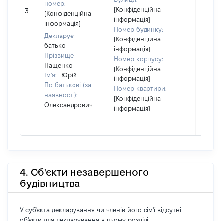
номер:
[Не
[Конфіденційна
3
[Конфіденційна
відом
інформація]
інформація]
Номер будинку:
Декларує:
[Конфіденційна
батько
інформація]
Прізвище:
Номер корпусу:
Пащенко
[Конфіденційна
Ім'я:
Юрій
інформація]
По батькові (за
Номер квартири:
наявності):
[Конфіденційна
Олександрович
інформація]
4. Об'єкти незавершеного
будівництва
У суб'єкта декларування чи членів його сім'ї відсутні
об'єкти для декларування в цьому розділі.