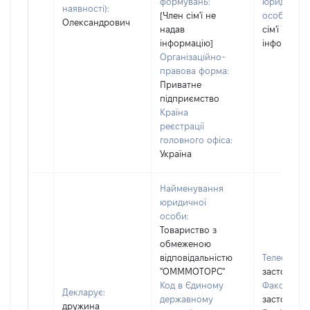
формувань:
юридичної
наявності):
[Член сім'ї не
особи:
[Ч
Олександрович
надав
сім'ї не на
інформацію]
інформаці
Організаційно-
правова форма:
Приватне
підприємство
Країна
реєстрації
головного офіса:
Україна
Найменування
юридичної
особи:
Товариство з
обмеженою
відповідальністю
Телефон:
"ОМММОТОРС"
застосовує
Код в Єдиному
Факс:
[Не
Декларує:
державному
застосовує
дружина