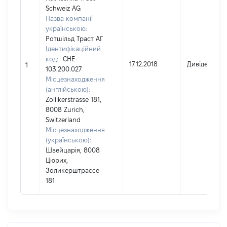
Schweiz AG
Назва компанії
українською:
Ротшільд Траст АГ
Ідентифікаційний
код:
CHE-
17.12.2018
Дивіденди
1
103.200.027
Місцезнаходження
(англійською):
Zollikerstrasse 181,
8008 Zurich,
Switzerland
Місцезнаходження
(українською):
Швейцарія, 8008
Цюрих,
Золикерштрассе
181