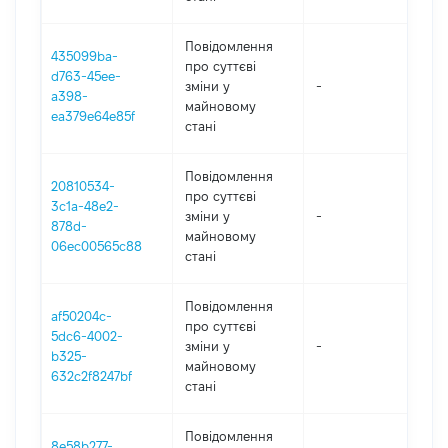
Повідомлення
435099ba-
про суттєві
d763-45ee-
зміни y
-
202
a398-
майновому
ea379e64e85f
стані
Повідомлення
20810534-
про суттєві
3c1a-48e2-
зміни y
-
202
878d-
майновому
06ec00565c88
стані
Повідомлення
af50204c-
про суттєві
5dc6-4002-
зміни y
-
202
b325-
майновому
632c2f8247bf
стані
Повідомлення
8e58b277-