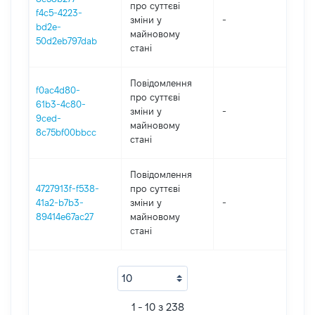
про суттєві
f4c5-4223-
зміни y
-
202
bd2e-
майновому
50d2eb797dab
стані
Повідомлення
f0ac4d80-
про суттєві
61b3-4c80-
зміни y
-
202
9ced-
майновому
8c75bf00bbcc
стані
Повідомлення
4727913f-f538-
про суттєві
41a2-b7b3-
зміни y
-
202
89414e67ac27
майновому
стані
1 - 10 з 238