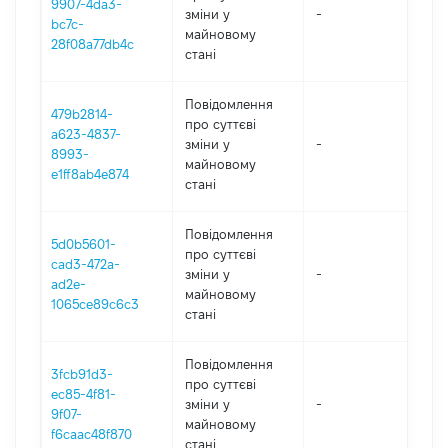
9907-4da3-
зміни y
-
202
bc7c-
майновому
28f08a77db4c
стані
Повідомлення
479b2814-
про суттєві
a623-4837-
зміни y
-
202
8993-
майновому
e1ff8ab4e874
стані
Повідомлення
5d0b5601-
про суттєві
cad3-472a-
зміни y
-
202
ad2e-
майновому
1065ce89c6c3
стані
Повідомлення
3fcb91d3-
про суттєві
ec85-4f81-
зміни y
-
202
9f07-
майновому
f6caac48f870
стані