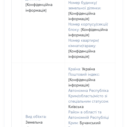
Номер будинку/
[Конфіденційна
земельної ділянки:
інформація]
[Конфіденційна
інформація]
Номер корпусу/секції/
блоку:
[Конфіденційна
інформація]
Номер квартири/
кімнати/гаражу:
[Конфіденційна
інформація]
Країна:
Україна
Поштовий індекс:
[Конфіденційна
інформація]
Автономна Республіка
Крим/область/місто зі
спеціальним статусом:
Київська
Район в області та
Вид об'єкта:
Автономній Республіці
Земельна
Крим:
Бучанський