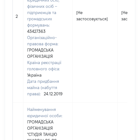
юридичних осіб,
фізичних осіб –
підприємців та
[Не
[Не
2
громадських
застосовується]
застосов
формувань:
43427363
Організаційно-
правова форма:
ГРОМАДСЬКА
ОРГАНІЗАЦІЯ
Країна реєстрації
головного офіса:
Україна
Дата придбання
майна (набуття
права):
24.12.2019
Найменування
юридичної особи:
ГРОМАДСЬКА
ОРГАНІЗАЦІЯ
"СТУДІЯ ТАНЦЮ