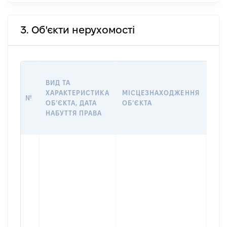
3. Об'єкти нерухомості
ВАР
ВИД ТА
ДАТ
ХАРАКТЕРИСТИКА
МІСЦЕЗНАХОДЖЕННЯ
ПРА
№
ОБʼЄКТА, ДАТА
ОБʼЄКТА
ОС
НАБУТТЯ ПРАВА
ГР
ОЦІ