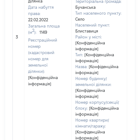
ділянка
Територіальна громада:
Дата набуття
Бучанська
Тип населеного пункту:
права:
Село
22.02.2022
7035
Населений пункт:
Загальна площа
Тип 
2
Блиставиця
(м
):
1149
обʼє
3
Район у місті:
Реєстраційний
варт
[Конфіденційна
номер
інформація]
набу
(кадастровий
Тип:
[Конфіденційна
номер для
інформація]
земельної
Назва:
[Конфіденційна
ділянки):
інформація]
[Конфіденційна
Номер будинку/
інформація]
земельної ділянки:
[Конфіденційна
інформація]
Номер корпусу/секції/
блоку:
[Конфіденційна
інформація]
Номер квартири/
кімнати/гаражу:
[Конфіденційна
інформація]