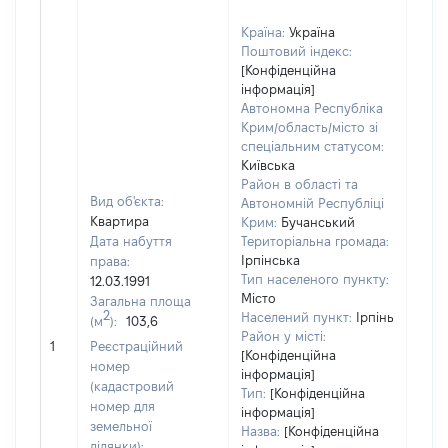
Країна:
Україна
Поштовий індекс:
[Конфіденційна
інформація]
Автономна Республіка
Крим/область/місто зі
спеціальним статусом:
Київська
Район в області та
Вид об'єкта:
Автономній Республіці
Квартира
Крим:
Бучанський
Дата набуття
Територіальна громада:
Ірпінська
права:
Тип населеного пункту:
12.03.1991
Місто
Загальна площа
2
Населений пункт:
Ірпінь
(м
):
103,6
[Не
Район у місті:
1
Реєстраційний
заст
[Конфіденційна
номер
інформація]
(кадастровий
Тип:
[Конфіденційна
номер для
інформація]
земельної
Назва:
[Конфіденційна
ділянки):