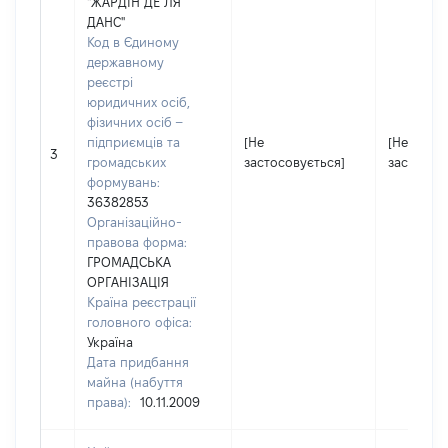
"ЖАРДІН ДЕ ЛЯ
ДАНС"
Код в Єдиному
державному
реєстрі
юридичних осіб,
фізичних осіб –
підприємців та
[Не
[Не
3
громадських
застосовується]
застосов
формувань:
36382853
Організаційно-
правова форма:
ГРОМАДСЬКА
ОРГАНІЗАЦІЯ
Країна реєстрації
головного офіса:
Україна
Дата придбання
майна (набуття
права):
10.11.2009