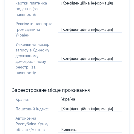
[Конфіденційна інформація]
картки платника
податків (за
наявності):
Реквізити паспорта
[Конфіденційна інформація]
громадянина
України:
Унікальний номер
запису в Єдиному
державному
[Конфіденційна інформація]
демографічному
реєстрі (за
наявності):
Зареєстроване місце проживання
Україна
Країна:
[Конфіденційна інформація]
Поштовий індекс:
Автономна
Республіка Крим/
Київська
область/місто зі