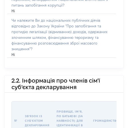
питань запобігання корупції?
Ні
Чи належите Ви до національних публічних діячів
відповідно до Закону України "Про запобігання та
протидію легалізації (відмиванню) доходів, одержаних
злочинним шляхом, фінансуванню тероризму та
фінансуванню розповсюдження зброї масового
знищення"?
Ні
2.2. Інформація про членів сім'ї
суб'єкта декларування
П
ПРІЗВИЩЕ, ІМʼЯ,
Б
ЗВʼЯЗОК ІЗ
ПО БАТЬКОВІ (ЗА
І
№
СУБʼЄКТОМ
НАЯВНОСТІ) ДЛЯ
ГРОМАДЯНСТВО
М
ДЕКЛАРУВАННЯ
ІДЕНТИФІКАЦІЇ В