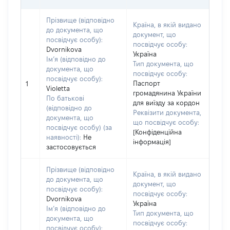
Прізвище (відповідно
Країна, в якій видано
до документа, що
документ, що
посвідчує особу):
посвідчує особу:
Dvornikova
Україна
Ім’я (відповідно до
Тип документа, що
документа, що
посвідчує особу:
посвідчує особу):
Паспорт
1
Violetta
громадянина України
По батькові
для виїзду за кордон
(відповідно до
Реквізити документа,
документа, що
що посвідчує особу:
посвідчує особу) (за
[Конфіденційна
наявності):
Не
інформація]
застосовується
Прізвище (відповідно
Країна, в якій видано
до документа, що
документ, що
посвідчує особу):
посвідчує особу:
Dvornikova
Україна
Ім’я (відповідно до
Тип документа, що
документа, що
посвідчує особу:
посвідчує особу):