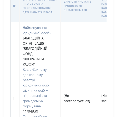
ВАРТІСТЬ ЧАСТКИ У
ПРО СУБʼЄКТА
(СКЛАДЕН
№
ГРОШОВОМУ
ГОСПОДАРЮВАННЯ,
КАПІТАЛІ (
ВИРАЖЕННІ, ГРН
ДАТА НАБУТТЯ ПРАВА
ЗАГАЛЬНО
КАПІТАЛУ)
Найменування
юридичної особи:
БЛАГОДІЙНА
ОРГАНІЗАЦІЯ
"БЛАГОДІЙНИЙ
ФОНД
"ВПОРАЄМСЯ
РАЗОМ"
Код в Єдиному
державному
реєстрі
юридичних осіб,
фізичних осіб –
підприємців та
[Не
[Не
1
громадських
застосовується]
застосов
формувань:
44794939
Організаційно-