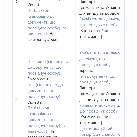
Паспорт
2
Violetta
громадянина України
По батькові
для виїзду за кордон
(відповідно до
Реквізити документа,
документа, що
що посвідчує особу:
посвідчує особу) (за
[Конфіденційна
наявності):
Не
інформація]
застосовується
Країна, в якій видано
документ, що
Прізвище (відповідно
посвідчує особу:
до документа, що
Україна
посвідчує особу):
Тип документа, що
Dvornikova
посвідчує особу:
Ім’я (відповідно до
Паспорт
документа, що
громадянина України
посвідчує особу):
3
для виїзду за кордон
Violetta
Реквізити документа,
По батькові
що посвідчує особу:
(відповідно до
[Конфіденційна
документа, що
інформація]
посвідчує особу) (за
Ідентифікаційний
наявності):
Не
номер (за наявності):