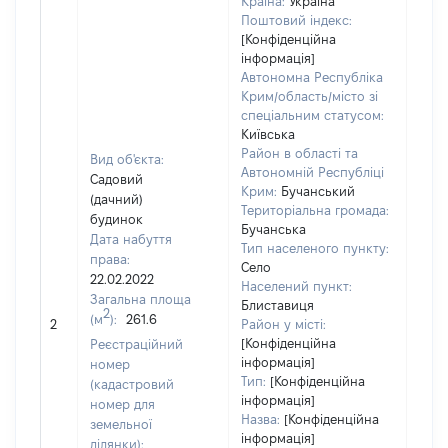
Країна:
Україна
Поштовий індекс:
[Конфіденційна
інформація]
Автономна Республіка
Крим/область/місто зі
спеціальним статусом:
Київська
Район в області та
Вид об'єкта:
Автономній Республіці
Садовий
Крим:
Бучанський
(дачний)
Територіальна громада:
будинок
Бучанська
Дата набуття
Тип населеного пункту:
права:
Село
22.02.2022
2103
Населений пункт:
Загальна площа
Тип 
Блиставиця
2
(м
):
261.6
обʼє
2
Район у місті:
варт
[Конфіденційна
Реєстраційний
інформація]
набу
номер
Тип:
[Конфіденційна
(кадастровий
інформація]
номер для
Назва:
[Конфіденційна
земельної
інформація]
ділянки):