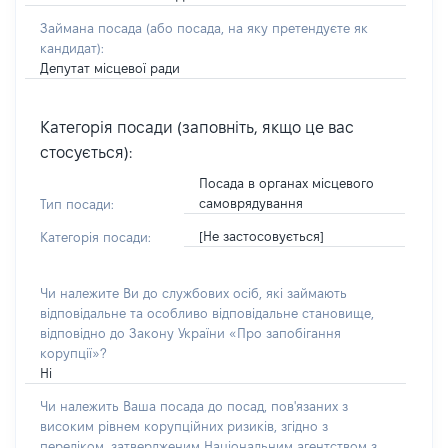
Займана посада
(або посада, на яку претендуєте як
кандидат)
:
Депутат місцевої ради
Категорія посади (заповніть, якщо це вас
стосується):
Посада в органах місцевого
самоврядування
Тип посади:
[Не застосовується]
Категорія посади:
Чи належите Ви до службових осіб, які займають
відповідальне та особливо відповідальне становище,
відповідно до Закону України «Про запобігання
корупції»?
Ні
Чи належить Ваша посада до посад, пов'язаних з
високим рівнем корупційних ризиків, згідно з
переліком, затвердженим Національним агентством з