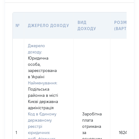
ВИД
РОЗМІР
№
ДЖЕРЕЛО ДОХОДУ
ДОХОДУ
(ВАРТІСТЬ)
Джерело
доходу:
Юридична
особа,
зареєстрована
в Україні
Найменування:
Подільська
районна в місті
Києві державна
адміністрація
Код в Єдиному
Заробітна
державному
плата
реєстрі
отримана
1
юридичних
за
162425
осіб, фізичних
основним