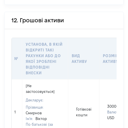
12. Грошові активи
УСТАНОВА, В ЯКІЙ
ВІДКРИТІ ТАКІ
РАХУНКИ АБО ДО
ВИД
РОЗМІР
№
ЯКОЇ ЗРОБЛЕНІ
АКТИВУ
АКТИВУ
ВІДПОВІДНІ
ВНЕСКИ
[Не
застосовується]
Декларує:
30000
Прізвище:
Готівкові
1
Валюта:
Смирнов
кошти
USD
Ім'я:
Віктор
По батькові (за