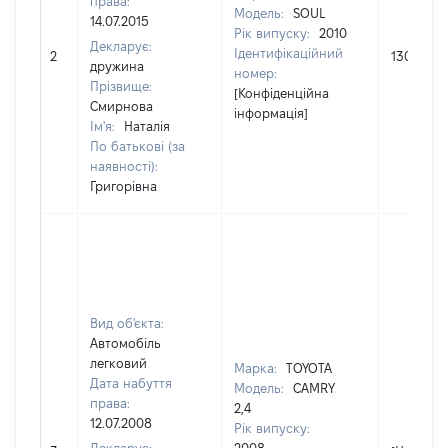
права:
Модель:
SOUL
14.07.2015
Рік випуску:
2010
Декларує:
Ідентифікаційний
2
130000
дружина
номер:
Прізвище:
[Конфіденційна
Смирнова
інформація]
Ім'я:
Наталія
По батькові (за
наявності):
Григорівна
Вид об'єкта:
Автомобіль
легковий
Марка:
TOYOTA
Дата набуття
Модель:
CAMRY
права:
2,4
12.07.2008
Рік випуску: