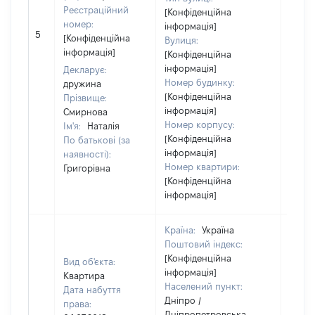
Реєстраційний
[Конфіденційна
номер:
інформація]
[Не
5
[Конфіденційна
Вулиця:
відом
інформація]
[Конфіденційна
інформація]
Декларує:
Номер будинку:
дружина
[Конфіденційна
Прізвище:
інформація]
Смирнова
Номер корпусу:
Ім'я:
Наталія
[Конфіденційна
По батькові (за
інформація]
наявності):
Номер квартири:
Григорівна
[Конфіденційна
інформація]
Країна:
Україна
Поштовий індекс:
[Конфіденційна
Вид об'єкта:
інформація]
Квартира
Населений пункт:
Дата набуття
Дніпро /
права:
Дніпропетровська