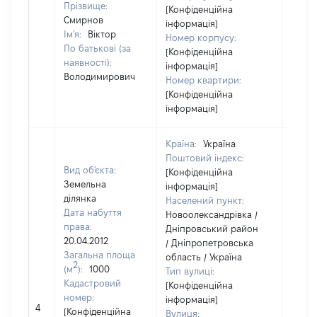
Прізвище:
[Конфіденційна
Смирнов
інформація]
Ім'я:
Віктор
Номер корпусу:
По батькові (за
[Конфіденційна
наявності):
інформація]
Володимирович
Номер квартири:
[Конфіденційна
інформація]
Країна:
Україна
Поштовий індекс:
Вид об'єкта:
[Конфіденційна
Земельна
інформація]
ділянка
Населений пункт:
Дата набуття
Новоолександрівка /
права:
Дніпровський район
20.04.2012
/ Дніпропетровська
Загальна площа
область / Україна
2
(м
):
1000
Тип вулиці:
Кадастровий
[Конфіденційна
номер:
інформація]
4
16384
[Конфіденційна
Вулиця: