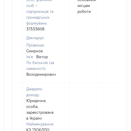
осіб –
місцем
підприємців та
роботи
громадських
формувань:
37333608
Декларує:
Прізвище:
Смирнов
Ім'я:
Віктор
По батькові (за
наявності):
Володимирович
Джерело
доходу:
Юридична
особа,
зареєстрована
в Україні
Найменування:
КЗ "ДОКЛПО