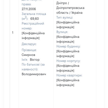
Дніпро /
права:
Дніпропетровська
27.11.2006
область / Україна
Загальна площа
2
Тип вулиці:
(м
):
69,60
[Конфіденційна
Реєстраційний
інформація]
номер:
[Не
Вулиця:
1
[Конфіденційна
відом
[Конфіденційна
інформація]
інформація]
Декларує:
Номер будинку:
Прізвище:
[Конфіденційна
Смирнов
інформація]
Ім'я:
Віктор
Номер корпусу:
По батькові (за
[Конфіденційна
наявності):
інформація]
Володимирович
Номер квартири:
[Конфіденційна
інформація]