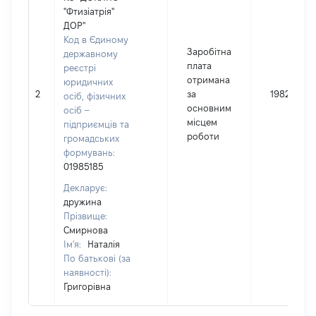
"Фтизіатрія"
ДОР"
Код в Єдиному
Заробітна
державному
плата
реєстрі
отримана
юридичних
2
за
198256
осіб, фізичних
основним
осіб –
місцем
підприємців та
роботи
громадських
формувань:
01985185
Декларує:
дружина
Прізвище:
Смирнова
Ім'я:
Наталія
По батькові (за
наявності):
Григорівна