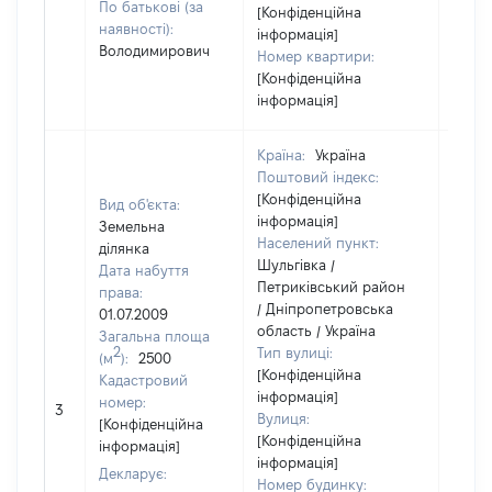
По батькові (за
[Конфіденційна
наявності):
інформація]
Володимирович
Номер квартири:
[Конфіденційна
інформація]
Країна:
Україна
Поштовий індекс:
[Конфіденційна
Вид об'єкта:
інформація]
Земельна
Населений пункт:
ділянка
Шульгівка /
Дата набуття
Петриківський район
права:
/ Дніпропетровська
01.07.2009
область / Україна
Загальна площа
2
Тип вулиці:
(м
):
2500
[Конфіденційна
Кадастровий
інформація]
[Не
номер:
3
Вулиця:
відом
[Конфіденційна
[Конфіденційна
інформація]
інформація]
Декларує:
Номер будинку: