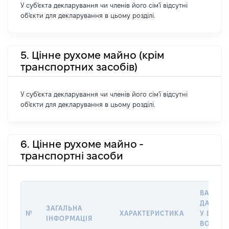
У суб'єкта декларування чи членів його сім'ї відсутні
об'єкти для декларування в цьому розділі.
5. Цінне рухоме майно (крім
транспортних засобів)
У суб'єкта декларування чи членів його сім'ї відсутні
об'єкти для декларування в цьому розділі.
6. Цінне рухоме майно -
транспортні засоби
ВАРТІС
ДАТУ Н
ЗАГАЛЬНА
№
ХАРАКТЕРИСТИКА
У ВЛАСН
ІНФОРМАЦІЯ
ВОЛОДІ