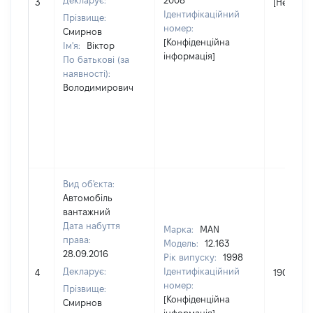
Декларує:
2008
3
[Не відо
Ідентифікаційний
Прізвище:
номер:
Смирнов
[Конфіденційна
Ім'я:
Віктор
інформація]
По батькові (за
наявності):
Володимирович
Вид об'єкта:
Автомобіль
вантажний
Дата набуття
Марка:
MAN
права:
Модель:
12.163
28.09.2016
Рік випуску:
1998
Декларує:
Ідентифікаційний
4
190000
номер:
Прізвище:
[Конфіденційна
Смирнов