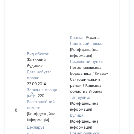
Країна:
Україна
Поштовий індекс:
[Конфіденційна
Вид об'єкта:
інформація]
Житловий
Населений пункт:
будинок
Петропавлівська
Дата набуття
Борщагівка / Києво-
права:
Святошинський
22.09.2014
район / Київська
Загальна площа
область / Україна
2
(м
):
220
Тип вулиці:
Реєстраційний
[Конфіденційна
[Не
номер:
інформація]
8
відом
[Конфіденційна
Вулиця:
інформація]
[Конфіденційна
Декларує:
інформація]
Номер будинку: