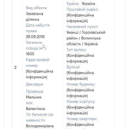
Країна:
Україна
Вид об'єкта:
Поштовий індекс:
Земельна
[Конфіденційна
ділянка
інформація]
Дата набуття
Населений пункт:
права:
Уманці / Горохівський
28.09.2016
район / Волинська
Загальна
область / Україна
2
площа (м
):
Тип вулиці:
1600
[Конфіденційна
Кадастровий
інформація]
[Не
номер:
Вулиця:
2
відом
[Конфіденційна
[Конфіденційна
інформація]
інформація]
Декларує:
Номер будинку:
[Конфіденційна
Прізвище:
інформація]
Мельник
Номер корпусу:
Ім'я:
[Конфіденційна
Валентина
інформація]
По батькові (за
Номер квартири:
наявності):
[Конфіденційна
Володимирівна