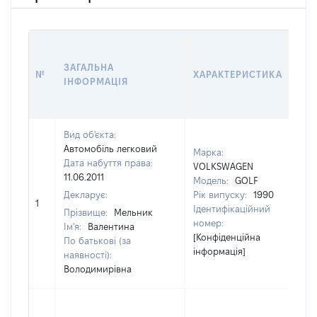
ВА
ДА
ЗАГАЛЬНА
№
ХАРАКТЕРИСТИКА
У 
ІНФОРМАЦІЯ
В
К
Вид об'єкта:
Автомобіль легковий
Марка:
Дата набуття права:
VOLKSWAGEN
11.06.2011
Модель:
GOLF
Декларує:
Рік випуску:
1990
1
[Н
Ідентифікаційний
Прізвище:
Мельник
номер:
Ім'я:
Валентина
[Конфіденційна
По батькові (за
інформація]
наявності):
Володимирівна