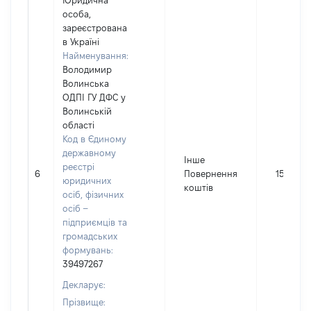
Юридична
особа,
зареєстрована
в Україні
Найменування:
Володимир
Волинська
ОДПІ ГУ ДФС у
Волинській
області
Код в Єдиному
державному
Інше
реєстрі
6
Повернення
1542
юридичних
коштів
осіб, фізичних
осіб –
підприємців та
громадських
формувань:
39497267
Декларує:
Прізвище: