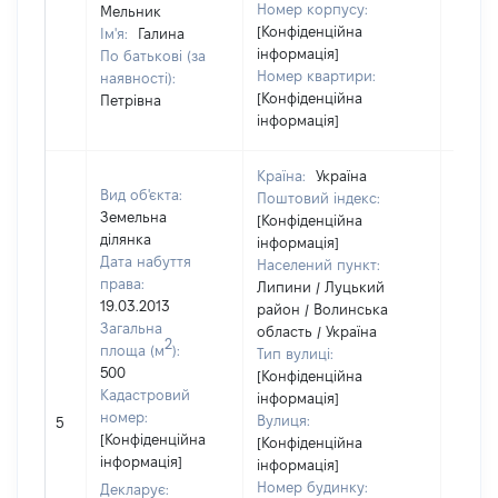
Номер корпусу:
Мельник
[Конфіденційна
Ім'я:
Галина
інформація]
По батькові (за
Номер квартири:
наявності):
[Конфіденційна
Петрівна
інформація]
Країна:
Україна
Вид об'єкта:
Поштовий індекс:
Земельна
[Конфіденційна
ділянка
інформація]
Дата набуття
Населений пункт:
права:
Липини / Луцький
19.03.2013
район / Волинська
Загальна
область / Україна
2
площа (м
):
Тип вулиці:
500
[Конфіденційна
Кадастровий
інформація]
[Не
номер:
Вулиця:
5
відом
[Конфіденційна
[Конфіденційна
інформація]
інформація]
Номер будинку:
Декларує: