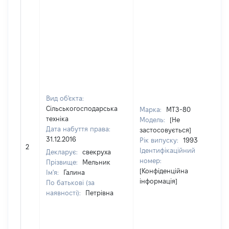
Вид об'єкта:
Сільськогосподарська
Марка:
МТЗ-80
техніка
Модель:
[Не
Дата набуття права:
застосовується]
31.12.2016
Рік випуску:
1993
2
[Н
Ідентифікаційний
Декларує:
свекруха
номер:
Прізвище:
Мельник
[Конфіденційна
Ім'я:
Галина
інформація]
По батькові (за
наявності):
Петрівна