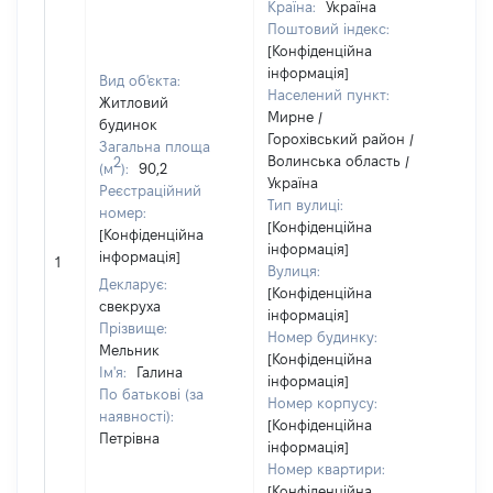
Країна:
Україна
Поштовий індекс:
[Конфіденційна
інформація]
Вид об'єкта:
Населений пункт:
Житловий
Мирне /
будинок
Горохівський район /
Загальна площа
Волинська область /
Об'є
2
(м
):
90,2
Україна
пов
Реєстраційний
Тип вулиці:
час
номер:
[Конфіденційна
поб
[Конфіденційна
інформація]
мате
інформація]
1
Вулиця:
за 
Декларує:
[Конфіденційна
суб'
свекруха
інформація]
дек
Прізвище:
Номер будинку:
або
Мельник
[Конфіденційна
його
Ім'я:
Галина
інформація]
По батькові (за
Номер корпусу:
наявності):
[Конфіденційна
Петрівна
інформація]
Номер квартири:
[Конфіденційна