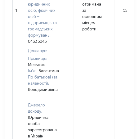
юридичних
отримана
1
осіб, фізичних
за
52756
осіб –
основним
підприємців та
місцем
громадських
роботи
формувань:
04335045
Декларує:
Прізвище:
Мельник
Ім'я:
Валентина
По батькові (за
наявності):
Володимирівна
Джерело
доходу:
Юридична
особа,
зареєстрована
в Україні