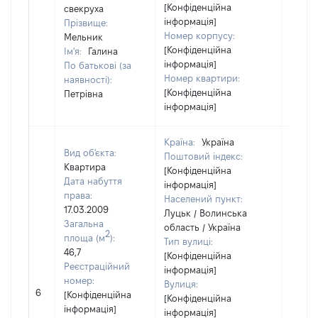
[Конфіденційна
свекруха
інформація]
Прізвище:
Номер корпусу:
Мельник
[Конфіденційна
Ім'я:
Галина
інформація]
По батькові (за
Номер квартири:
наявності):
[Конфіденційна
Петрівна
інформація]
Країна:
Україна
Вид об'єкта:
Поштовий індекс:
Квартира
[Конфіденційна
Дата набуття
інформація]
права:
Населений пункт:
17.03.2009
Луцьк / Волинська
Загальна
область / Україна
2
площа (м
):
Тип вулиці:
46,7
[Конфіденційна
Реєстраційний
інформація]
номер:
Вулиця:
6
34071
[Конфіденційна
[Конфіденційна
інформація]
інформація]