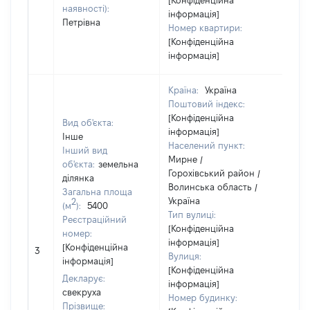
[Конфіденційна
наявності):
інформація]
Петрівна
Номер квартири:
[Конфіденційна
інформація]
Країна:
Україна
Поштовий індекс:
[Конфіденційна
Вид об'єкта:
інформація]
Інше
Населений пункт:
Інший вид
Мирне /
об'єкта:
земельна
Горохівський район /
ділянка
Об'є
Волинська область /
Загальна площа
нал
Україна
2
(м
):
5400
суб'
Тип вулиці:
Реєстраційний
дек
[Конфіденційна
номер:
чи 
інформація]
[Конфіденційна
сім'
3
Вулиця:
інформація]
влас
[Конфіденційна
відп
Декларує:
інформація]
Цив
свекруха
Номер будинку:
код
Прізвище: