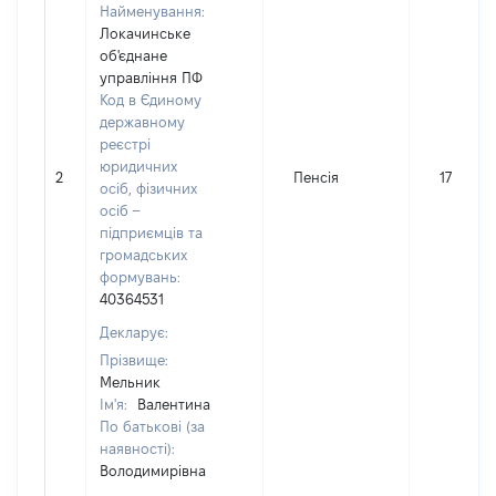
Найменування:
Локачинське
об'єднане
управління ПФ
Код в Єдиному
державному
реєстрі
юридичних
2
Пенсія
17344
осіб, фізичних
осіб –
підприємців та
громадських
формувань:
40364531
Декларує:
Прізвище:
Мельник
Ім'я:
Валентина
По батькові (за
наявності):
Володимирівна