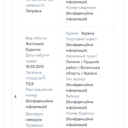
інформація]
наявності):
Номер квартири:
Петрівна
[Конфіденційна
інформація]
Країна:
Україна
Вид об'єкта:
Поштовий індекс:
Житловий
[Конфіденційна
будинок
інформація]
Дата набуття
Населений пункт:
права:
Липини / Луцький
19.03.2013
район / Волинська
Загальна
область / Україна
2
площа (м
):
Тип вулиці:
112,6
[Конфіденційна
Реєстраційний
інформація]
[Не
номер:
Вулиця:
4
відом
[Конфіденційна
[Конфіденційна
інформація]
інформація]
Номер будинку:
Декларує:
[Конфіденційна
свекруха
інформація]
Прізвище: