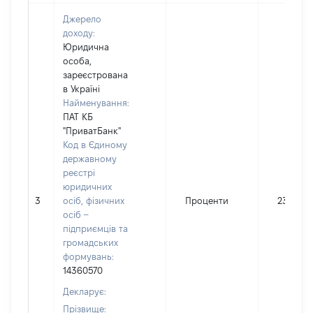
Джерело
доходу:
Юридична
особа,
зареєстрована
в Україні
Найменування:
ПАТ КБ
"ПриватБанк"
Код в Єдиному
державному
реєстрі
юридичних
3
осіб, фізичних
Проценти
231
осіб –
підприємців та
громадських
формувань:
14360570
Декларує:
Прізвище: