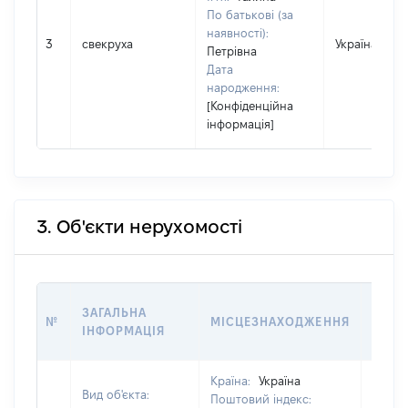
По батькові (за
наявності):
3
свекруха
Україна
Петрівна
Дата
народження:
[Конфіденційна
інформація]
3. Об'єкти нерухомості
ВАРТ
ЗАГАЛЬНА
№
МІСЦЕЗНАХОДЖЕННЯ
НА Д
ІНФОРМАЦІЯ
НАБУ
Країна:
Україна
Вид об'єкта:
Поштовий індекс: