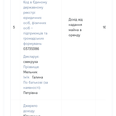
Код в Єдиному
державному
реєстрі
юридичних
Дохід від
осіб, фізичних
надання
5
1674
осіб –
майна в
підприємців та
оренду
громадських
формувань:
03735386
Декларує:
свекруха
Прізвище:
Мельник
Ім'я:
Галина
По батькові (за
наявності):
Петрівна
Джерело
доходу: