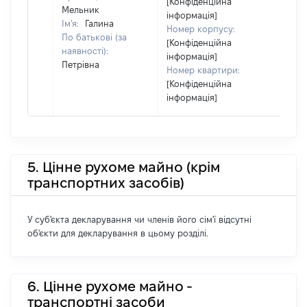
[Конфіденційна
Укра
Мельник
інформація]
Ім'я:
Галина
Номер корпусу:
По батькові (за
[Конфіденційна
наявності):
інформація]
Петрівна
Номер квартири:
[Конфіденційна
інформація]
5. Цінне рухоме майно (крім
транспортних засобів)
У суб'єкта декларування чи членів його сім'ї відсутні
об'єкти для декларування в цьому розділі.
6. Цінне рухоме майно -
транспортні засоби