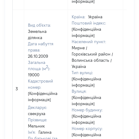
інформація]
Країна:
Україна
Поштовий індекс:
Вид об'єкта:
[Конфіденційна
Земельна
інформація]
ділянка
Населений пункт:
Дата набуття
Мирне /
права:
Горохівський район /
26.10.2009
Волинська область /
Загальна
Україна
2
площа (м
):
Тип вулиці:
19000
[Конфіденційна
Кадастровий
інформація]
[Не
номер:
3
Вулиця:
відом
[Конфіденційна
[Конфіденційна
інформація]
інформація]
Декларує:
Номер будинку:
свекруха
[Конфіденційна
Прізвище:
інформація]
Мельник
Номер корпусу:
Ім'я:
Галина
[Конфіденційна
По батькові (за