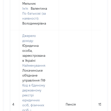
Мельник
Ім'я:
Валентина
По батькові (за
наявності):
Володимирівна
Джерело
доходу:
Юридична
особа,
зареєстрована
в Україні
Найменування:
Локачинське
об'єднане
управління ПФ
Код в Єдиному
державному
реєстрі
юридичних
4
Пенсія
15779
осіб, фізичних
осіб –