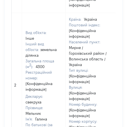
інформація]
Країна:
Україна
Поштовий індекс:
[Конфіденційна
Вид об'єкта:
інформація]
Інше
Населений пункт:
Інший вид
Мирне /
об'єкта:
земельна
Горохівський район /
ділянка
Об'є
Волинська область /
Загальна площа
нал
Україна
2
(м
):
4300
суб'
Тип вулиці:
Реєстраційний
дек
[Конфіденційна
номер:
чи 
інформація]
[Конфіденційна
сім'
2
Вулиця:
інформація]
влас
[Конфіденційна
відп
Декларує:
інформація]
Цив
свекруха
Номер будинку:
код
Прізвище:
[Конфіденційна
Укра
Мельник
інформація]
Ім'я:
Галина
Номер корпусу:
По батькові (за