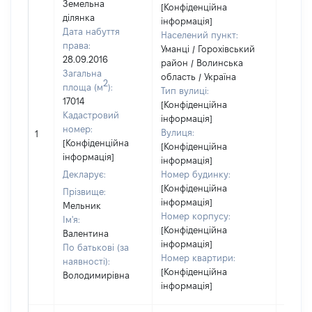
Земельна
[Конфіденційна
ділянка
інформація]
Дата набуття
Населений пункт:
права:
Уманці / Горохівський
28.09.2016
район / Волинська
Загальна
область / Україна
2
площа (м
):
Тип вулиці:
17014
[Конфіденційна
Кадастровий
інформація]
[Не
номер:
Вулиця:
1
відом
[Конфіденційна
[Конфіденційна
інформація]
інформація]
Декларує:
Номер будинку:
[Конфіденційна
Прізвище:
інформація]
Мельник
Номер корпусу:
Ім'я:
[Конфіденційна
Валентина
інформація]
По батькові (за
Номер квартири:
наявності):
[Конфіденційна
Володимирівна
інформація]