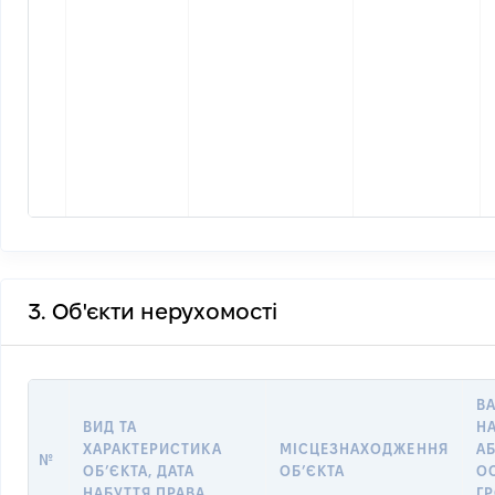
3. Об'єкти нерухомості
ВА
ВИД ТА
Н
ХАРАКТЕРИСТИКА
МІСЦЕЗНАХОДЖЕННЯ
А
№
ОБʼЄКТА, ДАТА
ОБʼЄКТА
О
НАБУТТЯ ПРАВА
Г