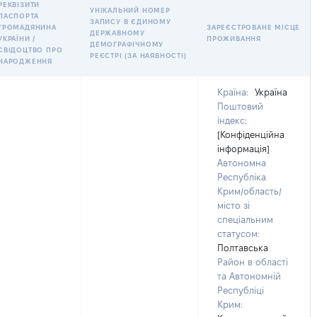
РЕКВІЗИТИ
УНІКАЛЬНИЙ НОМЕР
ПАСПОРТА
ЗАПИСУ В ЄДИНОМУ
ГРОМАДЯНИНА
ЗАРЕЄСТРОВАНЕ МІСЦЕ
ДЕРЖАВНОМУ
УКРАЇНИ /
ПРОЖИВАННЯ
ДЕМОГРАФІЧНОМУ
СВІДОЦТВО ПРО
РЕЄСТРІ (ЗА НАЯВНОСТІ)
НАРОДЖЕННЯ
Країна:
Україна
Поштовий
індекс:
[Конфіденційна
інформація]
Автономна
Республіка
Крим/область/
місто зі
спеціальним
статусом:
Полтавська
Район в області
та Автономній
Республіці
Крим: