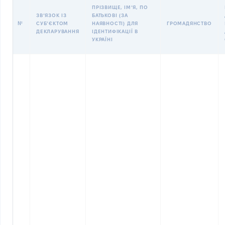
ПРІЗВИЩЕ, ІМʼЯ, ПО
ЗВʼЯЗОК ІЗ
БАТЬКОВІ (ЗА
№
СУБʼЄКТОМ
НАЯВНОСТІ) ДЛЯ
ГРОМАДЯНСТВО
ДЕКЛАРУВАННЯ
ІДЕНТИФІКАЦІЇ В
УКРАЇНІ