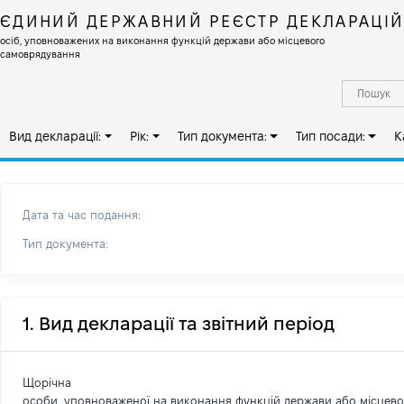
ЄДИНИЙ ДЕРЖАВНИЙ РЕЄСТР ДЕКЛАРАЦІ
осіб, уповноважених на виконання функцій держави або місцевого
самоврядування
Вид декларації:
Рік:
Тип документа:
Тип посади:
К
Дата та час подання:
Тип документа:
1. Вид декларації та звітний період
Щорічна
особи, уповноваженої на виконання функцій держави або місцев