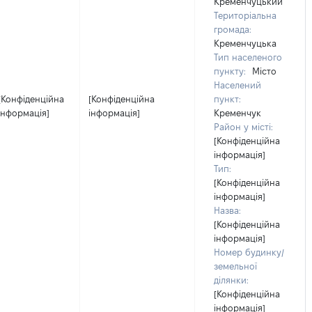
Кременчуцький
Територіальна
громада:
Кременчуцька
Тип населеного
пункту:
Місто
Населений
[Конфіденційна
[Конфіденційна
пункт:
інформація]
інформація]
Кременчук
Район у місті:
[Конфіденційна
інформація]
Тип:
[Конфіденційна
інформація]
Назва:
[Конфіденційна
інформація]
Номер будинку/
земельної
ділянки:
[Конфіденційна
інформація]