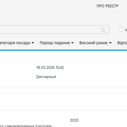
Й
ПРО РЕЄСТР
ш
атегорія посади:
Період подання:
Високий ризик:
Відп
18.03.2024 15:42
Декларація
2023
ого самоврядування (охоплює