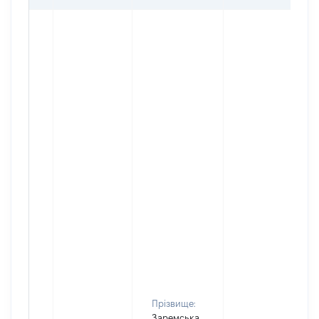
Прізвище:
Заремська