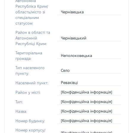
Автономна
Республіка Крим/
Чернівецька
область/місто зі
спеціальним
статусом:
Район в області та
Чернівецький
Автономній
Республіці Крим:
Територіальна
Неполоковецька
громада:
Тип населеного
Село
пункту:
Реваківці
Населений пункт:
[Конфіденційна інформація]
Район у місті:
[Конфіденційна інформація]
Тип:
[Конфіденційна інформація]
Назва:
[Конфіденційна інформація]
Номер будинку:
Номер корпусу/
[Конфіденційна інформація]