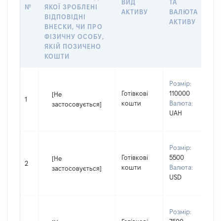
ВИД
ТА
№
ЯКОЇ ЗРОБЛЕНІ
Я
АКТИВУ
ВАЛЮТА
ВІДПОВІДНІ
П
АКТИВУ
ВНЕСКИ, ЧИ ПРО
ФІЗИЧНУ ОСОБУ,
ЯКІЙ ПОЗИЧЕНО
КОШТИ
В
Розмір:
П
Готівкові
110000
[Не
І
1
кошти
Валюта:
застосовується]
П
UAH
н
В
Розмір:
П
Готівкові
5500
[Не
І
2
кошти
Валюта:
застосовується]
П
USD
н
В
Розмір:
П