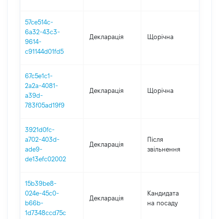
57ce514c-
6a32-43c3-
Декларація
Щорічна
202
9614-
c91144d01fd5
67c5e1c1-
2a2a-4081-
Декларація
Щорічна
201
a39d-
783f05ad19f9
3921d0fc-
a702-403d-
Після
Декларація
201
ade9-
звільнення
de13efc02002
15b39be8-
024e-45c0-
Кандидата
Декларація
201
b66b-
на посаду
1d7348ccd75c