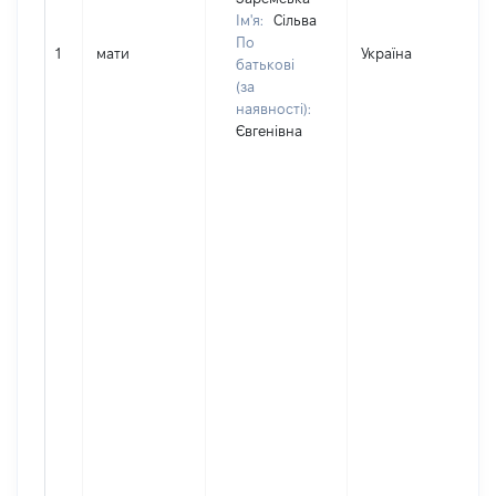
Ім'я:
Сільва
По
1
мати
Україна
Д
батькові
(за
наявності):
Євгенівна