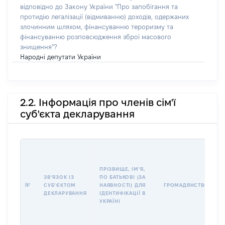
відповідно до Закону України "Про запобігання та
протидію легалізації (відмиванню) доходів, одержаних
злочинним шляхом, фінансуванню тероризму та
фінансуванню розповсюдження зброї масового
знищення"?
Народні депутати України
2.2. Інформація про членів сім'ї
суб'єкта декларування
П
І
Б
ПРІЗВИЩЕ, ІМʼЯ,
І
ЗВʼЯЗОК ІЗ
ПО БАТЬКОВІ (ЗА
№
СУБʼЄКТОМ
НАЯВНОСТІ) ДЛЯ
ГРОМАДЯНСТВО
У
ДЕКЛАРУВАННЯ
ІДЕНТИФІКАЦІЇ В
Д
УКРАЇНІ