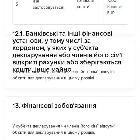
Готівкові
7500
[Не
І
3
кошти
Валюта:
застосовується]
П
EUR
н
12.1. Банківські та інші фінансові
установи, у тому числі за
кордоном, у яких у суб'єкта
декларування або членів його сім'ї
відкриті рахунки або зберігаються
кошти, інше майно
У суб'єкта декларування чи членів його сім'ї відсутні
об'єкти для декларування в цьому розділі.
13. Фінансові зобов'язання
У суб'єкта декларування чи членів його сім'ї відсутні
об'єкти для декларування в цьому розділі.