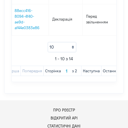
88ecc416-
01.0
8094-4f40-
Перед
Декларація
-
ae9d-
звільненням
13.0
af44e0383e86
1 - 10 з 14
Перша
Попередня
Сторінка
з
2
Наступна
Остання
ПРО РЕЄСТР
ВІДКРИТИЙ АРІ
СТАТИСТИЧНІ ДАНІ