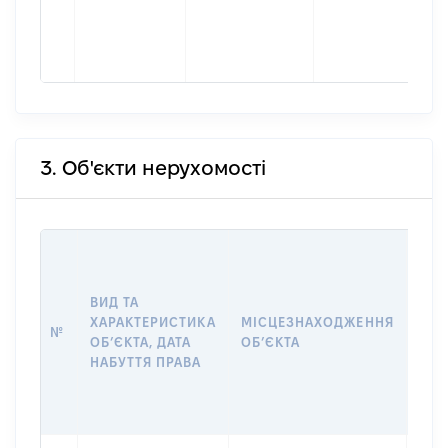
3. Об'єкти нерухомості
ВАР
ДАТ
НАБ
ВИД ТА
ПРА
ХАРАКТЕРИСТИКА
МІСЦЕЗНАХОДЖЕННЯ
№
ЗА
ОБʼЄКТА, ДАТА
ОБʼЄКТА
ОС
НАБУТТЯ ПРАВА
ГР
ОЦІ
ГРН