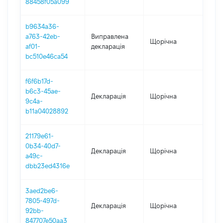
88458f05a099
b9634a36-
a763-42eb-
Виправлена
Щорічна
202
af01-
декларація
bc510e46ca54
f6f6b17d-
b6c3-45ae-
Декларація
Щорічна
202
9c4a-
b11a04028892
21179e61-
0b34-40d7-
Декларація
Щорічна
202
a49c-
dbb23ed4316e
3aed2be6-
7805-497d-
Декларація
Щорічна
2021
92bb-
847707e50aa3