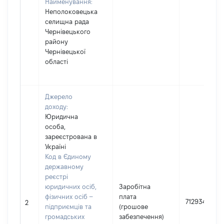
Найменування:
Неполоковецька
селищна рада
Чернівецького
району
Чернівецької
області
Джерело
доходу:
Юридична
особа,
зареєстрована в
Україні
Код в Єдиному
державному
реєстрі
юридичних осіб,
Заробітна
фізичних осіб –
плата
712934
2
підприємців та
(грошове
громадських
забезпечення)