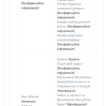
[Конфіденційна
Номер будинку/
інформація]
земельної ділянки:
[Конфіденційна
інформація]
Номер корпусу/секції/
блоку:
[Конфіденційна
інформація]
Номер квартири/
кімнати/гаражу:
[Конфіденційна
інформація]
Країна:
Україна
Поштовий індекс:
[Конфіденційна
інформація]
Автономна Республіка
Крим/область/місто зі
спеціальним статусом:
Чернівецька
Район в області та
Вид об'єкта:
Автономній Республіці
Земельна
Крим:
Чернівецький