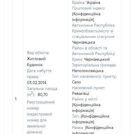
Країна:
Україна
Поштовий індекс:
[Конфіденційна
інформація]
Автономна Республіка
Крим/область/місто зі
спеціальним статусом:
Чернівецька
Район в області та
Вид об'єкта:
Автономній Республіці
Житловий
Крим:
Чернівецький
будинок
Територіальна громада:
Дата набуття
Неполоковецька
Тип населеного пункту:
права:
1404
Село
03.02.2014
Тип
Населений пункт:
Загальна площа
варт
2
Реваківці
(м
):
80,70
обʼє
1
Район у місті:
варт
Реєстраційний
[Конфіденційна
дату
номер
інформація]
набу
(кадастровий
Тип:
[Конфіденційна
пра
номер для
інформація]
земельної
Назва:
[Конфіденційна
ділянки):
інформація]