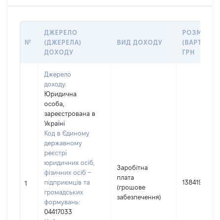
ДЖЕРЕЛО
РОЗМІР
№
(ДЖЕРЕЛА)
ВИД ДОХОДУ
(ВАРТІСТЬ)
ДОХОДУ
ГРН
Джерело
доходу:
Юридична
особа,
зареєстрована в
Україні
Код в Єдиному
державному
реєстрі
юридичних осіб,
Заробітна
фізичних осіб –
плата
підприємців та
138419
1
(грошове
громадських
забезпечення)
формувань:
04417033