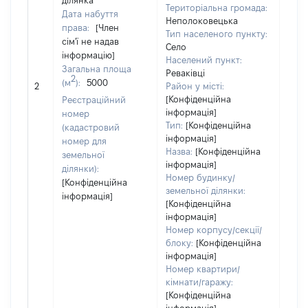
ділянка
Територіальна громада:
Дата набуття
Неполоковецька
права:
[Член
Тип населеного пункту:
сім'ї не надав
Село
інформацію]
Населений пункт:
Загальна площа
Реваківці
2
(м
):
5000
[Не 
2
Район у місті:
[Конфіденційна
Реєстраційний
інформація]
номер
Тип:
[Конфіденційна
(кадастровий
інформація]
номер для
Назва:
[Конфіденційна
земельної
інформація]
ділянки):
Номер будинку/
[Конфіденційна
земельної ділянки:
інформація]
[Конфіденційна
інформація]
Номер корпусу/секції/
блоку:
[Конфіденційна
інформація]
Номер квартири/
кімнати/гаражу:
[Конфіденційна