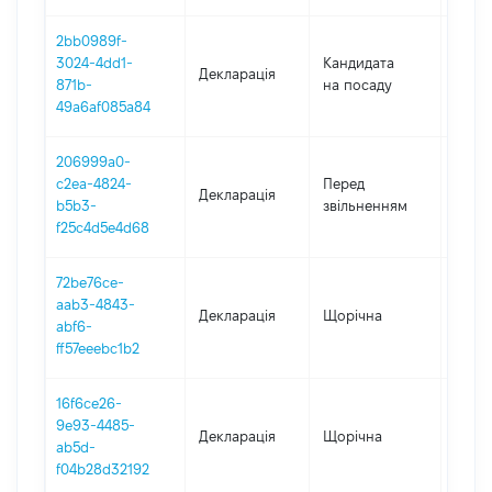
2bb0989f-
3024-4dd1-
Кандидата
Декларація
2021
871b-
на посаду
49a6af085a84
206999a0-
01.01
c2ea-4824-
Перед
Декларація
-
b5b3-
звільненням
27.11
f25c4d5e4d68
72be76ce-
aab3-4843-
Декларація
Щорічна
2019
abf6-
ff57eeebc1b2
16f6ce26-
9e93-4485-
Декларація
Щорічна
2018
ab5d-
f04b28d32192