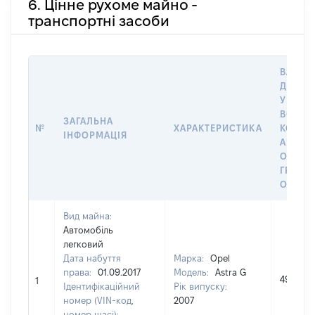
6. Цінне рухоме майно -
транспортні засоби
ВАРТІС
ДАТУ 
У ВЛАС
ВОЛОД
ЗАГАЛЬНА
№
ХАРАКТЕРИСТИКА
КОРИС
ІНФОРМАЦІЯ
АБО З
ОСТА
ГРОШ
ОЦІНК
Вид майна:
Автомобіль
легковий
Дата набуття
Марка:
Оpel
права:
01.09.2017
Модель:
Astra G
49000
1
Ідентифікаційний
Рік випуску:
номер (VIN-код,
2007
номер шасі):