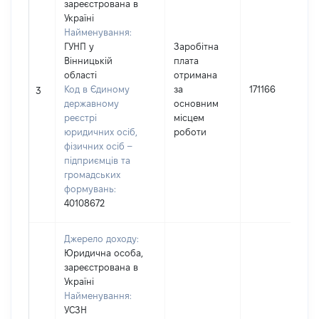
зареєстрована в
Україні
Найменування:
ГУНП у
Заробітна
Вінницькій
плата
області
отримана
Код в Єдиному
за
171166
3
державному
основним
реєстрі
місцем
юридичних осіб,
роботи
фізичних осіб –
підприємців та
громадських
формувань:
40108672
Джерело доходу:
Юридична особа,
зареєстрована в
Україні
Найменування:
УСЗН