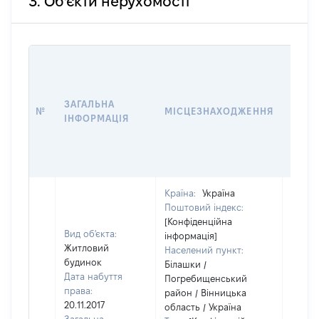
3. Об'єкти нерухомості
ВАРТ
ДАТУ
НАБУ
ЗАГАЛЬНА
ПРАВ
№
МІСЦЕЗНАХОДЖЕННЯ
ІНФОРМАЦІЯ
ЗА
ОСТ
ГРО
ОЦІ
Країна:
Україна
Поштовий індекс:
[Конфіденційна
Вид об'єкта:
інформація]
Житловий
Населений пункт:
будинок
Білашки /
Дата набуття
Погребищенський
права:
район / Вінницька
20.11.2017
область / Україна