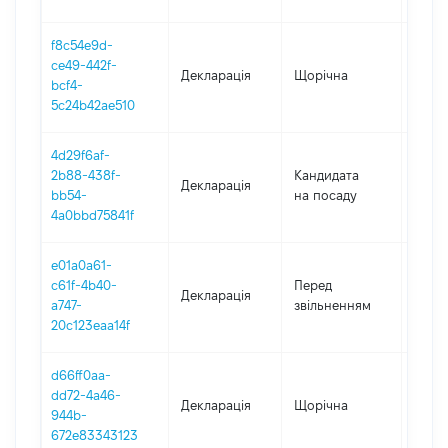
f8c54e9d-
ce49-442f-
Декларація
Щорічна
2023
bcf4-
5c24b42ae510
4d29f6af-
2b88-438f-
Кандидата
Декларація
2022
bb54-
на посаду
4a0bbd75841f
e01a0a61-
01.01
c61f-4b40-
Перед
Декларація
-
a747-
звільненням
12.07
20c123eaa14f
d66ff0aa-
dd72-4a46-
Декларація
Щорічна
2022
944b-
672e83343123