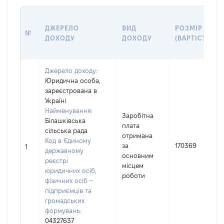
ДЖЕРЕЛО
ВИД
РОЗМІР
№
ДОХОДУ
ДОХОДУ
(ВАРТІСТЬ)
Джерело доходу:
Юридична особа,
зареєстрована в
Україні
Найменування:
Заробітна
Білашківська
плата
сільська рада
отримана
Код в Єдиному
за
170369
1
державному
основним
реєстрі
місцем
юридичних осіб,
роботи
фізичних осіб –
підприємців та
громадських
формувань:
04327637