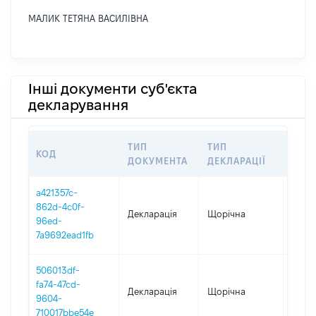
МАЛИК ТЕТЯНА ВАСИЛІВНА
Інші документи суб'єкта
декларування
ТИП
ТИП
КОД
ПЕР
ДОКУМЕНТА
ДЕКЛАРАЦІЇ
a421357c-
862d-4c0f-
Декларація
Щорічна
2025
96ed-
7a9692ead1fb
506013df-
fa74-47cd-
Декларація
Щорічна
2024
9604-
710017bbe54e