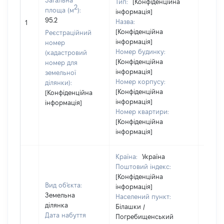
Загальна
Тип:
[Конфіденційна
2
площа (м
):
інформація]
95.2
Назва:
[Не ві
1
[Конфіденційна
Реєстраційний
інформація]
номер
Номер будинку:
(кадастровий
[Конфіденційна
номер для
інформація]
земельної
Номер корпусу:
ділянки):
[Конфіденційна
[Конфіденційна
інформація]
інформація]
Номер квартири:
[Конфіденційна
інформація]
Країна:
Україна
Поштовий індекс:
[Конфіденційна
Вид об'єкта:
інформація]
Земельна
Населений пункт:
ділянка
Білашки /
Дата набуття
Погребищенський