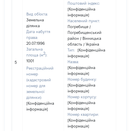
Поштовий індекс:
[Конфіденційна
Вид об'єкта:
інформація]
Земельна
Населений пункт:
ділянка
Погребище /
Дата набуття
Погребищенський
права:
район / Вінницька
20.07.1996
область / Україна
Загальна
Тип:
[Конфіденційна
2
площа (м
):
інформація]
1001
Назва:
[Не ві
5
[Конфіденційна
Реєстраційний
інформація]
номер
Номер будинку:
(кадастровий
[Конфіденційна
номер для
інформація]
земельної
Номер корпусу:
ділянки):
[Конфіденційна
[Конфіденційна
інформація]
інформація]
Номер квартири:
[Конфіденційна
інформація]