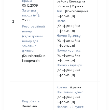
права:
район / Вінницька
05.12.2009
область / Україна
Загальна
Тип:
[Конфіденційна
2
площа (м
):
інформація]
2500
Назва:
[Не ві
2
[Конфіденційна
Реєстраційний
інформація]
номер
Номер будинку:
(кадастровий
[Конфіденційна
номер для
інформація]
земельної
Номер корпусу:
ділянки):
[Конфіденційна
[Конфіденційна
інформація]
інформація]
Номер квартири:
[Конфіденційна
інформація]
Країна:
Україна
Поштовий індекс:
[Конфіденційна
Вид об'єкта:
інформація]
Земельна
Населений пункт: