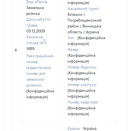
Вид об'єкта:
інформація]
Земельна
Населений пункт:
ділянка
Білашки /
Дата набуття
Погребищенський
права:
район / Вінницька
05.12.2009
область / Україна
Загальна
Тип:
[Конфіденційна
2
площа (м
):
інформація]
1489
Назва:
[Не ві
4
[Конфіденційна
Реєстраційний
інформація]
номер
Номер будинку:
(кадастровий
[Конфіденційна
номер для
інформація]
земельної
Номер корпусу:
ділянки):
[Конфіденційна
[Конфіденційна
інформація]
інформація]
Номер квартири:
[Конфіденційна
інформація]
Країна:
Україна