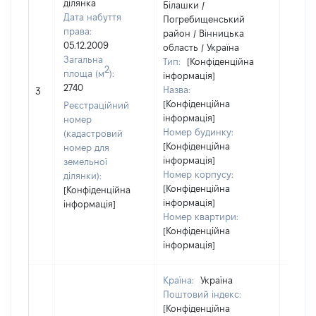
ділянка
Білашки /
Дата набуття
Погребищенський
права:
район / Вінницька
05.12.2009
область / Україна
Загальна
Тип:
[Конфіденційна
2
площа (м
):
інформація]
2740
Назва:
[Не ві
3
[Конфіденційна
Реєстраційний
інформація]
номер
Номер будинку:
(кадастровий
[Конфіденційна
номер для
інформація]
земельної
Номер корпусу:
ділянки):
[Конфіденційна
[Конфіденційна
інформація]
інформація]
Номер квартири:
[Конфіденційна
інформація]
Країна:
Україна
Поштовий індекс:
[Конфіденційна