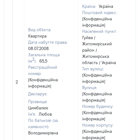
Країна:
Україна
Поштовий індекс:
[Конфіденційна
інформація]
Вид об'єкта:
Населений пункт:
Квартира
Гуйва /
Дата набуття права:
Житомирський
08.07.2008
район /
Загальна площа
Житомирська
2
(м
):
65,5
область / Україна
Реєстраційний
Тип вулиці:
номер:
[Конфіденційна
[Конфіденційна
інформація]
2
3
інформація]
Вулиця:
Декларує:
[Конфіденційна
інформація]
Прізвище:
Номер будинку:
Цимбалюк
[Конфіденційна
Ім'я:
Любов
інформація]
По батькові (за
Номер корпусу:
наявності):
[Конфіденційна
Володимирівна
інформація]