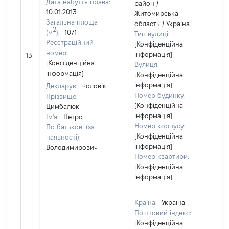
Дата набуття права:
район /
10.01.2013
Житомирська
Загальна площа
область / Україна
2
(м
):
1071
Тип вулиці:
Реєстраційний
[Конфіденційна
номер:
інформація]
13
[Конфіденційна
Вулиця:
інформація]
[Конфіденційна
інформація]
Декларує:
чоловік
Номер будинку:
Прізвище:
[Конфіденційна
Цимбалюк
інформація]
Ім'я:
Петро
Номер корпусу:
По батькові (за
[Конфіденційна
наявності):
інформація]
Володимирович
Номер квартири:
[Конфіденційна
інформація]
Країна:
Україна
Поштовий індекс:
[Конфіденційна