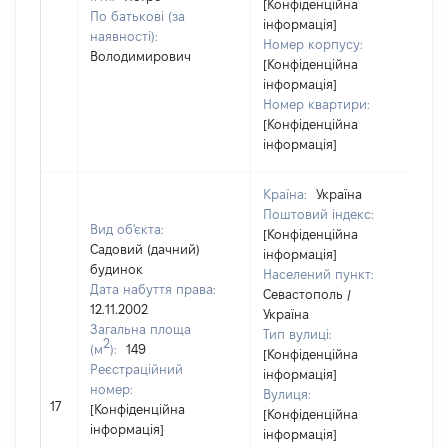
[Конфіденційна
По батькові (за
інформація]
наявності):
Номер корпусу:
Володимирович
[Конфіденційна
інформація]
Номер квартири:
[Конфіденційна
інформація]
Країна:
Україна
Поштовий індекс:
Вид об'єкта:
[Конфіденційна
Садовий (дачний)
інформація]
будинок
Населений пункт:
Дата набуття права:
Севастополь /
12.11.2002
Україна
Загальна площа
Тип вулиці:
2
(м
):
149
[Конфіденційна
Реєстраційний
інформація]
номер:
Вулиця:
[
17
[Конфіденційна
[Конфіденційна
в
інформація]
інформація]