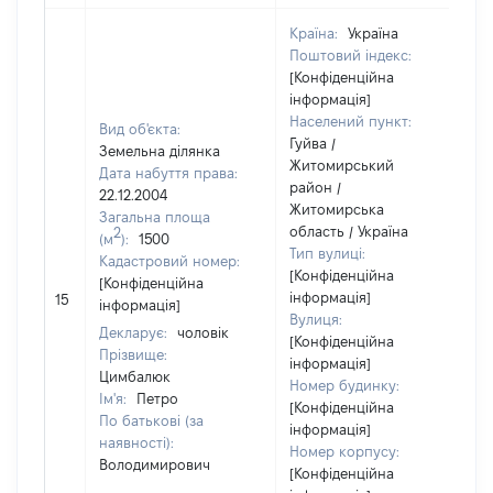
Країна:
Україна
Поштовий індекс:
[Конфіденційна
інформація]
Населений пункт:
Вид об'єкта:
Гуйва /
Земельна ділянка
Житомирський
Дата набуття права:
район /
22.12.2004
Житомирська
Загальна площа
область / Україна
2
(м
):
1500
Тип вулиці:
Кадастровий номер:
[Конфіденційна
[Конфіденційна
[
інформація]
15
інформація]
в
Вулиця:
Декларує:
чоловік
[Конфіденційна
Прізвище:
інформація]
Цимбалюк
Номер будинку:
Ім'я:
Петро
[Конфіденційна
По батькові (за
інформація]
наявності):
Номер корпусу:
Володимирович
[Конфіденційна