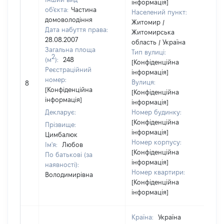
інформація]
об'єкта:
Частина
Населений пункт:
домоволодіння
Житомир /
Дата набуття права:
Житомирська
28.08.2007
область / Україна
Загальна площа
Тип вулиці:
2
(м
):
248
[Конфіденційна
Реєстраційний
інформація]
номер:
Вулиця:
8
[Конфіденційна
[Конфіденційна
інформація]
інформація]
Декларує:
Номер будинку:
[Конфіденційна
Прізвище:
інформація]
Цимбалюк
Номер корпусу:
Ім'я:
Любов
[Конфіденційна
По батькові (за
інформація]
наявності):
Номер квартири:
Володимирівна
[Конфіденційна
інформація]
Країна:
Україна