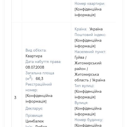
Номер квартири:
[Конфіденційна
інформація]
Країна:
Україна
Поштовий індекс:
[Конфіденційна
інформація]
Вид об'єкта:
Населений пункт:
Квартира
Гуйва /
Дата набуття права:
Житомирський
08.07.2008
район /
Загальна площа
Житомирська
2
(м
):
66,3
область / Україна
Реєстраційний
Тип вулиці:
номер:
[Конфіденційна
[Конфіденційна
інформація]
3
інформація]
Вулиця:
Декларує:
[Конфіденційна
інформація]
Прізвище:
Номер будинку:
Цимбалюк
[Конфіденційна
Ім'я:
Любов