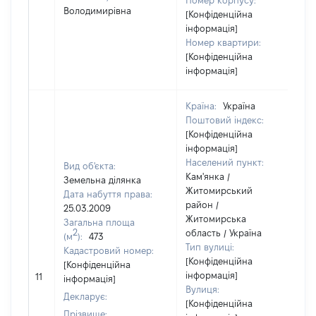
Номер корпусу:
Володимирівна
[Конфіденційна
інформація]
Номер квартири:
[Конфіденційна
інформація]
Країна:
Україна
Поштовий індекс:
[Конфіденційна
інформація]
Населений пункт:
Вид об'єкта:
Кам'янка /
Земельна ділянка
Житомирський
Дата набуття права:
район /
25.03.2009
Житомирська
Загальна площа
2
область / Україна
(м
):
473
Тип вулиці:
Кадастровий номер:
[Конфіденційна
[Конфіденційна
[
інформація]
11
інформація]
в
Вулиця:
Декларує:
[Конфіденційна
Прізвище: