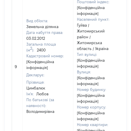
Поштовий індекс:
[Конфіденційна
інформація]
Населений пункт:
Вид об'єкта:
Гуйва /
Земельна ділянка
Житомирський
Дата набуття права:
район /
03.02.2012
Житомирська
Загальна площа
2
область / Україна
(м
):
2400
Тип вулиці:
Кадастровий номер:
[Конфіденційна
[Конфіденційна
інформація]
9
інформація]
Вулиця:
Декларує:
[Конфіденційна
Прізвище:
інформація]
Цимбалюк
Номер будинку:
Ім'я:
Любов
[Конфіденційна
По батькові (за
інформація]
наявності):
Номер корпусу:
Володимирівна
[Конфіденційна
інформація]
Номер квартири:
[Конфіденційна