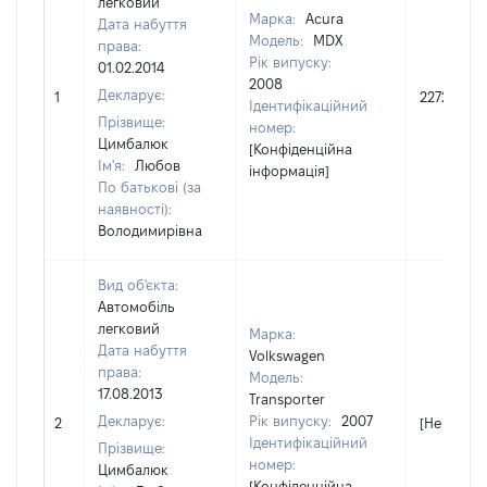
легковий
Марка:
Acura
Дата набуття
Модель:
MDX
права:
Рік випуску:
01.02.2014
2008
Декларує:
1
227200
Ідентифікаційний
Прізвище:
номер:
Цимбалюк
[Конфіденційна
Ім'я:
Любов
інформація]
По батькові (за
наявності):
Володимирівна
Вид об'єкта:
Автомобіль
легковий
Марка:
Дата набуття
Volkswagen
права:
Модель:
17.08.2013
Transporter
Декларує:
Рік випуску:
2007
2
[Не відом
Ідентифікаційний
Прізвище:
номер:
Цимбалюк
[Конфіденційна