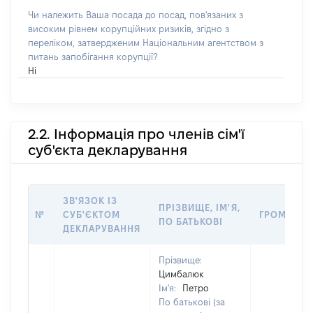
Чи належить Ваша посада до посад, пов'язаних з
високим рівнем корупційних ризиків, згідно з
переліком, затвердженим Національним агентством з
питань запобігання корупції?
Ні
2.2. Інформація про членів сім'ї
суб'єкта декларування
ЗВ'ЯЗОК ІЗ
ПРІЗВИЩЕ, ІМ'Я,
№
СУБ'ЄКТОМ
ГРОМАДЯН
ПО БАТЬКОВІ
ДЕКЛАРУВАННЯ
Прізвище:
Цимбалюк
Ім'я:
Петро
По батькові (за