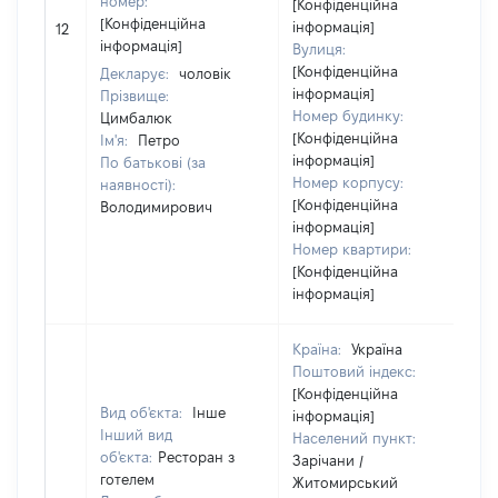
номер:
[Конфіденційна
[Конфіденційна
інформація]
12
інформація]
Вулиця:
[Конфіденційна
Декларує:
чоловік
інформація]
Прізвище:
Номер будинку:
Цимбалюк
[Конфіденційна
Ім'я:
Петро
інформація]
По батькові (за
Номер корпусу:
наявності):
[Конфіденційна
Володимирович
інформація]
Номер квартири:
[Конфіденційна
інформація]
Країна:
Україна
Поштовий індекс:
[Конфіденційна
Вид об'єкта:
Інше
інформація]
Інший вид
Населений пункт:
об'єкта:
Ресторан з
Зарічани /
готелем
Житомирський