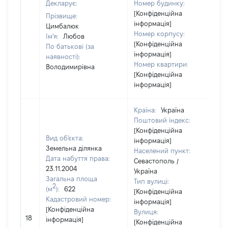
Декларує:
Номер будинку:
[Конфіденційна
Прізвище:
інформація]
Цимбалюк
Номер корпусу:
Ім'я:
Любов
[Конфіденційна
По батькові (за
інформація]
наявності):
Номер квартири:
Володимирівна
[Конфіденційна
інформація]
Країна:
Україна
Поштовий індекс:
[Конфіденційна
Вид об'єкта:
інформація]
Земельна ділянка
Населений пункт:
Дата набуття права:
Севастополь /
23.11.2004
Україна
Загальна площа
Тип вулиці:
2
(м
):
622
[Конфіденційна
Кадастровий номер:
інформація]
[Конфіденційна
Вулиця:
[
18
інформація]
[Конфіденційна
в