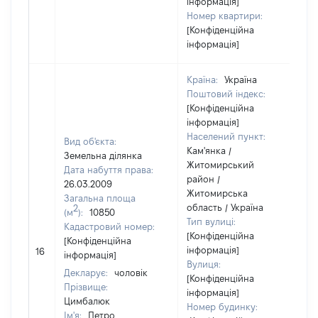
інформація]
Номер квартири:
[Конфіденційна
інформація]
Країна:
Україна
Поштовий індекс:
[Конфіденційна
інформація]
Населений пункт:
Вид об'єкта:
Кам'янка /
Земельна ділянка
Житомирський
Дата набуття права:
район /
26.03.2009
Житомирська
Загальна площа
область / Україна
2
(м
):
10850
Тип вулиці:
Кадастровий номер:
[Конфіденційна
[Конфіденційна
[
інформація]
16
інформація]
в
Вулиця:
Декларує:
чоловік
[Конфіденційна
Прізвище:
інформація]
Цимбалюк
Номер будинку:
Ім'я:
Петро