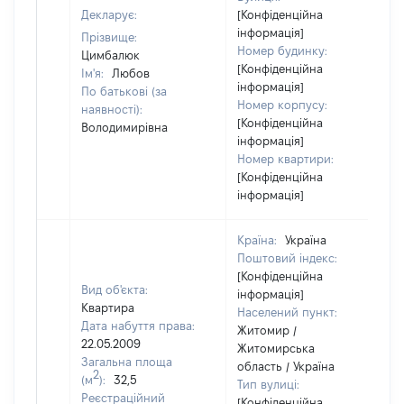
Декларує:
[Конфіденційна
інформація]
Прізвище:
Номер будинку:
Цимбалюк
[Конфіденційна
Ім'я:
Любов
інформація]
По батькові (за
Номер корпусу:
наявності):
[Конфіденційна
Володимирівна
інформація]
Номер квартири:
[Конфіденційна
інформація]
Країна:
Україна
Поштовий індекс:
[Конфіденційна
Вид об'єкта:
інформація]
Квартира
Населений пункт:
Дата набуття права:
Житомир /
22.05.2009
Житомирська
Загальна площа
область / Україна
2
(м
):
32,5
Тип вулиці:
Реєстраційний
[Конфіденційна