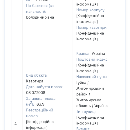
інформація]
По батькові (за
Номер корпусу:
наявності):
[Конфіденційна
Володимирівна
інформація]
Номер квартири:
[Конфіденційна
інформація]
Країна:
Україна
Поштовий індекс:
[Конфіденційна
інформація]
Вид об'єкта:
Населений пункт:
Квартира
Гуйва /
Дата набуття права:
Житомирський
08.07.2008
район /
Загальна площа
Житомирська
2
(м
):
63,9
область / Україна
Реєстраційний
Тип вулиці:
номер:
[Конфіденційна
[Конфіденційна
інформація]
4
інформація]
Вулиця: