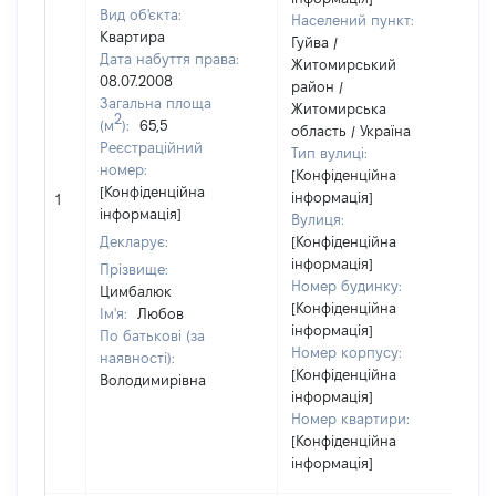
Вид об'єкта:
Населений пункт:
Квартира
Гуйва /
Дата набуття права:
Житомирський
08.07.2008
район /
Загальна площа
Житомирська
2
(м
):
65,5
область / Україна
Реєстраційний
Тип вулиці:
номер:
[Конфіденційна
[Конфіденційна
інформація]
1
3
інформація]
Вулиця:
Декларує:
[Конфіденційна
інформація]
Прізвище:
Номер будинку:
Цимбалюк
[Конфіденційна
Ім'я:
Любов
інформація]
По батькові (за
Номер корпусу:
наявності):
[Конфіденційна
Володимирівна
інформація]
Номер квартири:
[Конфіденційна
інформація]