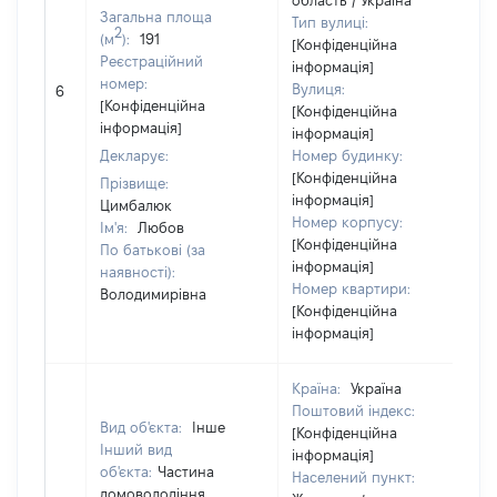
область / Україна
Загальна площа
Тип вулиці:
2
(м
):
191
[Конфіденційна
Реєстраційний
інформація]
номер:
Вулиця:
6
[Конфіденційна
[Конфіденційна
інформація]
інформація]
Декларує:
Номер будинку:
[Конфіденційна
Прізвище:
інформація]
Цимбалюк
Номер корпусу:
Ім'я:
Любов
[Конфіденційна
По батькові (за
інформація]
наявності):
Номер квартири:
Володимирівна
[Конфіденційна
інформація]
Країна:
Україна
Поштовий індекс:
Вид об'єкта:
Інше
[Конфіденційна
Інший вид
інформація]
об'єкта:
Частина
Населений пункт:
домоволодіння