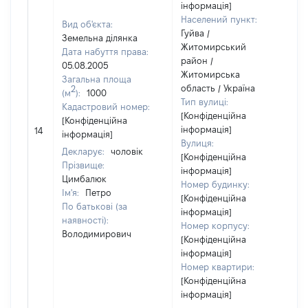
інформація]
Населений пункт:
Вид об'єкта:
Гуйва /
Земельна ділянка
Житомирський
Дата набуття права:
район /
05.08.2005
Житомирська
Загальна площа
область / Україна
2
(м
):
1000
Тип вулиці:
Кадастровий номер:
[Конфіденційна
[Конфіденційна
[
інформація]
14
інформація]
в
Вулиця:
Декларує:
чоловік
[Конфіденційна
Прізвище:
інформація]
Цимбалюк
Номер будинку:
Ім'я:
Петро
[Конфіденційна
По батькові (за
інформація]
наявності):
Номер корпусу:
Володимирович
[Конфіденційна
інформація]
Номер квартири:
[Конфіденційна
інформація]