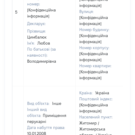
номер:
інформація]
[Конфіденційна
Вулиця:
5
1
інформація]
[Конфіденційна
Декларує:
інформація]
Номер будинку:
Прізвище:
[Конфіденційна
Цимбалюк
інформація]
Ім'я:
Любов
Номер корпусу:
По батькові (за
[Конфіденційна
наявності):
інформація]
Володимирівна
Номер квартири:
[Конфіденційна
інформація]
Країна:
Україна
Поштовий індекс:
Вид об'єкта:
Інше
[Конфіденційна
Інший вид
інформація]
об'єкта:
Приміщення
Населений пункт:
перукарні
Житомир /
Дата набуття права:
Житомирська
10.01.2008