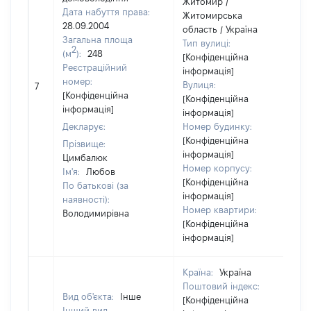
Житомир /
Дата набуття права:
Житомирська
28.09.2004
область / Україна
Загальна площа
Тип вулиці:
2
(м
):
248
[Конфіденційна
Реєстраційний
інформація]
номер:
Вулиця:
7
[Конфіденційна
[Конфіденційна
інформація]
інформація]
Декларує:
Номер будинку:
[Конфіденційна
Прізвище:
інформація]
Цимбалюк
Номер корпусу:
Ім'я:
Любов
[Конфіденційна
По батькові (за
інформація]
наявності):
Номер квартири:
Володимирівна
[Конфіденційна
інформація]
Країна:
Україна
Поштовий індекс:
Вид об'єкта:
Інше
[Конфіденційна
Інший вид