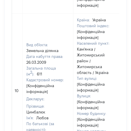
інформація]
Країна:
Україна
Поштовий індекс:
[Конфіденційна
інформація]
Населений пункт:
Вид об'єкта:
Кам'янка /
Земельна ділянка
Житомирський
Дата набуття права:
район /
26.03.2009
Житомирська
Загальна площа
2
область / Україна
(м
):
611
Тип вулиці:
Кадастровий номер:
[Конфіденційна
[Конфіденційна
[
інформація]
10
інформація]
в
Вулиця:
Декларує:
[Конфіденційна
Прізвище:
інформація]
Цимбалюк
Номер будинку:
Ім'я:
Любов
[Конфіденційна
По батькові (за
інформація]
наявності):