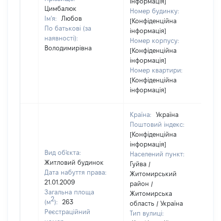
інформація]
Цимбалюк
Номер будинку:
Ім'я:
Любов
[Конфіденційна
По батькові (за
інформація]
наявності):
Номер корпусу:
Володимирівна
[Конфіденційна
інформація]
Номер квартири:
[Конфіденційна
інформація]
Країна:
Україна
Поштовий індекс:
[Конфіденційна
інформація]
Вид об'єкта:
Населений пункт:
Житловий будинок
Гуйва /
Дата набуття права:
Житомирський
21.01.2009
район /
Загальна площа
Житомирська
2
(м
):
263
область / Україна
Реєстраційний
Тип вулиці: