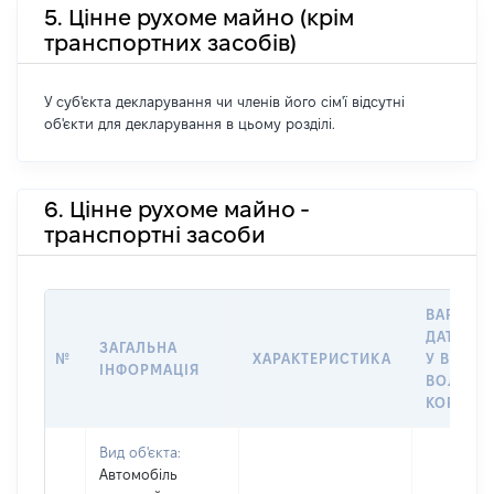
5. Цінне рухоме майно (крім
транспортних засобів)
У суб'єкта декларування чи членів його сім'ї відсутні
об'єкти для декларування в цьому розділі.
6. Цінне рухоме майно -
транспортні засоби
ВАРТІСТ
ДАТУ НА
ЗАГАЛЬНА
№
ХАРАКТЕРИСТИКА
У ВЛАСН
ІНФОРМАЦІЯ
ВОЛОДІ
КОРИСТ
Вид об'єкта:
Автомобіль