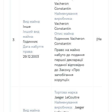
Vacheron
Constantin
Найменування
виробника:
Вид майна:
Vacheron
Інше
Constantin
Інший вид
Опис майна:
майна:
Годинник Vacheron
[Не відом
3
Годинник
Constantin
Дата набуття
Право на майно
права:
набуто до подання
29.12.2003
першої декларації
поданої відповідно
до Закону «Про
запобігання
корупції»
Торгова марка:
Jaeger LeCoultre
Найменування
виробника:
Jaeger
Вид майна: