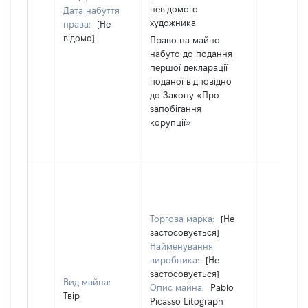
невідомого
Дата набуття
художника
права:
[Не
відомо]
Право на майно
набуто до подання
першої декларації
поданої відповідно
до Закону «Про
запобігання
корупції»
Торгова марка:
[Не
застосовується]
Найменування
виробника:
[Не
застосовується]
Вид майна:
Опис майна:
Pablo
Твір
Picasso Litograph