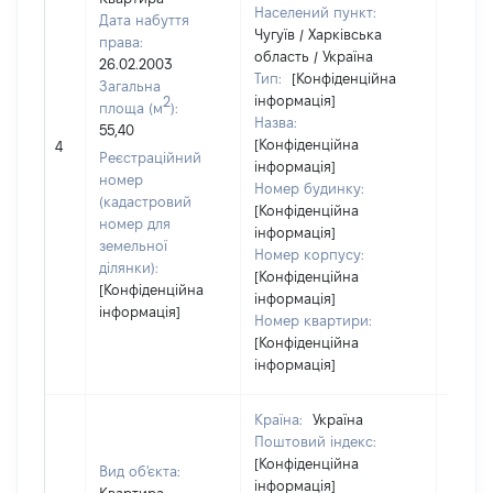
Населений пункт:
Дата набуття
Чугуїв / Харківська
права:
область / Україна
26.02.2003
Тип:
[Конфіденційна
Загальна
інформація]
2
площа (м
):
Назва:
55,40
[Конфіденційна
5907
4
Реєстраційний
інформація]
номер
Номер будинку:
(кадастровий
[Конфіденційна
номер для
інформація]
земельної
Номер корпусу:
ділянки):
[Конфіденційна
[Конфіденційна
інформація]
інформація]
Номер квартири:
[Конфіденційна
інформація]
Країна:
Україна
Поштовий індекс:
[Конфіденційна
Вид об'єкта:
інформація]