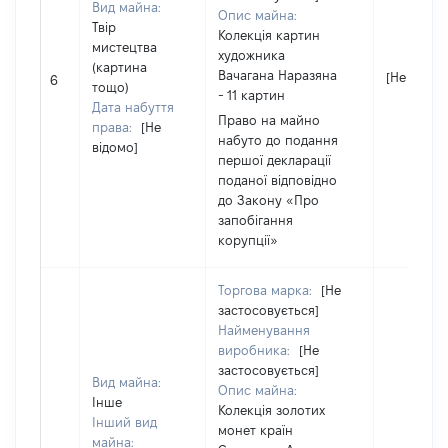
Вид майна:
Опис майна:
Твір
Колекція картин
мистецтва
художника
(картина
Вачагана Наразяна
[Не відом
6
тощо)
- 11 картин
Дата набуття
Право на майно
права:
[Не
набуто до подання
відомо]
першої декларації
поданої відповідно
до Закону «Про
запобігання
корупції»
Торгова марка:
[Не
застосовується]
Найменування
виробника:
[Не
застосовується]
Вид майна:
Опис майна:
Інше
Колекція золотих
Інший вид
монет країн
майна: