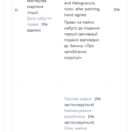
мистецтва
and Heliogravure,
(картина
color, after painting,
[Не відом
11
тощо)
hand signed
Дата набуття
Право на майно
права:
[Не
набуто до подання
відомо]
першої декларації
поданої відповідно
до Закону «Про
запобігання
корупції»
Торгова марка:
[Не
застосовується]
Найменування
виробника:
[Не
застосовується]
Опис майна: