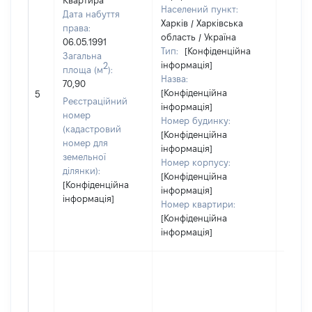
Квартира
Населений пункт:
Дата набуття
Харків / Харківська
права:
область / Україна
06.05.1991
Тип:
[Конфіденційна
Загальна
інформація]
2
площа (м
):
Назва:
70,90
[Конфіденційна
[Не ві
5
Реєстраційний
інформація]
номер
Номер будинку:
(кадастровий
[Конфіденційна
номер для
інформація]
земельної
Номер корпусу:
ділянки):
[Конфіденційна
[Конфіденційна
інформація]
інформація]
Номер квартири:
[Конфіденційна
інформація]