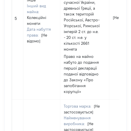
Інше
сучасної України,
Інший вид
древньої Греції, а
майна:
також територій
Колекційні
[Не відом
5
Російської, Австро-
монети
Угорської, Римської
Дата набуття
імперій 2 ст. до н.е.
права:
[Не
- 20 ст. н.е. у
відомо]
кількості 2661
монета
Право на майно
набуто до подання
першої декларації
поданої відповідно
до Закону «Про
запобігання
корупції»
Торгова марка:
[Не
застосовується]
Найменування
виробника:
[Не
застосовується]