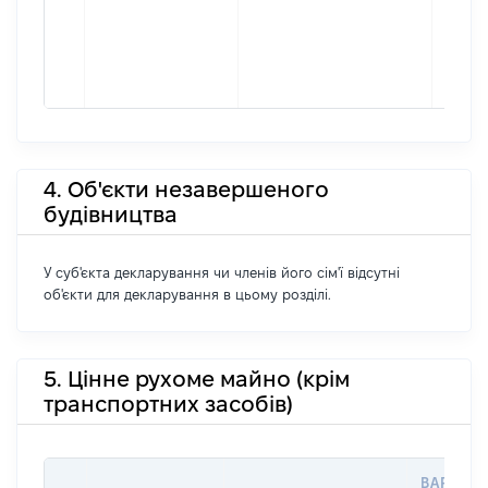
4. Об'єкти незавершеного
будівництва
У суб'єкта декларування чи членів його сім'ї відсутні
об'єкти для декларування в цьому розділі.
5. Цінне рухоме майно (крім
транспортних засобів)
ВАРТІСТ