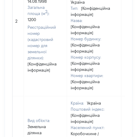
14.08.1998
Україна
Загальна
Тип:
[Конфіденційна
2
площа (м
):
інформація]
1200
Назва:
[Не ві
2
[Конфіденційна
Реєстраційний
інформація]
номер
Номер будинку:
(кадастровий
[Конфіденційна
номер для
інформація]
земельної
Номер корпусу:
ділянки):
[Конфіденційна
[Конфіденційна
інформація]
інформація]
Номер квартири:
[Конфіденційна
інформація]
Країна:
Україна
Поштовий індекс:
[Конфіденційна
Вид об'єкта:
інформація]
Земельна
Населений пункт:
ділянка
Коробочкине /