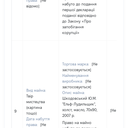
права:
[Не
набуто до подання
відомо]
першої декларації
поданої відповідно
до Закону «Про
запобігання
корупції»
Торгова марка:
[Не
застосовується]
Найменування
виробника:
[Не
застосовується]
Вид майна:
Опис майна:
Твір
Шкодовський Ю.М.
мистецтва
"Ельф-Лудильщик",
(картина
холст, масло, 70х90,
[Не відом
9
тощо)
2007 р.
Дата набуття
Право на майно
права:
[Не