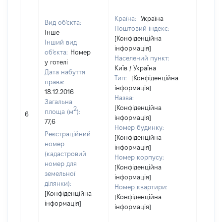
Країна:
Україна
Вид об'єкта:
Поштовий індекс:
Інше
[Конфіденційна
Інший вид
інформація]
об'єкта:
Номер
Населений пункт:
у готелі
Київ / Україна
Дата набуття
Тип:
[Конфіденційна
права:
інформація]
18.12.2016
Назва:
Загальна
[Конфіденційна
2
площа (м
):
[Не ві
6
інформація]
77,6
Номер будинку:
Реєстраційний
[Конфіденційна
номер
інформація]
(кадастровий
Номер корпусу:
номер для
[Конфіденційна
земельної
інформація]
ділянки):
Номер квартири:
[Конфіденційна
[Конфіденційна
інформація]
інформація]