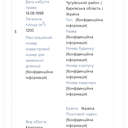
Дата набуття
Чугуївський район /
права:
Харківська область /
14.08.1998
Україна
Загальна
Тип:
[Конфіденційна
2
площа (м
):
інформація]
1200
Назва:
[Не ві
3
[Конфіденційна
Реєстраційний
інформація]
номер
Номер будинку:
(кадастровий
[Конфіденційна
номер для
інформація]
земельної
Номер корпусу:
ділянки):
[Конфіденційна
[Конфіденційна
інформація]
інформація]
Номер квартири:
[Конфіденційна
інформація]
Країна:
Україна
Поштовий індекс:
[Конфіденційна
Вид об'єкта:
інформація]
Квартира