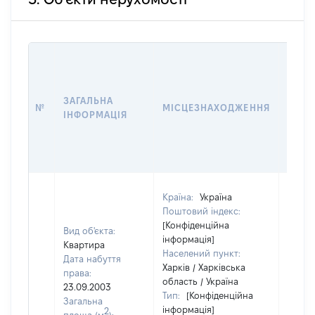
ВАРТ
ДАТУ
НАБУ
ЗАГАЛЬНА
ПРАВ
№
МІСЦЕЗНАХОДЖЕННЯ
ІНФОРМАЦІЯ
ЗА
ОСТ
ГРО
ОЦІ
Країна:
Україна
Поштовий індекс:
[Конфіденційна
Вид об'єкта:
інформація]
Квартира
Населений пункт:
Дата набуття
Харків / Харківська
права:
область / Україна
23.09.2003
Тип:
[Конфіденційна
Загальна
інформація]
2