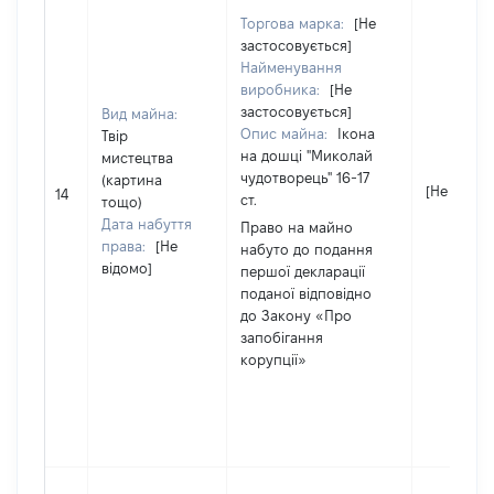
Торгова марка:
[Не
застосовується]
Найменування
виробника:
[Не
застосовується]
Вид майна:
Опис майна:
Iкона
Твір
на дошці "Миколай
мистецтва
чудотворець" 16-17
(картина
[Не відом
14
ст.
тощо)
Дата набуття
Право на майно
права:
[Не
набуто до подання
відомо]
першої декларації
поданої відповідно
до Закону «Про
запобігання
корупції»