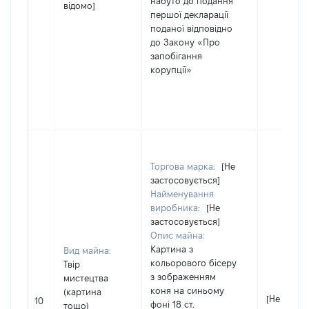
набуто до подання
відомо]
першої декларації
поданої відповідно
до Закону «Про
запобігання
корупції»
Торгова марка:
[Не
застосовується]
Найменування
виробника:
[Не
застосовується]
Опис майна:
Картина з
Вид майна:
кольорового бісеру
Твір
з зображенням
мистецтва
коня на синьому
(картина
[Не відом
10
фоні 18 ст.
тощо)