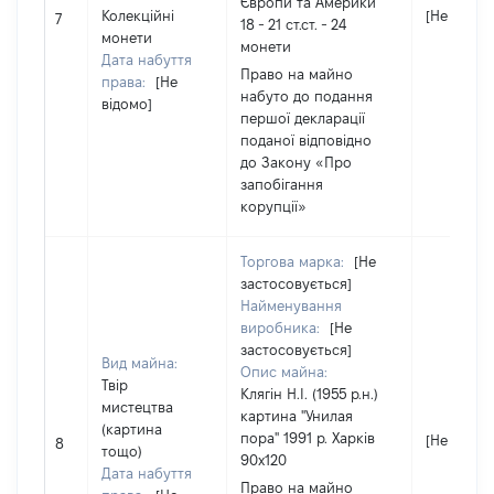
Європи та Америки
Колекційні
[Не відом
7
18 - 21 ст.ст. - 24
монети
монети
Дата набуття
Право на майно
права:
[Не
набуто до подання
відомо]
першої декларації
поданої відповідно
до Закону «Про
запобігання
корупції»
Торгова марка:
[Не
застосовується]
Найменування
виробника:
[Не
застосовується]
Вид майна:
Опис майна:
Твір
Клягін Н.I. (1955 р.н.)
мистецтва
картина "Унилая
(картина
пора" 1991 р. Харків
[Не відом
8
тощо)
90х120
Дата набуття
Право на майно