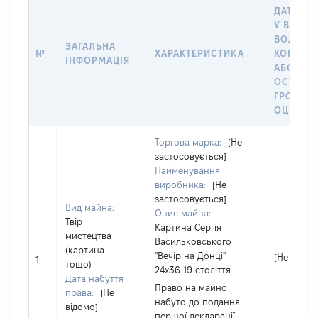
ДАТУ НА
У ВЛАСН
ВОЛОДІ
ЗАГАЛЬНА
№
ХАРАКТЕРИСТИКА
КОРИСТ
ІНФОРМАЦІЯ
АБО ЗА
ОСТАНН
ГРОШО
ОЦІНКО
Торгова марка:
[Не
застосовується]
Найменування
виробника:
[Не
застосовується]
Вид майна:
Опис майна:
Твір
Картина Сергія
мистецтва
Васильковського
(картина
"Вечір на Донці"
[Не відом
1
тощо)
24х36 19 століття
Дата набуття
Право на майно
права:
[Не
набуто до подання
відомо]
першої декларації