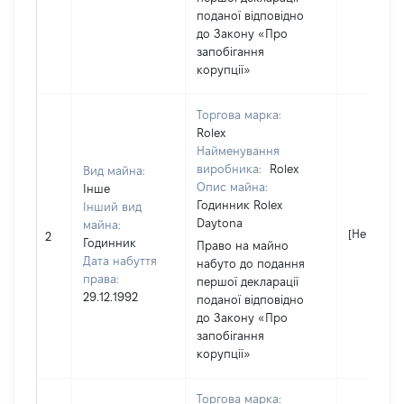
поданої відповідно
до Закону «Про
запобігання
корупції»
Торгова марка:
Rolex
Найменування
виробника:
Rolex
Вид майна:
Опис майна:
Інше
Годинник Rolex
Інший вид
Daytona
майна:
[Не відом
2
Годинник
Право на майно
Дата набуття
набуто до подання
права:
першої декларації
29.12.1992
поданої відповідно
до Закону «Про
запобігання
корупції»
Торгова марка: