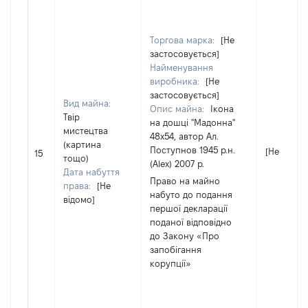
Торгова марка:
[Не
застосовується]
Найменування
виробника:
[Не
застосовується]
Вид майна:
Опис майна:
Ікона
Твір
на дошці "Мадонна"
мистецтва
48х54, автор Ал.
(картина
Поступнов 1945 р.н.
[Не відом
15
тощо)
(Alex) 2007 р.
Дата набуття
Право на майно
права:
[Не
набуто до подання
відомо]
першої декларації
поданої відповідно
до Закону «Про
запобігання
корупції»