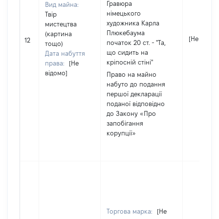
Гравюра
Вид майна:
німецького
Твір
художника Карла
мистецтва
Плюкебаума
(картина
[Не відом
12
початок 20 ст. - "Та,
тощо)
що сидить на
Дата набуття
кріпосній стіні"
права:
[Не
відомо]
Право на майно
набуто до подання
першої декларації
поданої відповідно
до Закону «Про
запобігання
корупції»
Торгова марка:
[Не