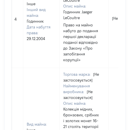
LeCoultre
Інше
Опис майна:
Інший вид
Годинник Jaeger
майна:
LeCoultre
[Не відом
4
Годинник
Право на майно
Дата набуття
набуто до подання
права:
першої декларації
29.12.2004
поданої відповідно
до Закону «Про
запобігання
корупції»
Торгова марка:
[Не
застосовується]
Найменування
виробника:
[Не
застосовується]
Опис майна:
Колекція мідних,
бронзових, срібних
і золотих монет 16-
Вид майна:
21 століть території