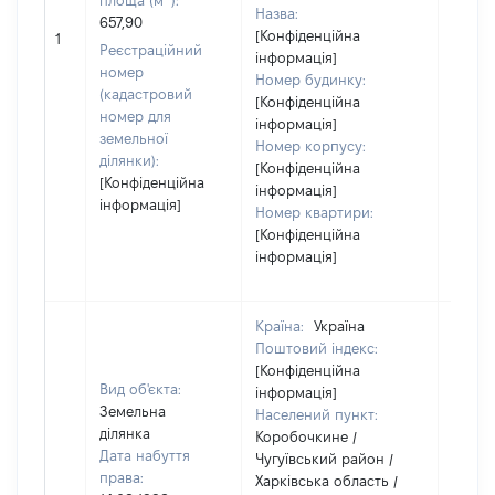
площа (м
):
Назва:
657,90
[Конфіденційна
96579
1
Реєстраційний
інформація]
номер
Номер будинку:
(кадастровий
[Конфіденційна
номер для
інформація]
земельної
Номер корпусу:
ділянки):
[Конфіденційна
[Конфіденційна
інформація]
інформація]
Номер квартири:
[Конфіденційна
інформація]
Країна:
Україна
Поштовий індекс:
[Конфіденційна
Вид об'єкта:
інформація]
Земельна
Населений пункт:
ділянка
Коробочкине /
Дата набуття
Чугуївський район /
права:
Харківська область /