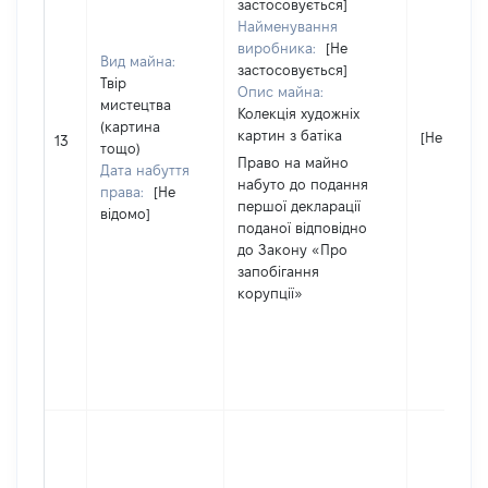
застосовується]
Найменування
виробника:
[Не
Вид майна:
застосовується]
Твір
Опис майна:
мистецтва
Колекція художніх
(картина
картин з батіка
[Не відом
13
тощо)
Право на майно
Дата набуття
набуто до подання
права:
[Не
першої декларації
відомо]
поданої відповідно
до Закону «Про
запобігання
корупції»