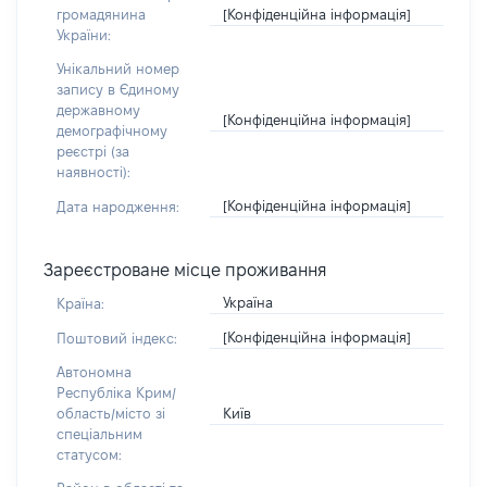
[Конфіденційна інформація]
громадянина
України:
Унікальний номер
запису в Єдиному
державному
[Конфіденційна інформація]
демографічному
реєстрі (за
наявності):
[Конфіденційна інформація]
Дата народження:
Зареєстроване місце проживання
Україна
Країна:
[Конфіденційна інформація]
Поштовий індекс:
Автономна
Республіка Крим/
Київ
область/місто зі
спеціальним
статусом: