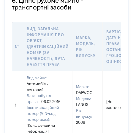
6. Цінне рухоме майно -
транспортні засоби
ВИД, ЗАГАЛЬНА
ВАРТІСТЬ Н
ІНФОРМАЦІЯ ПРО
МАРКА,
ДАТУ НАБУТ
ОБʼЄКТ,
МОДЕЛЬ,
ПРАВА АБО 
№
ІДЕНТИФІКАЦІЙНИЙ
РІК
ОСТАННЬО
НОМЕР (ЗА
ВИПУСКУ
ГРОШОВОЮ
НАЯВНОСТІ), ДАТА
ОЦІНКОЮ, Г
НАБУТТЯ ПРАВА
Вид майна:
Автомобіль
Марка:
легковий
DAEWOO
Дата набуття
Модель:
права:
06.02.2016
[Не
LANOS
1
Ідентифікаційний
застосовуєтьс
Рік
номер (VIN-код,
випуску:
номер шасі):
2008
[Конфіденційна
інформація]