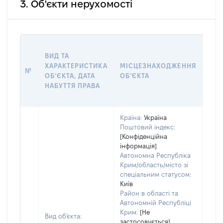
3. Об'єкти нерухомості
ВАР
ВИД ТА
ДАТ
ХАРАКТЕРИСТИКА
МІСЦЕЗНАХОДЖЕННЯ
ПРА
№
ОБʼЄКТА, ДАТА
ОБʼЄКТА
ОС
НАБУТТЯ ПРАВА
ГР
ОЦІ
Країна:
Україна
Поштовий індекс:
[Конфіденційна
інформація]
Автономна Республіка
Крим/область/місто зі
спеціальним статусом:
Київ
Район в області та
Автономній Республіці
Крим:
[Не
Вид об'єкта:
застосовується]