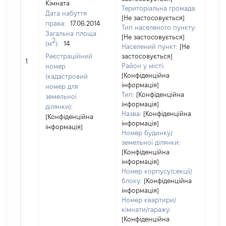
Кімната
Територіальна громада:
Дата набуття
[Не застосовується]
права:
17.06.2014
Тип населеного пункту:
Загальна площа
[Не застосовується]
2
(м
):
14
Населений пункт:
[Не
[Не
Реєстраційний
застосовується]
1
заст
Район у місті:
номер
[Конфіденційна
(кадастровий
інформація]
номер для
Тип:
[Конфіденційна
земельної
інформація]
ділянки):
Назва:
[Конфіденційна
[Конфіденційна
інформація]
інформація]
Номер будинку/
земельної ділянки:
[Конфіденційна
інформація]
Номер корпусу/секції/
блоку:
[Конфіденційна
інформація]
Номер квартири/
кімнати/гаражу:
[Конфіденційна