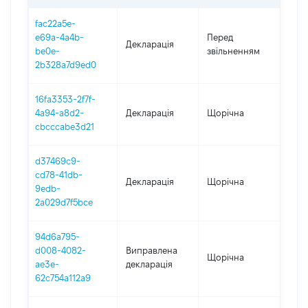
fac22a5e-
01.0
e69a-4a4b-
Перед
Декларація
-
be0e-
звільненням
13.0
2b328a7d9ed0
16fa3353-2f7f-
4a94-a8d2-
Декларація
Щорічна
202
cbcccabe3d21
d37469c9-
cd78-41db-
Декларація
Щорічна
202
9edb-
2a029d7f5bce
94d6a795-
d008-4082-
Виправлена
Щорічна
202
ae3e-
декларація
62c754a112a9