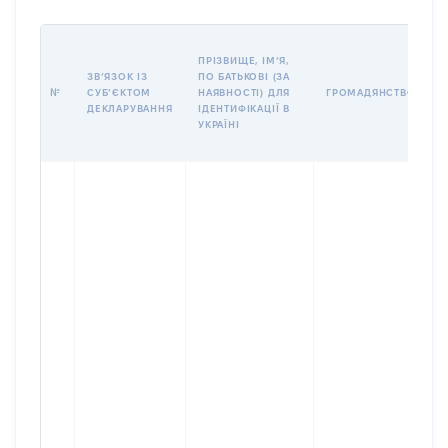
П
ПРІЗВИЩЕ, ІМʼЯ,
Б
ЗВʼЯЗОК ІЗ
ПО БАТЬКОВІ (ЗА
І
№
СУБʼЄКТОМ
НАЯВНОСТІ) ДЛЯ
ГРОМАДЯНСТВО
М
ДЕКЛАРУВАННЯ
ІДЕНТИФІКАЦІЇ В
УКРАЇНІ