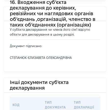
16. Входження суб’єкта
декларування до керівних,
ревізійних чи наглядових органів
об’єднань ,організацій, членство в
таких об’єднаннях (організаціях)
У суб'єкта декларування чи членів його сім'ї відсутні
об'єкти для декларування в цьому розділі.
Документ підписано:
СТЕПАНЮК ЄЛИЗАВЕТА ОЛЕКСАНДРІВНА
Інші документи суб'єкта
декларування
ТИП
ТИП
КОД
ПЕР
ДОКУМЕНТА
ДЕКЛАРАЦІЇ