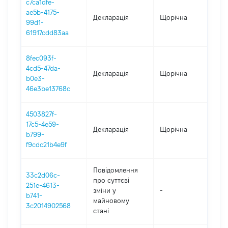
c7ca1dfe-
ae5b-4175-
Декларація
Щорічна
202
99d1-
61917cdd83aa
8fec093f-
4cd5-47da-
Декларація
Щорічна
202
b0e3-
46e3be13768c
4503827f-
17c5-4e59-
Декларація
Щорічна
202
b799-
f9cdc21b4e9f
Повідомлення
33c2d06c-
про суттєві
251e-4613-
зміни y
-
202
b741-
майновому
3c2014902568
стані