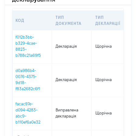
ТИП
ТИП
КОД
ПЕ
ДОКУМЕНТА
ДЕКЛАРАЦІЇ
f012b3bb-
b329-4cae-
Декларація
Щорічна
202
8823-
b788c21a69f5
d0a986b4-
0076-4375-
Декларація
Щорічна
202
9d18-
f83a2682c6f1
facac97e-
d094-4283-
Виправлена
Щорічна
202
abc9-
декларація
b110ef6a0e32