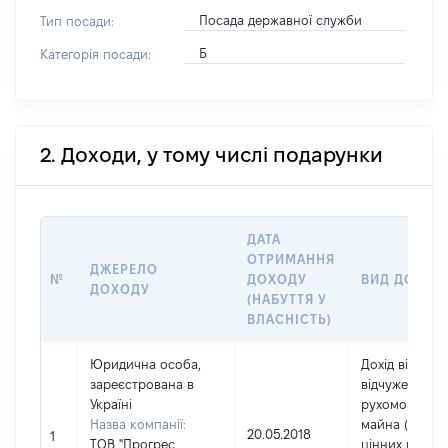
Посада державної служби
Тип посади:
Б
Категорія посади:
2. Доходи, у тому числі подарунки
ДАТА
ОТРИМАННЯ
ДЖЕРЕЛО
№
ДОХОДУ
ВИД ДОХОД
ДОХОДУ
(НАБУТТЯ У
ВЛАСНІСТЬ)
Юридична особа,
Дохід від
зареєстрована в
відчуження
Україні
рухомого
Назва компанії:
майна ( крім
20.05.2018
1
ТОВ "Прогрес
цінних папері