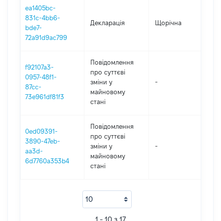
ea1405bc-
831c-4bb6-
Декларація
Щорічна
202
bde7-
72a91d9ac799
Повідомлення
f92107a3-
про суттєві
0957-48f1-
зміни y
-
202
87cc-
майновому
73e961df81f3
стані
Повідомлення
0ed09391-
про суттєві
3890-47eb-
зміни y
-
202
aa3d-
майновому
6d7760a353b4
стані
1 - 10 з 17