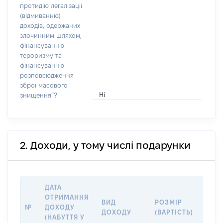
протидію легалізації
(відмиванню)
доходів, одержаних
злочинним шляхом,
фінансуванню
тероризму та
фінансуванню
розповсюдження
зброї масового
Ні
знищення”?
2. Доходи, у тому числі подарунки
ДАТА
ОТРИМАННЯ
ВИД
РОЗМІР
ІНФ
№
ДОХОДУ
ДОХОДУ
(ВАРТІСТЬ)
ПРО
(НАБУТТЯ У