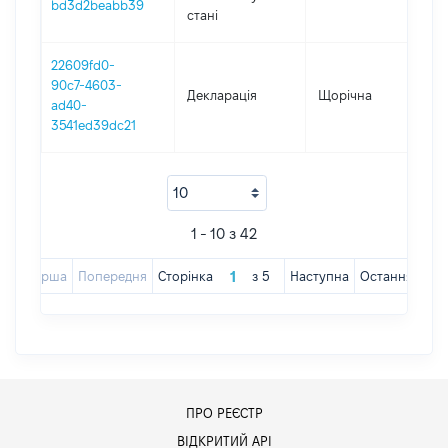
bd3d2beabb39
стані
22609fd0-
90c7-4603-
Декларація
Щорічна
20
ad40-
3541ed39dc21
1 - 10 з 42
Перша
Попередня
Сторінка
з
5
Наступна
Остання
ПРО РЕЄСТР
ВІДКРИТИЙ АРІ