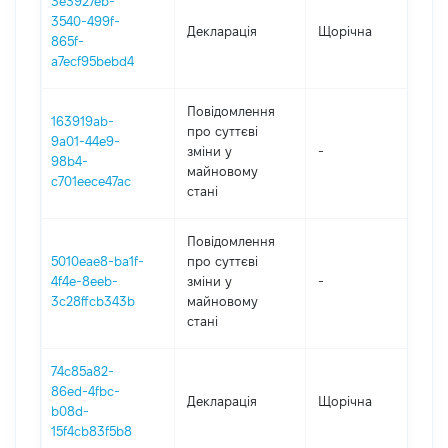
3e3927eb-
3540-499f-
Декларація
Щорічна
20
865f-
a7ecf95bebd4
Повідомлення
163919ab-
про суттєві
9a01-44e9-
зміни y
-
20
98b4-
майновому
c701eece47ac
стані
Повідомлення
5010eae8-ba1f-
про суттєві
4f4e-8eeb-
зміни y
-
20
3c28ffcb343b
майновому
стані
74c85a82-
86ed-4fbc-
Декларація
Щорічна
20
b08d-
15f4cb83f5b8