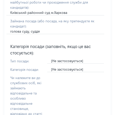
майбутньої роботи чи проходження служби для
кандидатів)
:
Київський районний суд м.Харкова
Займана посада
(або посада, на яку претендуєте як
кандидат)
:
голова суду, суддя
Категорія посади (заповніть, якщо це вас
стосується):
[Не застосовується]
Тип посади:
[Не застосовується]
Категорія посади:
Чи належите ви до
службових осіб, які
займають
відповідальне та
особливо
відповідальне
становище,
відповідно до статті