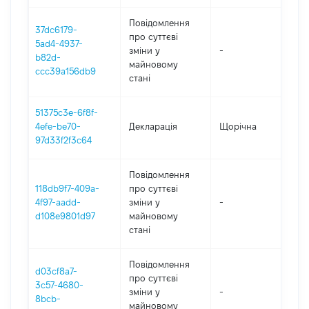
Повідомлення
37dc6179-
про суттєві
5ad4-4937-
зміни y
-
20
b82d-
майновому
ccc39a156db9
стані
51375c3e-6f8f-
4efe-be70-
Декларація
Щорічна
20
97d33f2f3c64
Повідомлення
118db9f7-409a-
про суттєві
4f97-aadd-
зміни y
-
20
d108e9801d97
майновому
стані
Повідомлення
d03cf8a7-
про суттєві
3c57-4680-
зміни y
-
20
8bcb-
майновому