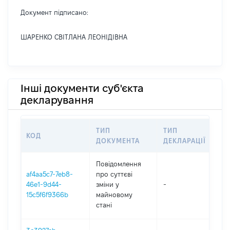
Документ підписано:
ШАРЕНКО СВІТЛАНА ЛЕОНІДІВНА
Інші документи суб'єкта
декларування
ТИП
ТИП
КОД
ПЕ
ДОКУМЕНТА
ДЕКЛАРАЦІЇ
Повідомлення
af4aa5c7-7eb8-
про суттєві
46e1-9d44-
зміни y
-
20
15c5f6f9366b
майновому
стані