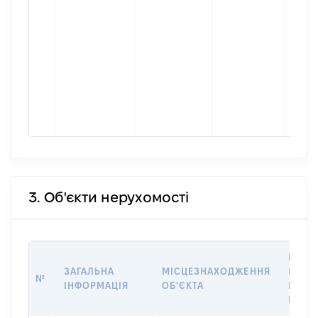
[Конф
інфор
Місц
факт
прож
збіга
заре
місц
прож
3. Об'єкти нерухомості
ВАРТ
ЗАГАЛЬНА
МІСЦЕЗНАХОДЖЕННЯ
НА ДА
№
ІНФОРМАЦІЯ
ОБ'ЄКТА
НАБУ
ПРАВ