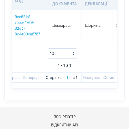
КОД
ПЕРІ
ДОКУМЕНТА
ДЕКЛАРАЦІЇ
9cc651af-
7bee-4769-
Декларація
Щорічна
2020
82d3-
8d4e00ce8787
1 - 1 з 1
Перша
Попередня
Сторінка
з
1
Наступна
Остання
ПРО РЕЄСТР
ВІДКРИТИЙ АРІ