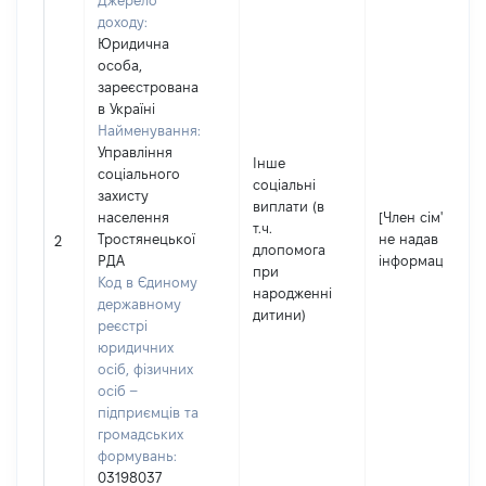
Джерело
доходу:
Юридична
особа,
зареєстрована
в Україні
Найменування:
Управління
Інше
соціального
соціальні
захисту
виплати (в
населення
[Член сім'ї
т.ч.
Тростянецької
не надав
2
длопомога
РДА
інформацію]
при
Код в Єдиному
народженні
державному
дитини)
реєстрі
юридичних
осіб, фізичних
осіб –
підприємців та
громадських
формувань:
03198037