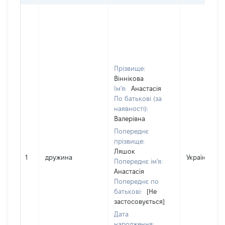
Прізвище:
Віннікова
Ім'я:
Анастасія
По батькові (за
наявності):
Валерівна
Попереднє
прізвище:
Ляшок
1
дружина
Україна
Попереднє ім'я:
Анастасія
Попереднє по
батькові:
[Не
застосовується]
Дата
народження: