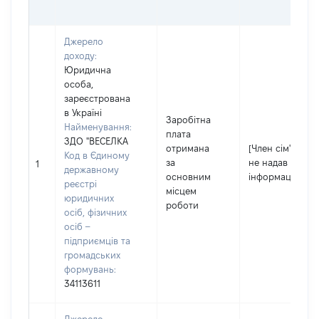
Джерело
доходу:
Юридична
особа,
зареєстрована
в Україні
Заробітна
Найменування:
плата
ЗДО "ВЕСЕЛКА
отримана
[Член сім'ї
Код в Єдиному
за
не надав
1
державному
основним
інформацію]
реєстрі
місцем
юридичних
роботи
осіб, фізичних
осіб –
підприємців та
громадських
формувань:
34113611