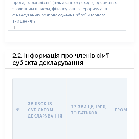
протидію легалізації (відмиванню) доходів, одержаних
злочинним шляхом, фінансуванню тероризму та
фінансуванню розповсюдження зброї масового
знищення”?
Ні
2.2. Інформація про членів сім'ї
суб'єкта декларування
ЗВ'ЯЗОК ІЗ
ПРІЗВИЩЕ, ІМ'Я,
№
СУБ'ЄКТОМ
ГРОМАДЯН
ПО БАТЬКОВІ
ДЕКЛАРУВАННЯ