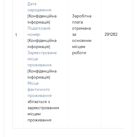
Дата
народження:
[Конфіденційна
Заробітна
інформація]
плата
Податковий
отримана
номер:
за
291282
1
[Конфіденційна
основним
інформація]
місцем
Зареєстроване
роботи
місце
проживання:
[Конфіденційна
інформація]
Місце
фактичного
проживання:
збігається з
зареєстрованим
місцем
проживання