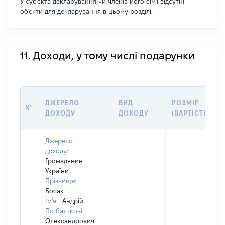
У суб'єкта декларування чи членів його сім'ї відсутні
об'єкти для декларування в цьому розділі.
11. Доходи, у тому числі подарунки
ДЖЕРЕЛО
ВИД
РОЗМІР
№
ДОХОДУ
ДОХОДУ
(ВАРТІСТЬ)
Джерело
доходу:
Громадянин
України
Прізвище:
Босак
Ім'я:
Андрій
По батькові:
Олександрович