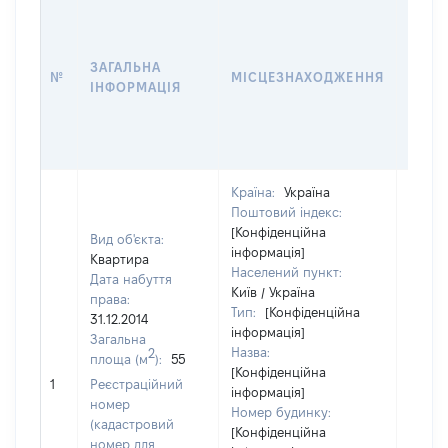
ВАРТ
ДАТУ
НАБУ
ЗАГАЛЬНА
ПРАВ
№
МІСЦЕЗНАХОДЖЕННЯ
ІНФОРМАЦІЯ
ЗА
ОСТ
ГРО
ОЦІ
Країна:
Україна
Поштовий індекс:
[Конфіденційна
Вид об'єкта:
інформація]
Квартира
Населений пункт:
Дата набуття
Київ / Україна
права:
Тип:
[Конфіденційна
31.12.2014
інформація]
Загальна
Назва:
2
площа (м
):
55
[Конфіденційна
4800
1
Реєстраційний
інформація]
номер
Номер будинку:
(кадастровий
[Конфіденційна
номер для