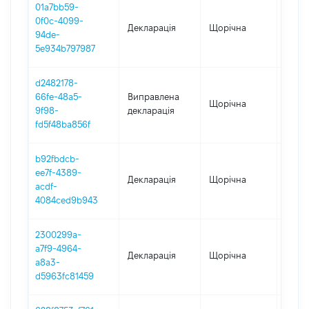
01a7bb59-
0f0c-4099-
Декларація
Щорічна
2025
94de-
5e934b797987
d2482178-
66fe-48a5-
Виправлена
Щорічна
2024
9f98-
декларація
fd5f48ba856f
b92fbdcb-
ee7f-4389-
Декларація
Щорічна
2024
acdf-
4084ced9b943
2300299a-
a7f9-4964-
Декларація
Щорічна
2023
a8a3-
d5963fc81459