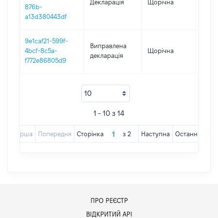
Декларація
Щорічна
2018
876b-
a13d380443df
9e1caf21-599f-
Виправлена
4bcf-8c5a-
Щорічна
2017
декларація
f772e86805d9
1 - 10 з 14
Перша
Попередня
Сторінка
з
2
Наступна
Остання
ПРО РЕЄСТР
ВІДКРИТИЙ АРІ