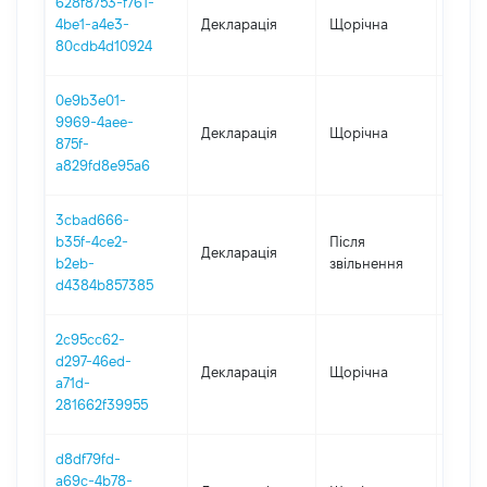
628f8753-f761-
4be1-a4e3-
Декларація
Щорічна
2021
80cdb4d10924
0e9b3e01-
9969-4aee-
Декларація
Щорічна
2022
875f-
a829fd8e95a6
3cbad666-
b35f-4ce2-
Після
Декларація
2020
b2eb-
звільнення
d4384b857385
2c95cc62-
d297-46ed-
Декларація
Щорічна
2019
a71d-
281662f39955
d8df79fd-
a69c-4b78-