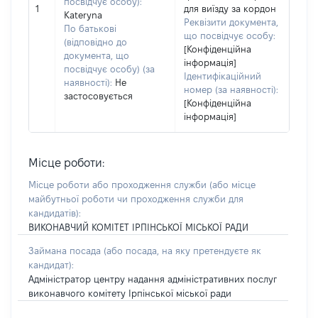
посвідчує особу):
1
для виїзду за кордон
Kateryna
Реквізити документа,
По батькові
що посвідчує особу:
(відповідно до
[Конфіденційна
документа, що
інформація]
посвідчує особу) (за
Ідентифікаційний
наявності):
Не
номер (за наявності):
застосовується
[Конфіденційна
інформація]
Місце роботи:
Місце роботи або проходження служби
(або місце
майбутньої роботи чи проходження служби для
кандидатів)
:
ВИКОНАВЧИЙ КОМІТЕТ ІРПІНСЬКОЇ МІСЬКОЇ РАДИ
Займана посада
(або посада, на яку претендуєте як
кандидат)
:
Адміністратор центру надання адміністративних послуг
виконавчого комітету Ірпінської міської ради