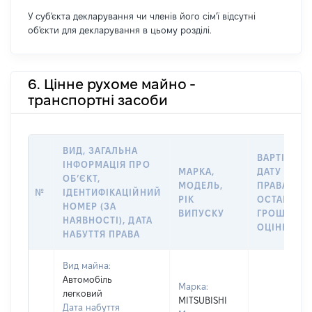
У суб'єкта декларування чи членів його сім'ї відсутні
об'єкти для декларування в цьому розділі.
6. Цінне рухоме майно -
транспортні засоби
ВИД, ЗАГАЛЬНА
ВАРТІСТЬ 
ІНФОРМАЦІЯ ПРО
МАРКА,
ДАТУ НАБУ
ОБʼЄКТ,
МОДЕЛЬ,
ПРАВА АБО
№
ІДЕНТИФІКАЦІЙНИЙ
РІК
ОСТАННЬ
НОМЕР (ЗА
ВИПУСКУ
ГРОШОВО
НАЯВНОСТІ), ДАТА
ОЦІНКОЮ, 
НАБУТТЯ ПРАВА
Вид майна:
Автомобіль
Марка:
легковий
MITSUBISHI
Дата набуття