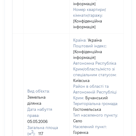
інформація]
Номер квартири/
кімнати/гаражу:
[Конфіденційна
інформація]
Країна:
Україна
Поштовий індекс:
[Конфіденційна
інформація]
Автономна Республіка
Крим/область/місто зі
спеціальним статусом:
Київська
Район в області та
Вид об'єкта:
Автономній Республіці
Земельна
Крим:
Бучанський
ділянка
Територіальна громада:
Дата набуття
Гостомельська
Тип населеного пункту:
права:
Село
05.05.2006
Населений пункт:
Загальна площа
2
Горенка
(м
):
117
[Не