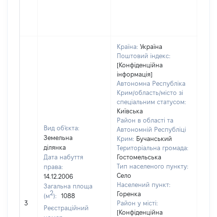
Країна:
Україна
Поштовий індекс:
[Конфіденційна
інформація]
Автономна Республіка
Крим/область/місто зі
спеціальним статусом:
Київська
Район в області та
Вид об'єкта:
Автономній Республіці
Земельна
Крим:
Бучанський
ділянка
Територіальна громада:
Дата набуття
Гостомельська
Тип населеного пункту:
права:
Село
14.12.2006
Населений пункт:
Загальна площа
2
Горенка
(м
):
1088
[Не
3
Район у місті:
заст
Реєстраційний
[Конфіденційна