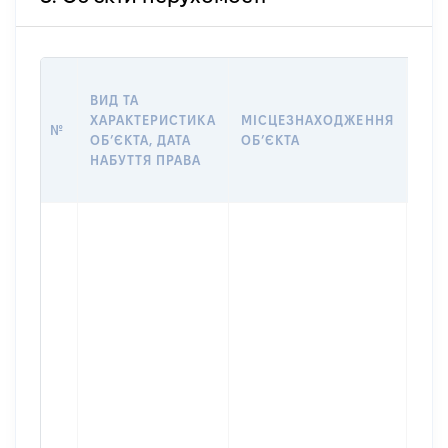
ВАР
ВИД ТА
ДАТ
ХАРАКТЕРИСТИКА
МІСЦЕЗНАХОДЖЕННЯ
ПРА
№
ОБʼЄКТА, ДАТА
ОБʼЄКТА
ОС
НАБУТТЯ ПРАВА
ГР
ОЦІ