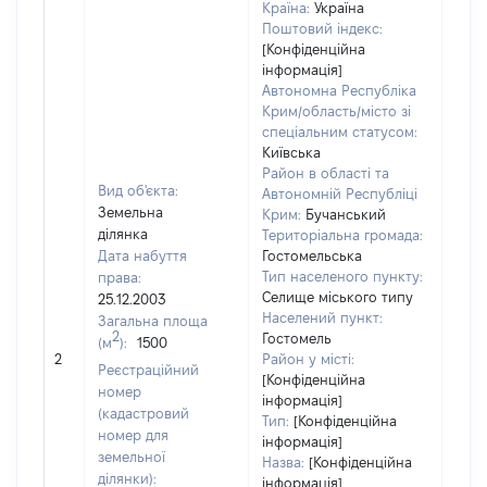
Країна:
Україна
Поштовий індекс:
[Конфіденційна
інформація]
Автономна Республіка
Крим/область/місто зі
спеціальним статусом:
Київська
Район в області та
Вид об'єкта:
Автономній Республіці
Земельна
Крим:
Бучанський
ділянка
Територіальна громада:
Дата набуття
Гостомельська
Тип населеного пункту:
права:
Селище міського типу
25.12.2003
Населений пункт:
Загальна площа
2
Гостомель
(м
):
1500
[Не
2
Район у місті:
заст
Реєстраційний
[Конфіденційна
номер
інформація]
(кадастровий
Тип:
[Конфіденційна
номер для
інформація]
земельної
Назва:
[Конфіденційна
ділянки):
інформація]