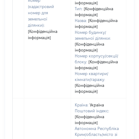
номер
інформація]
(кадастровий
Тип:
[Конфіденційна
номер для
інформація]
земельної
Назва:
[Конфіденційна
ділянки):
інформація]
[Конфіденційна
Номер будинку/
інформація]
земельної ділянки:
[Конфіденційна
інформація]
Номер корпусу/секції/
блоку:
[Конфіденційна
інформація]
Номер квартири/
кімнати/гаражу:
[Конфіденційна
інформація]
Країна:
Україна
Поштовий індекс:
[Конфіденційна
інформація]
Автономна Республіка
Крим/область/місто зі