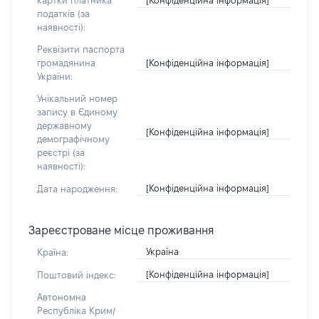
картки платника
податків (за
наявності):
Реквізити паспорта
[Конфіденційна інформація]
громадянина
України:
Унікальний номер
запису в Єдиному
державному
[Конфіденційна інформація]
демографічному
реєстрі (за
наявності):
[Конфіденційна інформація]
Дата народження:
Зареєстроване місце проживання
Україна
Країна:
[Конфіденційна інформація]
Поштовий індекс:
Автономна
Республіка Крим/