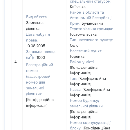
спеціальним статусом:
Київська
Район в області та
Вид об'єкта:
Автономній Республіці
Земельна
Крим:
Бучанський
ділянка
Територіальна громада:
Дата набуття
Гостомельська
Тип населеного пункту:
права:
Село
10.08.2005
Населений пункт:
Загальна площа
2
Горенка
(м
):
1000
[Не
4
Район у місті:
заст
Реєстраційний
[Конфіденційна
номер
інформація]
(кадастровий
Тип:
[Конфіденційна
номер для
інформація]
земельної
Назва:
[Конфіденційна
ділянки):
інформація]
[Конфіденційна
Номер будинку/
інформація]
земельної ділянки:
[Конфіденційна
інформація]
Номер корпусу/секції/
блоку:
[Конфіденційна