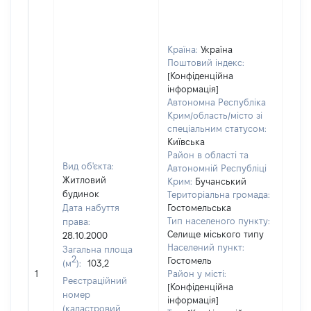
Країна:
Україна
Поштовий індекс:
[Конфіденційна
інформація]
Автономна Республіка
Крим/область/місто зі
спеціальним статусом:
Київська
Район в області та
Вид об'єкта:
Автономній Республіці
Житловий
Крим:
Бучанський
будинок
Територіальна громада:
Дата набуття
Гостомельська
Тип населеного пункту:
права:
Селище міського типу
28.10.2000
Населений пункт:
Загальна площа
2
Гостомель
(м
):
103,2
[Не
1
Район у місті:
заст
Реєстраційний
[Конфіденційна
номер
інформація]
(кадастровий