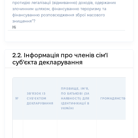
протидію легалізації (відмиванню) доходів, одержаних
злочинним шляхом, фінансуванню тероризму та
фінансуванню розповсюдження зброї масового
знищення”?
Ні
2.2. Інформація про членів сім'ї
суб'єкта декларування
П
ПРІЗВИЩЕ, ІМʼЯ,
Б
ЗВʼЯЗОК ІЗ
ПО БАТЬКОВІ (ЗА
І
№
СУБʼЄКТОМ
НАЯВНОСТІ) ДЛЯ
ГРОМАДЯНСТВО
М
ДЕКЛАРУВАННЯ
ІДЕНТИФІКАЦІЇ В
УКРАЇНІ