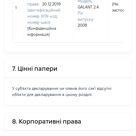
Модель:
права:
20.12.2019
[Не
GALANT 2.4
1
Ідентифікаційний
застосовуєт
Рік
номер (VIN-код,
випуску:
номер шасі):
2008
[Конфіденційна
інформація]
7. Цінні папери
У суб'єкта декларування чи членів його сім'ї відсутні
об'єкти для декларування в цьому розділі.
8. Корпоративні права