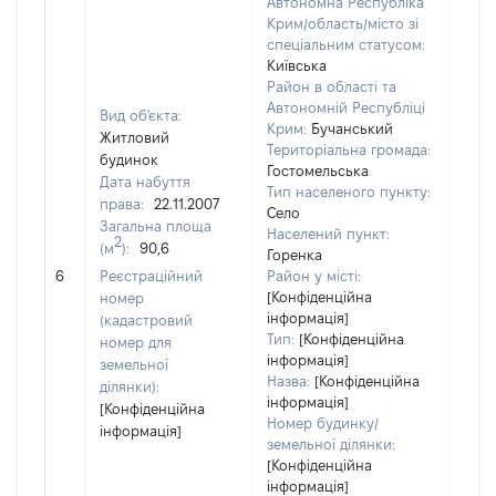
Автономна Республіка
Крим/область/місто зі
спеціальним статусом:
Київська
Район в області та
Автономній Республіці
Вид об'єкта:
Крим:
Бучанський
Житловий
Територіальна громада:
будинок
Гостомельська
Дата набуття
Тип населеного пункту:
права:
22.11.2007
Село
Загальна площа
Населений пункт:
2
(м
):
90,6
Горенка
[Не
6
Реєстраційний
Район у місті:
заст
[Конфіденційна
номер
інформація]
(кадастровий
Тип:
[Конфіденційна
номер для
інформація]
земельної
Назва:
[Конфіденційна
ділянки):
інформація]
[Конфіденційна
Номер будинку/
інформація]
земельної ділянки:
[Конфіденційна
інформація]