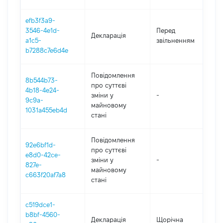
efb3f3a9-
01
3546-4e1d-
Перед
Декларація
-
a1c5-
звільненням
09
b7288c7e6d4e
Повідомлення
8b544b73-
про суттєві
4b18-4e24-
зміни y
-
2
9c9a-
майновому
1031a455eb4d
стані
Повідомлення
92e6bf1d-
про суттєві
e8d0-42ce-
зміни y
-
2
827e-
майновому
c663f20af7a8
стані
c519dce1-
b8bf-4560-
Декларація
Щорічна
2