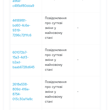
a96e-
c495df80dda9
Повідомлення
44189f81-
про суттєві
bd60-4c6e-
зміни y
-
2
9319-
майновому
7296c72f1fc6
стані
Повідомлення
601072b7-
про суттєві
15a3-4df3-
зміни y
-
2
b2ad-
майновому
baab6728d645
стані
Повідомлення
2618e538-
про суттєві
809d-416e-
зміни y
-
2
8754-
майновому
013c30a11e9c
стані