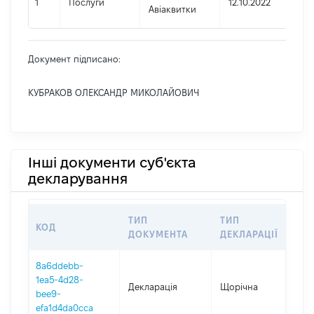
1
Послуги
12.10.2022
Авіаквитки
Документ підписано:
КУБРАКОВ ОЛЕКСАНДР МИКОЛАЙОВИЧ
Інші документи суб'єкта
декларування
ТИП
ТИП
КОД
П
ДОКУМЕНТА
ДЕКЛАРАЦІЇ
8a6ddebb-
1ea5-4d28-
Декларація
Щорічна
2
bee9-
efa1d4da0cca