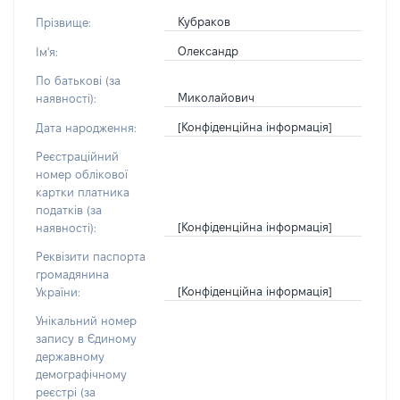
Кубраков
Прізвище:
Олександр
Ім'я:
По батькові (за
Миколайович
наявності):
[Конфіденційна інформація]
Дата народження:
Реєстраційний
номер облікової
картки платника
податків (за
[Конфіденційна інформація]
наявності):
Реквізити паспорта
громадянина
[Конфіденційна інформація]
України:
Унікальний номер
запису в Єдиному
державному
демографічному
реєстрі (за